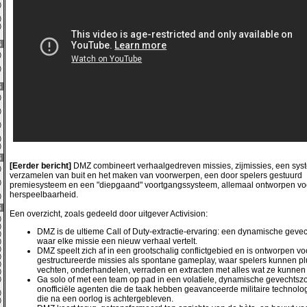
0)
0)
2)
6
0)
0)
6
0)
0)
0)
0)
0)
6
[Eerder bericht]
DMZ combineert verhaalgedreven missies, zijmissies, een sys
9)
verzamelen van buit en het maken van voorwerpen, een door spelers gestuurd
0)
premiesysteem en een "diepgaand" voortgangssysteem, allemaal ontworpen vo
herspeelbaarheid.
3)
6
Een overzicht, zoals gedeeld door uitgever Activision:
0)
0)
DMZ is de ultieme Call of Duty-extractie-ervaring: een dynamische gev
4)
waar elke missie een nieuw verhaal vertelt.
0)
2)
DMZ speelt zich af in een grootschalig conflictgebied en is ontworpen v
0)
gestructureerde missies als spontane gameplay, waar spelers kunnen p
4)
vechten, onderhandelen, verraden en extracten met alles wat ze kunnen
0)
Ga solo of met een team op pad in een volatiele, dynamische gevechtsz
0)
onofficiële agenten die de taak hebben geavanceerde militaire technolo
0)
die na een oorlog is achtergebleven.
0)