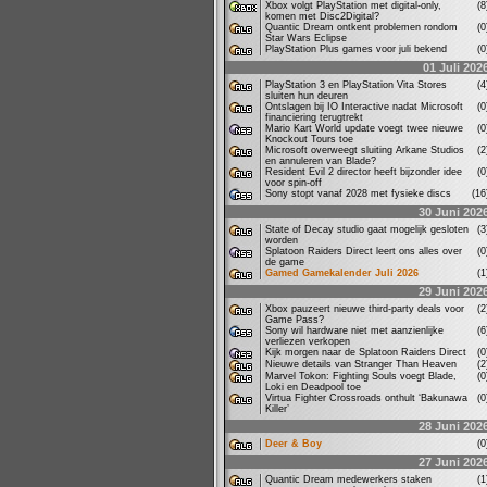
Xbox volgt PlayStation met digital-only,
(
komen met Disc2Digital?
Quantic Dream ontkent problemen rondom
(
Star Wars Eclipse
PlayStation Plus games voor juli bekend
(
01 Juli 202
PlayStation 3 en PlayStation Vita Stores
(
sluiten hun deuren
Ontslagen bij IO Interactive nadat Microsoft
(
financiering terugtrekt
Mario Kart World update voegt twee nieuwe
(
Knockout Tours toe
Microsoft overweegt sluiting Arkane Studios
(
en annuleren van Blade?
Resident Evil 2 director heeft bijzonder idee
(
voor spin-off
Sony stopt vanaf 2028 met fysieke discs
(1
30 Juni 202
State of Decay studio gaat mogelijk gesloten
(
worden
Splatoon Raiders Direct leert ons alles over
(
de game
Gamed Gamekalender Juli 2026
(
29 Juni 202
Xbox pauzeert nieuwe third-party deals voor
(
Game Pass?
Sony wil hardware niet met aanzienlijke
(
verliezen verkopen
Kijk morgen naar de Splatoon Raiders Direct
(
Nieuwe details van Stranger Than Heaven
(
Marvel Tokon: Fighting Souls voegt Blade,
(
Loki en Deadpool toe
Virtua Fighter Crossroads onthult ‘Bakunawa
(
Killer’
28 Juni 202
Deer & Boy
(
27 Juni 202
Quantic Dream medewerkers staken
(