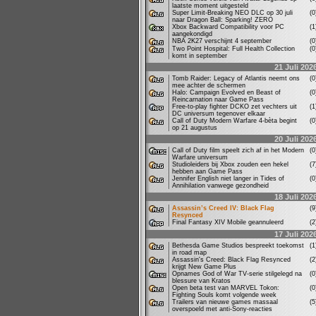
laatste moment uitgesteld
Super Limit-Breaking NEO DLC op 30 juli
(
naar Dragon Ball: Sparking! ZERO
Xbox Backward Compatibility voor PC
(
aangekondigd
NBA 2K27 verschijnt 4 september
(
Two Point Hospital: Full Health Collection
(
komt in september
21 Juli 202
Tomb Raider: Legacy of Atlantis neemt ons
(
mee achter de schermen
Halo: Campaign Evolved en Beast of
(
Reincarnation naar Game Pass
Free-to-play fighter DCKO zet vechters uit
(
DC universum tegenover elkaar
Call of Duty Modern Warfare 4-bèta begint
(
op 21 augustus
20 Juli 202
Call of Duty film speelt zich af in het Modern
(
Warfare universum
Studioleiders bij Xbox zouden een hekel
(
hebben aan Game Pass
Jennifer English niet langer in Tides of
(
Annihilation vanwege gezondheid
18 Juli 202
Assassin’s Creed IV: Black Flag
(
Resynced
Final Fantasy XIV Mobile geannuleerd
(
17 Juli 202
Bethesda Game Studios bespreekt toekomst
(
in road map
Assassin's Creed: Black Flag Resynced
(
krijgt New Game Plus
Opnames God of War TV-serie stilgelegd na
(
blessure van Kratos
Open beta test van MARVEL Tokon:
(
Fighting Souls komt volgende week
Trailers van nieuwe games massaal
(
overspoeld met anti-Sony-reacties