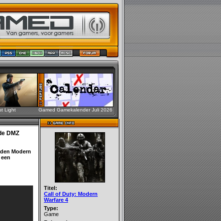
st Light
Gamed Gamekalender Juli 2026
ode DMZ
n den Modern
 een
Titel:
Call of Duty: Modern
Warfare 4
Type:
Game