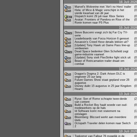
16 Juli 202
Marvel's Wolverine met 'Ain't no Hero' trailer
(
Hela: of Mice & Magic verschijnt in het
(
vierde kwartaal van dit jaar
Dispatch komt 29 juli naar Xbox Series
(
Avatar: Frontiers of Pandora en Rise of the
(
Ronin komen naar PS Plus
15 Juli 202
Steve Buscemi voegt zich bij Far Cry TV-
(
serie
Leaderboards van Forza Horizon 6 gereset
(
Assassin's Creed Hexe details lekken uit?
(
[Update] Tony Hawk uit Game Pass line-up
(
verdwenen
Dead Space bedenker Glen Schofield zegt
(
game-industrie vaarwel
[Update] Sony stelt FlexStrike fight stick uit
(
Beast of Reincarnation trailer draait om
(
combat
14 Juli 202
Dragon's Dogma 2: Dark Arisen DLC is
(
ongeveer 25 uur lang
Future Games Show staat gepland voor 26
(
augustus
Disney duikt 15 augustus in 25 jaar Kingdom
(
Hearts
13 Juli 202
Ryse: Son of Rome schrapte twee-derde
(
van content
Build a Rocket Boy haalt woede van oud-
(
medewerkers op de hals
Id Software komt met statement na
(
ontslagen
Bloomberg: Blizzard werkt aan meerdere
(
titels
Octopath Traveler delen komen naar Switch
(
2
10 Juli 202
Toekomst van Fallout 76 mogelijk in de
(