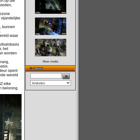
rt op die
bieden,
iezone
vijandelijke
s, kunnen
t
wereld waar
itvalsbasis
, het
kan worden
rang,
Meer media
asis.
 deur opent
nde wereld
MZ elke
n beloning.