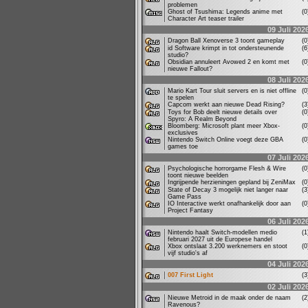
problemen
Ghost of Tsushima: Legends anime met
(
Character Art teaser trailer
09 Juli 202
Dragon Ball Xenoverse 3 toont gameplay
(
id Software krimpt in tot ondersteunende
(
studio?
Obsidian annuleert Avowed 2 en komt met
(
nieuwe Fallout?
08 Juli 202
Mario Kart Tour sluit servers en is niet offline
(
te spelen
Capcom werkt aan nieuwe Dead Rising?
(
Toys for Bob deelt nieuwe details over
(
Spyro: A Realm Beyond
Bloomberg: Microsoft plant meer Xbox-
(
exclusives
Nintendo Switch Online voegt deze GBA
(
games toe
07 Juli 202
Psychologische horrorgame Flesh & Wire
(
toont nieuwe beelden
Ingrijpende herzieningen gepland bij ZeniMax
(
State of Decay 3 mogelijk niet langer naar
(
Game Pass
IO Interactive werkt onafhankelijk door aan
(
Project Fantasy
06 Juli 202
Nintendo haalt Switch-modellen medio
(
februari 2027 uit de Europese handel
Xbox ontslaat 3.200 werknemers en stoot
(
vijf studio's af
04 Juli 202
007 First Light
(
02 Juli 202
Nieuwe Metroid in de maak onder de naam
(
Ravenous?