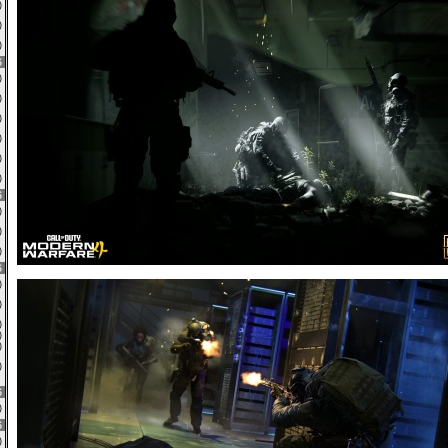
8)
0)
0)
6
4)
0)
0)
2)
0)
6)
6
3)
0)
1)
6
2)
6)
0)
2)
0)
0)
6
0)
6
1)