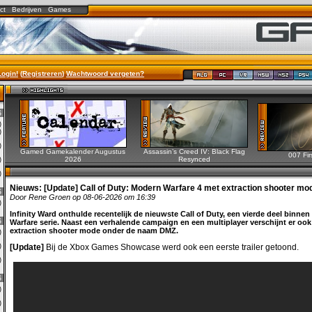
ct
Bedrijven
Games
Login!
(
Registreren
)
Wachtwoord vergeten?
6
0)
0)
0)
Gamed Gamekalender Augustus
Assassin’s Creed IV: Black Flag
007 Fir
2026
Resynced
0)
0)
Nieuws:
[Update] Call of Duty: Modern Warfare 4 met extraction shooter m
6
Door Rene Groen op 08-06-2026 om 16:39
3)
Infinity Ward onthulde recentelijk de nieuwste Call of Duty, een vierde deel binne
6
Warfare serie. Naast een verhalende campaign en een multiplayer verschijnt er ook
extraction shooter mode onder de naam DMZ.
0)
2)
[Update]
Bij de Xbox Games Showcase werd ook een eerste trailer getoond.
0)
6
0)
3)