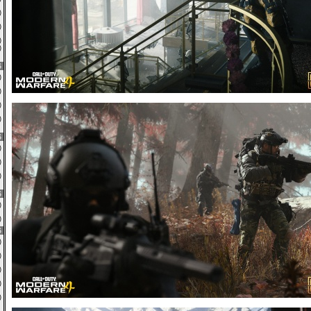
0)
1)
0)
0)
6
0)
0)
1)
0)
6
0)
7)
0)
6
9)
2)
6
1)
2)
0)
0)
5)