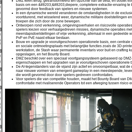
DMZ keert terug, getransformeerd ten opzichte van de bèta, en bouwt voo
6
basis om een &#8203;&#8203;diepere, completere extractie-ervaring te 
0)
gevormd door feedback van spelers en nieuwe systemen.
In een dynamische wereld veranderen de omstandigheden in de exclus
0)
voortdurend, met wisselend weer, dynamische militaire doelstellingen en 
0)
troepen die zich door de zone bewegen.
0)
Ontworpen rond verkenning, omgevingsverhalen en risicovolle operatie
spelers kiezen voor verhaalgedreven missies, dynamische operaties me
6
meerstapsdoelstellingen of vrije verkenning, allemaal in een gedeelde 
1)
PvP en PvE naast elkaar bestaan.
0)
Bouw en upgrade je vooruitgeschoven operationele basis, een centrale u
0)
en sociale ontmoetingsplaats met belangrijke functies zoals de 3D-printer
werkstation, de Stash waar permanente inventaris voor buit en crafting 
6
opgeslagen, en het Bounty Board.
0)
DMZ beschikt over een speciaal voortgangssysteem gebaseerd op DMZ-
0)
eigenschappen en het upgraden van je vooruitgeschoven operationele b
De AI-tegenstanders van de vijand zijn actief en onvoorspelbaar, wat de
6
naar nieuwe vormen van emergent gameplay in een meeslepende, leve
0)
die wordt gevormd door door spelers gedreven confrontaties.
Voor spelers die van competitie houden, maakt het Bounty Board van D
1)
confrontatie met rivaliserende Operators tot een afweging tussen risico e
6
0)
0)
0)
0)
1)
3)
6
0)