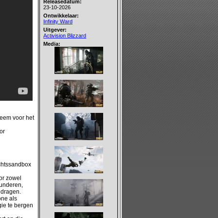
Releasedatum:
23-10-2026
Ontwikkelaar:
Infinity Ward
Uitgever:
Activision Blizzard
Media:
teem voor het
or
echtssandbox
oor zowel
lunderen,
 dragen.
one als
gie te bergen