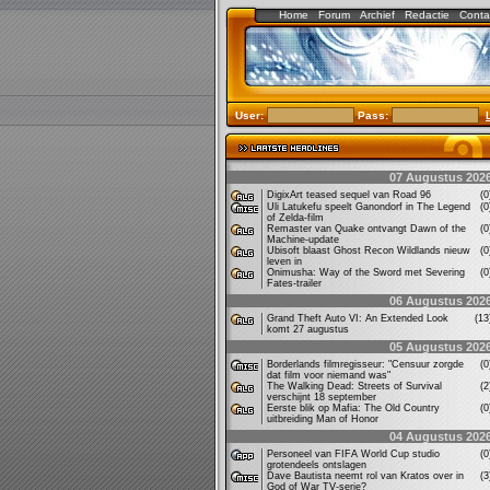
Home
Forum
Archief
Redactie
Conta
User:
Pass:
07 Augustus 202
DigixArt teased sequel van Road 96
(
Uli Latukefu speelt Ganondorf in The Legend
(
of Zelda-film
Remaster van Quake ontvangt Dawn of the
(
Machine-update
Ubisoft blaast Ghost Recon Wildlands nieuw
(
leven in
Onimusha: Way of the Sword met Severing
(
Fates-trailer
06 Augustus 202
Grand Theft Auto VI: An Extended Look
(1
komt 27 augustus
05 Augustus 202
Borderlands filmregisseur: "Censuur zorgde
(
dat film voor niemand was"
The Walking Dead: Streets of Survival
(
verschijnt 18 september
Eerste blik op Mafia: The Old Country
(
uitbreiding Man of Honor
04 Augustus 202
Personeel van FIFA World Cup studio
(
grotendeels ontslagen
Dave Bautista neemt rol van Kratos over in
(
God of War TV-serie?