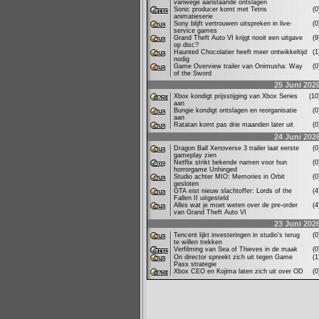
vanwege aanstaande ontslagen
Sonic producer komt met Tetris
(
animatieserie
Sony blijft vertrouwen uitspreken in live-
(
service games
Grand Theft Auto VI krijgt nooit een uitgave
(
op disc?
Haunted Chocolatier heeft meer ontwikkeltijd
(
nodig
Game Overview trailer van Onimusha: Way
(
of the Sword
25 Juni 202
Xbox kondigt prijsstijging van Xbox Series
(1
aan
Bungie kondigt ontslagen en reorganisatie
(
aan
Ratatan komt pas drie maanden later uit
(
24 Juni 202
Dragon Ball Xenoverse 3 trailer laat eerste
(
gameplay zien
Netflix strikt bekende namen voor hun
(
horrorgame Unhinged
Studio achter MIO: Memories in Orbit
(
gesloten
GTA eist nieuw slachtoffer: Lords of the
(
Fallen II uitgesteld
Alles wat je moet weten over de pre-order
(
van Grand Theft Auto VI
23 Juni 202
Tencent lijkt investeringen in studio's terug
(
te willen trekken
Verfilming van Sea of Thieves in de maak
(
Ori director spreekt zich uit tegen Game
(
Pass strategie
Xbox CEO en Kojima laten zich uit over OD
(