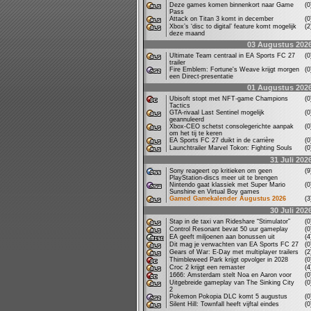
Deze games komen binnenkort naar Game
(
Pass
Attack on Titan 3 komt in december
(
Xbox’s ‘disc to digital’ feature komt mogelijk
(
deze maand
03 Augustus 202
Ultimate Team centraal in EA Sports FC 27
(
trailer
Fire Emblem: Fortune's Weave krijgt morgen
(
een Direct-presentatie
01 Augustus 202
Ubisoft stopt met NFT-game Champions
(
Tactics
GTA-rivaal Last Sentinel mogelijk
(
geannuleerd
Xbox-CEO schetst consolegerichte aanpak
(
om het tij te keren
EA Sports FC 27 duikt in de carrière
(
Launchtrailer Marvel Tokon: Fighting Souls
(
31 Juli 202
Sony reageert op kritieken om geen
(
PlayStation-discs meer uit te brengen
Nintendo gaat klassiek met Super Mario
(
Sunshine en Virtual Boy games
Gamed Gamekalender Augustus 2026
(
30 Juli 202
Stap in de taxi van Rideshare “Stimulator”
(
Control Resonant bevat 50 uur gameplay
(
EA geeft miljoenen aan bonussen uit
(
Dit mag je verwachten van EA Sports FC 27
(
Gears of War: E-Day met multiplayer trailers
(
Thimbleweed Park krijgt opvolger in 2028
(
Croc 2 krijgt een remaster
(
1666: Amsterdam stelt Noa en Aaron voor
(
Uitgebreide gameplay van The Sinking City
(
2
Pokemon Pokopia DLC komt 5 augustus
(
Silent Hill: Townfall heeft vijftal eindes
(