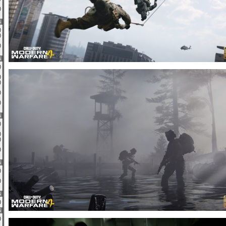
0)
6
0)
6)
0)
6
0)
3)
0)
0)
0)
6
0)
0)
3)
0)
6
1)
0)
6
3)
6
2)