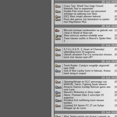
29 Juli 202
Crazy Taxi: World Tour krijgt Closed
(
Network Test in september
Double Fine moet kwart van personeel
(
ontslaan na splitsing met Xbox
[GC] Xbox maakt plannen bekend
(
Deze drie games zijn binnenkort te spelen
(
met PlayStation Plus
28 Juli 202
Blizzard ontslaat medewerker na gebruik van
(
cheat in World of Warcraft
Xbox-services werken eindelijk weer
(
Twee nieuwe outfits in Marvel's Spider-Man
(
2
27 Juli 202
S.T.A.L.K.E.R. 2: Heart of Chornobyl
(
uitbreiding komt 20 augustus
Ubisoft annuleert Far Cry extraction shooter,
(
komt met nieuwe spin-off?
25 Juli 202
Tomb Raider: Catalyst mogelijk uitgesteld
(
naar 2028
God of War Laufey komt in februari, Kratos
(
keert terug in sequel
24 Juli 202
Openingsfilmpje en DLC personage van
(
MARVEL Tokon: Fighting Souls bekend
Amazon Games kondigt Batman game aan
(
voor Luna
Marvel's Wolverine in Story trailer
(
Aliens: Fireteam Elite 2 verschijnt 25
(
augustus
Resident Evil verfilming toont nieuwe
(
beelden
[Update] EA Sports FC 27 zet Kylian
(
Mbappé op de cover
23 Juli 202
Xbox Series-versie van Avatar Legends op
(