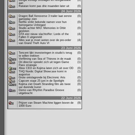
Bungie kondigt ontslagen en reorganisatie
(0)
aan
Ratatan komt pas drie maanden later uit
(0)
24 Juni 2026
Dragon Ball Xenoverse 3 trailer laat eerste
(0)
gameplay zien
Netflix strikt bekende namen voor hun
(0)
horrorgame Unhinged
Studio achter MIO: Memories in Orbit
(0)
gesloten
GTA eist nieuw slachtoffer: Lords of the
(4)
Fallen II uitgesteld
Alles wat je moet weten over de pre-order
(4)
van Grand Theft Auto VI
23 Juni 2026
Tencent lijkt investeringen in studio's terug
(0)
te willen trekken
Verfilming van Sea of Thieves in de maak
(0)
Ori director spreekt zich uit tegen Game
(1)
Pass strategie
Xbox CEO en Kojima laten zich uit over OD
(0)
THQ Nordic Digital Showcase komt in
(1)
augustus
Grote ontslagronde bij Electronic Arts
(0)
Capcom staat 25 juni in de Spotlight
(0)
Kojima ziet Death Stranding film als twee
(0)
uur durende kunst
Demo van Rhythm Paradise Groove
(0)
uitgebracht
22 Juni 2026
Prijzen van Steam Machine liggen boven de
(9)
1000 Euro