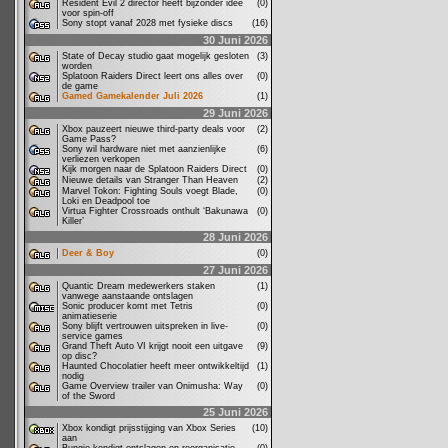
Resident Evil 2 director heeft bijzonder idee
(0)
voor spin-off
Sony stopt vanaf 2028 met fysieke discs
(16)
30 Juni 2026
State of Decay studio gaat mogelijk gesloten
(3)
worden
Splatoon Raiders Direct leert ons alles over
(0)
de game
Gamed Gamekalender Juli 2026
(1)
29 Juni 2026
Xbox pauzeert nieuwe third-party deals voor
(2)
Game Pass?
Sony wil hardware niet met aanzienlijke
(6)
verliezen verkopen
Kijk morgen naar de Splatoon Raiders Direct
(0)
Nieuwe details van Stranger Than Heaven
(2)
Marvel Tokon: Fighting Souls voegt Blade,
(0)
Loki en Deadpool toe
Virtua Fighter Crossroads onthult ‘Bakunawa
(0)
Killer’
28 Juni 2026
Deer & Boy
(0)
27 Juni 2026
Quantic Dream medewerkers staken
(1)
vanwege aanstaande ontslagen
Sonic producer komt met Tetris
(0)
animatieserie
Sony blijft vertrouwen uitspreken in live-
(0)
service games
Grand Theft Auto VI krijgt nooit een uitgave
(9)
op disc?
Haunted Chocolatier heeft meer ontwikkeltijd
(1)
nodig
Game Overview trailer van Onimusha: Way
(0)
of the Sword
25 Juni 2026
Xbox kondigt prijsstijging van Xbox Series
(10)
aan