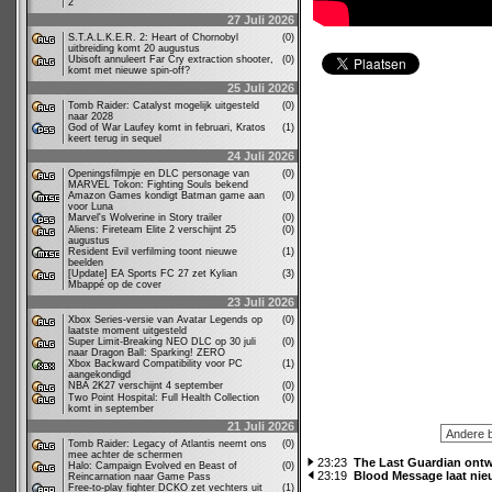
2
27 Juli 2026
S.T.A.L.K.E.R. 2: Heart of Chornobyl
(0)
uitbreiding komt 20 augustus
Ubisoft annuleert Far Cry extraction shooter,
(0)
komt met nieuwe spin-off?
25 Juli 2026
Tomb Raider: Catalyst mogelijk uitgesteld
(0)
naar 2028
God of War Laufey komt in februari, Kratos
(1)
keert terug in sequel
24 Juli 2026
Openingsfilmpje en DLC personage van
(0)
MARVEL Tokon: Fighting Souls bekend
Amazon Games kondigt Batman game aan
(0)
voor Luna
Marvel's Wolverine in Story trailer
(0)
Aliens: Fireteam Elite 2 verschijnt 25
(0)
augustus
Resident Evil verfilming toont nieuwe
(1)
beelden
[Update] EA Sports FC 27 zet Kylian
(3)
Mbappé op de cover
23 Juli 2026
Xbox Series-versie van Avatar Legends op
(0)
laatste moment uitgesteld
Super Limit-Breaking NEO DLC op 30 juli
(0)
naar Dragon Ball: Sparking! ZERO
Xbox Backward Compatibility voor PC
(1)
aangekondigd
NBA 2K27 verschijnt 4 september
(0)
Two Point Hospital: Full Health Collection
(0)
komt in september
21 Juli 2026
Tomb Raider: Legacy of Atlantis neemt ons
(0)
mee achter de schermen
23:23
The Last Guardian ont
Halo: Campaign Evolved en Beast of
(0)
23:19
Blood Message laat nieu
Reincarnation naar Game Pass
Free-to-play fighter DCKO zet vechters uit
(1)