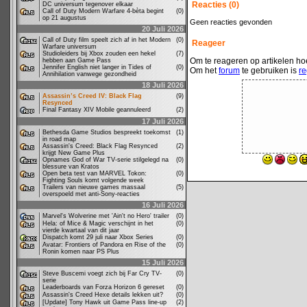
Reacties (0)
DC universum tegenover elkaar
Call of Duty Modern Warfare 4-bèta begint
(0)
op 21 augustus
Geen reacties gevonden
20 Juli 2026
Call of Duty film speelt zich af in het Modern
(0)
Reageer
Warfare universum
Studioleiders bij Xbox zouden een hekel
(7)
Om te reageren op artikelen hoe
hebben aan Game Pass
Jennifer English niet langer in Tides of
(0)
Om het
forum
te gebruiken is
re
Annihilation vanwege gezondheid
18 Juli 2026
Assassin’s Creed IV: Black Flag
(9)
Resynced
Final Fantasy XIV Mobile geannuleerd
(2)
17 Juli 2026
Bethesda Game Studios bespreekt toekomst
(1)
in road map
Assassin's Creed: Black Flag Resynced
(2)
krijgt New Game Plus
Opnames God of War TV-serie stilgelegd na
(0)
blessure van Kratos
Open beta test van MARVEL Tokon:
(0)
Fighting Souls komt volgende week
Trailers van nieuwe games massaal
(5)
overspoeld met anti-Sony-reacties
16 Juli 2026
Marvel's Wolverine met 'Ain't no Hero' trailer
(0)
Hela: of Mice & Magic verschijnt in het
(0)
vierde kwartaal van dit jaar
Dispatch komt 29 juli naar Xbox Series
(0)
Avatar: Frontiers of Pandora en Rise of the
(0)
Ronin komen naar PS Plus
15 Juli 2026
Steve Buscemi voegt zich bij Far Cry TV-
(0)
serie
Leaderboards van Forza Horizon 6 gereset
(0)
Assassin's Creed Hexe details lekken uit?
(0)
[Update] Tony Hawk uit Game Pass line-up
(2)