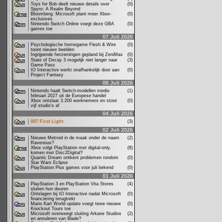
Toys for Bob deelt nieuwe details over
(0)
Spyro: A Realm Beyond
Bloomberg: Microsoft plant meer Xbox-
(0)
exclusives
Nintendo Switch Online voegt deze GBA
(0)
games toe
07 Juli 2026
Psychologische horrorgame Flesh & Wire
(0)
toont nieuwe beelden
Ingrijpende herzieningen gepland bij ZeniMax
(0)
State of Decay 3 mogelijk niet langer naar
(3)
Game Pass
IO Interactive werkt onafhankelijk door aan
(0)
Project Fantasy
06 Juli 2026
Nintendo haalt Switch-modellen medio
(1)
februari 2027 uit de Europese handel
Xbox ontslaat 3.200 werknemers en stoot
(0)
vijf studio's af
04 Juli 2026
007 First Light
(3)
02 Juli 2026
Nieuwe Metroid in de maak onder de naam
(2)
Ravenous?
Xbox volgt PlayStation met digital-only,
(8)
komen met Disc2Digital?
Quantic Dream ontkent problemen rondom
(0)
Star Wars Eclipse
PlayStation Plus games voor juli bekend
(0)
01 Juli 2026
PlayStation 3 en PlayStation Vita Stores
(4)
sluiten hun deuren
Ontslagen bij IO Interactive nadat Microsoft
(0)
financiering terugtrekt
Mario Kart World update voegt twee nieuwe
(0)
Knockout Tours toe
Microsoft overweegt sluiting Arkane Studios
(2)
en annuleren van Blade?