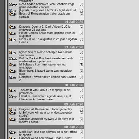
verdwenen
Dead Space bedenker Glen Schofield zegt
(3)
game-industrie vaarwel
[Update] Sony stelt FlexStrike fight stick uit
(0)
Beast of Reincarnation trailer draait om
(0)
combat
14 Juli 2026
Dragon's Dogma 2: Dark Arisen DLC is
(0)
ongeveer 25 uur lang
Future Games Show staat gepland voor 26
(0)
augustus
Disney duikt 15 augustus in 25 jaar Kingdom
(0)
Hearts
13 Juli 2026
Ryse: Son of Rome schrapte twee-derde
(2)
van content
Build a Rocket Boy haalt woede van oud-
(0)
medewerkers op de hals
Id Software komt met statement na
(1)
ontslagen
Bloomberg: Blizzard werkt aan meerdere
(0)
titels
Octopath Traveler delen komen naar Switch
(2)
2
10 Juli 2026
Toekomst van Fallout 76 mogelijk in de
(0)
problemen
Ghost of Tsushima: Legends anime met
(0)
Character Art teaser trailer
09 Juli 2026
Dragon Ball Xenoverse 3 toont gameplay
(0)
id Software krimpt in tot ondersteunende
(6)
studio?
Obsidian annuleert Avowed 2 en komt met
(0)
nieuwe Fallout?
08 Juli 2026
Mario Kart Tour sluit servers en is niet offline
(0)
te spelen
Capcom werkt aan nieuwe Dead Rising?
(3)