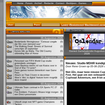
Home
Forum
Archief
Redactie
Contact
Bedrijven
Games
User:
Pass:
Login!
(
Registreren
)
Wachtwoord verg
05 Augustus 2026
Borderlands filmregisseur: "Censuur zorgde
(0)
dat film voor niemand was"
The Walking Dead: Streets of Survival
(2)
verschijnt 18 september
Gamed Gamekalender Augustus
Eerste blik op Mafia: The Old Country
(0)
uitbreiding Man of Honor
2026
04 Augustus 2026
Personeel van FIFA World Cup studio
(0)
Nieuws:
Studio MDHR kondigt
grotendeels ontslagen
Dave Bautista neemt rol van Kratos over in
(3)
Door Rene Groen op 05-06-2026 
God of War TV-serie?
Deze games komen binnenkort naar Game
(0)
Niet één, maar twee nieuwe Cu
Pass
Fest. Het gaat om een volwaard
Attack on Titan 3 komt in december
(0)
Cuphead Adventure, een 8-bit a
Xbox’s ‘disc to digital’ feature komt mogelijk
(1)
deze maand
03 Augustus 2026
Ultimate Team centraal in EA Sports FC 27
(0)
trailer
Fire Emblem: Fortune's Weave krijgt morgen
(0)
een Direct-presentatie
01 Augustus 2026
Ubisoft stopt met NFT-game Champions
(0)
Tactics