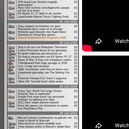
GTA-rivaal Last Sentinel mogelijk
(0)
geannuleerd
Xbox-CEO schetst consolegerichte aanpak
(0)
om het tij te keren
EA Sports FC 27 duikt in de carrière
(0)
Launchtrailer Marvel Tokon: Fighting Souls
(0)
31 Juli 2026
Sony reageert op kritieken om geen
(8)
PlayStation-discs meer uit te brengen
Nintendo gaat klassiek met Super Mario
(0)
Sunshine en Virtual Boy games
Gamed Gamekalender Augustus 2026
(3)
30 Juli 2026
Stap in de taxi van Rideshare “Stimulator”
(0)
Control Resonant bevat 50 uur gameplay
(0)
EA geeft miljoenen aan bonussen uit
(4)
Dit mag je verwachten van EA Sports FC 27
(0)
Gears of War: E-Day met multiplayer trailers
(2)
Thimbleweed Park krijgt opvolger in 2028
(0)
Croc 2 krijgt een remaster
(4)
1666: Amsterdam stelt Noa en Aaron voor
(0)
Uitgebreide gameplay van The Sinking City
(0)
2
Pokemon Pokopia DLC komt 5 augustus
(0)
Silent Hill: Townfall heeft vijftal eindes
(0)
29 Juli 2026
Crazy Taxi: World Tour krijgt Closed
(0)
Network Test in september
Double Fine moet kwart van personeel
(0)
ontslaan na splitsing met Xbox
[GC] Xbox maakt plannen bekend
(0)
Deze drie games zijn binnenkort te spelen
(0)
met PlayStation Plus
28 Juli 2026
Blizzard ontslaat medewerker na gebruik van
(1)
cheat in World of Warcraft
Xbox-services werken eindelijk weer
(0)
Twee nieuwe outfits in Marvel's Spider-Man
(0)