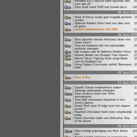
Resident Evil 2 director heeft bijzonder idee
(
voor spin-off
Sony stopt vanaf 2028 met fysieke discs
(1
30 Juni 202
State of Decay studio gaat mogelijk gesloten
(
worden
Splatoon Raiders Direct leert ons alles over
(
de game
Gamed Gamekalender Juli 2026
(
29 Juni 202
Xbox pauzeert nieuwe third-party deals voor
(
Game Pass?
Sony wil hardware niet met aanzienlijke
(
verliezen verkopen
Kijk morgen naar de Splatoon Raiders Direct
(
Nieuwe details van Stranger Than Heaven
(
Marvel Tokon: Fighting Souls voegt Blade,
(
Loki en Deadpool toe
Virtua Fighter Crossroads onthult ‘Bakunawa
(
Killer’
28 Juni 202
Deer & Boy
(
27 Juni 202
Quantic Dream medewerkers staken
(
vanwege aanstaande ontslagen
Sonic producer komt met Tetris
(
animatieserie
Sony blijft vertrouwen uitspreken in live-
(
service games
Grand Theft Auto VI krijgt nooit een uitgave
(
op disc?
Haunted Chocolatier heeft meer ontwikkeltijd
(
nodig
Game Overview trailer van Onimusha: Way
(
of the Sword
25 Juni 202
Xbox kondigt prijsstijging van Xbox Series
(1
aan