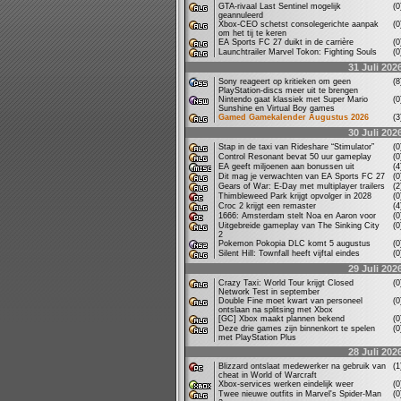
GTA-rivaal Last Sentinel mogelijk
(
geannuleerd
Xbox-CEO schetst consolegerichte aanpak
(
om het tij te keren
EA Sports FC 27 duikt in de carrière
(
Launchtrailer Marvel Tokon: Fighting Souls
(
31 Juli 202
Sony reageert op kritieken om geen
(
PlayStation-discs meer uit te brengen
Nintendo gaat klassiek met Super Mario
(
Sunshine en Virtual Boy games
Gamed Gamekalender Augustus 2026
(
30 Juli 202
Stap in de taxi van Rideshare “Stimulator”
(
Control Resonant bevat 50 uur gameplay
(
EA geeft miljoenen aan bonussen uit
(
Dit mag je verwachten van EA Sports FC 27
(
Gears of War: E-Day met multiplayer trailers
(
Thimbleweed Park krijgt opvolger in 2028
(
Croc 2 krijgt een remaster
(
1666: Amsterdam stelt Noa en Aaron voor
(
Uitgebreide gameplay van The Sinking City
(
2
Pokemon Pokopia DLC komt 5 augustus
(
Silent Hill: Townfall heeft vijftal eindes
(
29 Juli 202
Crazy Taxi: World Tour krijgt Closed
(
Network Test in september
Double Fine moet kwart van personeel
(
ontslaan na splitsing met Xbox
[GC] Xbox maakt plannen bekend
(
Deze drie games zijn binnenkort te spelen
(
met PlayStation Plus
28 Juli 202
Blizzard ontslaat medewerker na gebruik van
(
cheat in World of Warcraft
Xbox-services werken eindelijk weer
(
Twee nieuwe outfits in Marvel's Spider-Man
(