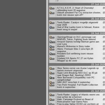
2
27 Juli 202
S.T.A.L.K.E.R. 2: Heart of Chornobyl
(
uitbreiding komt 20 augustus
Ubisoft annuleert Far Cry extraction shooter,
(
komt met nieuwe spin-off?
25 Juli 202
Tomb Raider: Catalyst mogelijk uitgesteld
(
naar 2028
God of War Laufey komt in februari, Kratos
(
keert terug in sequel
24 Juli 202
Openingsfilmpje en DLC personage van
(
MARVEL Tokon: Fighting Souls bekend
Amazon Games kondigt Batman game aan
(
voor Luna
Marvel's Wolverine in Story trailer
(
Aliens: Fireteam Elite 2 verschijnt 25
(
augustus
Resident Evil verfilming toont nieuwe
(
beelden
[Update] EA Sports FC 27 zet Kylian
(
Mbappé op de cover
23 Juli 202
Xbox Series-versie van Avatar Legends op
(
laatste moment uitgesteld
Super Limit-Breaking NEO DLC op 30 juli
(
naar Dragon Ball: Sparking! ZERO
Xbox Backward Compatibility voor PC
(
aangekondigd
NBA 2K27 verschijnt 4 september
(
Two Point Hospital: Full Health Collection
(
komt in september
21 Juli 202
Tomb Raider: Legacy of Atlantis neemt ons
(
mee achter de schermen
Halo: Campaign Evolved en Beast of
(
Reincarnation naar Game Pass
Free-to-play fighter DCKO zet vechters uit
(