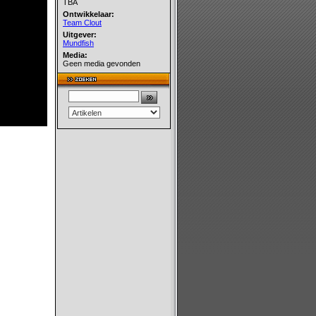
TBA
Ontwikkelaar:
Team Clout
Uitgever:
Mundfish
Media:
Geen media gevonden