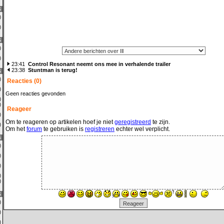
6
0)
0)
6
0)
1)
23:41
Control Resonant neemt ons mee in verhalende trailer
23:38
Stuntman is terug!
6
0)
Reacties (0)
0)
Geen reacties gevonden
0)
0)
Reageer
1)
Om te reageren op artikelen hoef je niet
geregistreerd
te zijn.
3)
Om het
forum
te gebruiken is
registreren
echter wel verplicht.
6
0)
0)
1)
0)
0)
6
0)
0)
1)