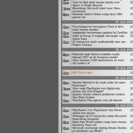
Toys for Bob deelt nieuwe details over
(
Spyro: A Realm Beyond
Bloomberg: Microsoft plant meer Xbox-
(
exclusives
Nintendo Switch Online voegt deze GBA
(
games toe
07 Juli 202
Psychologische horrorgame Flesh & Wire
(
toont nieuwe beelden
Ingrijpende herzieningen gepland bij ZeniMax
(
State of Decay 3 mogelijk niet langer naar
(
Game Pass
IO Interactive werkt onafhankelijk door aan
(
Project Fantasy
06 Juli 202
Nintendo haalt Switch-modellen medio
(
februari 2027 uit de Europese handel
Xbox ontslaat 3.200 werknemers en stoot
(
vijf studio's af
04 Juli 202
007 First Light
(
02 Juli 202
Nieuwe Metroid in de maak onder de naam
(
Ravenous?
Xbox volgt PlayStation met digital-only,
(
komen met Disc2Digital?
Quantic Dream ontkent problemen rondom
(
Star Wars Eclipse
PlayStation Plus games voor juli bekend
(
01 Juli 202
PlayStation 3 en PlayStation Vita Stores
(
sluiten hun deuren
Ontslagen bij IO Interactive nadat Microsoft
(
financiering terugtrekt
Mario Kart World update voegt twee nieuwe
(
Knockout Tours toe
Microsoft overweegt sluiting Arkane Studios
(
en annuleren van Blade?