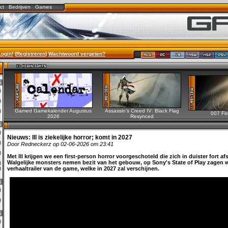
ct
Bedrijven
Games
Login!
(
Registreren
)
Wachtwoord vergeten?
6
0)
2)
Gamed Gamekalender Augustus
Assassin’s Creed IV: Black Flag
0)
007 Fir
2026
Resynced
6
0)
Nieuws:
Ill is ziekelijke horror; komt in 2027
3)
Door Redneckerz op 02-06-2026 om 23:41
0)
Met Ill krijgen we een first-person horror voorgeschoteld die zich in duister fort afs
Walgelijke monsters nemen bezit van het gebouw, op Sony's State of Play zagen 
0)
verhaaltrailer van de game, welke in 2027 zal verschijnen.
1)
6
0)
0)
6
0)