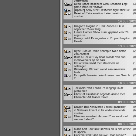
verdwenen
Dead Space bedenker Glen Schofield zegt
(
game-industrie vaarwel
[Update] Sony stelt FlexStrike fight stick uit
(
Beast of Reincarnation trailer draait om
(
combat
14 Juli 202
Dragon's Dogma 2: Dark Arisen DLC is
(
ongeveer 25 uur lang
Future Games Show staat gepland voor 26
(
augustus
Disney duikt 15 augustus in 25 jaar Kingdom
(
Hearts
13 Juli 202
Ryse: Son of Rome schrapte twee-derde
(
van content
Build a Rocket Boy haalt woede van oud-
(
medewerkers op de hals
Id Software komt met statement na
(
ontslagen
Bloomberg: Blizzard werkt aan meerdere
(
titels
Octopath Traveler delen komen naar Switch
(
2
10 Juli 202
Toekomst van Fallout 76 mogelijk in de
(
problemen
Ghost of Tsushima: Legends anime met
(
Character Art teaser trailer
09 Juli 202
Dragon Ball Xenoverse 3 toont gameplay
(
id Software krimpt in tot ondersteunende
(
studio?
Obsidian annuleert Avowed 2 en komt met
(
nieuwe Fallout?
08 Juli 202
Mario Kart Tour sluit servers en is niet offline
(
te spelen
Capcom werkt aan nieuwe Dead Rising?
(