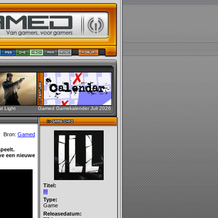
st Light
Gamed Gamekalender Juli 2026
Bron:
Gamed
peelt.
we een nieuwe
Titel:
Ill
Type:
Game
Releasedatum: