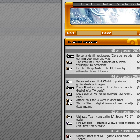
Home
Forum
Archief
Redactie
Conta
User:
Pass:
05 Augustus 202
Borderlands filmregisseur: "Censuur zorgde
(
dat film voor niemand was"
The Walking Dead: Streets of Survival
(
verschijnt 18 september
Eerste blik op Mafia: The Old Country
(
uitbreiding Man of Honor
04 Augustus 202
Personeel van FIFA World Cup studio
(
grotendeels ontslagen
Dave Bautista neemt rol van Kratos over in
(
God of War TV-serie?
Deze games komen binnenkort naar Game
(
Pass
Attack on Titan 3 komt in december
(
Xbox’s ‘disc to digital’ feature komt mogelijk
(
deze maand
03 Augustus 202
Ultimate Team centraal in EA Sports FC 27
(
trailer
Fire Emblem: Fortune's Weave krijgt morgen
(
een Direct-presentatie
01 Augustus 202
Ubisoft stopt met NFT-game Champions
(
Tactics