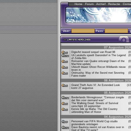
Home
Forum
Archief
Redactie
Conta
User:
Pass:
07 Augustus 202
DigixArt teased sequel van Road 96
(
Uli Latukefu speelt Ganondorf in The Legend
(
of Zelda-film
Remaster van Quake ontvangt Dawn of the
(
Machine-update
Ubisoft blaast Ghost Recon Wildlands nieuw
(
leven in
Onimusha: Way of the Sword met Severing
(
Fates-trailer
06 Augustus 202
Grand Theft Auto VI: An Extended Look
(1
komt 27 augustus
05 Augustus 202
Borderlands filmregisseur: "Censuur zorgde
(
dat film voor niemand was"
The Walking Dead: Streets of Survival
(
verschijnt 18 september
Eerste blik op Mafia: The Old Country
(
uitbreiding Man of Honor
04 Augustus 202
Personeel van FIFA World Cup studio
(
grotendeels ontslagen
Dave Bautista neemt rol van Kratos over in
(
God of War TV-serie?