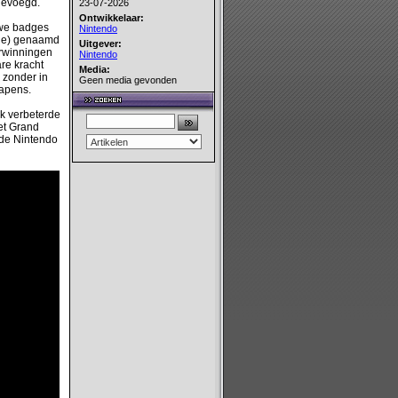
gevoegd.
23-07-2026
Ontwikkelaar:
uwe badges
Nintendo
sie) genaamd
Uitgever:
erwinningen
Nintendo
are kracht
Media:
 zonder in
Geen media gevonden
wapens.
ok verbeterde
het Grand
 de Nintendo