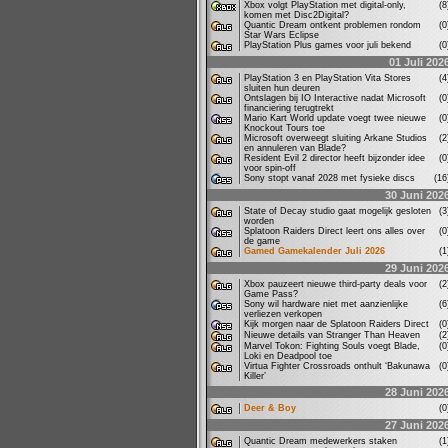
Xbox volgt PlayStation met digital-only,
(
komen met Disc2Digital?
Quantic Dream ontkent problemen rondom
(
Star Wars Eclipse
PlayStation Plus games voor juli bekend
(
01 Juli 202
PlayStation 3 en PlayStation Vita Stores
(
sluiten hun deuren
Ontslagen bij IO Interactive nadat Microsoft
(
financiering terugtrekt
Mario Kart World update voegt twee nieuwe
(
Knockout Tours toe
Microsoft overweegt sluiting Arkane Studios
(
en annuleren van Blade?
Resident Evil 2 director heeft bijzonder idee
(
voor spin-off
Sony stopt vanaf 2028 met fysieke discs
(1
30 Juni 202
State of Decay studio gaat mogelijk gesloten
(
worden
Splatoon Raiders Direct leert ons alles over
(
de game
Gamed Gamekalender Juli 2026
(
29 Juni 202
Xbox pauzeert nieuwe third-party deals voor
(
Game Pass?
Sony wil hardware niet met aanzienlijke
(
verliezen verkopen
Kijk morgen naar de Splatoon Raiders Direct
(
Nieuwe details van Stranger Than Heaven
(
Marvel Tokon: Fighting Souls voegt Blade,
(
Loki en Deadpool toe
Virtua Fighter Crossroads onthult ‘Bakunawa
(
Killer’
28 Juni 202
Deer & Boy
(
27 Juni 202
Quantic Dream medewerkers staken
(