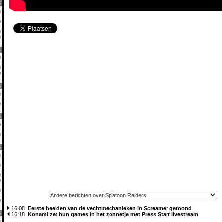
6
0)
0)
0)
0)
6
1)
0)
0)
6
0)
0)
6
0)
1)
6
0)
0)
0)
0)
1)
3)
16:08
Eerste beelden van de vechtmechanieken in Screamer getoond
6
16:18
Konami zet hun games in het zonnetje met Press Start livestream
0)