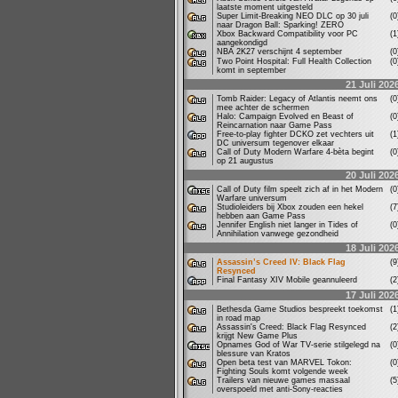
laatste moment uitgesteld
Super Limit-Breaking NEO DLC op 30 juli
(
naar Dragon Ball: Sparking! ZERO
Xbox Backward Compatibility voor PC
(
aangekondigd
NBA 2K27 verschijnt 4 september
(
Two Point Hospital: Full Health Collection
(
komt in september
21 Juli 202
Tomb Raider: Legacy of Atlantis neemt ons
(
mee achter de schermen
Halo: Campaign Evolved en Beast of
(
Reincarnation naar Game Pass
Free-to-play fighter DCKO zet vechters uit
(
DC universum tegenover elkaar
Call of Duty Modern Warfare 4-bèta begint
(
op 21 augustus
20 Juli 202
Call of Duty film speelt zich af in het Modern
(
Warfare universum
Studioleiders bij Xbox zouden een hekel
(
hebben aan Game Pass
Jennifer English niet langer in Tides of
(
Annihilation vanwege gezondheid
18 Juli 202
Assassin’s Creed IV: Black Flag
(
Resynced
Final Fantasy XIV Mobile geannuleerd
(
17 Juli 202
Bethesda Game Studios bespreekt toekomst
(
in road map
Assassin's Creed: Black Flag Resynced
(
krijgt New Game Plus
Opnames God of War TV-serie stilgelegd na
(
blessure van Kratos
Open beta test van MARVEL Tokon:
(
Fighting Souls komt volgende week
Trailers van nieuwe games massaal
(
overspoeld met anti-Sony-reacties