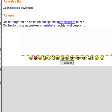
Reacties (0)
0)
Geen reacties gevonden
1)
0)
Reageer
0)
Om te reageren op artikelen hoef je niet
geregistreerd
te zijn.
6
Om het
forum
te gebruiken is
registreren
echter wel verplicht.
0)
0)
1)
0)
6
0)
7)
0)
6
9)
2)
6
1)
2)
0)
0)
5)