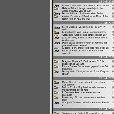
16 Juli 202
Marvel's Wolverine met 'Ain't no Hero' trailer
(
Hela: of Mice & Magic verschijnt in het
(
vierde kwartaal van dit jaar
Dispatch komt 29 juli naar Xbox Series
(
Avatar: Frontiers of Pandora en Rise of the
(
Ronin komen naar PS Plus
15 Juli 202
Steve Buscemi voegt zich bij Far Cry TV-
(
serie
Leaderboards van Forza Horizon 6 gereset
(
Assassin's Creed Hexe details lekken uit?
(
[Update] Tony Hawk uit Game Pass line-up
(
verdwenen
Dead Space bedenker Glen Schofield zegt
(
game-industrie vaarwel
[Update] Sony stelt FlexStrike fight stick uit
(
Beast of Reincarnation trailer draait om
(
combat
14 Juli 202
Dragon's Dogma 2: Dark Arisen DLC is
(
ongeveer 25 uur lang
Future Games Show staat gepland voor 26
(
augustus
Disney duikt 15 augustus in 25 jaar Kingdom
(
Hearts
13 Juli 202
Ryse: Son of Rome schrapte twee-derde
(
van content
Build a Rocket Boy haalt woede van oud-
(
medewerkers op de hals
Id Software komt met statement na
(
ontslagen
Bloomberg: Blizzard werkt aan meerdere
(
titels
Octopath Traveler delen komen naar Switch
(
2
10 Juli 202
Toekomst van Fallout 76 mogelijk in de
(