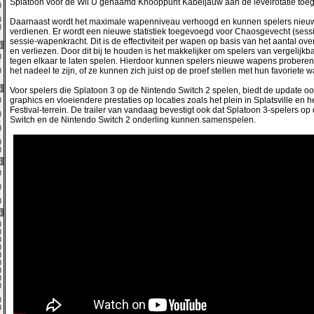
Splatoon voor de Wii U genaamd Knooppunt Kabeljauw aan de levelrotatie toe
0)
0)
Daarnaast wordt het maximale wapenniveau verhoogd en kunnen spelers nie
2)
verdienen. Er wordt een nieuwe statistiek toegevoegd voor Chaosgevecht (ses
sessie-wapenkracht. Dit is de effectiviteit per wapen op basis van het aantal ov
6
en verliezen. Door dit bij te houden is het makkelijker om spelers van vergelijkb
0)
tegen elkaar te laten spelen. Hierdoor kunnen spelers nieuwe wapens proberen
het nadeel te zijn, of ze kunnen zich juist op de proef stellen met hun favoriete 
0)
6
Voor spelers die Splatoon 3 op de Nintendo Switch 2 spelen, biedt de update o
graphics en vloeiendere prestaties op locaties zoals het plein in Splatsville en 
0)
Festival-terrein. De trailer van vandaag bevestigt ook dat Splatoon 3-spelers op
0)
Switch en de Nintendo Switch 2 onderling kunnen samenspelen.
0)
0)
0)
6
9)
0)
3)
6
0)
0)
4)
0)
2)
0)
4)
0)
0)
0)
0)