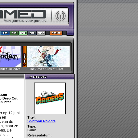
der Juli 2026
The Adventures of Elliot
 naam
ep Deep Cut
n later
 op 12 juni
h en
Titel:
Splatoon Raiders
s van de
n, maar ze
Type:
ens. De
Game
l uit
Releasedatum: