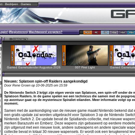
ct
Bedrijven
Games
Login!
(
Registreren
)
Wachtwoord vergeten?
6
0)
0)
0)
Gamed Gamekalender Augustus 2026
007 First Light
Gamed Gamekalen
0)
0)
Nieuws:
Splatoon spin-off Raiders aangekondigd
6
Door Rene Groen op 10-06-2025 om 15:59
3)
De Nintendo Switch 2 krijgt zijn eigen versie van Splatoon, een spin-off onder de
6
Splatoon Raiders. In de game spelen we een technicus die samen met de popgro
op avontuur gaat op de mysterieuze Spiraliet-eilanden. Meer informatie volgt op ee
0)
moment.
2)
Samen met de aankondiging van de nieuwe game maakt Nintendo bekend dat er
0)
een gratis update zal worden uitgebracht voor Splatoon 3 op de Nintendo Switc
Nintendo Switch 2. De update bevat de Splatlands-collectie, met nieuwe wapen
6
merken Barazushi en Emberz. Deze wapens zijn gebaseerd op eerdere modelle
0)
zijn uitgerust met een nieuwe look, andere subwapens en andere speciale wap
3)
collectie bevat in totaal 30 nieuwe wapensets. Er wordt ook een terugkerend leve