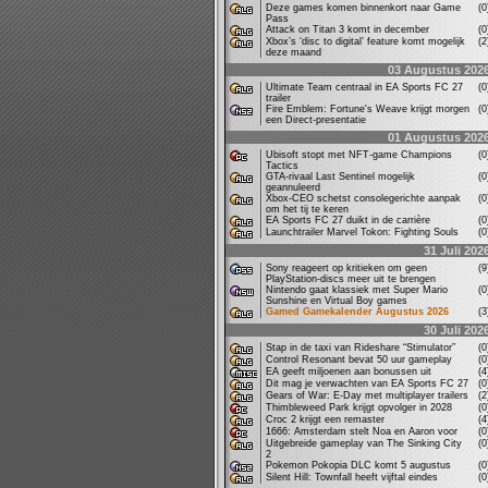
Deze games komen binnenkort naar Game
(
Pass
Attack on Titan 3 komt in december
(
Xbox’s ‘disc to digital’ feature komt mogelijk
(
deze maand
03 Augustus 202
Ultimate Team centraal in EA Sports FC 27
(
trailer
Fire Emblem: Fortune's Weave krijgt morgen
(
een Direct-presentatie
01 Augustus 202
Ubisoft stopt met NFT-game Champions
(
Tactics
GTA-rivaal Last Sentinel mogelijk
(
geannuleerd
Xbox-CEO schetst consolegerichte aanpak
(
om het tij te keren
EA Sports FC 27 duikt in de carrière
(
Launchtrailer Marvel Tokon: Fighting Souls
(
31 Juli 202
Sony reageert op kritieken om geen
(
PlayStation-discs meer uit te brengen
Nintendo gaat klassiek met Super Mario
(
Sunshine en Virtual Boy games
Gamed Gamekalender Augustus 2026
(
30 Juli 202
Stap in de taxi van Rideshare “Stimulator”
(
Control Resonant bevat 50 uur gameplay
(
EA geeft miljoenen aan bonussen uit
(
Dit mag je verwachten van EA Sports FC 27
(
Gears of War: E-Day met multiplayer trailers
(
Thimbleweed Park krijgt opvolger in 2028
(
Croc 2 krijgt een remaster
(
1666: Amsterdam stelt Noa en Aaron voor
(
Uitgebreide gameplay van The Sinking City
(
2
Pokemon Pokopia DLC komt 5 augustus
(
Silent Hill: Townfall heeft vijftal eindes
(