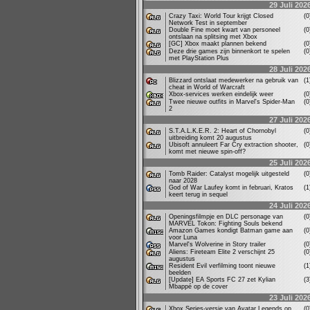
29 Juli 202
Crazy Taxi: World Tour krijgt Closed
(
Network Test in september
Double Fine moet kwart van personeel
(
ontslaan na splitsing met Xbox
[GC] Xbox maakt plannen bekend
(
Deze drie games zijn binnenkort te spelen
(
met PlayStation Plus
28 Juli 202
Blizzard ontslaat medewerker na gebruik van
(
cheat in World of Warcraft
Xbox-services werken eindelijk weer
(
Twee nieuwe outfits in Marvel's Spider-Man
(
2
27 Juli 202
S.T.A.L.K.E.R. 2: Heart of Chornobyl
(
uitbreiding komt 20 augustus
Ubisoft annuleert Far Cry extraction shooter,
(
komt met nieuwe spin-off?
25 Juli 202
Tomb Raider: Catalyst mogelijk uitgesteld
(
naar 2028
God of War Laufey komt in februari, Kratos
(
keert terug in sequel
24 Juli 202
Openingsfilmpje en DLC personage van
(
MARVEL Tokon: Fighting Souls bekend
Amazon Games kondigt Batman game aan
(
voor Luna
Marvel's Wolverine in Story trailer
(
Aliens: Fireteam Elite 2 verschijnt 25
(
augustus
Resident Evil verfilming toont nieuwe
(
beelden
[Update] EA Sports FC 27 zet Kylian
(
Mbappé op de cover
23 Juli 202
Xbox Series-versie van Avatar Legends op
(