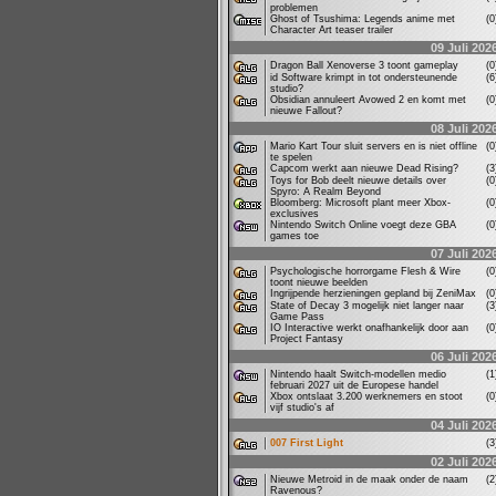
problemen
Ghost of Tsushima: Legends anime met
(
Character Art teaser trailer
09 Juli 202
Dragon Ball Xenoverse 3 toont gameplay
(
id Software krimpt in tot ondersteunende
(
studio?
Obsidian annuleert Avowed 2 en komt met
(
nieuwe Fallout?
08 Juli 202
Mario Kart Tour sluit servers en is niet offline
(
te spelen
Capcom werkt aan nieuwe Dead Rising?
(
Toys for Bob deelt nieuwe details over
(
Spyro: A Realm Beyond
Bloomberg: Microsoft plant meer Xbox-
(
exclusives
Nintendo Switch Online voegt deze GBA
(
games toe
07 Juli 202
Psychologische horrorgame Flesh & Wire
(
toont nieuwe beelden
Ingrijpende herzieningen gepland bij ZeniMax
(
State of Decay 3 mogelijk niet langer naar
(
Game Pass
IO Interactive werkt onafhankelijk door aan
(
Project Fantasy
06 Juli 202
Nintendo haalt Switch-modellen medio
(
februari 2027 uit de Europese handel
Xbox ontslaat 3.200 werknemers en stoot
(
vijf studio's af
04 Juli 202
007 First Light
(
02 Juli 202
Nieuwe Metroid in de maak onder de naam
(
Ravenous?