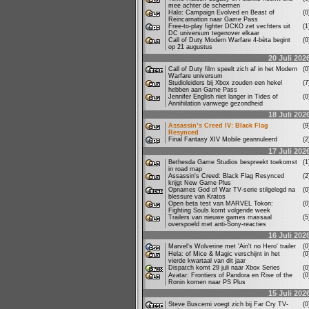
mee achter de schermen
Halo: Campaign Evolved en Beast of
(
Reincarnation naar Game Pass
Free-to-play fighter DCKO zet vechters uit
(
DC universum tegenover elkaar
Call of Duty Modern Warfare 4-bèta begint
(
op 21 augustus
20 Juli 202
Call of Duty film speelt zich af in het Modern
(
Warfare universum
Studioleiders bij Xbox zouden een hekel
(
hebben aan Game Pass
Jennifer English niet langer in Tides of
(
Annihilation vanwege gezondheid
18 Juli 202
Assassin’s Creed IV: Black Flag
(
Resynced
Final Fantasy XIV Mobile geannuleerd
(
17 Juli 202
Bethesda Game Studios bespreekt toekomst
(
in road map
Assassin's Creed: Black Flag Resynced
(
krijgt New Game Plus
Opnames God of War TV-serie stilgelegd na
(
blessure van Kratos
Open beta test van MARVEL Tokon:
(
Fighting Souls komt volgende week
Trailers van nieuwe games massaal
(
overspoeld met anti-Sony-reacties
16 Juli 202
Marvel's Wolverine met 'Ain't no Hero' trailer
(
Hela: of Mice & Magic verschijnt in het
(
vierde kwartaal van dit jaar
Dispatch komt 29 juli naar Xbox Series
(
Avatar: Frontiers of Pandora en Rise of the
(
Ronin komen naar PS Plus
15 Juli 202
Steve Buscemi voegt zich bij Far Cry TV-
(