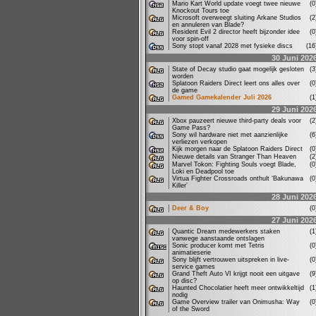
Mario Kart World update voegt twee nieuwe
(
Knockout Tours toe
Microsoft overweegt sluiting Arkane Studios
(
en annuleren van Blade?
Resident Evil 2 director heeft bijzonder idee
(
voor spin-off
Sony stopt vanaf 2028 met fysieke discs
(1
30 Juni 202
State of Decay studio gaat mogelijk gesloten
(
worden
Splatoon Raiders Direct leert ons alles over
(
de game
Gamed Gamekalender Juli 2026
(
29 Juni 202
Xbox pauzeert nieuwe third-party deals voor
(
Game Pass?
Sony wil hardware niet met aanzienlijke
(
verliezen verkopen
Kijk morgen naar de Splatoon Raiders Direct
(
Nieuwe details van Stranger Than Heaven
(
Marvel Tokon: Fighting Souls voegt Blade,
(
Loki en Deadpool toe
Virtua Fighter Crossroads onthult ‘Bakunawa
(
Killer’
28 Juni 202
Deer & Boy
(
27 Juni 202
Quantic Dream medewerkers staken
(
vanwege aanstaande ontslagen
Sonic producer komt met Tetris
(
animatieserie
Sony blijft vertrouwen uitspreken in live-
(
service games
Grand Theft Auto VI krijgt nooit een uitgave
(
op disc?
Haunted Chocolatier heeft meer ontwikkeltijd
(
nodig
Game Overview trailer van Onimusha: Way
(
of the Sword