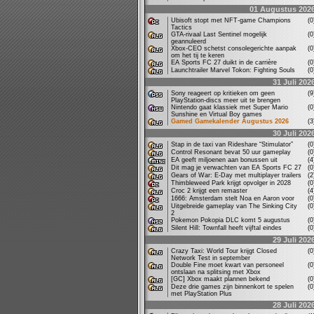
01 Augustus 202
Ubisoft stopt met NFT-game Champions
(
Tactics
GTA-rivaal Last Sentinel mogelijk
(
geannuleerd
Xbox-CEO schetst consolegerichte aanpak
(
om het tij te keren
EA Sports FC 27 duikt in de carrière
(
Launchtrailer Marvel Tokon: Fighting Souls
(
31 Juli 202
Sony reageert op kritieken om geen
(
PlayStation-discs meer uit te brengen
Nintendo gaat klassiek met Super Mario
(
Sunshine en Virtual Boy games
Gamed Gamekalender Augustus 2026
(
30 Juli 202
Stap in de taxi van Rideshare “Stimulator”
(
Control Resonant bevat 50 uur gameplay
(
EA geeft miljoenen aan bonussen uit
(
Dit mag je verwachten van EA Sports FC 27
(
Gears of War: E-Day met multiplayer trailers
(
Thimbleweed Park krijgt opvolger in 2028
(
Croc 2 krijgt een remaster
(
1666: Amsterdam stelt Noa en Aaron voor
(
Uitgebreide gameplay van The Sinking City
(
2
Pokemon Pokopia DLC komt 5 augustus
(
Silent Hill: Townfall heeft vijftal eindes
(
29 Juli 202
Crazy Taxi: World Tour krijgt Closed
(
Network Test in september
Double Fine moet kwart van personeel
(
ontslaan na splitsing met Xbox
[GC] Xbox maakt plannen bekend
(
Deze drie games zijn binnenkort te spelen
(
met PlayStation Plus
28 Juli 202