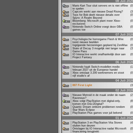
08 Juli 202
Mario Kart Tour sluit servers en is niet offline
(
te spelen
Capcom werkt aan nieuwe Dead Rising?
(
Toys for Bob deelt nieuwe details over
(
Spyro: A Realm Beyond
Bloomberg: Microsoft plant meer Xbox-
(
exclusives
Nintendo Switch Online voegt deze GBA
(
games toe
07 Juli 202
Psychologische horrorgame Flesh & Wire
(
toont nieuwe beelden
Ingrijpende herzieningen gepland bij ZeniMax
(
State of Decay 3 mogelijk niet langer naar
(
Game Pass
IO Interactive werkt onafhankelijk door aan
(
Project Fantasy
06 Juli 202
Nintendo haalt Switch-modellen medio
(
februari 2027 uit de Europese handel
Xbox ontslaat 3.200 werknemers en stoot
(
vijf studio's af
04 Juli 202
007 First Light
(
02 Juli 202
Nieuwe Metroid in de maak onder de naam
(
Ravenous?
Xbox volgt PlayStation met digital-only,
(
komen met Disc2Digital?
Quantic Dream ontkent problemen rondom
(
Star Wars Eclipse
PlayStation Plus games voor juli bekend
(
01 Juli 202
PlayStation 3 en PlayStation Vita Stores
(
sluiten hun deuren
Ontslagen bij IO Interactive nadat Microsoft
(
financiering terugtrekt