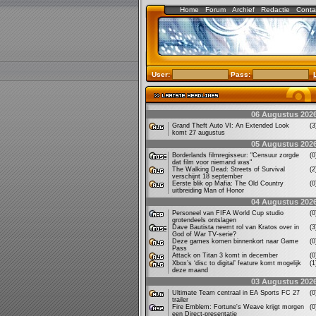
Home
Forum
Archief
Redactie
Conta
User:
Pass:
06 Augustus 202
Grand Theft Auto VI: An Extended Look
(
komt 27 augustus
05 Augustus 202
Borderlands filmregisseur: "Censuur zorgde
(
dat film voor niemand was"
The Walking Dead: Streets of Survival
(
verschijnt 18 september
Eerste blik op Mafia: The Old Country
(
uitbreiding Man of Honor
04 Augustus 202
Personeel van FIFA World Cup studio
(
grotendeels ontslagen
Dave Bautista neemt rol van Kratos over in
(
God of War TV-serie?
Deze games komen binnenkort naar Game
(
Pass
Attack on Titan 3 komt in december
(
Xbox’s ‘disc to digital’ feature komt mogelijk
(
deze maand
03 Augustus 202
Ultimate Team centraal in EA Sports FC 27
(
trailer
Fire Emblem: Fortune's Weave krijgt morgen
(
een Direct-presentatie