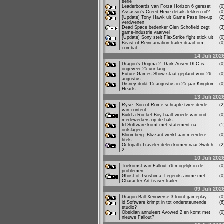
serie
Leaderboards van Forza Horizon 6 gereset
(
Assassin's Creed Hexe details lekken uit?
(
[Update] Tony Hawk uit Game Pass line-up
(
verdwenen
Dead Space bedenker Glen Schofield zegt
(
game-industrie vaarwel
[Update] Sony stelt FlexStrike fight stick uit
(
Beast of Reincarnation trailer draait om
(
combat
14 Juli 202
Dragon's Dogma 2: Dark Arisen DLC is
(
ongeveer 25 uur lang
Future Games Show staat gepland voor 26
(
augustus
Disney duikt 15 augustus in 25 jaar Kingdom
(
Hearts
13 Juli 202
Ryse: Son of Rome schrapte twee-derde
(
van content
Build a Rocket Boy haalt woede van oud-
(
medewerkers op de hals
Id Software komt met statement na
(
ontslagen
Bloomberg: Blizzard werkt aan meerdere
(
titels
Octopath Traveler delen komen naar Switch
(
2
10 Juli 202
Toekomst van Fallout 76 mogelijk in de
(
problemen
Ghost of Tsushima: Legends anime met
(
Character Art teaser trailer
09 Juli 202
Dragon Ball Xenoverse 3 toont gameplay
(
id Software krimpt in tot ondersteunende
(
studio?
Obsidian annuleert Avowed 2 en komt met
(
nieuwe Fallout?