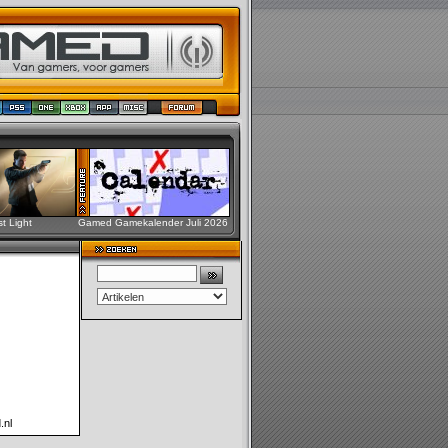
st Light
Gamed Gamekalender Juli 2026
.nl