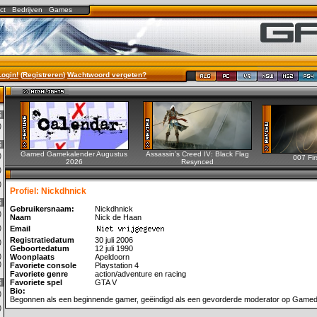
ct
Bedrijven
Games
Login!
(
Registreren
)
Wachtwoord vergeten?
6
3)
6
Gamed Gamekalender Augustus
Assassin’s Creed IV: Black Flag
0)
007 Fir
2026
Resynced
2)
0)
Profiel: Nickdhnick
6
Gebruikersnaam:
Nickdhnick
0)
Naam
Nick de Haan
3)
Email
Registratiedatum
30 juli 2006
0)
Geboortedatum
12 juli 1990
0)
Woonplaats
Apeldoorn
1)
Favoriete console
Playstation 4
Favoriete genre
action/adventure en racing
6
Favoriete spel
GTA V
Bio:
0)
Begonnen als een beginnende gamer, geëindigd als een gevorderde moderator op Gamed
0)