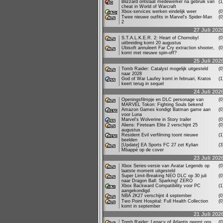
Blizzard ontslaat medewerker na gebruik van
(
cheat in World of Warcraft
Xbox-services werken eindelijk weer
(
Twee nieuwe outfits in Marvel's Spider-Man
(
2
27 Juli 202
S.T.A.L.K.E.R. 2: Heart of Chornobyl
(
uitbreiding komt 20 augustus
Ubisoft annuleert Far Cry extraction shooter,
(
komt met nieuwe spin-off?
25 Juli 202
Tomb Raider: Catalyst mogelijk uitgesteld
(
naar 2028
God of War Laufey komt in februari, Kratos
(
keert terug in sequel
24 Juli 202
Openingsfilmpje en DLC personage van
(
MARVEL Tokon: Fighting Souls bekend
Amazon Games kondigt Batman game aan
(
voor Luna
Marvel's Wolverine in Story trailer
(
Aliens: Fireteam Elite 2 verschijnt 25
(
augustus
Resident Evil verfilming toont nieuwe
(
beelden
[Update] EA Sports FC 27 zet Kylian
(
Mbappé op de cover
23 Juli 202
Xbox Series-versie van Avatar Legends op
(
laatste moment uitgesteld
Super Limit-Breaking NEO DLC op 30 juli
(
naar Dragon Ball: Sparking! ZERO
Xbox Backward Compatibility voor PC
(
aangekondigd
NBA 2K27 verschijnt 4 september
(
Two Point Hospital: Full Health Collection
(
komt in september
21 Juli 202
Tomb Raider: Legacy of Atlantis neemt ons
(