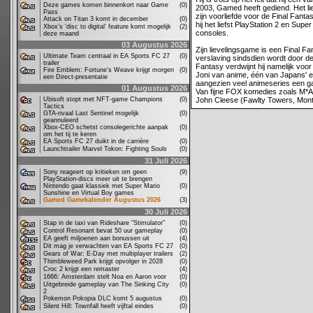
Deze games komen binnenkort naar Game
(0)
2003, Gamed heeft gediend. Het li
Pass
zijn voorliefde voor de Final Fanta
Attack on Titan 3 komt in december
(0)
hij het liefst PlayStation 2 en Supe
Xbox’s ‘disc to digital’ feature komt mogelijk
(2)
consoles.
deze maand
03 Augustus 2026
Zijn lievelingsgame is een Final Fa
Ultimate Team centraal in EA Sports FC 27
(0)
verslaving sindsdien wordt door de
trailer
Fantasy verdwijnt hij namelijk vo
Fire Emblem: Fortune's Weave krijgt morgen
(0)
Joni van anime, één van Japans' e
een Direct-presentatie
aangezien veel animeseries een ga
01 Augustus 2026
Van fijne FOX komedies zoals M*A*
Ubisoft stopt met NFT-game Champions
(0)
John Cleese (Fawlty Towers, Mont
Tactics
GTA-rivaal Last Sentinel mogelijk
(0)
geannuleerd
Xbox-CEO schetst consolegerichte aanpak
(0)
om het tij te keren
EA Sports FC 27 duikt in de carrière
(0)
Launchtrailer Marvel Tokon: Fighting Souls
(0)
31 Juli 2026
Sony reageert op kritieken om geen
(9)
PlayStation-discs meer uit te brengen
Nintendo gaat klassiek met Super Mario
(0)
Sunshine en Virtual Boy games
Gamed Gamekalender Augustus 2026
(3)
30 Juli 2026
Stap in de taxi van Rideshare “Stimulator”
(0)
Control Resonant bevat 50 uur gameplay
(0)
EA geeft miljoenen aan bonussen uit
(4)
Dit mag je verwachten van EA Sports FC 27
(0)
Gears of War: E-Day met multiplayer trailers
(2)
Thimbleweed Park krijgt opvolger in 2028
(0)
Croc 2 krijgt een remaster
(4)
1666: Amsterdam stelt Noa en Aaron voor
(0)
Uitgebreide gameplay van The Sinking City
(0)
2
Pokemon Pokopia DLC komt 5 augustus
(0)
Silent Hill: Townfall heeft vijftal eindes
(0)