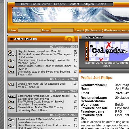
Home
Forum
Archief
Redactie
Contact
Bedrijven
Games
User:
Pass:
Login!
(
Registreren
)
Wachtwoord verg
07 Augustus 2026
DigixArt teased sequel van Road 96
(1)
Uli Latukefu speelt Ganondorf in The Legend
(0)
of Zelda-film
Remaster van Quake ontvangt Dawn of the
(0)
Gamed Gamekalender Augustus
Machine-update
2026
Ubisoft blaast Ghost Recon Wildlands nieuw
(0)
leven in
Onimusha: Way of the Sword met Severing
(0)
Fates-trailer
Profiel: Joni Philips
06 Augustus 2026
Grand Theft Auto VI: An Extended Look
(13)
Gebruikersnaam:
Joni Phili
komt 27 augustus
Naam
Joni Phili
05 Augustus 2026
Email
Borderlands filmregisseur: "Censuur zorgde
(0)
Registratiedatum
20 oktobe
dat film voor niemand was"
Geboortedatum
The Walking Dead: Streets of Survival
(2)
Woonplaats
België
verschijnt 18 september
Eerste blik op Mafia: The Old Country
(0)
Favoriete console
PlayStati
uitbreiding Man of Honor
Favoriete genre
RPG
04 Augustus 2026
Favoriete spel
Final Fant
Bio:
Personeel van FIFA World Cup studio
(0)
Joni is al sinds de eerste dag act
grotendeels ontslagen
secties en later omgedoopt tot eindre
Dave Bautista neemt rol van Kratos over in
(3)
God of War TV-serie?
Hij is trots op het feit dat hij één