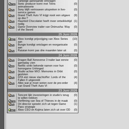
vanwege aanstaande ontslagen
Sonic producer komt met Tetris
(0)
animatieserie
Sony blijft vertrouwen uitspreken in live-
(0)
service games
Grand Theft Auto VI krijgt nooit een uitgave
(9)
op disc?
Haunted Chocolatier heeft meer ontwikkeltijd
(1)
nodig
Game Overview trailer van Onimusha: Way
(0)
of the Sword
25 Juni 2026
Xbox kondigt prijsstijging van Xbox Series
(10)
aan
Bungie kondigt ontslagen en reorganisatie
(0)
aan
Ratatan komt pas drie maanden later uit
(0)
24 Juni 2026
Dragon Ball Xenoverse 3 trailer laat eerste
(0)
gameplay zien
Netflix strikt bekende namen voor hun
(0)
horrorgame Unhinged
Studio achter MIO: Memories in Orbit
(0)
gesloten
GTA eist nieuw slachtoffer: Lords of the
(4)
Fallen II uitgesteld
Alles wat je moet weten over de pre-order
(4)
van Grand Theft Auto VI
23 Juni 2026
Tencent lijkt investeringen in studio's terug
(0)
te willen trekken
Verfilming van Sea of Thieves in de maak
(0)
Ori director spreekt zich uit tegen Game
(1)
Pass strategie
Xbox CEO en Kojima laten zich uit over OD
(0)