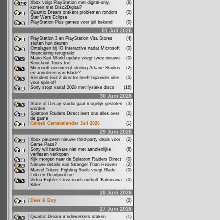
Xbox volgt PlayStation met digital-only,
(8)
komen met Disc2Digital?
Quantic Dream ontkent problemen rondom
(0)
Star Wars Eclipse
PlayStation Plus games voor juli bekend
(0)
01 Juli 2026
PlayStation 3 en PlayStation Vita Stores
(4)
sluiten hun deuren
Ontslagen bij IO Interactive nadat Microsoft
(0)
financiering terugtrekt
Mario Kart World update voegt twee nieuwe
(0)
Knockout Tours toe
Microsoft overweegt sluiting Arkane Studios
(2)
en annuleren van Blade?
Resident Evil 2 director heeft bijzonder idee
(0)
voor spin-off
Sony stopt vanaf 2028 met fysieke discs
(16)
30 Juni 2026
State of Decay studio gaat mogelijk gesloten
(3)
worden
Splatoon Raiders Direct leert ons alles over
(0)
de game
Gamed Gamekalender Juli 2026
(1)
29 Juni 2026
Xbox pauzeert nieuwe third-party deals voor
(2)
Game Pass?
Sony wil hardware niet met aanzienlijke
(6)
verliezen verkopen
Kijk morgen naar de Splatoon Raiders Direct
(0)
Nieuwe details van Stranger Than Heaven
(2)
Marvel Tokon: Fighting Souls voegt Blade,
(0)
Loki en Deadpool toe
Virtua Fighter Crossroads onthult ‘Bakunawa
(0)
Killer’
28 Juni 2026
Deer & Boy
(0)
27 Juni 2026
Quantic Dream medewerkers staken
(1)