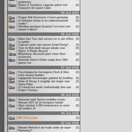
problemen
Ghost of Tsushima: Legends anime met
(0)
Character Art teaser trailer
09 Juli 2026
Dragon Ball Xenoverse 3 toont gameplay
(0)
id Software krimpt in tot ondersteunende
(6)
studio?
Obsidian annuleert Avowed 2 en komt met
(0)
nieuwe Fallout?
08 Juli 2026
Mario Kart Tour sluit servers en is niet offline
(0)
te spelen
Capcom werkt aan nieuwe Dead Rising?
(3)
Toys for Bob deelt nieuwe details over
(0)
Spyro: A Realm Beyond
Bloomberg: Microsoft plant meer Xbox-
(0)
exclusives
Nintendo Switch Online voegt deze GBA
(0)
games toe
07 Juli 2026
Psychologische horrorgame Flesh & Wire
(0)
toont nieuwe beelden
Ingrijpende herzieningen gepland bij ZeniMax
(0)
State of Decay 3 mogelijk niet langer naar
(3)
Game Pass
IO Interactive werkt onafhankelijk door aan
(0)
Project Fantasy
06 Juli 2026
Nintendo haalt Switch-modellen medio
(1)
februari 2027 uit de Europese handel
Xbox ontslaat 3.200 werknemers en stoot
(0)
vijf studio's af
04 Juli 2026
007 First Light
(3)
02 Juli 2026
Nieuwe Metroid in de maak onder de naam
(2)
Ravenous?