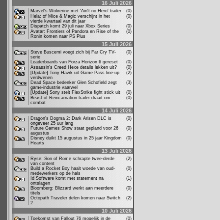
16 Juli 2026
Marvel's Wolverine met 'Ain't no Hero' trailer
(0)
Hela: of Mice & Magic verschijnt in het
(0)
vierde kwartaal van dit jaar
Dispatch komt 29 juli naar Xbox Series
(0)
Avatar: Frontiers of Pandora en Rise of the
(0)
Ronin komen naar PS Plus
15 Juli 2026
Steve Buscemi voegt zich bij Far Cry TV-
(0)
serie
Leaderboards van Forza Horizon 6 gereset
(0)
Assassin's Creed Hexe details lekken uit?
(0)
[Update] Tony Hawk uit Game Pass line-up
(2)
verdwenen
Dead Space bedenker Glen Schofield zegt
(3)
game-industrie vaarwel
[Update] Sony stelt FlexStrike fight stick uit
(0)
Beast of Reincarnation trailer draait om
(0)
combat
14 Juli 2026
Dragon's Dogma 2: Dark Arisen DLC is
(0)
ongeveer 25 uur lang
Future Games Show staat gepland voor 26
(0)
augustus
Disney duikt 15 augustus in 25 jaar Kingdom
(0)
Hearts
13 Juli 2026
Ryse: Son of Rome schrapte twee-derde
(2)
van content
Build a Rocket Boy haalt woede van oud-
(0)
medewerkers op de hals
Id Software komt met statement na
(1)
ontslagen
Bloomberg: Blizzard werkt aan meerdere
(0)
titels
Octopath Traveler delen komen naar Switch
(2)
2
10 Juli 2026
Toekomst van Fallout 76 mogelijk in de
(0)