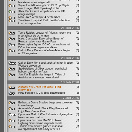
laatste moment uitgesteld
Super Limit-Breaking NEO DLC op 30 juli
(0)
naar Dragon Ball: Sparking! ZERO
Xbox Backward Compatibility voor PC
(1)
aangekondigd
NBA 2K27 verschijnt 4 september
(0)
Two Point Hospital: Full Health Collection
(0)
komt in september
21 Juli 2026
Tomb Raider: Legacy of Atlantis neemt ons
(0)
mee achter de schermen
Halo: Campaign Evolved en Beast of
(0)
Reincarnation naar Game Pass
Free-to-play fighter DCKO zet vechters uit
(1)
DC universum tegenover elkaar
Call of Duty Modern Warfare 4-bèta begint
(0)
op 21 augustus
20 Juli 2026
Call of Duty film speelt zich af in het Modern
(0)
Warfare universum
Studioleiders bij Xbox zouden een hekel
(7)
hebben aan Game Pass
Jennifer English niet langer in Tides of
(0)
Annihilation vanwege gezondheid
18 Juli 2026
Assassin’s Creed IV: Black Flag
(9)
Resynced
Final Fantasy XIV Mobile geannuleerd
(2)
17 Juli 2026
Bethesda Game Studios bespreekt toekomst
(1)
in road map
Assassin's Creed: Black Flag Resynced
(2)
krijgt New Game Plus
Opnames God of War TV-serie stilgelegd na
(0)
blessure van Kratos
Open beta test van MARVEL Tokon:
(0)
Fighting Souls komt volgende week
Trailers van nieuwe games massaal
(5)
overspoeld met anti-Sony-reacties