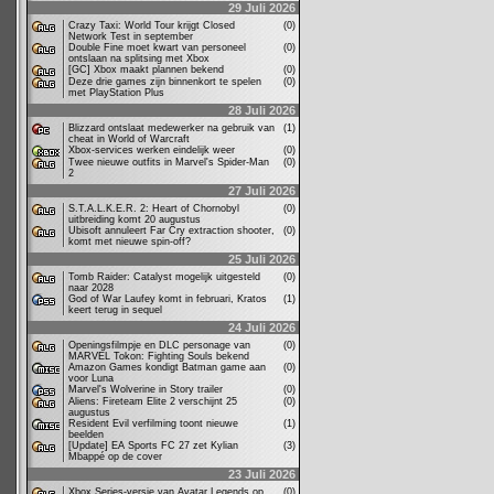
29 Juli 2026
Crazy Taxi: World Tour krijgt Closed
(0)
Network Test in september
Double Fine moet kwart van personeel
(0)
ontslaan na splitsing met Xbox
[GC] Xbox maakt plannen bekend
(0)
Deze drie games zijn binnenkort te spelen
(0)
met PlayStation Plus
28 Juli 2026
Blizzard ontslaat medewerker na gebruik van
(1)
cheat in World of Warcraft
Xbox-services werken eindelijk weer
(0)
Twee nieuwe outfits in Marvel's Spider-Man
(0)
2
27 Juli 2026
S.T.A.L.K.E.R. 2: Heart of Chornobyl
(0)
uitbreiding komt 20 augustus
Ubisoft annuleert Far Cry extraction shooter,
(0)
komt met nieuwe spin-off?
25 Juli 2026
Tomb Raider: Catalyst mogelijk uitgesteld
(0)
naar 2028
God of War Laufey komt in februari, Kratos
(1)
keert terug in sequel
24 Juli 2026
Openingsfilmpje en DLC personage van
(0)
MARVEL Tokon: Fighting Souls bekend
Amazon Games kondigt Batman game aan
(0)
voor Luna
Marvel's Wolverine in Story trailer
(0)
Aliens: Fireteam Elite 2 verschijnt 25
(0)
augustus
Resident Evil verfilming toont nieuwe
(1)
beelden
[Update] EA Sports FC 27 zet Kylian
(3)
Mbappé op de cover
23 Juli 2026
Xbox Series-versie van Avatar Legends op
(0)