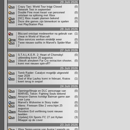
29 Juli 2026
Crazy Taxi: World Tour krijgt Closed
(0)
Network Test in september
Double Fine moet kwart van personeel
(0)
ontslaan na splitsing met Xbox
[GC] Xbox maakt plannen bekend
(0)
Deze drie games zijn binnenkort te spelen
(0)
met PlayStation Plus
28 Juli 2026
Blizzard ontslaat medewerker na gebruik van
(1)
cheat in World of Warcraft
Xbox-services werken eindelijk weer
(0)
Twee nieuwe outfits in Marvel's Spider-Man
(0)
2
27 Juli 2026
S.T.A.L.K.E.R. 2: Heart of Chornobyl
(0)
uitbreiding komt 20 augustus
Ubisoft annuleert Far Cry extraction shooter,
(0)
komt met nieuwe spin-off?
25 Juli 2026
Tomb Raider: Catalyst mogelijk uitgesteld
(0)
naar 2028
God of War Laufey komt in februari, Kratos
(1)
keert terug in sequel
24 Juli 2026
Openingsfilmpje en DLC personage van
(0)
MARVEL Tokon: Fighting Souls bekend
Amazon Games kondigt Batman game aan
(0)
voor Luna
Marvel's Wolverine in Story trailer
(0)
Aliens: Fireteam Elite 2 verschijnt 25
(0)
augustus
Resident Evil verfilming toont nieuwe
(1)
beelden
[Update] EA Sports FC 27 zet Kylian
(3)
Mbappé op de cover
23 Juli 2026
Xbox Series-versie van Avatar Legends op
(0)