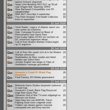
laatste moment uitgesteld
Super Limit-Breaking NEO DLC op 30 juli
(0)
naar Dragon Ball: Sparking! ZERO
Xbox Backward Compatibility voor PC
(1)
aangekondigd
NBA 2K27 verschijnt 4 september
(0)
Two Point Hospital: Full Health Collection
(0)
komt in september
21 Juli 2026
Tomb Raider: Legacy of Atlantis neemt ons
(0)
mee achter de schermen
Halo: Campaign Evolved en Beast of
(0)
Reincarnation naar Game Pass
Free-to-play fighter DCKO zet vechters uit
(1)
DC universum tegenover elkaar
Call of Duty Modern Warfare 4-bèta begint
(0)
op 21 augustus
20 Juli 2026
Call of Duty film speelt zich af in het Modern
(0)
Warfare universum
Studioleiders bij Xbox zouden een hekel
(7)
hebben aan Game Pass
Jennifer English niet langer in Tides of
(0)
Annihilation vanwege gezondheid
18 Juli 2026
Assassin’s Creed IV: Black Flag
(9)
Resynced
Final Fantasy XIV Mobile geannuleerd
(2)
17 Juli 2026
Bethesda Game Studios bespreekt toekomst
(1)
in road map
Assassin's Creed: Black Flag Resynced
(2)
krijgt New Game Plus
Opnames God of War TV-serie stilgelegd na
(0)
blessure van Kratos
Open beta test van MARVEL Tokon:
(0)
Fighting Souls komt volgende week
Trailers van nieuwe games massaal
(5)
overspoeld met anti-Sony-reacties