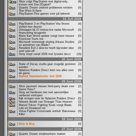
Xbox volgt PlayStation met digital-only,
(8)
komen met Disc2Digital?
Quantic Dream ontkent problemen rondom
(0)
Star Wars Eclipse
PlayStation Plus games voor juli bekend
(0)
01 Juli 2026
PlayStation 3 en PlayStation Vita Stores
(4)
sluiten hun deuren
Ontslagen bij IO Interactive nadat Microsoft
(0)
financiering terugtrekt
Mario Kart World update voegt twee nieuwe
(0)
Knockout Tours toe
Microsoft overweegt sluiting Arkane Studios
(2)
en annuleren van Blade?
Resident Evil 2 director heeft bijzonder idee
(0)
voor spin-off
Sony stopt vanaf 2028 met fysieke discs
(16)
30 Juni 2026
State of Decay studio gaat mogelijk gesloten
(3)
worden
Splatoon Raiders Direct leert ons alles over
(0)
de game
Gamed Gamekalender Juli 2026
(1)
29 Juni 2026
Xbox pauzeert nieuwe third-party deals voor
(2)
Game Pass?
Sony wil hardware niet met aanzienlijke
(6)
verliezen verkopen
Kijk morgen naar de Splatoon Raiders Direct
(0)
Nieuwe details van Stranger Than Heaven
(2)
Marvel Tokon: Fighting Souls voegt Blade,
(0)
Loki en Deadpool toe
Virtua Fighter Crossroads onthult ‘Bakunawa
(0)
Killer’
28 Juni 2026
Deer & Boy
(0)
27 Juni 2026
Quantic Dream medewerkers staken
(1)