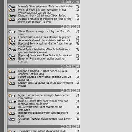
16 Juli 2026
Marvel's Wolverine met 'Ain't no Hero' trailer
(0)
Hela: of Mice & Magic verschijnt in het
(0)
vierde kwartaal van dit jaar
Dispatch komt 29 juli naar Xbox Series
(0)
Avatar: Frontiers of Pandora en Rise of the
(0)
Ronin komen naar PS Plus
15 Juli 2026
Steve Buscemi voegt zich bij Far Cry TV-
(0)
serie
Leaderboards van Forza Horizon 6 gereset
(0)
Assassin's Creed Hexe details lekken uit?
(0)
[Update] Tony Hawk uit Game Pass line-up
(2)
verdwenen
Dead Space bedenker Glen Schofield zegt
(3)
game-industrie vaarwel
[Update] Sony stelt FlexStrike fight stick uit
(0)
Beast of Reincarnation trailer draait om
(0)
combat
14 Juli 2026
Dragon's Dogma 2: Dark Arisen DLC is
(0)
ongeveer 25 uur lang
Future Games Show staat gepland voor 26
(0)
augustus
Disney duikt 15 augustus in 25 jaar Kingdom
(0)
Hearts
13 Juli 2026
Ryse: Son of Rome schrapte twee-derde
(2)
van content
Build a Rocket Boy haalt woede van oud-
(0)
medewerkers op de hals
Id Software komt met statement na
(1)
ontslagen
Bloomberg: Blizzard werkt aan meerdere
(0)
titels
Octopath Traveler delen komen naar Switch
(2)
2
10 Juli 2026
Toekomst van Fallout 76 mogelijk in de
(0)