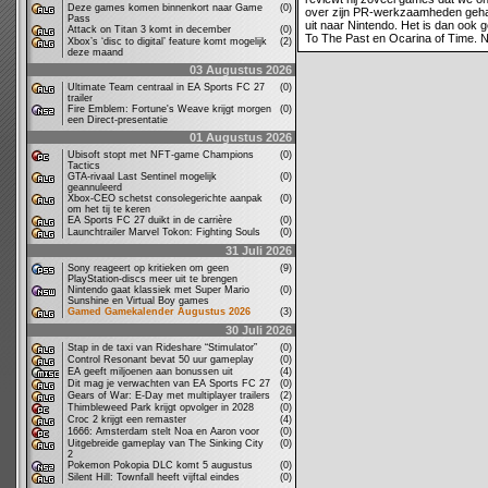
Deze games komen binnenkort naar Game
(0)
over zijn PR-werkzaamheden gehad?
Pass
uit naar Nintendo. Het is dan ook g
Attack on Titan 3 komt in december
(0)
To The Past en Ocarina of Time. N
Xbox’s ‘disc to digital’ feature komt mogelijk
(2)
deze maand
03 Augustus 2026
Ultimate Team centraal in EA Sports FC 27
(0)
trailer
Fire Emblem: Fortune's Weave krijgt morgen
(0)
een Direct-presentatie
01 Augustus 2026
Ubisoft stopt met NFT-game Champions
(0)
Tactics
GTA-rivaal Last Sentinel mogelijk
(0)
geannuleerd
Xbox-CEO schetst consolegerichte aanpak
(0)
om het tij te keren
EA Sports FC 27 duikt in de carrière
(0)
Launchtrailer Marvel Tokon: Fighting Souls
(0)
31 Juli 2026
Sony reageert op kritieken om geen
(9)
PlayStation-discs meer uit te brengen
Nintendo gaat klassiek met Super Mario
(0)
Sunshine en Virtual Boy games
Gamed Gamekalender Augustus 2026
(3)
30 Juli 2026
Stap in de taxi van Rideshare “Stimulator”
(0)
Control Resonant bevat 50 uur gameplay
(0)
EA geeft miljoenen aan bonussen uit
(4)
Dit mag je verwachten van EA Sports FC 27
(0)
Gears of War: E-Day met multiplayer trailers
(2)
Thimbleweed Park krijgt opvolger in 2028
(0)
Croc 2 krijgt een remaster
(4)
1666: Amsterdam stelt Noa en Aaron voor
(0)
Uitgebreide gameplay van The Sinking City
(0)
2
Pokemon Pokopia DLC komt 5 augustus
(0)
Silent Hill: Townfall heeft vijftal eindes
(0)