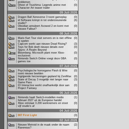
problemen
Ghost of Tsushima: Legends anime met
(0)
Character Art teaser trailer
09 Juli 2026
Dragon Ball Xenoverse 3 toont gameplay
(0)
id Software krimpt in tot ondersteunende
(6)
studio?
Obsidian annuleert Avowed 2 en komt met
(0)
nieuwe Fallout?
08 Juli 2026
Mario Kart Tour sluit servers en is niet offline
(0)
te spelen
Capcom werkt aan nieuwe Dead Rising?
(3)
Toys for Bob deelt nieuwe details over
(0)
Spyro: A Realm Beyond
Bloomberg: Microsoft plant meer Xbox-
(0)
exclusives
Nintendo Switch Online voegt deze GBA
(0)
games toe
07 Juli 2026
Psychologische horrorgame Flesh & Wire
(0)
toont nieuwe beelden
Ingrijpende herzieningen gepland bij ZeniMax
(0)
State of Decay 3 mogelijk niet langer naar
(3)
Game Pass
IO Interactive werkt onafhankelijk door aan
(0)
Project Fantasy
06 Juli 2026
Nintendo haalt Switch-modellen medio
(1)
februari 2027 uit de Europese handel
Xbox ontslaat 3.200 werknemers en stoot
(0)
vijf studio's af
04 Juli 2026
007 First Light
(3)
02 Juli 2026
Nieuwe Metroid in de maak onder de naam
(2)
Ravenous?