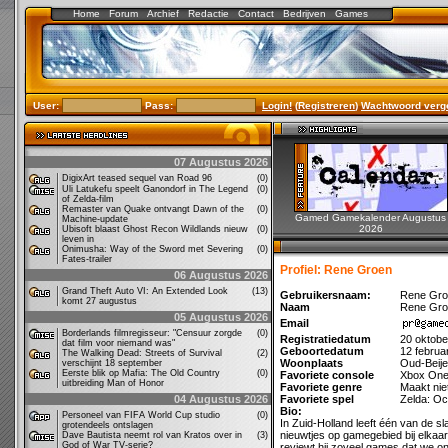
Home
Forum
Archief
Redactie
Contact
Bedrijven
Games
User:
Pass:
Login!
(
Registreren
)
Wachtwoord verg
07 Augustus 2026
DigixArt teased sequel van Road 96
(0)
Uli Latukefu speelt Ganondorf in The Legend
(0)
of Zelda-film
Remaster van Quake ontvangt Dawn of the
(0)
Gamed Gamekalender Augustus
Machine-update
2026
Ubisoft blaast Ghost Recon Wildlands nieuw
(0)
leven in
Onimusha: Way of the Sword met Severing
(0)
Fates-trailer
Profiel: Rene Groen
06 Augustus 2026
Grand Theft Auto VI: An Extended Look
(13)
Gebruikersnaam:
Rene Gro
komt 27 augustus
Naam
Rene Gro
05 Augustus 2026
Email
Borderlands filmregisseur: "Censuur zorgde
(0)
Registratiedatum
20 oktobe
dat film voor niemand was"
Geboortedatum
12 februa
The Walking Dead: Streets of Survival
(2)
Woonplaats
Oud-Beije
verschijnt 18 september
Eerste blik op Mafia: The Old Country
(0)
Favoriete console
Xbox One
uitbreiding Man of Honor
Favoriete genre
Maakt niet
04 Augustus 2026
Favoriete spel
Zelda: Oc
Bio:
Personeel van FIFA World Cup studio
(0)
In Zuid-Holland leeft één van de s
grotendeels ontslagen
nieuwtjes op gamegebied bij elkaa
Dave Bautista neemt rol van Kratos over in
(3)
God of War TV-serie?
reviewt hij zoveel games dat we on