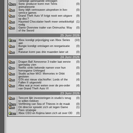
vanwege aanstaande ontslagen
Sonic producer komt met Tetris
(0)
animatieserie
Sony blijft vertrouwen uitspreken in live-
(0)
service games
Grand Theft Auto VI krijgt nooit een uitgave
(9)
op disc?
Haunted Chocolatier heeft meer ontwikkeltijd
(1)
nodig
Game Overview trailer van Onimusha: Way
(0)
of the Sword
25 Juni 2026
Xbox kondigt prijsstijging van Xbox Series
(10)
aan
Bungie kondigt ontslagen en reorganisatie
(0)
aan
Ratatan komt pas drie maanden later uit
(0)
24 Juni 2026
Dragon Ball Xenoverse 3 trailer laat eerste
(0)
gameplay zien
Netflix strikt bekende namen voor hun
(0)
horrorgame Unhinged
Studio achter MIO: Memories in Orbit
(0)
gesloten
GTA eist nieuw slachtoffer: Lords of the
(4)
Fallen II uitgesteld
Alles wat je moet weten over de pre-order
(4)
van Grand Theft Auto VI
23 Juni 2026
Tencent lijkt investeringen in studio's terug
(0)
te willen trekken
Verfilming van Sea of Thieves in de maak
(0)
Ori director spreekt zich uit tegen Game
(1)
Pass strategie
Xbox CEO en Kojima laten zich uit over OD
(0)