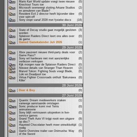
Mario Kart World update voegt twee nieuwe
(0)
Knockout Tours toe
Microsoft overweegt sluiting Arkane Studios
(2)
en annuleren van Blade?
Resident Evil 2 director heeft bijzonder idee
(0)
voor spin-off
Sony stopt vanaf 2028 met fysieke discs
(16)
30 Juni 2026
State of Decay studio gaat mogelijk gesloten
(3)
worden
Splatoon Raiders Direct leert ons alles over
(0)
de game
Gamed Gamekalender Juli 2026
(1)
29 Juni 2026
Xbox pauzeert nieuwe third-party deals voor
(2)
Game Pass?
Sony wil hardware niet met aanzienlijke
(6)
verliezen verkopen
Kijk morgen naar de Splatoon Raiders Direct
(0)
Nieuwe details van Stranger Than Heaven
(2)
Marvel Tokon: Fighting Souls voegt Blade,
(0)
Loki en Deadpool toe
Virtua Fighter Crossroads onthult ‘Bakunawa
(0)
Killer’
28 Juni 2026
Deer & Boy
(0)
27 Juni 2026
Quantic Dream medewerkers staken
(1)
vanwege aanstaande ontslagen
Sonic producer komt met Tetris
(0)
animatieserie
Sony blijft vertrouwen uitspreken in live-
(0)
service games
Grand Theft Auto VI krijgt nooit een uitgave
(9)
op disc?
Haunted Chocolatier heeft meer ontwikkeltijd
(1)
nodig
Game Overview trailer van Onimusha: Way
(0)
of the Sword