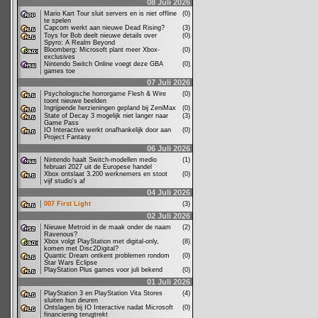
08 Juli 2026
Mario Kart Tour sluit servers en is niet offline
(0)
te spelen
Capcom werkt aan nieuwe Dead Rising?
(3)
Toys for Bob deelt nieuwe details over
(0)
Spyro: A Realm Beyond
Bloomberg: Microsoft plant meer Xbox-
(0)
exclusives
Nintendo Switch Online voegt deze GBA
(0)
games toe
07 Juli 2026
Psychologische horrorgame Flesh & Wire
(0)
toont nieuwe beelden
Ingrijpende herzieningen gepland bij ZeniMax
(0)
State of Decay 3 mogelijk niet langer naar
(3)
Game Pass
IO Interactive werkt onafhankelijk door aan
(0)
Project Fantasy
06 Juli 2026
Nintendo haalt Switch-modellen medio
(1)
februari 2027 uit de Europese handel
Xbox ontslaat 3.200 werknemers en stoot
(0)
vijf studio's af
04 Juli 2026
007 First Light
(3)
02 Juli 2026
Nieuwe Metroid in de maak onder de naam
(2)
Ravenous?
Xbox volgt PlayStation met digital-only,
(8)
komen met Disc2Digital?
Quantic Dream ontkent problemen rondom
(0)
Star Wars Eclipse
PlayStation Plus games voor juli bekend
(0)
01 Juli 2026
PlayStation 3 en PlayStation Vita Stores
(4)
sluiten hun deuren
Ontslagen bij IO Interactive nadat Microsoft
(0)
financiering terugtrekt