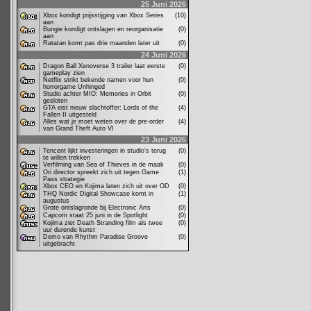
25 Juni 2026
Xbox kondigt prijsstijging van Xbox Series
(10)
aan
Bungie kondigt ontslagen en reorganisatie
(0)
aan
Ratatan komt pas drie maanden later uit
(0)
24 Juni 2026
Dragon Ball Xenoverse 3 trailer laat eerste
(0)
gameplay zien
Netflix strikt bekende namen voor hun
(0)
horrorgame Unhinged
Studio achter MIO: Memories in Orbit
(0)
gesloten
GTA eist nieuw slachtoffer: Lords of the
(4)
Fallen II uitgesteld
Alles wat je moet weten over de pre-order
(4)
van Grand Theft Auto VI
23 Juni 2026
Tencent lijkt investeringen in studio's terug
(0)
te willen trekken
Verfilming van Sea of Thieves in de maak
(0)
Ori director spreekt zich uit tegen Game
(1)
Pass strategie
Xbox CEO en Kojima laten zich uit over OD
(0)
THQ Nordic Digital Showcase komt in
(1)
augustus
Grote ontslagronde bij Electronic Arts
(0)
Capcom staat 25 juni in de Spotlight
(0)
Kojima ziet Death Stranding film als twee
(0)
uur durende kunst
Demo van Rhythm Paradise Groove
(0)
uitgebracht