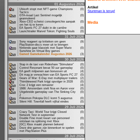
01 Augustus 2026
Artikel
Ubisoft stopt met NFT-game Champions
(0)
Stuntman is terug!
Tactics
GTA-rivaal Last Sentinel mogelijk
(0)
geannuleerd
Xbox-CEO schetst consolegerichte aanpak
(0)
Media
om het tij te keren
EA Sports FC 27 duikt in de carrière
(0)
Launchtrailer Marvel Tokon: Fighting Souls
(0)
31 Juli 2026
Sony reageert op kritieken om geen
(9)
PlayStation-discs meer uit te brengen
Nintendo gaat klassiek met Super Mario
(0)
Sunshine en Virtual Boy games
Gamed Gamekalender Augustus 2026
(3)
30 Juli 2026
Stap in de taxi van Rideshare “Stimulator”
(0)
Control Resonant bevat 50 uur gameplay
(0)
EA geeft miljoenen aan bonussen uit
(4)
Dit mag je verwachten van EA Sports FC 27
(0)
Gears of War: E-Day met multiplayer trailers
(2)
Thimbleweed Park krijgt opvolger in 2028
(0)
Croc 2 krijgt een remaster
(4)
1666: Amsterdam stelt Noa en Aaron voor
(0)
Uitgebreide gameplay van The Sinking City
(0)
2
Pokemon Pokopia DLC komt 5 augustus
(0)
Silent Hill: Townfall heeft vijftal eindes
(0)
29 Juli 2026
Crazy Taxi: World Tour krijgt Closed
(0)
Network Test in september
Double Fine moet kwart van personeel
(0)
ontslaan na splitsing met Xbox
[GC] Xbox maakt plannen bekend
(0)
Deze drie games zijn binnenkort te spelen
(0)
met PlayStation Plus
28 Juli 2026