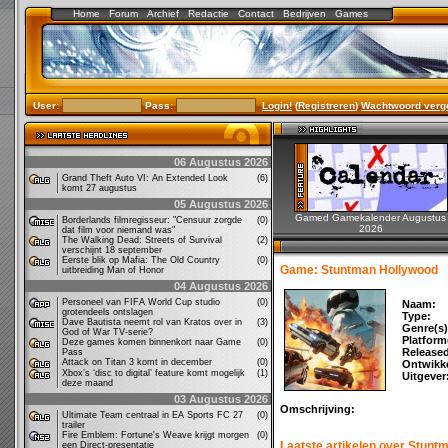
Home
Forum
Archief
Redactie
Contact
Bedrijven
Games
User:
Pass:
Login!
(
Registreren
)
Wachtwoord verg
06 Augustus 2026
Grand Theft Auto VI: An Extended Look
(6)
komt 27 augustus
05 Augustus 2026
Gamed Gamekalender Augustus
Borderlands filmregisseur: "Censuur zorgde
(0)
2026
dat film voor niemand was"
The Walking Dead: Streets of Survival
(2)
verschijnt 18 september
Eerste blik op Mafia: The Old Country
(0)
Game: Stuntman Hollywood
uitbreiding Man of Honor
04 Augustus 2026
Personeel van FIFA World Cup studio
(0)
Naam:
grotendeels ontslagen
Type:
Dave Bautista neemt rol van Kratos over in
(3)
Genre(s)
God of War TV-serie?
Platform
Deze games komen binnenkort naar Game
(0)
Release
Pass
Attack on Titan 3 komt in december
(0)
Ontwikke
Xbox’s ‘disc to digital’ feature komt mogelijk
(1)
Uitgever
deze maand
03 Augustus 2026
Omschrijving:
Ultimate Team centraal in EA Sports FC 27
(0)
trailer
Fire Emblem: Fortune's Weave krijgt morgen
(0)
Laatste artikelen over Stunt
een Direct-presentatie