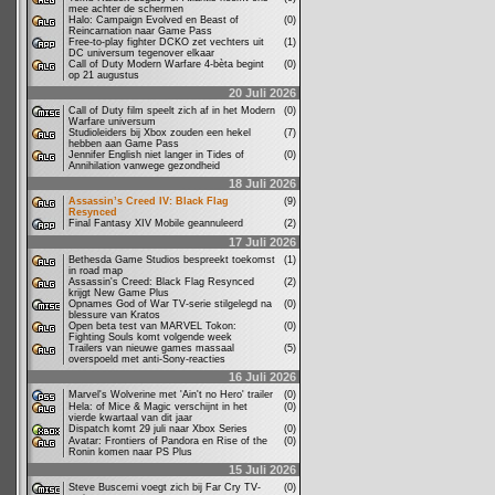
mee achter de schermen
Halo: Campaign Evolved en Beast of
(0)
Reincarnation naar Game Pass
Free-to-play fighter DCKO zet vechters uit
(1)
DC universum tegenover elkaar
Call of Duty Modern Warfare 4-bèta begint
(0)
op 21 augustus
20 Juli 2026
Call of Duty film speelt zich af in het Modern
(0)
Warfare universum
Studioleiders bij Xbox zouden een hekel
(7)
hebben aan Game Pass
Jennifer English niet langer in Tides of
(0)
Annihilation vanwege gezondheid
18 Juli 2026
Assassin’s Creed IV: Black Flag
(9)
Resynced
Final Fantasy XIV Mobile geannuleerd
(2)
17 Juli 2026
Bethesda Game Studios bespreekt toekomst
(1)
in road map
Assassin's Creed: Black Flag Resynced
(2)
krijgt New Game Plus
Opnames God of War TV-serie stilgelegd na
(0)
blessure van Kratos
Open beta test van MARVEL Tokon:
(0)
Fighting Souls komt volgende week
Trailers van nieuwe games massaal
(5)
overspoeld met anti-Sony-reacties
16 Juli 2026
Marvel's Wolverine met 'Ain't no Hero' trailer
(0)
Hela: of Mice & Magic verschijnt in het
(0)
vierde kwartaal van dit jaar
Dispatch komt 29 juli naar Xbox Series
(0)
Avatar: Frontiers of Pandora en Rise of the
(0)
Ronin komen naar PS Plus
15 Juli 2026
Steve Buscemi voegt zich bij Far Cry TV-
(0)