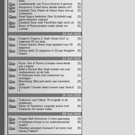
serie
Leaderboards van Forza Horizon 6 gereset
(0)
Assassin's Creed Hexe details lekken uit?
(0)
[Update] Tony Hawk uit Game Pass line-up
(2)
verdwenen
Dead Space bedenker Glen Schofield zegt
(3)
game-industrie vaarwel
[Update] Sony stelt FlexStrike fight stick uit
(0)
Beast of Reincarnation trailer draait om
(0)
combat
14 Juli 2026
Dragon's Dogma 2: Dark Arisen DLC is
(0)
ongeveer 25 uur lang
Future Games Show staat gepland voor 26
(0)
augustus
Disney duikt 15 augustus in 25 jaar Kingdom
(0)
Hearts
13 Juli 2026
Ryse: Son of Rome schrapte twee-derde
(2)
van content
Build a Rocket Boy haalt woede van oud-
(0)
medewerkers op de hals
Id Software komt met statement na
(1)
ontslagen
Bloomberg: Blizzard werkt aan meerdere
(0)
titels
Octopath Traveler delen komen naar Switch
(2)
2
10 Juli 2026
Toekomst van Fallout 76 mogelijk in de
(0)
problemen
Ghost of Tsushima: Legends anime met
(0)
Character Art teaser trailer
09 Juli 2026
Dragon Ball Xenoverse 3 toont gameplay
(0)
id Software krimpt in tot ondersteunende
(6)
studio?
Obsidian annuleert Avowed 2 en komt met
(0)
nieuwe Fallout?