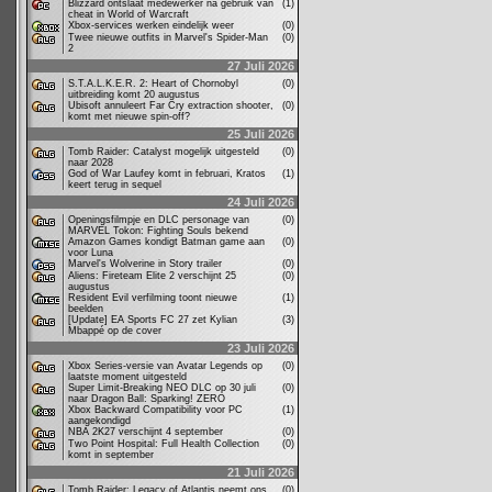
Blizzard ontslaat medewerker na gebruik van
(1)
cheat in World of Warcraft
Xbox-services werken eindelijk weer
(0)
Twee nieuwe outfits in Marvel's Spider-Man
(0)
2
27 Juli 2026
S.T.A.L.K.E.R. 2: Heart of Chornobyl
(0)
uitbreiding komt 20 augustus
Ubisoft annuleert Far Cry extraction shooter,
(0)
komt met nieuwe spin-off?
25 Juli 2026
Tomb Raider: Catalyst mogelijk uitgesteld
(0)
naar 2028
God of War Laufey komt in februari, Kratos
(1)
keert terug in sequel
24 Juli 2026
Openingsfilmpje en DLC personage van
(0)
MARVEL Tokon: Fighting Souls bekend
Amazon Games kondigt Batman game aan
(0)
voor Luna
Marvel's Wolverine in Story trailer
(0)
Aliens: Fireteam Elite 2 verschijnt 25
(0)
augustus
Resident Evil verfilming toont nieuwe
(1)
beelden
[Update] EA Sports FC 27 zet Kylian
(3)
Mbappé op de cover
23 Juli 2026
Xbox Series-versie van Avatar Legends op
(0)
laatste moment uitgesteld
Super Limit-Breaking NEO DLC op 30 juli
(0)
naar Dragon Ball: Sparking! ZERO
Xbox Backward Compatibility voor PC
(1)
aangekondigd
NBA 2K27 verschijnt 4 september
(0)
Two Point Hospital: Full Health Collection
(0)
komt in september
21 Juli 2026
Tomb Raider: Legacy of Atlantis neemt ons
(0)