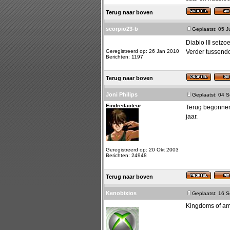
Terug naar boven
scorpio23-b
Geplaatst: 05 J
Diablo III seiz
Geregistreerd op: 26 Jan 2010
Verder tussend
Berichten: 1197
Terug naar boven
Joni Philips
Geplaatst: 04 
Eindredacteur
Terug begonnen 
jaar.
Geregistreerd op: 20 Okt 2003
Berichten: 24948
Terug naar boven
Kenobixios
Geplaatst: 16 
Kingdoms of ama