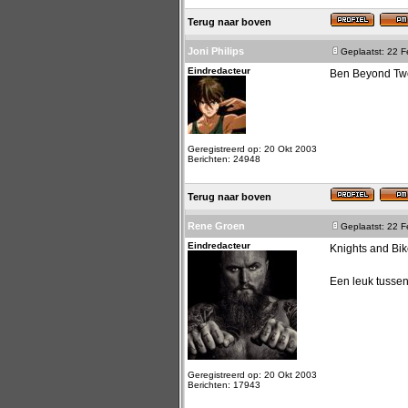
Terug naar boven
Joni Philips
Geplaatst: 22 
Eindredacteur
Ben Beyond Two
Geregistreerd op: 20 Okt 2003
Berichten: 24948
Terug naar boven
Rene Groen
Geplaatst: 22 
Eindredacteur
Knights and Bik
Een leuk tussen
Geregistreerd op: 20 Okt 2003
Berichten: 17943