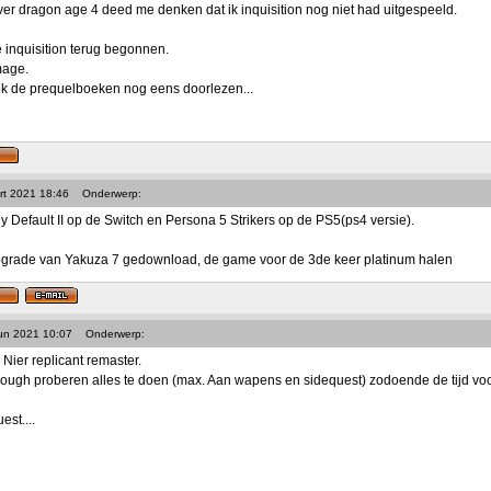
ver dragon age 4 deed me denken dat ik inquisition nog niet had uitgespeeld.
inquisition terug begonnen.
mage.
k de prequelboeken nog eens doorlezen...
rt 2021 18:46
Onderwerp:
y Default II op de Switch en Persona 5 Strikers op de PS5(ps4 versie).
upgrade van Yakuza 7 gedownload, de game voor de 3de keer platinum halen
Jun 2021 10:07
Onderwerp:
 Nier replicant remaster.
rough proberen alles te doen (max. Aan wapens en sidequest) zodoende de tijd voor 
est....