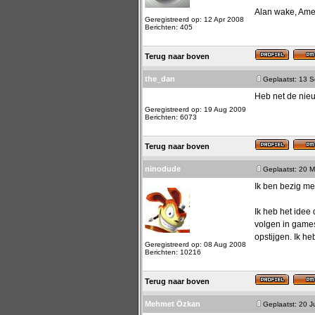
Alan wake, Amer
Geregistreerd op: 12 Apr 2008
Berichten: 405
Terug naar boven
the_dan
Geplaatst: 13 
Heb net de nie
Geregistreerd op: 19 Aug 2009
Berichten: 6073
Terug naar boven
ninodude
Geplaatst: 20 M
Ik ben bezig met
Ik heb het idee
volgen in games.
opstijgen. Ik h
Geregistreerd op: 08 Aug 2008
Berichten: 10216
Terug naar boven
Mehmet Özkan
Geplaatst: 20 