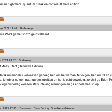
ican nightmare, quantum break en control ultimate edition
Sep 2022 14:40
Onderwerp:
uwe WW1 game isonzo geïnstalleerd
rt 2024 23:07
Onderwerp:
 Mass Effect (Definitive Edition)
 dat ik nu eindelijk volwassen genoeg ben om het verhaal te volgen, ben nu 33 en v
 Ik heb er nu een paar uurtjes opzitten en het is echt geweldig, zo chill op Eden Pri
eb tegenwoordig wel een sterk inlevingsvermogen en ga er helemaal in op.
Jun 2025 17:33
Onderwerp: Rune Factory: Guardians of Azuma...