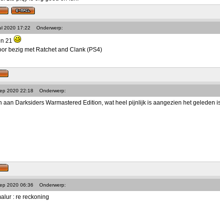
ul 2020 17:22
Onderwerp:
oen 21
oor bezig met Ratchet and Clank (PS4)
Sep 2020 22:18
Onderwerp:
aan Darksiders Warmastered Edition, wat heel pijnlijk is aangezien het geleden is v
Sep 2020 06:36
Onderwerp:
lur : re reckoning