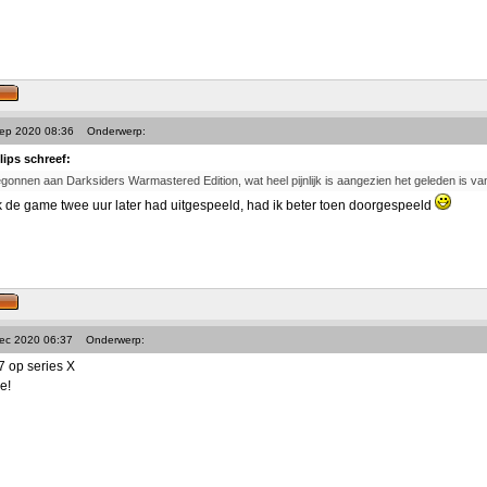
Sep 2020 08:36
Onderwerp:
lips schreef:
gonnen aan Darksiders Warmastered Edition, wat heel pijnlijk is aangezien het geleden is van 3
 de game twee uur later had uitgespeeld, had ik beter toen doorgespeeld
Dec 2020 06:37
Onderwerp:
 op series X
e!