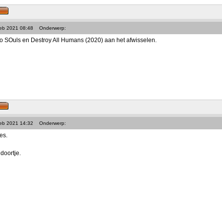
Feb 2021 08:48
Onderwerp:
 SOuls en Destroy All Humans (2020) aan het afwisselen.
Feb 2021 14:32
Onderwerp:
es.
doortje.