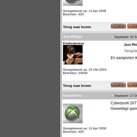
Geregistreerd op: 12 Apr 2008
Berichten: 405
Terug naar boven
Joni Philips
Geplaatst: 16 
Eindredacteur
Joni Phi
Terug be
En aangezien ik
Geregistreerd op: 20 Okt 2003
Berichten: 24948
Terug naar boven
Kenobixios
Geplaatst: 17 
Cyberpunk 2077
Geweldige gam
Geregistreerd op: 12 Apr 2008
Berichten: 405