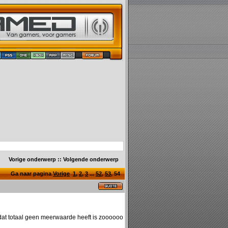
Vorige onderwerp
::
Volgende onderwerp
Ga naar pagina
Vorige
1
,
2
,
3
...
52
,
53
,
54
dat totaal geen meerwaarde heeft is zoooooo