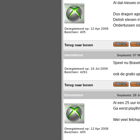
Al dat nieuws o
Dus dragon age 
Delish eleven 
Ondertussen oo
Geregistreerd op: 12 Apr 2008
Berichten: 405
Terug naar boven
dantekloon
Geplaatst: 07 M
Speel nu Bravel
Geregistreerd op: 19 Jul 2009
Berichten: 4261
ook de gratis 
Terug naar boven
Kenobixios
Geplaatst: 28 
Al een 25 uur in
Ga eerst playth
Wel veel fetchqu
Geregistreerd op: 12 Apr 2008
Berichten: 405