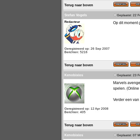
Terug naar boven
Stefan Vogels
Geplaatst: 22 
Redacteur
Op dit moment
Geregistreerd op: 26 Sep 2007
Berichten: 5216
Terug naar boven
Kenobixios
Geplaatst: 23 
Marvels avenger
spelen. (Online
Verder een van 
Geregistreerd op: 12 Apr 2008
Berichten: 405
Terug naar boven
Kenobixios
Geplaatst: 07 M