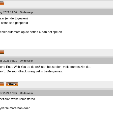
Aug 2021 19:00
Onderwerp:
laar (einde E gezien)
 of the sea gespeeld.
k nier automata op de series X aan het spelen.
Aug 2021 08:01
Onderwerp:
ld Ends With You op de ps5 aan het spelen, vette games zijn dat.
ay 5. De soundtrack is erg vet in beide games.
Nov 2021 17:56
Onderwerp:
et alan wake remastered.
yverse marathon doen.