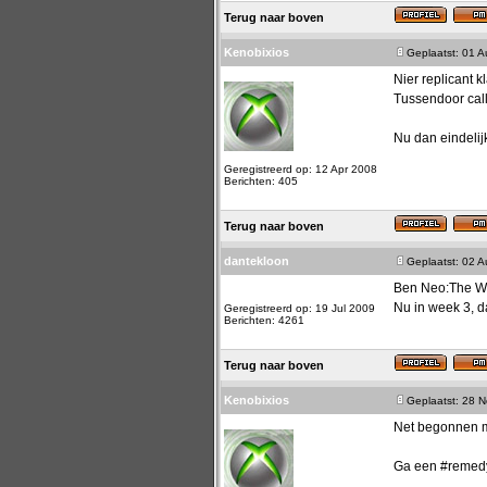
Terug naar boven
Kenobixios
Geplaatst: 01 
Nier replicant k
Tussendoor call
Nu dan eindelij
Geregistreerd op: 12 Apr 2008
Berichten: 405
Terug naar boven
dantekloon
Geplaatst: 02 
Ben Neo:The Wor
Nu in week 3, d
Geregistreerd op: 19 Jul 2009
Berichten: 4261
Terug naar boven
Kenobixios
Geplaatst: 28 
Net begonnen m
Ga een #remed