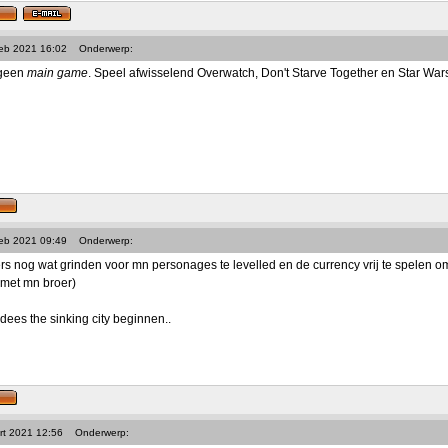
Feb 2021 16:02
Onderwerp:
 geen
main game
. Speel afwisselend Overwatch, Don't Starve Together en Star Wars: 
Feb 2021 09:49
Onderwerp:
s nog wat grinden voor mn personages te levelled en de currency vrij te spelen om 
 met mn broer)
dees the sinking city beginnen..
rt 2021 12:56
Onderwerp: