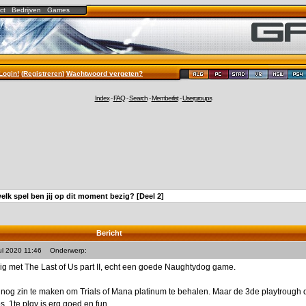
ct
Bedrijven
Games
Login!
(
Registreren
)
Wachtwoord vergeten?
Index
-
FAQ
-
Search
-
Memberlist
-
Usergroups
elk spel ben jij op dit moment bezig? [Deel 2]
Bericht
ul 2020 11:46
Onderwerp:
g met The Last of Us part II, echt een goede Naughtydog game.
nog zin te maken om Trials of Mana platinum te behalen. Maar de 3de playtrough 
s. 1te plqy is erg goed en fun.