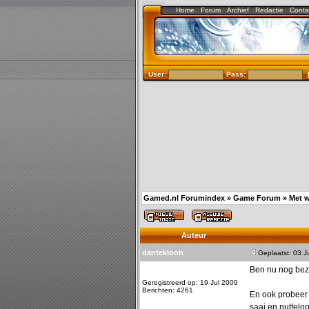
Home
Forum
Archief
Redactie
Conta
User:
Pass:
Gamed.nl Forumindex
»
Game Forum
»
Met w
Auteur
dantekloon
Geplaatst: 03 J
Ben nu nog bezi
Geregistreerd op: 19 Jul 2009
Berichten: 4261
En ook probeer 
saai en nutteloo