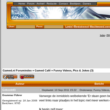
Home
Forum
Archief
Redactie
Contact
Bedrijven
Games
User:
Pass:
Login!
(
Registreren
)
Wachtwoord ver
Index
-
FA
Gamed.nl Forumindex
»
Gamed Café
»
Funny Videos, Pics & Jokes (3)
Auteur
Bericht
GekooktEi
Geplaatst: 13 Sep 2011 15:22
Onderwerp: Funny Videos, 
Grammar Führer
Vanwege de inmiddels welbekende 'Er staan geen beri
veel links naar plaatjes in het topic niet meer werken 
Geregistreerd op: 18 Jan 2008
Berichten: 9765
Ik begin zelf maar: