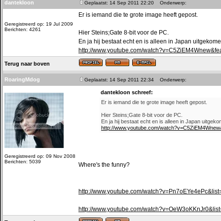
dantekloon
Geplaatst: 14 Sep 2011 22:20
Onderwerp:
Er is iemand die te grote image heeft gepost.
Geregistreerd op: 19 Jul 2009
Berichten: 4261
Hier Steins;Gate 8-bit voor de PC.
En ja hij bestaat echt en is alleen in Japan uitgekome
http://www.youtube.com/watch?v=C5ZiEM4Wnew&fea
Terug naar boven
RoaringMdog
Geplaatst: 14 Sep 2011 22:34
Onderwerp:
dantekloon schreef:
Er is iemand die te grote image heeft gepost.
Hier Steins;Gate 8-bit voor de PC.
En ja hij bestaat echt en is alleen in Japan uitgek
http://www.youtube.com/watch?v=C5ZiEM4Wnew&
Geregistreerd op: 09 Nov 2008
Berichten: 5039
Where's the funny?
http://www.youtube.com/watch?v=Pn7oEYe4ePc&li
http://www.youtube.com/watch?v=OeW3oKKnJr0&li