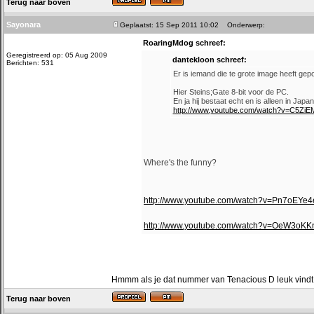
Terug naar boven
Sayonara
Geplaatst: 15 Sep 2011 10:02
Onderwerp:
RoaringMdog schreef:
Geregistreerd op: 05 Aug 2009
dantekloon schreef:
Berichten: 531
Er is iemand die te grote image heeft gepo
Hier Steins;Gate 8-bit voor de PC.
En ja hij bestaat echt en is alleen in Jap
http://www.youtube.com/watch?v=C5ZiE
Where's the funny?
http://www.youtube.com/watch?v=Pn7oEY
http://www.youtube.com/watch?v=OeW3oK
Hmmm als je dat nummer van Tenacious D leuk vindt m
Terug naar boven