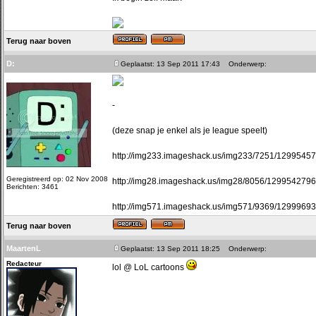
Terug naar boven
D:
Geplaatst: 13 Sep 2011 17:43
Onderwerp:
-
(deze snap je enkel als je league speelt)
http://img233.imageshack.us/img233/7251/1299545
Geregistreerd op: 02 Nov 2008
http://img28.imageshack.us/img28/8056/129954279
Berichten: 3461
http://img571.imageshack.us/img571/9369/1299969
Terug naar boven
MaartenL
Geplaatst: 13 Sep 2011 18:25
Onderwerp:
Redacteur
lol @ LoL cartoons