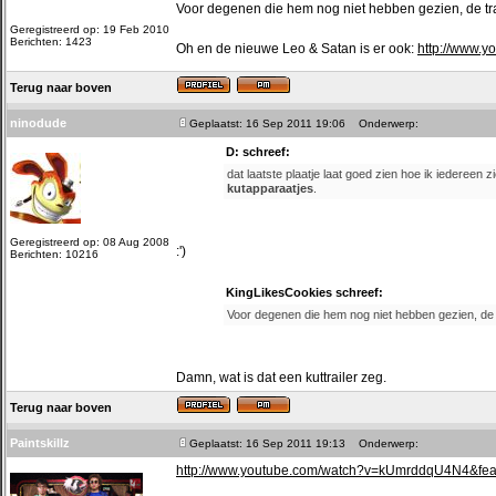
Voor degenen die hem nog niet hebben gezien, de tra
Geregistreerd op: 19 Feb 2010
Berichten: 1423
Oh en de nieuwe Leo & Satan is er ook:
http://www.
Terug naar boven
ninodude
Geplaatst: 16 Sep 2011 19:06
Onderwerp:
D: schreef:
dat laatste plaatje laat goed zien hoe ik iedereen 
kutapparaatjes
.
Geregistreerd op: 08 Aug 2008
:')
Berichten: 10216
KingLikesCookies schreef:
Voor degenen die hem nog niet hebben gezien, de t
Damn, wat is dat een kuttrailer zeg.
Terug naar boven
Paintskillz
Geplaatst: 16 Sep 2011 19:13
Onderwerp:
http://www.youtube.com/watch?v=kUmrddqU4N4&fe