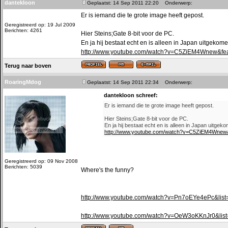
dantekloon
Geplaatst: 14 Sep 2011 22:20
Onderwerp:
Er is iemand die te grote image heeft gepost.
Geregistreerd op: 19 Jul 2009
Berichten: 4261
Hier Steins;Gate 8-bit voor de PC.
En ja hij bestaat echt en is alleen in Japan uitgekome
http://www.youtube.com/watch?v=C5ZiEM4Wnew&fea
Terug naar boven
RoaringMdog
Geplaatst: 14 Sep 2011 22:34
Onderwerp:
dantekloon schreef:
Er is iemand die te grote image heeft gepost.
Hier Steins;Gate 8-bit voor de PC.
En ja hij bestaat echt en is alleen in Japan uitgek
http://www.youtube.com/watch?v=C5ZiEM4Wnew&
Geregistreerd op: 09 Nov 2008
Berichten: 5039
Where's the funny?
http://www.youtube.com/watch?v=Pn7oEYe4ePc&li
http://www.youtube.com/watch?v=OeW3oKKnJr0&li