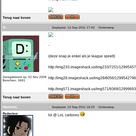
Terug naar boven
D:
Geplaatst: 13 Sep 2011 17:43
Onderwerp:
-
(deze snap je enkel als je league speelt)
http://img233.imageshack.us/img233/7251/1299545
Geregistreerd op: 02 Nov 2008
http://img28.imageshack.us/img28/8056/129954279
Berichten: 3461
http://img571.imageshack.us/img571/9369/1299969
Terug naar boven
MaartenL
Geplaatst: 13 Sep 2011 18:25
Onderwerp:
Redacteur
lol @ LoL cartoons