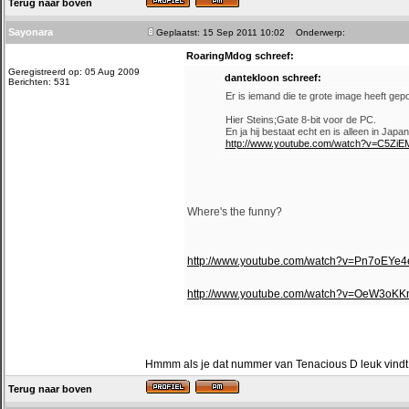
Terug naar boven
Sayonara
Geplaatst: 15 Sep 2011 10:02
Onderwerp:
RoaringMdog schreef:
Geregistreerd op: 05 Aug 2009
dantekloon schreef:
Berichten: 531
Er is iemand die te grote image heeft gepo
Hier Steins;Gate 8-bit voor de PC.
En ja hij bestaat echt en is alleen in Jap
http://www.youtube.com/watch?v=C5ZiE
Where's the funny?
http://www.youtube.com/watch?v=Pn7oEY
http://www.youtube.com/watch?v=OeW3oK
Hmmm als je dat nummer van Tenacious D leuk vindt m
Terug naar boven