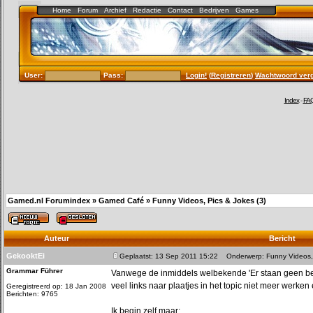
Home
Forum
Archief
Redactie
Contact
Bedrijven
Games
User:
Pass:
Login!
(
Registreren
)
Wachtwoord ver
Index
-
FA
Gamed.nl Forumindex
»
Gamed Café
»
Funny Videos, Pics & Jokes (3)
Auteur
Bericht
GekooktEi
Geplaatst: 13 Sep 2011 15:22
Onderwerp: Funny Videos, 
Grammar Führer
Vanwege de inmiddels welbekende 'Er staan geen beri
veel links naar plaatjes in het topic niet meer werken 
Geregistreerd op: 18 Jan 2008
Berichten: 9765
Ik begin zelf maar: