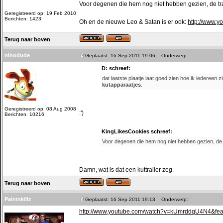
Voor degenen die hem nog niet hebben gezien, de tra
Geregistreerd op: 19 Feb 2010
Berichten: 1423
Oh en de nieuwe Leo & Satan is er ook:
http://www.
Terug naar boven
ninodude
Geplaatst: 16 Sep 2011 19:06
Onderwerp:
D: schreef:
dat laatste plaatje laat goed zien hoe ik iedereen 
kutapparaatjes
.
Geregistreerd op: 08 Aug 2008
:')
Berichten: 10216
KingLikesCookies schreef:
Voor degenen die hem nog niet hebben gezien, de t
Damn, wat is dat een kuttrailer zeg.
Terug naar boven
Paintskillz
Geplaatst: 16 Sep 2011 19:13
Onderwerp:
http://www.youtube.com/watch?v=kUmrddqU4N4&fe