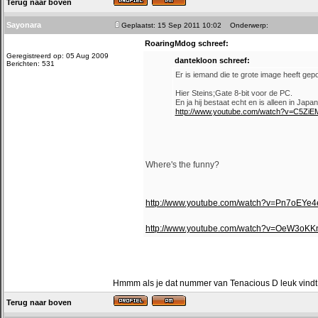
Terug naar boven
Sayonara
Geplaatst: 15 Sep 2011 10:02
Onderwerp:
RoaringMdog schreef:
Geregistreerd op: 05 Aug 2009
dantekloon schreef:
Berichten: 531
Er is iemand die te grote image heeft gepo
Hier Steins;Gate 8-bit voor de PC.
En ja hij bestaat echt en is alleen in Jap
http://www.youtube.com/watch?v=C5ZiE
Where's the funny?
http://www.youtube.com/watch?v=Pn7oEY
http://www.youtube.com/watch?v=OeW3oK
Hmmm als je dat nummer van Tenacious D leuk vindt m
Terug naar boven