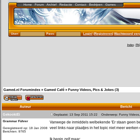
Home
Forum
Archief
Redactie
Contact
Bedrijven
Games
User:
Pass:
Login!
(
Registreren
)
Wachtwoord ver
Index
-
FA
Gamed.nl Forumindex
»
Gamed Café
»
Funny Videos, Pics & Jokes (3)
Auteur
Bericht
GekooktEi
Geplaatst: 13 Sep 2011 15:22
Onderwerp: Funny Videos, 
Grammar Führer
Vanwege de inmiddels welbekende 'Er staan geen beri
veel links naar plaatjes in het topic niet meer werken 
Geregistreerd op: 18 Jan 2008
Berichten: 9765
Ik begin zelf maar: