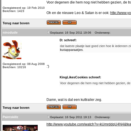
Voor degenen die hem nog niet hebben gezien, de tra
Geregistreerd op: 19 Feb 2010
Berichten: 1423
Oh en de nieuwe Leo & Satan is er ook:
http://www.
Terug naar boven
ninodude
Geplaatst: 16 Sep 2011 19:06
Onderwerp:
D: schreef:
dat laatste plaatje laat goed zien hoe ik iedereen 
kutapparaatjes
.
Geregistreerd op: 08 Aug 2008
:')
Berichten: 10216
KingLikesCookies schreef:
Voor degenen die hem nog niet hebben gezien, de t
Damn, wat is dat een kuttrailer zeg.
Terug naar boven
Paintskillz
Geplaatst: 16 Sep 2011 19:13
Onderwerp:
http://www.youtube.com/watch?v=kUmrddqU4N4&fe