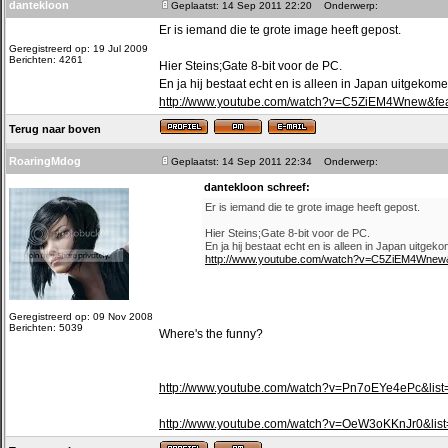
dantekloon
Geplaatst: 14 Sep 2011 22:20
Onderwerp:
Er is iemand die te grote image heeft gepost.
Geregistreerd op: 19 Jul 2009
Berichten: 4261
Hier Steins;Gate 8-bit voor de PC.
En ja hij bestaat echt en is alleen in Japan uitgekome
http://www.youtube.com/watch?v=C5ZiEM4Wnew&fea
Terug naar boven
RoaringMdog
Geplaatst: 14 Sep 2011 22:34
Onderwerp:
dantekloon schreef:
Er is iemand die te grote image heeft gepost.
Hier Steins;Gate 8-bit voor de PC.
En ja hij bestaat echt en is alleen in Japan uitgek
http://www.youtube.com/watch?v=C5ZiEM4Wnew&
Geregistreerd op: 09 Nov 2008
Berichten: 5039
Where's the funny?
http://www.youtube.com/watch?v=Pn7oEYe4ePc&li
http://www.youtube.com/watch?v=OeW3oKKnJr0&li