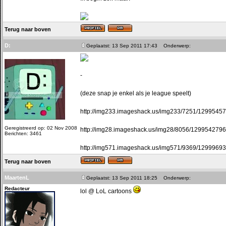
Terug naar boven
D:
Geplaatst: 13 Sep 2011 17:43
Onderwerp:
-
(deze snap je enkel als je league speelt)
http://img233.imageshack.us/img233/7251/1299545
Geregistreerd op: 02 Nov 2008
http://img28.imageshack.us/img28/8056/129954279
Berichten: 3461
http://img571.imageshack.us/img571/9369/1299969
Terug naar boven
MaartenL
Geplaatst: 13 Sep 2011 18:25
Onderwerp:
Redacteur
lol @ LoL cartoons