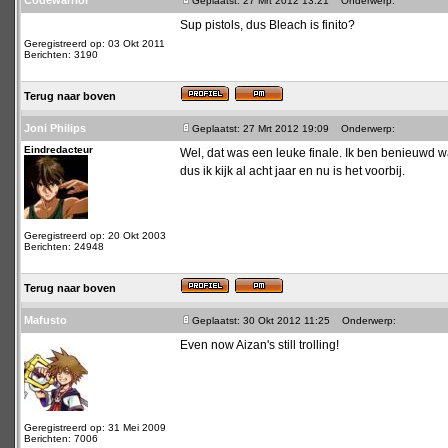
Codewarrior
Geplaatst: 27 Mrt 2012 13:21
Onderwerp:
Sup pistols, dus Bleach is finito?
Geregistreerd op: 03 Okt 2011
Berichten: 3190
Terug naar boven
Joni Philips
Geplaatst: 27 Mrt 2012 19:09
Onderwerp:
Eindredacteur
Wel, dat was een leuke finale. Ik ben benieuwd wa
dus ik kijk al acht jaar en nu is het voorbij.
Geregistreerd op: 20 Okt 2003
Berichten: 24948
Terug naar boven
Mafusto
Geplaatst: 30 Okt 2012 11:25
Onderwerp:
Even now Aizan's still trolling!
Geregistreerd op: 31 Mei 2009
Berichten: 7006