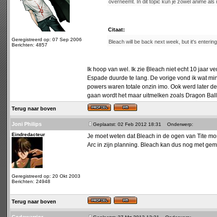
overneemt. In dit topic kun je zowel anime a
Citaat:
Geregistreerd op: 07 Sep 2006
Bleach will be back next week, but it's entering
Berichten: 4857
Ik hoop van wel. Ik zie Bleach niet echt 10 jaar
Espade duurde te lang. De vorige vond ik wat m
powers waren totale onzin imo. Ook werd later de
gaan wordt het maar uitmelken zoals Dragon Ball
Terug naar boven
Joni Philips
Geplaatst: 02 Feb 2012 18:31
Onderwerp:
Eindredacteur
Je moet weten dat Bleach in de ogen van Tite mome
Arc in zijn planning. Bleach kan dus nog met gem
Geregistreerd op: 20 Okt 2003
Berichten: 24948
Terug naar boven