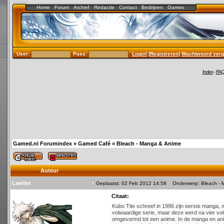
Home
Forum
Archief
Redactie
Contact
Bedrijven
Games
User:
Pass:
Login!
(
Registreren
)
Wachtwoord verg
Index
-
FA
Gamed.nl Forumindex
»
Gamed Café
»
Bleach - Manga & Anime
Auteur
Lawliet
Geplaatst: 02 Feb 2012 14:58
Onderwerp: Bleach - 
Citaat:
Kubo Tite schreef in 1996 zijn eerste manga, m
volwaardige serie, maar deze werd na vier vo
omgevormd tot een anime. In de manga en ani