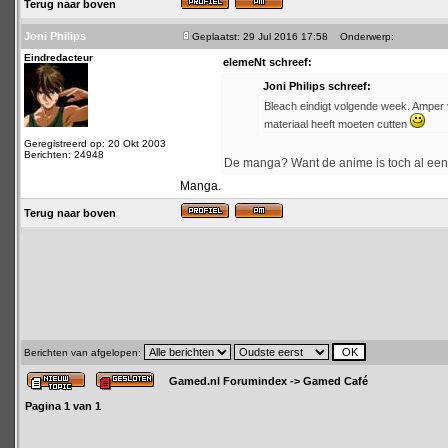
Terug naar boven
Joni Philips
Geplaatst: 29 Jul 2016 17:58
Onderwerp:
Eindredacteur
elemeNt schreef:
Joni Philips schreef:
Bleach eindigt volgende week. Amper vi
materiaal heeft moeten cutten
Geregistreerd op: 20 Okt 2003
Berichten: 24948
De manga? Want de anime is toch al een 
Manga.
Terug naar boven
Berichten van afgelopen:
Gamed.nl Forumindex
->
Gamed Café
Pagina
1
van
1