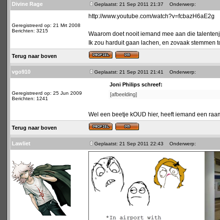
Divine Rage
Geplaatst: 21 Sep 2011 21:37
Onderwerp:
http://www.youtube.com/watch?v=fcbazH6aE2g
Geregistreerd op: 21 Mrt 2008
Berichten: 3215
Waarom doet nooit iemand mee aan die talente
Ik zou harduit gaan lachen, en zovaak stemmen t
Terug naar boven
vgo910
Geplaatst: 21 Sep 2011 21:41
Onderwerp:
Joni Philips schreef:
Geregistreerd op: 25 Jun 2009
[afbeelding]
Berichten: 1241
Wel een beetje kOUD hier, heeft iemand een raa
Terug naar boven
Lawliet
Geplaatst: 21 Sep 2011 22:43
Onderwerp: