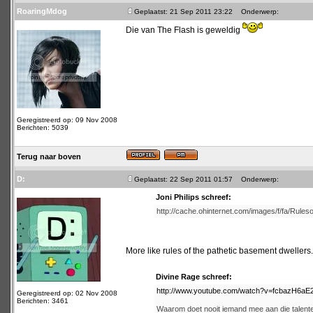
RoaringMdog
Geplaatst: 21 Sep 2011 23:22
Onderwerp:
Die van The Flash is geweldig
Geregistreerd op: 09 Nov 2008
Berichten: 5039
Terug naar boven
D:
Geplaatst: 22 Sep 2011 01:57
Onderwerp:
Joni Philips schreef:
http://cache.ohinternet.com/images/f/fa/Rulesof
More like rules of the pathetic basement dwellers.
Divine Rage schreef:
http://www.youtube.com/watch?v=fcbazH6aE
Geregistreerd op: 02 Nov 2008
Berichten: 3461
Waarom doet nooit iemand mee aan die talen