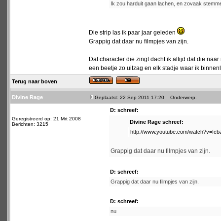
Ik zou harduit gaan lachen, en zovaak stemme
Die strip las ik paar jaar geleden
Grappig dat daar nu filmpjes van zijn.
Dat character die zingt dacht ik altijd dat die n
een beetje zo uitzag en elk stadje waar ik binne
Terug naar boven
Divine Rage
Geplaatst: 22 Sep 2011 17:20
Onderwerp:
D: schreef:
Geregistreerd op: 21 Mrt 2008
Divine Rage schreef:
Berichten: 3215
http://www.youtube.com/watch?v=fc
Grappig dat daar nu filmpjes van zijn.
D: schreef:
Grappig dat daar nu filmpjes van zijn.
D: schreef:
nu