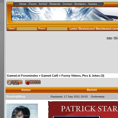
Home
Forum
Archief
Redactie
Contact
Bedrijven
Games
User:
Pass:
Login!
(
Registreren
)
Wachtwoord verg
Index
-
FA
Gamed.nl Forumindex
»
Gamed Café
»
Funny Videos, Pics & Jokes (3)
Auteur
Bericht
RoaringMdog
Geplaatst: 17 Sep 2011 19:03
Onderwerp: