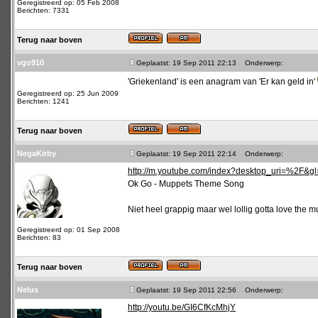
Geregistreerd op: 05 Feb 2008
Berichten: 7331
Terug naar boven
vgo910
Geplaatst: 19 Sep 2011 22:13
Onderwerp:
'Griekenland' is een anagram van 'Er kan geld in'
Geregistreerd op: 25 Jun 2009
Berichten: 1241
Terug naar boven
NegaKirby
Geplaatst: 19 Sep 2011 22:14
Onderwerp:
http://m.youtube.com/index?desktop_uri=%2F&
Ok Go - Muppets Theme Song
Niet heel grappig maar wel lollig gotta love the 
Geregistreerd op: 01 Sep 2008
Berichten: 83
Terug naar boven
Nelus
Geplaatst: 19 Sep 2011 22:56
Onderwerp:
http://youtu.be/GI6CfKcMhjY