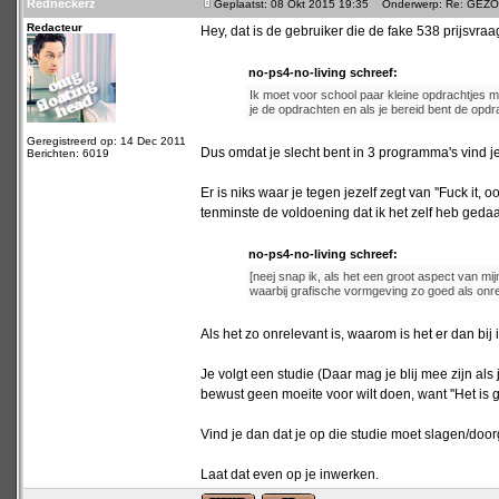
Redneckerz
Geplaatst: 08 Okt 2015 19:35
Onderwerp: Re: GEZOCHT
Redacteur
Hey, dat is de gebruiker die de fake 538 prijsvra
no-ps4-no-living schreef:
Ik moet voor school paar kleine opdrachtjes m
je de opdrachten en als je bereid bent de opd
Geregistreerd op: 14 Dec 2011
Dus omdat je slecht bent in 3 programma's vind je
Berichten: 6019
Er is niks waar je tegen jezelf zegt van ''Fuck it, 
tenminste de voldoening dat ik het zelf heb gedaa
no-ps4-no-living schreef:
[neej snap ik, als het een groot aspect van mij
waarbij grafische vormgeving zo goed als onre
Als het zo onrelevant is, waarom is het er dan bi
Je volgt een studie (Daar mag je blij mee zijn als
bewust geen moeite voor wilt doen, want ''Het is 
Vind je dan dat je op die studie moet slagen/doo
Laat dat even op je inwerken.