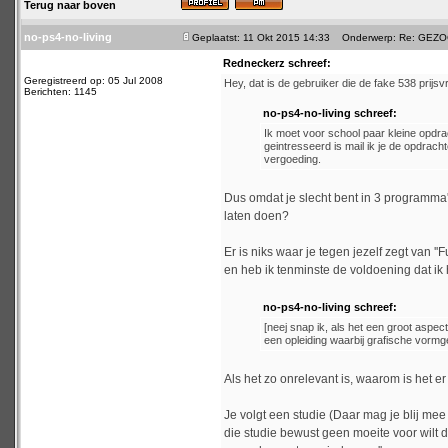
Terug naar boven
no-ps4-no-living
Geplaatst: 11 Okt 2015 14:33
Onderwerp: Re: GEZOCHT
Redneckerz schreef:
Geregistreerd op: 05 Jul 2008
Hey, dat is de gebruiker die de fake 538 prijs
Berichten: 1145
no-ps4-no-living schreef:
Ik moet voor school paar kleine opdra
geintresseerd is mail ik je de opdrach
vergoeding.
Dus omdat je slecht bent in 3 programma's
laten doen?
Er is niks waar je tegen jezelf zegt van ''F
en heb ik tenminste de voldoening dat ik 
no-ps4-no-living schreef:
[neej snap ik, als het een groot aspec
een opleiding waarbij grafische vormg
Als het zo onrelevant is, waarom is het e
Je volgt een studie (Daar mag je blij mee
die studie bewust geen moeite voor wilt d