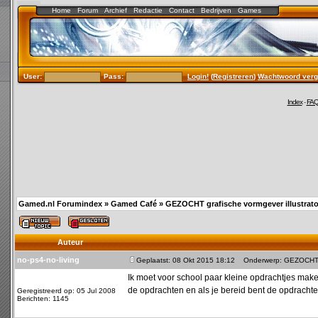
Home
Forum
Archief
Redactie
Contact
Bedrijven
Games
User:
Pass:
Login!
(
Registreren
)
Wachtwoord verg
Index
-
FA
Gamed.nl Forumindex
»
Gamed Café
»
GEZOCHT grafische vormgever illustrat
Auteur
no-ps4-no-living
Geplaatst: 08 Okt 2015 18:12
Onderwerp: GEZOCHT gra
Ik moet voor school paar kleine opdrachtjes maken
de opdrachten en als je bereid bent de opdracht
Geregistreerd op: 05 Jul 2008
Berichten: 1145