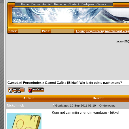
Home
Forum
Archief
Redactie
Contact
Bedrijven
Games
User:
Pass:
Login!
(
Registreren
)
Wachtwoord verg
Index
-
FA
Gamed.nl Forumindex
»
Gamed Café
»
[Bikkel] Wie is de echte nachtmens?
Auteur
Bericht
Nickdhnick
Geplaatst: 19 Sep 2011 01:19
Onderwerp:
Kom net van mijn vriendin vandaag - bikkel