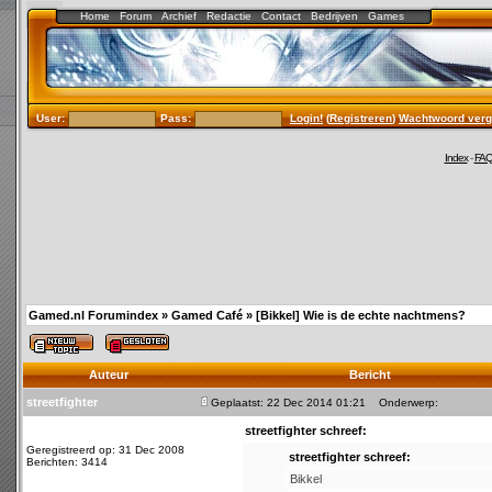
Home
Forum
Archief
Redactie
Contact
Bedrijven
Games
User:
Pass:
Login!
(
Registreren
)
Wachtwoord verg
Index
-
FA
Gamed.nl Forumindex
»
Gamed Café
»
[Bikkel] Wie is de echte nachtmens?
Auteur
Bericht
streetfighter
Geplaatst: 22 Dec 2014 01:21
Onderwerp:
streetfighter schreef:
Geregistreerd op: 31 Dec 2008
streetfighter schreef:
Berichten: 3414
Bikkel