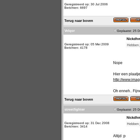
Geregistreerd op: 30 Jul 2006
Berichten: 6697
Terug naar boven
Velqor
Geplaatst: 25 
Nickdhn
Geregistreerd op: 05 Mei 2009
Hebben ju
Berichten: 4178
Nope
Hier een plaatj
http://www.ima
Oh enneh.. Fijne
Terug naar boven
streetfighter
Geplaatst: 25 
Nickdhn
Geregistreerd op: 31 Dec 2008
Hebben ju
Berichten: 3414
Altijd :p