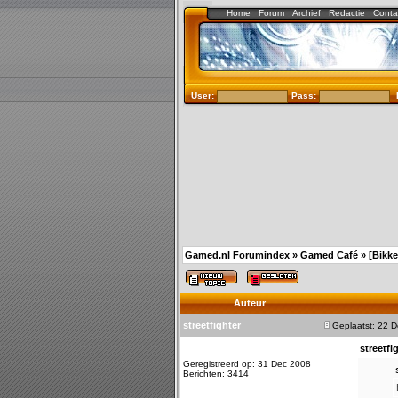
Home
Forum
Archief
Redactie
Conta
User:
Pass:
Gamed.nl Forumindex
»
Gamed Café
»
[Bikke
Auteur
streetfighter
Geplaatst: 22 
streetfi
Geregistreerd op: 31 Dec 2008
Berichten: 3414