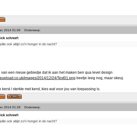
Dec 2014 01:06
Onderwerp:
ick schreef:
llie ook altijd zo'n honger in de nacht?
e van een nieuw gebiedje dat ik aan het maken ben qua level design
geupload.co.uk/images/2014/12/24/Test01.png
beetje leeg nog, maar okeuj.
 kerst / sterkte met kerst, kies wat voor jou van toepassing is.
Dec 2014 01:28
Onderwerp:
ick schreef:
llie ook altijd zo'n honger in de nacht?