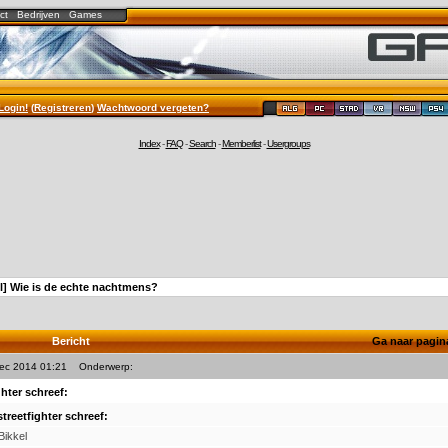
ct
Bedrijven
Games
Login!
(
Registreren
)
Wachtwoord vergeten?
Index
-
FAQ
-
Search
-
Memberlist
-
Usergroups
l] Wie is de echte nachtmens?
Bericht
Ga naar pagi
Dec 2014 01:21
Onderwerp:
ghter schreef:
streetfighter schreef:
Bikkel