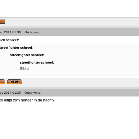
Dec 2014 01:30
Onderwerp:
ick schreef:
streetfighter schreef:
streetfighter schreef:
streetfighter schreef:
Bikkel
Dec 2014 01:35
Onderwerp:
k altijd zo'n honger in de nacht?