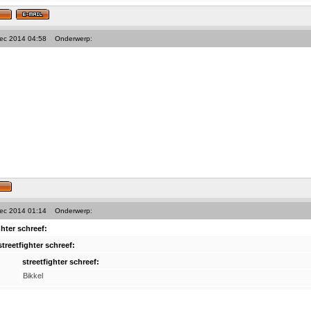
Dec 2014 04:58
Onderwerp:
Dec 2014 01:14
Onderwerp:
ghter schreef:
streetfighter schreef:
streetfighter schreef:
Bikkel