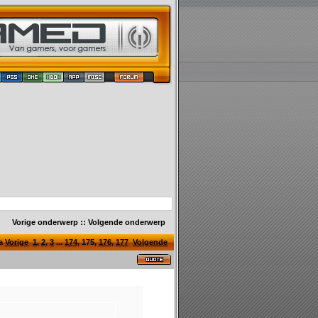
Vorige onderwerp
::
Volgende onderwerp
na
Vorige
1
,
2
,
3
...
174
,
175
,
176
,
177
Volgende