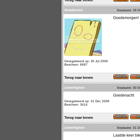
Terug naar boven
Nickdhnick
Geplaatst: 29 
Goedemorgen!
Geregistreerd op: 30 Jul 2006
Berichten: 6697
Terug naar boven
streetfighter
Geplaatst: 30 
Goedenacht
Geregistreerd op: 31 Dec 2008
Berichten: 3414
Terug naar boven
streetfighter
Geplaatst: 31 
Laatste keer bi