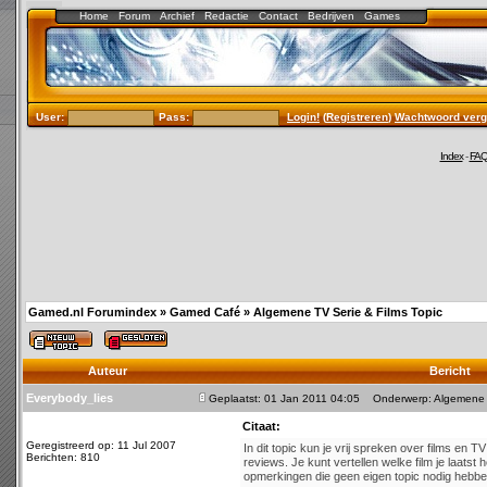
Home
Forum
Archief
Redactie
Contact
Bedrijven
Games
User:
Pass:
Login!
(
Registreren
)
Wachtwoord verg
Index
-
FA
Gamed.nl Forumindex
»
Gamed Café
»
Algemene TV Serie & Films Topic
Auteur
Bericht
Everybody_lies
Geplaatst: 01 Jan 2011 04:05
Onderwerp: Algemene T
Citaat:
Geregistreerd op: 11 Jul 2007
In dit topic kun je vrij spreken over films e
Berichten: 810
reviews. Je kunt vertellen welke film je laatst
opmerkingen die geen eigen topic nodig hebbe