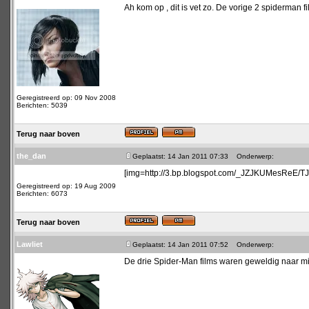
Ah kom op , dit is vet zo. De vorige 2 spiderman fil
Geregistreerd op: 09 Nov 2008
Berichten: 5039
Terug naar boven
the_dan
Geplaatst: 14 Jan 2011 07:33
Onderwerp:
[img=http://3.bp.blogspot.com/_JZJKUMesReE/
Geregistreerd op: 19 Aug 2009
Berichten: 6073
Terug naar boven
Lawliet
Geplaatst: 14 Jan 2011 07:52
Onderwerp:
De drie Spider-Man films waren geweldig naar m