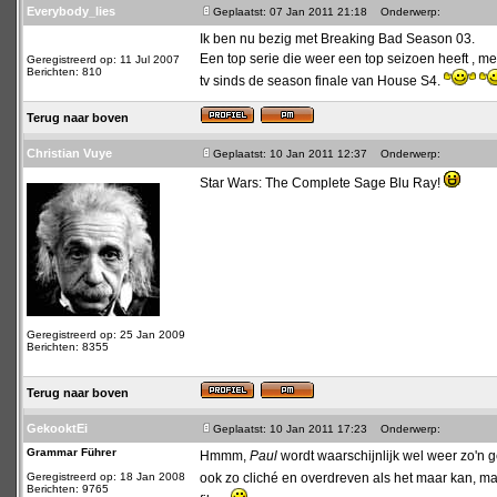
Everybody_lies
Geplaatst: 07 Jan 2011 21:18
Onderwerp:
Ik ben nu bezig met Breaking Bad Season 03.
Een top serie die weer een top seizoen heeft , me
Geregistreerd op: 11 Jul 2007
Berichten: 810
tv sinds de season finale van House S4.
Terug naar boven
Christian Vuye
Geplaatst: 10 Jan 2011 12:37
Onderwerp:
Star Wars: The Complete Sage Blu Ray!
Geregistreerd op: 25 Jan 2009
Berichten: 8355
Terug naar boven
GekooktEi
Geplaatst: 10 Jan 2011 17:23
Onderwerp:
Grammar Führer
Hmmm,
Paul
wordt waarschijnlijk wel weer zo'n ge
Geregistreerd op: 18 Jan 2008
ook zo cliché en overdreven als het maar kan, m
Berichten: 9765