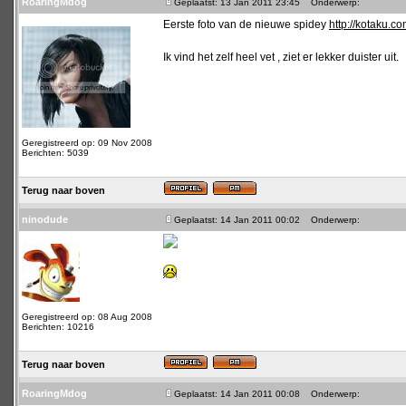
RoaringMdog
Geplaatst: 13 Jan 2011 23:45
Onderwerp:
Eerste foto van de nieuwe spidey
http://kotaku.c
Ik vind het zelf heel vet , ziet er lekker duister uit.
Geregistreerd op: 09 Nov 2008
Berichten: 5039
Terug naar boven
ninodude
Geplaatst: 14 Jan 2011 00:02
Onderwerp:
Geregistreerd op: 08 Aug 2008
Berichten: 10216
Terug naar boven
RoaringMdog
Geplaatst: 14 Jan 2011 00:08
Onderwerp: