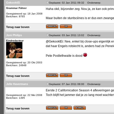
GekooktEi
Geplaatst: 02 Jan 2011 09:32
Onderwerp:
Grammar Führer
Haha oké, bijzonder zeg. Nou ja, ze kan ook prim
Geregistreerd op: 18 Jan 2008
Berichten: 9765
Maar buiten de stuntscènes is er dus een zwang
Terug naar boven
Joni Philips
Geplaatst: 03 Jan 2011 13:02
Onderwerp:
Eindredacteur
@GekooktEi: Nee, enkel bij close-ups eigenlijk en
dat haar Engels rotslecht is, anders had ze Pen
Pete Postlethwaite is dood
Geregistreerd op: 20 Okt 2003
Berichten: 24948
Terug naar boven
Jelle Havermans
Geplaatst: 07 Jan 2011 08:00
Onderwerp:
Eerste 2 Californication Season 4 afleveringen 
Toch blijft het jammer dat je zo lang moet wacht
Geregistreerd op: 22 Mei 2008
Berichten: 1395
Terug naar boven