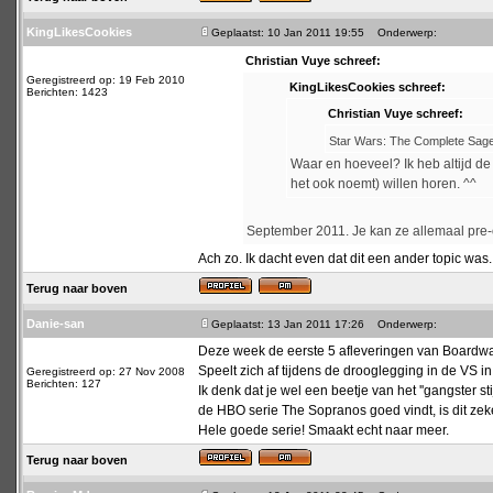
KingLikesCookies
Geplaatst: 10 Jan 2011 19:55
Onderwerp:
Christian Vuye schreef:
Geregistreerd op: 19 Feb 2010
KingLikesCookies schreef:
Berichten: 1423
Christian Vuye schreef:
Star Wars: The Complete Sag
Waar en hoeveel? Ik heb altijd de
het ook noemt) willen horen. ^^
September 2011. Je kan ze allemaal pre
Ach zo. Ik dacht even dat dit een ander topic was
Terug naar boven
Danie-san
Geplaatst: 13 Jan 2011 17:26
Onderwerp:
Deze week de eerste 5 afleveringen van Boardwa
Speelt zich af tijdens de drooglegging in de VS i
Geregistreerd op: 27 Nov 2008
Berichten: 127
Ik denk dat je wel een beetje van het ''gangster s
de HBO serie The Sopranos goed vindt, is dit zek
Hele goede serie! Smaakt echt naar meer.
Terug naar boven