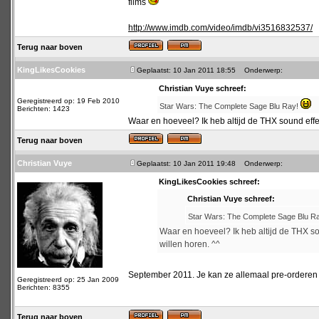
films
http://www.imdb.com/video/imdb/vi3516832537/
Terug naar boven
KingLikesCookies
Geplaatst: 10 Jan 2011 18:55
Onderwerp:
Christian Vuye schreef:
Geregistreerd op: 19 Feb 2010
Star Wars: The Complete Sage Blu Ray!
Berichten: 1423
Waar en hoeveel? Ik heb altijd de THX sound effec
Terug naar boven
Christian Vuye
Geplaatst: 10 Jan 2011 19:48
Onderwerp:
KingLikesCookies schreef:
Christian Vuye schreef:
Star Wars: The Complete Sage Blu R
Waar en hoeveel? Ik heb altijd de THX so
willen horen. ^^
September 2011. Je kan ze allemaal pre-ordere
Geregistreerd op: 25 Jan 2009
Berichten: 8355
Terug naar boven