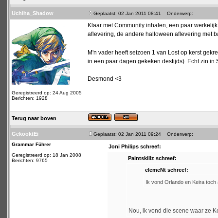
Uchiha_Shadow
Geplaatst: 02 Jan 2011 08:41
Onderwerp:
Klaar met
Community
inhalen, een paar werkelijk
aflevering, de andere halloween aflevering met 
M'n vader heeft seizoen 1 van Lost op kerst gek
in een paar dagen gekeken destijds). Echt zin in
Desmond <3
Geregistreerd op: 24 Aug 2005
Berichten: 1928
Terug naar boven
GekooktEi
Geplaatst: 02 Jan 2011 09:24
Onderwerp:
Grammar Führer
Joni Philips schreef:
Geregistreerd op: 18 Jan 2008
Paintskillz schreef:
Berichten: 9765
elemeNt schreef:
Ik vond Orlando en Keira toch al
Nou, ik vond die scene waar ze Ke