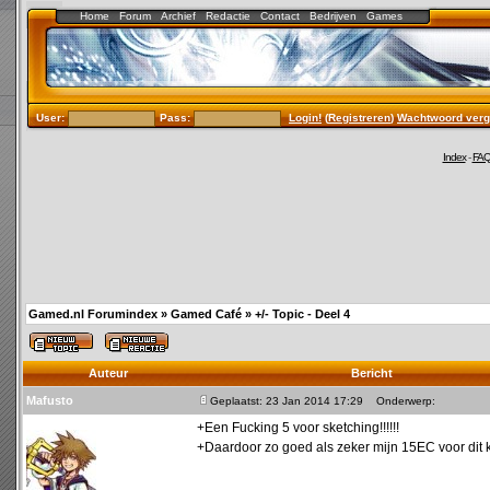
Home
Forum
Archief
Redactie
Contact
Bedrijven
Games
User:
Pass:
Login!
(
Registreren
)
Wachtwoord verg
Index
-
FA
Gamed.nl Forumindex
»
Gamed Café
»
+/- Topic - Deel 4
Auteur
Bericht
Mafusto
Geplaatst: 23 Jan 2014 17:29
Onderwerp:
+Een Fucking 5 voor sketching!!!!!!
+Daardoor zo goed als zeker mijn 15EC voor dit k