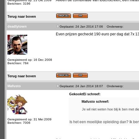
Alleen de combinatie van touchscreen, een meter
Geregistreerd op: 23 Okt 2009
Berichten: 3196
Terug naar boven
deadlytown
Geplaatst: 24 Jan 2014 17:06
Onderwerp:
Even prijzen gecheckt 190 euro per dag dat 7x 1330
Geregistreerd op: 16 Dec 2008
Berichten: 784
Terug naar boven
Mafusto
Geplaatst: 24 Jan 2014 18:07
Onderwerp:
GekooktEi schreef:
Mafusto schreef:
Je wil niet weten hoe blij ik ben met di
Geregistreerd op: 31 Mei 2009
Is het een moeilijke opleiding dan? Ik be
Berichten: 7006