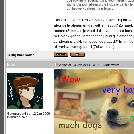
zelf ook dom. Tuurlijk kan je even terug krab
dan is dat toch al een grote indicatie dat je n
zin het werkt alleen maar tegen.
Tussen die vriend en zijn vriendin komt bij mij v
abortus te plegen en dat valt je niet op? Zo naief.
nemen (Zeker als je weet dat je vriend daar toch a
het is ook geheel terecht dat hij pissig is omdat 
condoom is blijkbaar teveel gevraagd?'' Enfin, he
allebei wat van geleerd (Zal wel niet.)
Terug naar boven
Nelus
Geplaatst: 24 Jan 2014 14:33
Onderwerp:
Geregistreerd op: 12 Jan 2006
Berichten: 5252