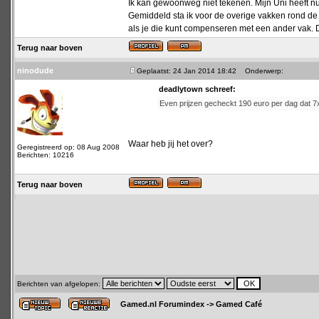
Ik kan gewoonweg niet tekenen. Mijn Uni heeft nu
Gemiddeld sta ik voor de overige vakken rond de 
als je die kunt compenseren met een ander vak. D
Terug naar boven
ninodude
Geplaatst: 24 Jan 2014 18:42
Onderwerp:
deadlytown schreef:
Even prijzen gecheckt 190 euro per dag dat 7x 1
Waar heb jij het over?
Geregistreerd op: 08 Aug 2008
Berichten: 10216
Terug naar boven
Berichten van afgelopen:
Gamed.nl Forumindex
->
Gamed Café