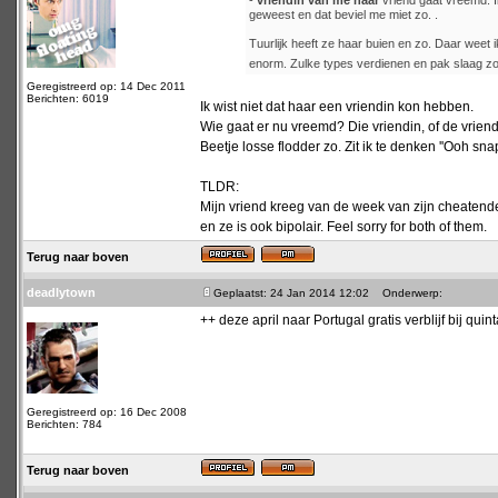
-
vriendin van me haar
vriend gaat vreemd. Ik
geweest en dat beviel me miet zo. .
Tuurlijk heeft ze haar buien en zo. Daar weet 
enorm. Zulke types verdienen en pak slaag zo
Geregistreerd op: 14 Dec 2011
Berichten: 6019
Ik wist niet dat haar een vriendin kon hebben.
Wie gaat er nu vreemd? Die vriendin, of de vriend
Beetje losse flodder zo. Zit ik te denken ''Ooh snap'
TLDR:
Mijn vriend kreeg van de week van zijn cheatende
en ze is ook bipolair. Feel sorry for both of them.
Terug naar boven
deadlytown
Geplaatst: 24 Jan 2014 12:02
Onderwerp:
++ deze april naar Portugal gratis verblijf bij quin
Geregistreerd op: 16 Dec 2008
Berichten: 784
Terug naar boven