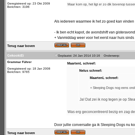
Geregistreerd op: 23 Okt 2009
Maar kom op, het ligt er zo dik bovenop tussen 
Berichten: 3196
Als iedereen waarmee ik het zo goed kan vinden mi
- Ik ben echt kapot, de avondshift van gisteravon
+ Vanmiddag weer voor het eerst naar huis sinds d
Terug naar boven
GekooktEi
Geplaatst: 24 Jan 2014 10:16
Onderwerp:
Grammar Führer
MaartenL schreef:
Geregistreerd op: 18 Jan 2008
Nelus schreef:
Berichten: 9765
MaartenL schreef:
+ Sleeping Dogs nog eens onde
Ja! Dat zei ik nog tegen je op St
Was erg geconcentreerd bezig en zag de c
Door jullie conversatie ga ik Sleeping Dogs nu k
Terug naar boven