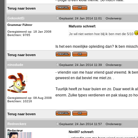
- Doge is een klote meme. So much hate.
Terug naar boven
GekooktEi
Geplaatst: 24 Jan 2014 11:01
Onderwerp:
Grammar Führer
Mafusto schreef:
Geregistreerd op: 18 Jan 2008
Je wil niet weten hoe blij ik ben met die 5/10
Berichten: 9765
Is het een moeilijke opleiding dan? Ik ben missch
Terug naar boven
ninodude
Geplaatst: 24 Jan 2014 11:39
Onderwerp:
- vriendin van me haar vriend gaat vreemd. Ik bemo
geweest en dat beviel me miet zo. .
Tuurlijk heeft ze haar buien en zo. Daar weet ik 
enorm. Zulke types verdienen en pak slaag zo ho
Geregistreerd op: 08 Aug 2008
Berichten: 10216
Terug naar boven
Redneckerz
Geplaatst: 24 Jan 2014 11:57
Onderwerp:
Redacteur
Nin007 schreef: