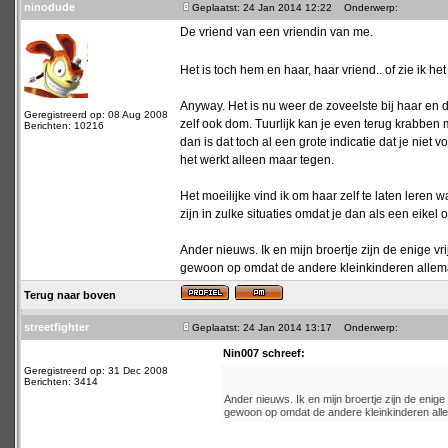
ninodude
Geplaatst: 24 Jan 2014 12:22
Onderwerp:
De vriend van een vriendin van me.
Het is toch hem en haar, haar vriend.. of zie ik h
Anyway. Het is nu weer de zoveelste bij haar en d
Geregistreerd op: 08 Aug 2008
zelf ook dom. Tuurlijk kan je even terug krabben
Berichten: 10216
dan is dat toch al een grote indicatie dat je niet
het werkt alleen maar tegen.
Het moeilijke vind ik om haar zelf te laten leren 
zijn in zulke situaties omdat je dan als een eikel 
Ander nieuws. Ik en mijn broertje zijn de enige vr
gewoon op omdat de andere kleinkinderen allema
Terug naar boven
streetfighter
Geplaatst: 24 Jan 2014 13:17
Onderwerp:
Nin007 schreef:
Geregistreerd op: 31 Dec 2008
Berichten: 3414
Ander nieuws. Ik en mijn broertje zijn de enige 
gewoon op omdat de andere kleinkinderen alle