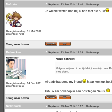
Mafusto
Geplaatst: 23 Jan 2014 17:40
Onderwerp:
Je wil niet weten hoe blij ik ben met die 5/10
Geregistreerd op: 31 Mei 2009
Berichten: 7006
Terug naar boven
Redneckerz
Geplaatst: 23 Jan 2014 18:03
Onderwerp:
Redacteur
Nelus schreef:
Volgens mij wordt het tijd dat jij een trip naar
mee doen.
Already happend my friend
Maar kom op, het li
Geregistreerd op: 14 Dec 2011
Berichten: 6019
Hihi, ik zei bovenop in een post tegen Nelus.
Terug naar boven
Nickdhnick
Geplaatst: 23 Jan 2014 18:12
Onderwerp: