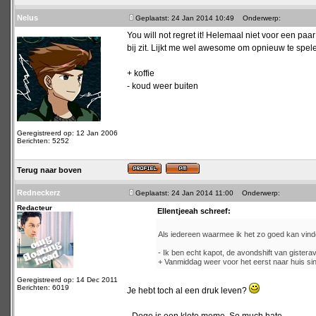
Nelus
Geplaatst: 24 Jan 2014 10:49
Onderwerp:
You will not regret it! Helemaal niet voor een pa
bij zit. Lijkt me wel awesome om opnieuw te spel
+ koffie
- koud weer buiten
Geregistreerd op: 12 Jan 2006
Berichten: 5252
Terug naar boven
Redneckerz
Geplaatst: 24 Jan 2014 11:00
Onderwerp:
Redacteur
Ellentjeeah schreef:
Als iedereen waarmee ik het zo goed kan vinden
- Ik ben echt kapot, de avondshift van gister
+ Vanmiddag weer voor het eerst naar huis sin
Geregistreerd op: 14 Dec 2011
Berichten: 6019
Je hebt toch al een druk leven?