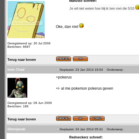
Mafusto schreef:
Je wil niet weten hoe blij ik ben met die 5/10
Oke, dan niet
Geregistreerd op: 30 Jul 2006
Berichten: 6697
Terug naar boven
Indo Chad
Geplaatst: 23 Jan 2014 19:04
Onderwerp:
+pokerus
+/- al me pokemon pokerus geven
Geregistreerd op: 09 Jun 2009
Berichten: 186
Terug naar boven
Ellentjeeah
Geplaatst: 24 Jan 2014 05:41
Onderwerp:
Redneckerz schreef: