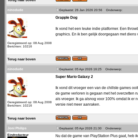
Terug naar boven
ninodude
Geplaatst: 26 Jan 2026 20:56
Onderwerp:
Grapple Dog
Ik vond het een leuke indie platformer. Een t
graphics. En ik ben gelijk doorgegaan met diens 
Geregistreerd op: 08 Aug 2008
Berichten: 10216
Terug naar boven
ninodude
Geplaatst: 05 Apr 2026 16:25
Onderwerp:
Super Mario Galaxy 2
Ik vond dit vroeger een van de chillste games ooi
de game verloren is gegaan met het overzetten naa
als vroeger. Ik ga alsnog voor 100% omdat ik er
Geregistreerd op: 08 Aug 2008
versie niet meer aanraken.
Berichten: 10216
Terug naar boven
Joni Philips
Geplaatst: 05 Apr 2026 21:30
Onderwerp:
Eindredacteur
Nu dat de game van PlayStation Plus gaat, heb ik