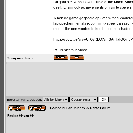
Dit gaat niet zozeer over Curse of the Moon. A
geeft. Er zijn ook achievements om vrij te spele
Ik heb de game gespeeld op Steam met Shaderglas
laptopscherm en als ik op mijn tv speel dan zeg 
meer. Hier een voorbeeld hoe het er met shaders u
https://youtu.be/yrywUrGvRLQ?si=SAmlalGQfnuV
P.S. is niet mijn video.
Terug naar boven
Berichten van afgelopen:
Gamed.nl Forumindex
->
Game Forum
Pagina
69
van
69