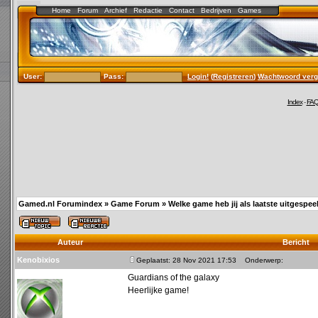
Home
Forum
Archief
Redactie
Contact
Bedrijven
Games
User:
Pass:
Login!
(
Registreren
)
Wachtwoord verg
Index
-
FA
Gamed.nl Forumindex
»
Game Forum
»
Welke game heb jij als laatste uitgespee
Auteur
Bericht
Kenobixios
Geplaatst: 28 Nov 2021 17:53
Onderwerp:
Guardians of the galaxy
Heerlijke game!