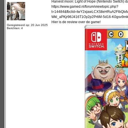
Harvest moon: Light of Hope (Nintendo Switch) da
https://www.gamed.nl/forum/viewtopic.php?
t=14484&fbclid=IwY2xjawLCXStleHRuA2Flb
Wkl_aPKjr96J416T1Oy2p2PrtiM-5d16-K0gsv9
Hier is de review over de game!
Geregistreerd op: 20 Jun 2025
Berichten: 4