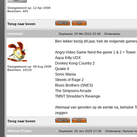
Geregistreerd op: 12 Apr 2008
Berichten: 405
Terug naar boven
ninodude
Geplaatst: 20 Mrt 2024 22:46
Onderwerp:
Ben lekker bezig dit jaar, heb de volgende games
Angry Video Game Nerd the game 1 & 2 + Tower 
Aqua Kitty UDX
Donkey Kong Country 2
Geregistreerd op: 08 Aug 2008
Quake 4
Berichten: 10216
Sonic Mania
Streets of Rage 2
Blues Brothers (SNES)
The Simpsons Arcade
TMNT Shredder's Revenge
Allemaal van genoten op de eerste na, behalve To
zeggen.
Terug naar boven
Mehmet Özkan
Geplaatst: 20 Jun 2025 17:30
Onderwerp: Harvest mo