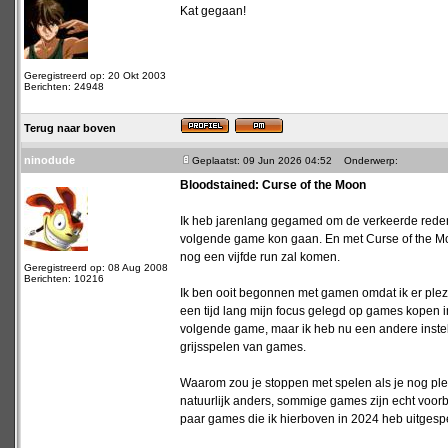
Kat gegaan!
Geregistreerd op: 20 Okt 2003
Berichten: 24948
Terug naar boven
ninodude
Geplaatst: 09 Jun 2026 04:52
Onderwerp:
Bloodstained: Curse of the Moon
Ik heb jarenlang gegamed om de verkeerde redene
volgende game kon gaan. En met Curse of the Moon
nog een vijfde run zal komen.
Geregistreerd op: 08 Aug 2008
Berichten: 10216
Ik ben ooit begonnen met gamen omdat ik er plezi
een tijd lang mijn focus gelegd op games kopen i
volgende game, maar ik heb nu een andere instell
grijsspelen van games.
Waarom zou je stoppen met spelen als je nog plez
natuurlijk anders, sommige games zijn echt voo
paar games die ik hierboven in 2024 heb uitgespee