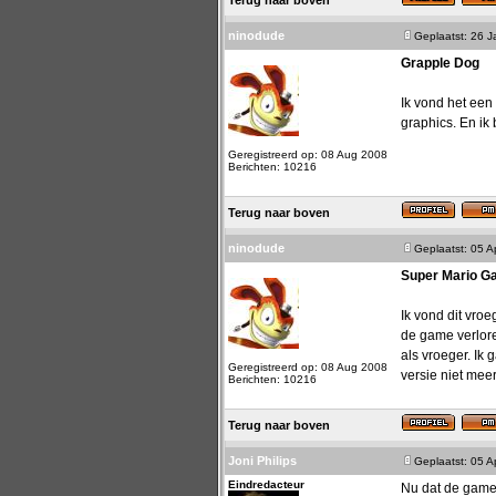
Terug naar boven
ninodude
Geplaatst: 26 
Grapple Dog
Ik vond het ee
graphics. En ik
Geregistreerd op: 08 Aug 2008
Berichten: 10216
Terug naar boven
ninodude
Geplaatst: 05 A
Super Mario Ga
Ik vond dit vro
de game verlore
als vroeger. Ik
Geregistreerd op: 08 Aug 2008
versie niet mee
Berichten: 10216
Terug naar boven
Joni Philips
Geplaatst: 05 A
Eindredacteur
Nu dat de game 