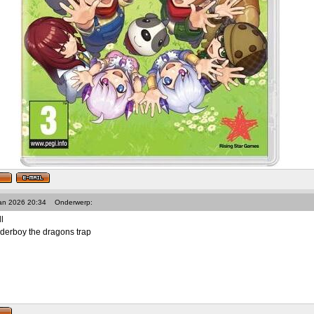
Jan 2026 20:34
Onderwerp:
l
derboy the dragons trap