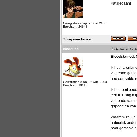
Kat gegaan!
Geregistreerd op: 20 Okt 2003
Berichten: 24948
Terug naar boven
ninodude
Geplaatst: 09 
Bloodstained: 
Ik heb jarenlan
volgende game k
nog een vijfde 
Geregistreerd op: 08 Aug 2008
Berichten: 10216
Ik ben ooit beg
een tijd lang m
volgende game, 
grijsspelen van
Waarom zou je s
natuurlijk and
paar games die 