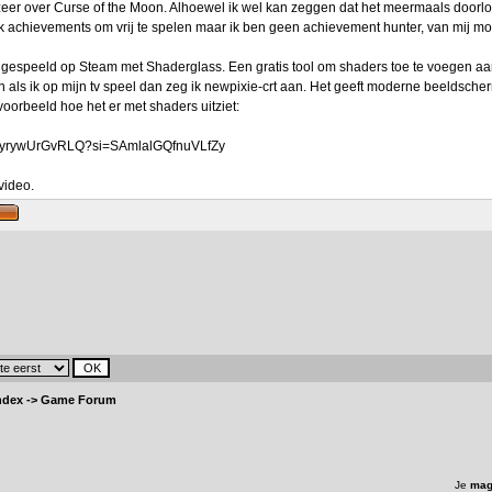
ozeer over Curse of the Moon. Alhoewel ik wel kan zeggen dat het meermaals doo
ook achievements om vrij te spelen maar ik ben geen achievement hunter, van mij m
gespeeld op Steam met Shaderglass. Een gratis tool om shaders toe te voegen aan
 als ik op mijn tv speel dan zeg ik newpixie-crt aan. Het geeft moderne beeldsche
voorbeeld hoe het er met shaders uitziet:
be/yrywUrGvRLQ?si=SAmlalGQfnuVLfZy
 video.
ndex
->
Game Forum
Je
mag