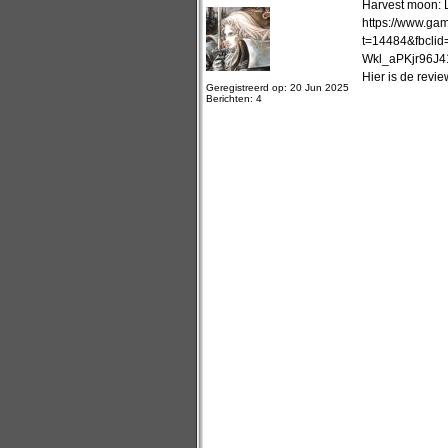
Harvest moon: L
https://www.gam
t=14484&fbcl
Wkl_aPKjr96J
Hier is de revi
Geregistreerd op: 20 Jun 2025
Berichten: 4