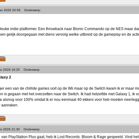
Jan 2026 20:56
Onderwerp:
n leuke indie platformer. Een throwback naar Bionic Commando op de NES maar
 ben gelijk doorgegaan met diens vervolg welke uitbreid op de gameplay en de acti
pr 2026 16:25
Onderwerp:
laxy 2
eger een van de chillste games ooit op de Wii maar op de Switch kwam ik er maar moe
n is gegaan met het overzetten naar de Switch. Ik had hetzelfde met Galaxy 1, ik v
 ga alsnog voor 100% omdat ik er nou eenmaal 40 ekkers voor heb moeten neerlegge
r aanraken.
pr 2026 21:30
Onderwerp:
van PlayStation Plus gaat, heb ik Lost Records: Bloom & Rage gespeeld. Vind het ei