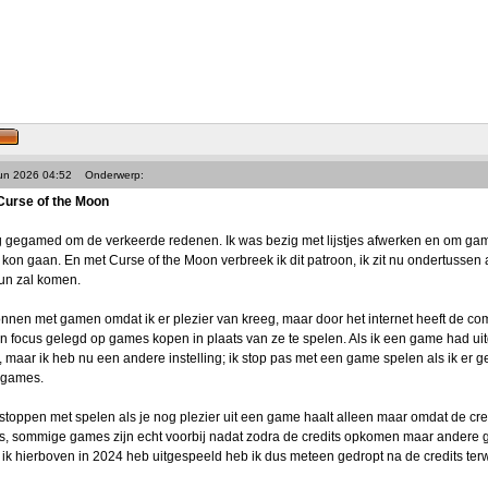
Jun 2026 04:52
Onderwerp:
Curse of the Moon
g gegamed om de verkeerde redenen. Ik was bezig met lijstjes afwerken en om game
on gaan. En met Curse of the Moon verbreek ik dit patroon, ik zit nu ondertussen a
run zal komen.
onnen met gamen omdat ik er plezier van kreeg, maar door het internet heeft de co
ijn focus gelegd op games kopen in plaats van ze te spelen. Als ik een game had u
maar ik heb nu een andere instelling; ik stop pas met een game spelen als ik er ge
 games.
toppen met spelen als je nog plezier uit een game haalt alleen maar omdat de cred
ers, sommige games zijn echt voorbij nadat zodra de credits opkomen maar ander
ik hierboven in 2024 heb uitgespeeld heb ik dus meteen gedropt na de credits terwij