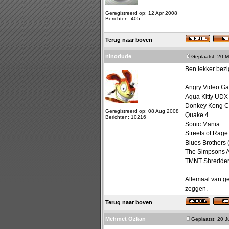
Geregistreerd op: 12 Apr 2008
Berichten: 405
Terug naar boven
ninodude
Geplaatst: 20 M
Ben lekker bezi
Angry Video Ga
Aqua Kitty UDX
Donkey Kong C
Geregistreerd op: 08 Aug 2008
Quake 4
Berichten: 10216
Sonic Mania
Streets of Rage
Blues Brothers
The Simpsons 
TMNT Shredder
Allemaal van ge
zeggen.
Terug naar boven
Mehmet Özkan
Geplaatst: 20 