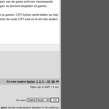
rlopen van de game echt een meerwaarde
ogen ze dat best weglaten uit games.
 je games. CRT-hyllian werkt lekker op mijn
rmen de oude CRT look en ik wil niks anders
Ga naar pagina
Vorige
1
,
2
,
3
...
67
,
68
,
69
Tijden zijn in GMT + 2 uur
Ga naar:
 geen
nieuwe onderwerpen plaatsen in dit subforum