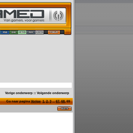
Vorige onderwerp
::
Volgende onderwerp
Ga naar pagina
Vorige
1
,
2
,
3
...
67
,
68
,
69