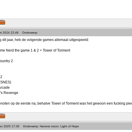
rt 2024 22:46
Onderwerp:
g dit jaar, heb de volgende games allemaal uitgespeeld:
me Nerd the game 1 & 2 + Tower of Torment
ountry 2
 2
 (SNES)
Arcade
's Revenge
noten op de eerste na, behalve Tower of Torment was het gewoon een fucking piece
Jun 2025 17:30
Onderwerp: Harvest moon: Light of Hope