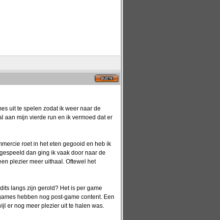
s uit te spelen zodat ik weer naar de
l aan mijn vierde run en ik vermoed dat er
mmercie roet in het eten gegooid en heb ik
itgespeeld dan ging ik vaak door naar de
en plezier meer uithaal. Oftewel het
its langs zijn gerold? Het is per game
e games hebben nog post-game content. Een
l er nog meer plezier uit te halen was.