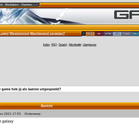
ct
Bedrijven
Games
Login!
(
Registreren
)
Wachtwoord vergeten?
Index
-
FAQ
-
Search
-
Memberlist
-
Usergroups
 game heb jij als laatste uitgespeeld?
Bericht
Nov 2021 17:53
Onderwerp:
e galaxy