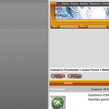
Home
Forum
Archief
Redactie
Conta
User:
Pass:
Gamed.nl Forumindex
»
Game Forum
»
Welke
Auteur
Kenobixios
Geplaatst: 28 
Guardians of th
Heerlijke game!