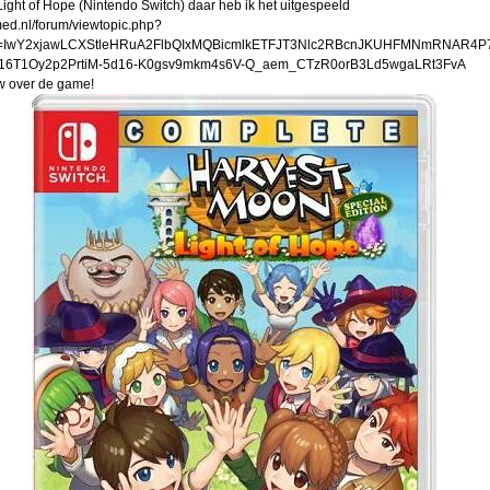
ight of Hope (Nintendo Switch) daar heb ik het uitgespeeld
ed.nl/forum/viewtopic.php?
id=IwY2xjawLCXStleHRuA2FlbQIxMQBicmlkETFJT3Nlc2RBcnJKUHFMNmRNAR4P
416T1Oy2p2PrtiM-5d16-K0gsv9mkm4s6V-Q_aem_CTzR0orB3Ld5wgaLRt3FvA
ew over de game!