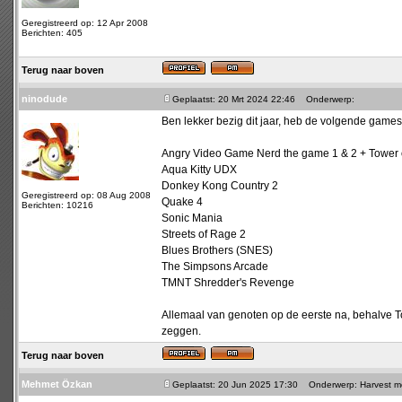
Geregistreerd op: 12 Apr 2008
Berichten: 405
Terug naar boven
ninodude
Geplaatst: 20 Mrt 2024 22:46
Onderwerp:
Ben lekker bezig dit jaar, heb de volgende games
Angry Video Game Nerd the game 1 & 2 + Tower 
Aqua Kitty UDX
Donkey Kong Country 2
Geregistreerd op: 08 Aug 2008
Quake 4
Berichten: 10216
Sonic Mania
Streets of Rage 2
Blues Brothers (SNES)
The Simpsons Arcade
TMNT Shredder's Revenge
Allemaal van genoten op de eerste na, behalve To
zeggen.
Terug naar boven
Mehmet Özkan
Geplaatst: 20 Jun 2025 17:30
Onderwerp: Harvest mo