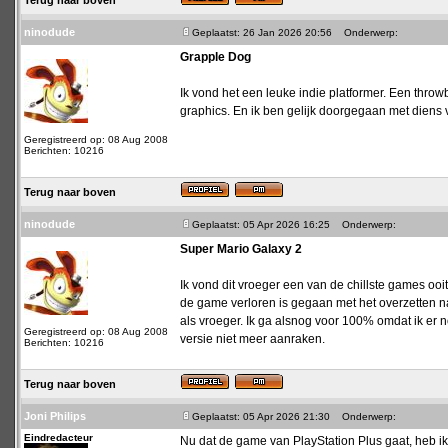
Terug naar boven
ninodude
Geplaatst: 26 Jan 2026 20:56
Onderwerp:
Grapple Dog
Ik vond het een leuke indie platformer. Een t
graphics. En ik ben gelijk doorgegaan met diens 
Geregistreerd op: 08 Aug 2008
Berichten: 10216
Terug naar boven
ninodude
Geplaatst: 05 Apr 2026 16:25
Onderwerp:
Super Mario Galaxy 2
Ik vond dit vroeger een van de chillste games ooi
de game verloren is gegaan met het overzetten naa
als vroeger. Ik ga alsnog voor 100% omdat ik er
Geregistreerd op: 08 Aug 2008
versie niet meer aanraken.
Berichten: 10216
Terug naar boven
Joni Philips
Geplaatst: 05 Apr 2026 21:30
Onderwerp:
Eindredacteur
Nu dat de game van PlayStation Plus gaat, heb ik