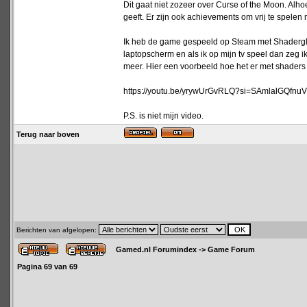
Dit gaat niet zozeer over Curse of the Moon. A
geeft. Er zijn ook achievements om vrij te spele
Ik heb de game gespeeld op Steam met Shaderglas
laptopscherm en als ik op mijn tv speel dan zeg 
meer. Hier een voorbeeld hoe het er met shaders u
https://youtu.be/yrywUrGvRLQ?si=SAmlalGQfnuV
P.S. is niet mijn video.
Terug naar boven
Berichten van afgelopen:
Gamed.nl Forumindex
->
Game Forum
Pagina
69
van
69