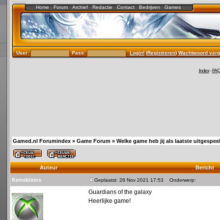
Home
Forum
Archief
Redactie
Contact
Bedrijven
Games
User:
Pass:
Login!
(
Registreren
)
Wachtwoord verg
Index
-
FA
Gamed.nl Forumindex
»
Game Forum
»
Welke game heb jij als laatste uitgespee
Auteur
Bericht
Kenobixios
Geplaatst: 28 Nov 2021 17:53
Onderwerp:
Guardians of the galaxy
Heerlijke game!