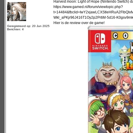
Harvest moon: Light of Hope (Nintendo Switch) da
https://www.gamed.nl/forum/viewtopic.php?
t=14484&fbclid=IwY2xjawLCXStleHRuA2Flb
Wkl_aPKjr96J416T1Oy2p2PrtiM-5d16-K0gsv9
Hier is de review over de game!
Geregistreerd op: 20 Jun 2025
Berichten: 4