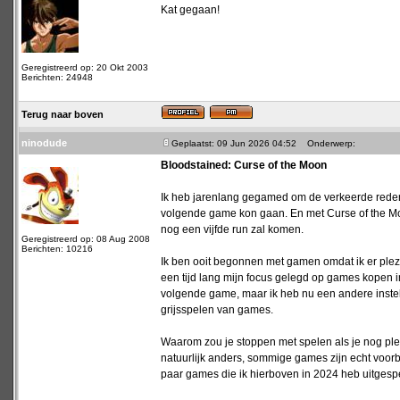
Kat gegaan!
Geregistreerd op: 20 Okt 2003
Berichten: 24948
Terug naar boven
ninodude
Geplaatst: 09 Jun 2026 04:52
Onderwerp:
Bloodstained: Curse of the Moon
Ik heb jarenlang gegamed om de verkeerde redene
volgende game kon gaan. En met Curse of the Moon
nog een vijfde run zal komen.
Geregistreerd op: 08 Aug 2008
Berichten: 10216
Ik ben ooit begonnen met gamen omdat ik er plezi
een tijd lang mijn focus gelegd op games kopen i
volgende game, maar ik heb nu een andere instell
grijsspelen van games.
Waarom zou je stoppen met spelen als je nog plez
natuurlijk anders, sommige games zijn echt voo
paar games die ik hierboven in 2024 heb uitgespee