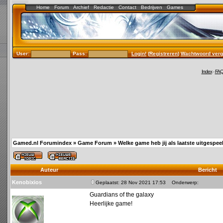
Home
Forum
Archief
Redactie
Contact
Bedrijven
Games
User:
Pass:
Login!
(
Registreren
)
Wachtwoord verg
Index
-
FA
Gamed.nl Forumindex
»
Game Forum
»
Welke game heb jij als laatste uitgespee
Auteur
Bericht
Kenobixios
Geplaatst: 28 Nov 2021 17:53
Onderwerp:
Guardians of the galaxy
Heerlijke game!