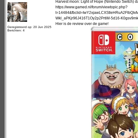
Harvest moon: Light of Hope (Nintendo Switch) da
https://www.gamed.nl/forum/viewtopic.php?
t=14484&fbclid=IwY2xjawLCXStleHRuA2Flb
Wkl_aPKjr96J416T1Oy2p2PrtiM-5d16-K0gsv9
Hier is de review over de game!
Geregistreerd op: 20 Jun 2025
Berichten: 4