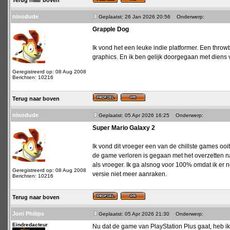
Terug naar boven
ninodude
Geplaatst: 26 Jan 2026 20:56
Onderwerp:
Grapple Dog
Ik vond het een leuke indie platformer. Een t
graphics. En ik ben gelijk doorgegaan met diens 
Geregistreerd op: 08 Aug 2008
Berichten: 10216
Terug naar boven
ninodude
Geplaatst: 05 Apr 2026 16:25
Onderwerp:
Super Mario Galaxy 2
Ik vond dit vroeger een van de chillste games ooi
de game verloren is gegaan met het overzetten naa
als vroeger. Ik ga alsnog voor 100% omdat ik er
Geregistreerd op: 08 Aug 2008
versie niet meer aanraken.
Berichten: 10216
Terug naar boven
Joni Philips
Geplaatst: 05 Apr 2026 21:30
Onderwerp:
Eindredacteur
Nu dat de game van PlayStation Plus gaat, heb ik