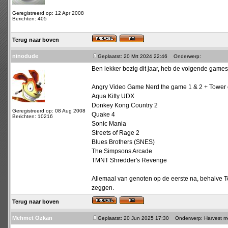
Geregistreerd op: 12 Apr 2008
Berichten: 405
Terug naar boven
ninodude
Geplaatst: 20 Mrt 2024 22:46
Onderwerp:
Ben lekker bezig dit jaar, heb de volgende games
Angry Video Game Nerd the game 1 & 2 + Tower 
Aqua Kitty UDX
Donkey Kong Country 2
Geregistreerd op: 08 Aug 2008
Quake 4
Berichten: 10216
Sonic Mania
Streets of Rage 2
Blues Brothers (SNES)
The Simpsons Arcade
TMNT Shredder's Revenge
Allemaal van genoten op de eerste na, behalve To
zeggen.
Terug naar boven
Mehmet Özkan
Geplaatst: 20 Jun 2025 17:30
Onderwerp: Harvest mo