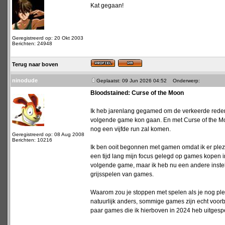
Kat gegaan!
Geregistreerd op: 20 Okt 2003
Berichten: 24948
Terug naar boven
ninodude
Geplaatst: 09 Jun 2026 04:52
Onderwerp:
Bloodstained: Curse of the Moon
Ik heb jarenlang gegamed om de verkeerde redene
volgende game kon gaan. En met Curse of the Moon
nog een vijfde run zal komen.
Geregistreerd op: 08 Aug 2008
Berichten: 10216
Ik ben ooit begonnen met gamen omdat ik er plezi
een tijd lang mijn focus gelegd op games kopen i
volgende game, maar ik heb nu een andere instell
grijsspelen van games.
Waarom zou je stoppen met spelen als je nog plez
natuurlijk anders, sommige games zijn echt voo
paar games die ik hierboven in 2024 heb uitgespee