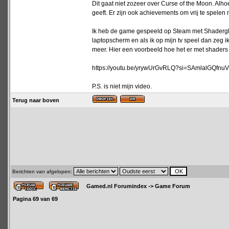
Dit gaat niet zozeer over Curse of the Moon. A
geeft. Er zijn ook achievements om vrij te spele
Ik heb de game gespeeld op Steam met Shaderglas
laptopscherm en als ik op mijn tv speel dan zeg 
meer. Hier een voorbeeld hoe het er met shaders u
https://youtu.be/yrywUrGvRLQ?si=SAmlalGQfnuV
P.S. is niet mijn video.
Terug naar boven
Berichten van afgelopen:
Gamed.nl Forumindex
->
Game Forum
Pagina
69
van
69