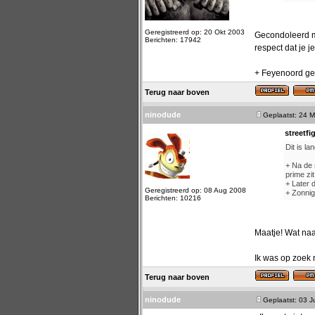
Geregistreerd op: 20 Okt 2003
Gecondoleerd ma
Berichten: 17942
respect dat je j
+ Feyenoord gel
Terug naar boven
ninodude
Geplaatst: 24 M
streetfi
Dit is la
+ Na de 
prime zit
+ Later 
Geregistreerd op: 08 Aug 2008
+ Zonnig
Berichten: 10216
Maatje! Wat na
Ik was op zoek 
Terug naar boven
ninodude
Geplaatst: 03 