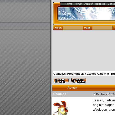
Home
Forum
Archief
Redactie
Conta
User:
Pass:
Gamed.nl Forumindex
»
Gamed Café
»
+/- To
Auteur
ninodude
Geplaatst: 13 
Ja man, niets a
nog niet slagen.
afgelopen jare