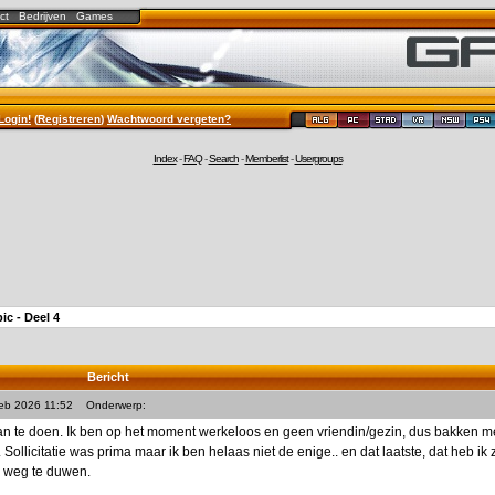
ct
Bedrijven
Games
Login!
(
Registreren
)
Wachtwoord vergeten?
Index
-
FAQ
-
Search
-
Memberlist
-
Usergroups
pic - Deel 4
Bericht
Feb 2026 11:52
Onderwerp:
an te doen. Ik ben op het moment werkeloos en geen vriendin/gezin, dus bakken me
 Sollicitatie was prima maar ik ben helaas niet de enige.. en dat laatste, dat heb 
n weg te duwen.