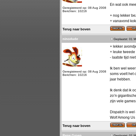
En wat ook mees
Geregistreerd op: 08 Aug 2008
Berichten: 10216
+ nog lekker be
+ vanavond kok
Terug naar boven
ninodude
Geplaatst: 01 M
+ lekker avondj
+ leuke tweede 
- laatste tijd n
Ik ben wel weer
Geregistreerd op: 08 Aug 2008
soms voelt het o
Berichten: 10216
jaar hebben.
Ik denk dat ik 
zo’n gigantisch
zijn vele games 
Dispatch is wel
Wolf Among Us 
Terug naar boven
Rene Groen
Geplaatst: 01 M