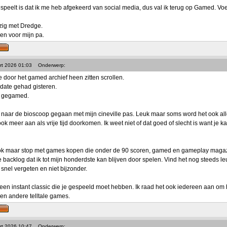
peelt is dat ik me heb afgekeerd van social media, dus val ik terug op Gamed. Voelt
zig met Dredge.
en voor mijn pa.
rt 2026 01:03
Onderwerp:
e door het gamed archief heen zitten scrollen.
date gehad gisteren.
iet gegamed.
 naar de bioscoop gegaan met mijn cineville pas. Leuk maar soms word het ook all
ok meer aan als vrije tijd doorkomen. Ik weet niet of dat goed of slecht is want je 
ook maar stop met games kopen die onder de 90 scoren, gamed en gameplay magazine
e backlog dat ik tot mijn honderdste kan blijven door spelen. Vind het nog steeds l
snel vergeten en niet bijzonder.
 een instant classic die je gespeeld moet hebben. Ik raad het ook iedereen aan om 
en andere telltale games.
rt 2026 10:47
Onderwerp: