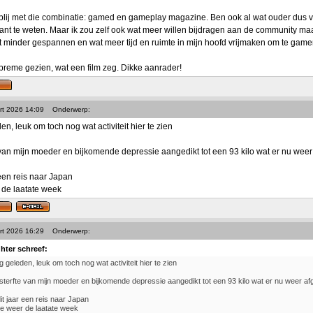
 blij met die combinatie: gamed en gameplay magazine. Ben ook al wat ouder dus voo
tant te weten. Maar ik zou zelf ook wat meer willen bijdragen aan de community maa
t minder gespannen en wat meer tijd en ruimte in mijn hoofd vrijmaken om te game
preme gezien, wat een film zeg. Dikke aanrader!
rt 2026 14:09
Onderwerp:
den, leuk om toch nog wat activiteit hier te zien
 van mijn moeder en bijkomende depressie aangedikt tot een 93 kilo wat er nu weer a
 een reis naar Japan
 de laatate week
rt 2026 16:29
Onderwerp:
ghter schreef:
ng geleden, leuk om toch nog wat activiteit hier te zien
sterfte van mijn moeder en bijkomende depressie aangedikt tot een 93 kilo wat er nu weer afge
dit jaar een reis naar Japan
e weer de laatate week