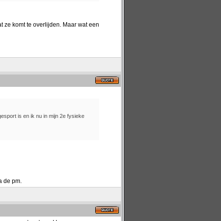
 ze komt te overlijden. Maar wat een
sport is en ik nu in mijn 2e fysieke
ia de pm.