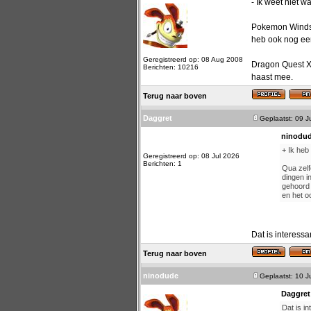
- Ik weet niet 
Pokemon Winds &
heb ook nog een
Geregistreerd op: 08 Aug 2008
Dragon Quest XII
Berichten: 10216
haast mee.
Terug naar boven
Daggret
Geplaatst: 09 J
ninodud
+ Ik heb
Geregistreerd op: 08 Jul 2026
Berichten: 1
Qua zelf
dingen i
gehoord 
en het o
Dat is interessa
Terug naar boven
ninodude
Geplaatst: 10 J
Daggret
Dat is in