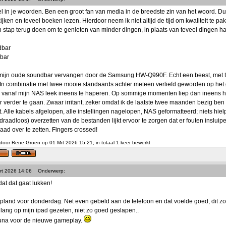
l in je woorden. Ben een groot fan van media in de breedste zin van het woord. Dus
kijken en teveel boeken lezen. Hierdoor neem ik niet altijd de tijd om kwaliteit te pa
n stap terug doen om te genieten van minder dingen, in plaats van teveel dingen ha
dbar
bar
r mijn oude soundbar vervangen door de Samsung HW-Q990F. Echt een beest, met 
In combinatie met twee mooie standaards achter meteen verliefd geworden op het 
e vanaf mijn NAS leek ineens te haperen. Op sommige momenten liep dan ineens h
 verder te gaan. Zwaar irritant, zeker omdat ik de laatste twee maanden bezig be
. Alle kabels afgelopen, alle instellingen nagelopen, NAS geformatteerd; niets hielp
(draadloos) overzetten van de bestanden lijkt ervoor te zorgen dat er fouten inslui
ad over te zetten. Fingers crossed!
door Rene Groen op 01 Mrt 2026 15:21; in totaal 1 keer bewerkt
rt 2026 14:06
Onderwerp:
dat dat gaat lukken!
pland voor donderdag. Net even gebeld aan de telefoon en dat voelde goed, dit 
e lang op mijn ipad gezeten, niet zo goed geslapen..
runa voor de nieuwe gameplay.