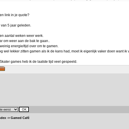
n link in je quote?
 van 5 jaar geleden.
een aantal weken weer werk.
aar om weer aan de bak te gaan..
weinig energie/tijd over om te gamen.
og wel lekker zitten gamen als ik de kans had, moet ik eigenlijk vaker doen want ik
kater games heb ik de laatste tijd veel gespeeld.
ndex
->
Gamed Café