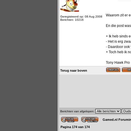
Waarom zit er ee
Geregistreerd op: 08 Aug 2008
Berichten: 10216
En die post was
+ Ik heb sinds 
- Het is erg zw
- Daardoor ook 
+ Toch heb ik n
Tony Hawk Pro S
Terug naar boven
Berichten van afgelopen:
Gamed.nl Forumi
Pagina
174
van
174