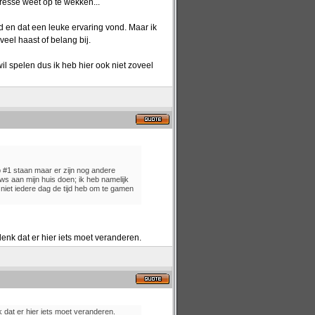
eresse weet op te wekken...
d en dat een leuke ervaring vond. Maar ik
eel haast of belang bij.
il spelen dus ik heb hier ook niet zoveel
 #1 staan maar er zijn nog andere
uws aan mijn huis doen; ik heb namelijk
 niet iedere dag de tijd heb om te gamen
k denk dat er hier iets moet veranderen.
enk dat er hier iets moet veranderen.