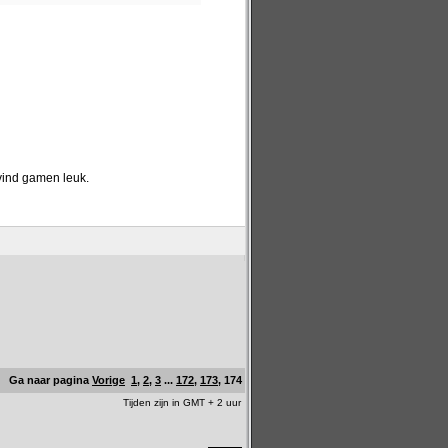
 vind gamen leuk.
Ga naar pagina
Vorige
1
,
2
,
3
...
172
,
173
,
174
Tijden zijn in GMT + 2 uur