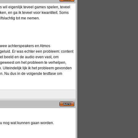
 wil eigenlijk teveel games spelen, teveel
kken, en ga ik teveel voor kwantiteit. Soms
lfslachtig tot me nemen.
twee achterspeakers en Atmos
geluid. Er was echter een probleem: content
et beeld en de audio even vast, om
n geweest om het probleem te verhelpen,
. Uiteindelijk lijk ik het probleem gevonden
pen. Nu dus in de volgende testfase om
zou nog wat kunnen gaan worden.