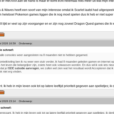
wat er met AAA aan de hand is maar er komt echt helemaal niks meer uit wat mijn int
 Waves heeft een soort van mijn interesse omdat ik Scarlet laatst had uitgespeel
 heleboel Pokemon games liggen die ik nog moet spelen dus ik heb er niet super v
 lijkt er veel op zijn voorganger en er zijn nog zoveel Dragon Quest games die ik w
ul 2026 16:59
Onderwerp:
e schreef:
 alle consoles weer aangesloten na 8 maanden niet te hebben gegamed.
ontwikkeling ben ik nu weer een stuk verder, ik had 8 maanden geleden gamen en internet op
n het leven die belangrijker zijn, zoiets heet ook volwassen worden. En dus wil ik ook iets nie
dat je
ISDE subsidie aanvragen
, we zullen wel zien wat het resultaat wordt Accepteren dat ik
ok niet erg vinden.
nt. Ik heb in mijn leven ook tot op latere leeftijd prioriteit gegeven aan spelletjes; i
ul 2026 23:14
Onderwerp:
 schreef:
teressant. Ik heb in mijn leven ook tot op latere leeftijd prioriteit gegeven aan spelletjes; ik d