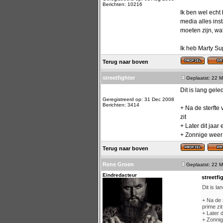
Berichten: 10216
Ik ben wel echt
media alles ins
moeten zijn, wa
Ik heb Marty Su
Terug naar boven
streetfighter
Geplaatst: 22 M
Dit is lang gele
Geregistreerd op: 31 Dec 2008
Berichten: 3414
+ Na de sterfte
zit
+ Later dit jaar
+ Zonnige weer
Terug naar boven
Rene Groen
Geplaatst: 22 M
Eindredacteur
streetfi
Dit is la
+ Na de 
prime zit
+ Later 
+ Zonnig