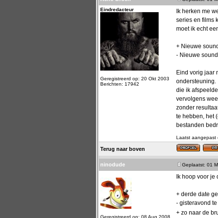
Eindredacteur
Ik herken me we
series en films 
moet ik echt ee
+ Nieuwe soun
- Nieuwe sound
Eind vorig jaa
Geregistreerd op: 20 Okt 2003
ondersteuning. 
Berichten: 17942
die ik afspeeld
vervolgens weer
zonder resultaat
te hebben, het 
bestanden bedra
Laatst aangepast 
Terug naar boven
ninodude
Geplaatst: 01 M
Ik hoop voor je 
+ derde date ge
- gisteravond t
+ zo naar de b
Geregistreerd op: 08 Aug 2008