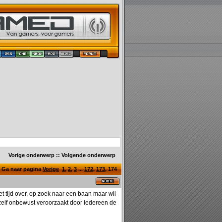
Vorige onderwerp
::
Volgende onderwerp
Ga naar pagina
Vorige
1
,
2
,
3
...
172
,
173
,
174
t tijd over, op zoek naar een baan maar wil
ik zelf onbewust veroorzaakt door iedereen de