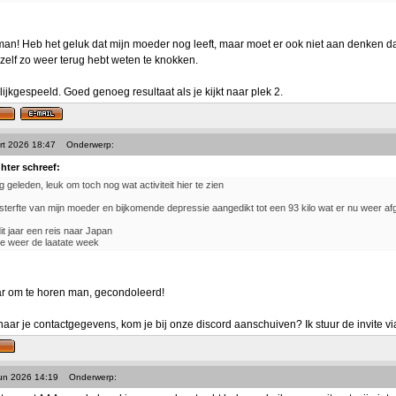
n! Heb het geluk dat mijn moeder nog leeft, maar moet er ook niet aan denken dat
ezelf zo weer terug hebt weten te knokken.
ijkgespeeld. Goed genoeg resultaat als je kijkt naar plek 2.
rt 2026 18:47
Onderwerp:
ghter schreef:
ng geleden, leuk om toch nog wat activiteit hier te zien
sterfte van mijn moeder en bijkomende depressie aangedikt tot een 93 kilo wat er nu weer afge
dit jaar een reis naar Japan
e weer de laatate week
ar om te horen man, gecondoleerd!
naar je contactgegevens, kom je bij onze discord aanschuiven? Ik stuur de invite v
Jun 2026 14:19
Onderwerp: