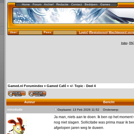
Home
Forum
Archief
Redactie
Contact
Bedrijven
Games
User:
Pass:
Login!
(
Registreren
)
Wachtwoord verg
Index
-
FA
Gamed.nl Forumindex
»
Gamed Café
»
+/- Topic - Deel 4
Auteur
Bericht
ninodude
Geplaatst: 13 Feb 2026 11:52
Onderwerp:
Ja man, niets aan te doen. Ik ben op het moment 
nog niet slagen. Sollicitatie was prima maar ik be
afgelopen jaren weg te duwen.