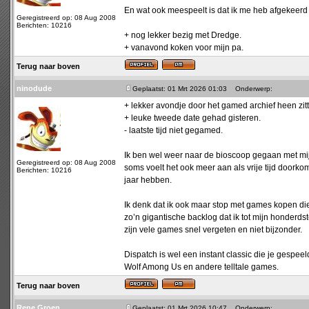
En wat ook meespeelt is dat ik me heb afgekeerd v
Geregistreerd op: 08 Aug 2008
Berichten: 10216
+ nog lekker bezig met Dredge.
+ vanavond koken voor mijn pa.
Terug naar boven
ninodude
Geplaatst: 01 Mrt 2026 01:03
Onderwerp:
+ lekker avondje door het gamed archief heen zitt
+ leuke tweede date gehad gisteren.
- laatste tijd niet gegamed.
Ik ben wel weer naar de bioscoop gegaan met mij
Geregistreerd op: 08 Aug 2008
soms voelt het ook meer aan als vrije tijd doorkom
Berichten: 10216
jaar hebben.
Ik denk dat ik ook maar stop met games kopen di
zo’n gigantische backlog dat ik tot mijn honderds
zijn vele games snel vergeten en niet bijzonder.
Dispatch is wel een instant classic die je gespe
Wolf Among Us en andere telltale games.
Terug naar boven
Rene Groen
Geplaatst: 01 Mrt 2026 10:47
Onderwerp: