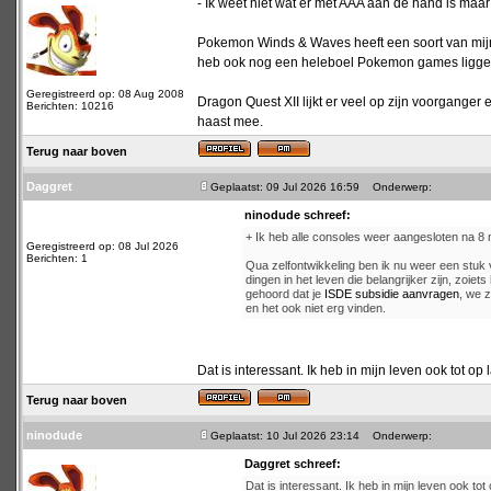
- Ik weet niet wat er met AAA aan de hand is maar
Pokemon Winds & Waves heeft een soort van mijn i
heb ook nog een heleboel Pokemon games liggen di
Geregistreerd op: 08 Aug 2008
Dragon Quest XII lijkt er veel op zijn voorganger
Berichten: 10216
haast mee.
Terug naar boven
Daggret
Geplaatst: 09 Jul 2026 16:59
Onderwerp:
ninodude schreef:
+ Ik heb alle consoles weer aangesloten na 
Geregistreerd op: 08 Jul 2026
Berichten: 1
Qua zelfontwikkeling ben ik nu weer een stuk
dingen in het leven die belangrijker zijn, zoie
gehoord dat je
ISDE subsidie aanvragen
, we z
en het ook niet erg vinden.
Dat is interessant. Ik heb in mijn leven ook tot op 
Terug naar boven
ninodude
Geplaatst: 10 Jul 2026 23:14
Onderwerp:
Daggret schreef:
Dat is interessant. Ik heb in mijn leven ook tot 