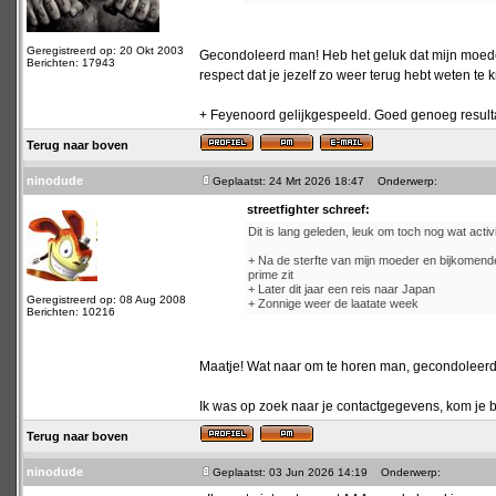
Geregistreerd op: 20 Okt 2003
Gecondoleerd man! Heb het geluk dat mijn moeder
Berichten: 17943
respect dat je jezelf zo weer terug hebt weten te 
+ Feyenoord gelijkgespeeld. Goed genoeg resultaat
Terug naar boven
ninodude
Geplaatst: 24 Mrt 2026 18:47
Onderwerp:
streetfighter schreef:
Dit is lang geleden, leuk om toch nog wat activit
+ Na de sterfte van mijn moeder en bijkomende 
prime zit
+ Later dit jaar een reis naar Japan
Geregistreerd op: 08 Aug 2008
+ Zonnige weer de laatate week
Berichten: 10216
Maatje! Wat naar om te horen man, gecondoleerd
Ik was op zoek naar je contactgegevens, kom je bi
Terug naar boven
ninodude
Geplaatst: 03 Jun 2026 14:19
Onderwerp: