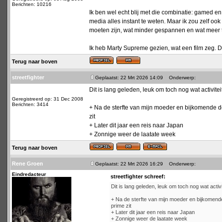
Berichten: 10216
Ik ben wel echt blij met die combinatie: gamed e
media alles instant te weten. Maar ik zou zelf o
moeten zijn, wat minder gespannen en wat meer t
Ik heb Marty Supreme gezien, wat een film zeg. D
Terug naar boven
streetfighter
Geplaatst: 22 Mrt 2026 14:09
Onderwerp:
Dit is lang geleden, leuk om toch nog wat activiteit
Geregistreerd op: 31 Dec 2008
Berichten: 3414
+ Na de sterfte van mijn moeder en bijkomende dep
zit
+ Later dit jaar een reis naar Japan
+ Zonnige weer de laatate week
Terug naar boven
Rene Groen
Geplaatst: 22 Mrt 2026 16:29
Onderwerp:
Eindredacteur
streetfighter schreef:
Dit is lang geleden, leuk om toch nog wat activit
+ Na de sterfte van mijn moeder en bijkomende 
prime zit
+ Later dit jaar een reis naar Japan
+ Zonnige weer de laatate week