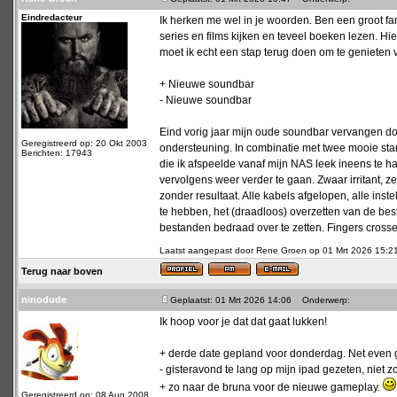
Eindredacteur
Ik herken me wel in je woorden. Ben een groot fa
series en films kijken en teveel boeken lezen. Hier
moet ik echt een stap terug doen om te genieten 
+ Nieuwe soundbar
- Nieuwe soundbar
Eind vorig jaar mijn oude soundbar vervangen 
Geregistreerd op: 20 Okt 2003
ondersteuning. In combinatie met twee mooie sta
Berichten: 17943
die ik afspeelde vanaf mijn NAS leek ineens te 
vervolgens weer verder te gaan. Zwaar irritant,
zonder resultaat. Alle kabels afgelopen, alle inst
te hebben, het (draadloos) overzetten van de best
bestanden bedraad over te zetten. Fingers crosse
Laatst aangepast door Rene Groen op 01 Mrt 2026 15:21; 
Terug naar boven
ninodude
Geplaatst: 01 Mrt 2026 14:06
Onderwerp:
Ik hoop voor je dat dat gaat lukken!
+ derde date gepland voor donderdag. Net even 
- gisteravond te lang op mijn ipad gezeten, niet 
+ zo naar de bruna voor de nieuwe gameplay.
Geregistreerd op: 08 Aug 2008