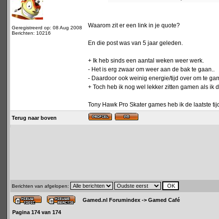
Waarom zit er een link in je quote?
Geregistreerd op: 08 Aug 2008
Berichten: 10216
En die post was van 5 jaar geleden.
+ Ik heb sinds een aantal weken weer werk.
- Het is erg zwaar om weer aan de bak te gaan..
- Daardoor ook weinig energie/tijd over om te ga
+ Toch heb ik nog wel lekker zitten gamen als ik 
Tony Hawk Pro Skater games heb ik de laatste tij
Terug naar boven
Berichten van afgelopen:
Gamed.nl Forumindex
->
Gamed Café
Pagina
174
van
174