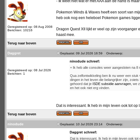
- Ik weet niet wat er met AAA aan de hand is maar
Pokemon Winds & Waves heeft een soort van mijn i
heb ook nog een heleboel Pokemon games liggen di
Geregistreerd op: 08 Aug 2008
Dragon Quest XII lijkt er veel op zijn voorganger
Berichten: 10216
haast mee.
Terug naar boven
Daggret
Geplaatst: 09 Jul 2026 16:59
Onderwerp:
ninodude schreef:
+ Ik heb alle consoles weer aangesloten na 
Geregistreerd op: 08 Jul 2026
Berichten: 1
Qua zelfontwikkeling ben ik nu weer een stuk
dingen in het leven die belangrijker zijn, zoie
gehoord dat je
ISDE subsidie aanvragen
, we z
en het ook niet erg vinden.
Dat is interessant. Ik heb in mijn leven ook tot op 
Terug naar boven
ninodude
Geplaatst: 10 Jul 2026 23:14
Onderwerp:
Daggret schreef:
Dat is interessant. Ik heb in mijn leven ook tot 