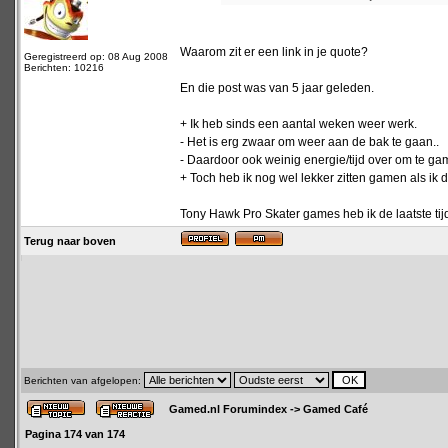
Waarom zit er een link in je quote?
Geregistreerd op: 08 Aug 2008
Berichten: 10216
En die post was van 5 jaar geleden.
+ Ik heb sinds een aantal weken weer werk.
- Het is erg zwaar om weer aan de bak te gaan..
- Daardoor ook weinig energie/tijd over om te ga
+ Toch heb ik nog wel lekker zitten gamen als ik 
Tony Hawk Pro Skater games heb ik de laatste tij
Terug naar boven
Berichten van afgelopen:
Gamed.nl Forumindex
->
Gamed Café
Pagina
174
van
174