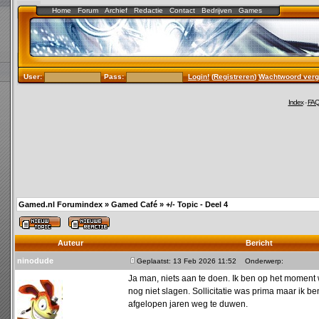
Home
Forum
Archief
Redactie
Contact
Bedrijven
Games
User:
Pass:
Login!
(
Registreren
)
Wachtwoord verg
Index
-
FA
Gamed.nl Forumindex
»
Gamed Café
»
+/- Topic - Deel 4
Auteur
Bericht
ninodude
Geplaatst: 13 Feb 2026 11:52
Onderwerp:
Ja man, niets aan te doen. Ik ben op het moment 
nog niet slagen. Sollicitatie was prima maar ik be
afgelopen jaren weg te duwen.