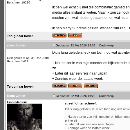
Berichten: 10216
Ik ben wel echt blij met die combinatie: gamed e
media alles instant te weten. Maar ik zou zelf o
moeten zijn, wat minder gespannen en wat meer t
Ik heb Marty Supreme gezien, wat een film zeg. D
Terug naar boven
streetfighter
Geplaatst: 22 Mrt 2026 14:09
Onderwerp:
Dit is lang geleden, leuk om toch nog wat activiteit
Geregistreerd op: 31 Dec 2008
Berichten: 3414
+ Na de sterfte van mijn moeder en bijkomende dep
zit
+ Later dit jaar een reis naar Japan
+ Zonnige weer de laatate week
Terug naar boven
Rene Groen
Geplaatst: 22 Mrt 2026 16:29
Onderwerp:
Eindredacteur
streetfighter schreef:
Dit is lang geleden, leuk om toch nog wat activit
+ Na de sterfte van mijn moeder en bijkomende 
prime zit
+ Later dit jaar een reis naar Japan
+ Zonnige weer de laatate week