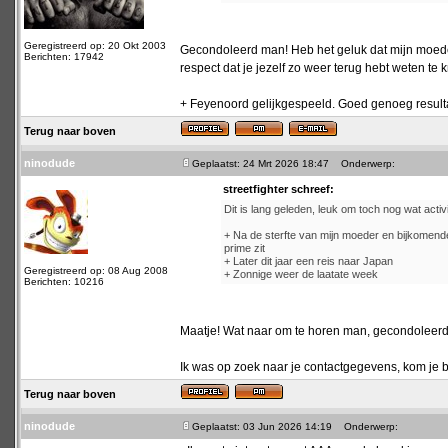
Geregistreerd op: 20 Okt 2003
Gecondoleerd man! Heb het geluk dat mijn moeder
Berichten: 17942
respect dat je jezelf zo weer terug hebt weten te 
+ Feyenoord gelijkgespeeld. Goed genoeg resultaat
Terug naar boven
ninodude
Geplaatst: 24 Mrt 2026 18:47
Onderwerp:
streetfighter schreef:
Dit is lang geleden, leuk om toch nog wat activit
+ Na de sterfte van mijn moeder en bijkomende 
prime zit
+ Later dit jaar een reis naar Japan
Geregistreerd op: 08 Aug 2008
+ Zonnige weer de laatate week
Berichten: 10216
Maatje! Wat naar om te horen man, gecondoleerd
Ik was op zoek naar je contactgegevens, kom je bi
Terug naar boven
ninodude
Geplaatst: 03 Jun 2026 14:19
Onderwerp: