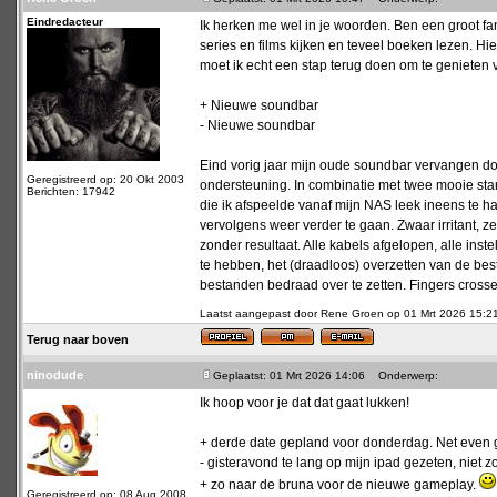
Eindredacteur
Ik herken me wel in je woorden. Ben een groot fa
series en films kijken en teveel boeken lezen. Hier
moet ik echt een stap terug doen om te genieten 
+ Nieuwe soundbar
- Nieuwe soundbar
Eind vorig jaar mijn oude soundbar vervangen 
Geregistreerd op: 20 Okt 2003
ondersteuning. In combinatie met twee mooie sta
Berichten: 17942
die ik afspeelde vanaf mijn NAS leek ineens te 
vervolgens weer verder te gaan. Zwaar irritant,
zonder resultaat. Alle kabels afgelopen, alle inst
te hebben, het (draadloos) overzetten van de best
bestanden bedraad over te zetten. Fingers crosse
Laatst aangepast door Rene Groen op 01 Mrt 2026 15:21; 
Terug naar boven
ninodude
Geplaatst: 01 Mrt 2026 14:06
Onderwerp:
Ik hoop voor je dat dat gaat lukken!
+ derde date gepland voor donderdag. Net even 
- gisteravond te lang op mijn ipad gezeten, niet 
+ zo naar de bruna voor de nieuwe gameplay.
Geregistreerd op: 08 Aug 2008