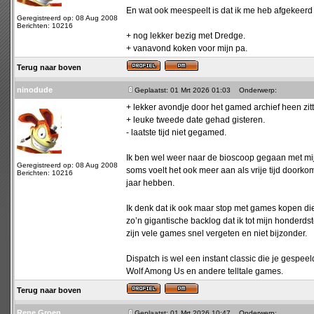
En wat ook meespeelt is dat ik me heb afgekeerd v
Geregistreerd op: 08 Aug 2008
Berichten: 10216
+ nog lekker bezig met Dredge.
+ vanavond koken voor mijn pa.
Terug naar boven
ninodude
Geplaatst: 01 Mrt 2026 01:03
Onderwerp:
+ lekker avondje door het gamed archief heen zitt
+ leuke tweede date gehad gisteren.
- laatste tijd niet gegamed.
Ik ben wel weer naar de bioscoop gegaan met mij
Geregistreerd op: 08 Aug 2008
soms voelt het ook meer aan als vrije tijd doorkom
Berichten: 10216
jaar hebben.
Ik denk dat ik ook maar stop met games kopen di
zo’n gigantische backlog dat ik tot mijn honderds
zijn vele games snel vergeten en niet bijzonder.
Dispatch is wel een instant classic die je gespe
Wolf Among Us en andere telltale games.
Terug naar boven
Rene Groen
Geplaatst: 01 Mrt 2026 10:47
Onderwerp: