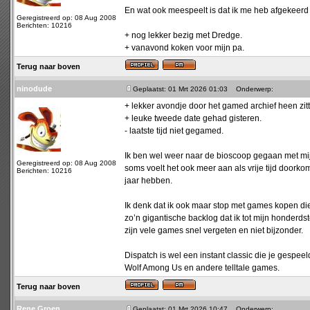
En wat ook meespeelt is dat ik me heb afgekeerd v
Geregistreerd op: 08 Aug 2008
Berichten: 10216
+ nog lekker bezig met Dredge.
+ vanavond koken voor mijn pa.
Terug naar boven
ninodude
Geplaatst: 01 Mrt 2026 01:03
Onderwerp:
+ lekker avondje door het gamed archief heen zitt
+ leuke tweede date gehad gisteren.
- laatste tijd niet gegamed.
Ik ben wel weer naar de bioscoop gegaan met mij
Geregistreerd op: 08 Aug 2008
soms voelt het ook meer aan als vrije tijd doorkom
Berichten: 10216
jaar hebben.
Ik denk dat ik ook maar stop met games kopen di
zo’n gigantische backlog dat ik tot mijn honderds
zijn vele games snel vergeten en niet bijzonder.
Dispatch is wel een instant classic die je gespe
Wolf Among Us en andere telltale games.
Terug naar boven
Rene Groen
Geplaatst: 01 Mrt 2026 10:47
Onderwerp: