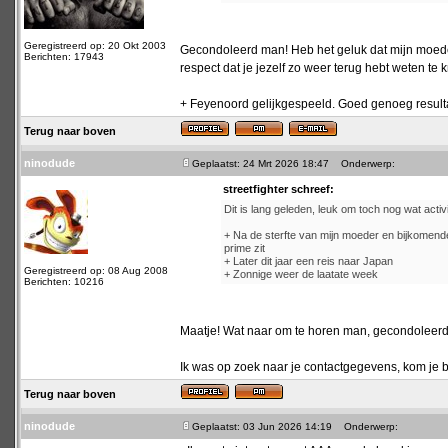
Geregistreerd op: 20 Okt 2003
Gecondoleerd man! Heb het geluk dat mijn moeder
Berichten: 17943
respect dat je jezelf zo weer terug hebt weten te 
+ Feyenoord gelijkgespeeld. Goed genoeg resultaat
Terug naar boven
ninodude
Geplaatst: 24 Mrt 2026 18:47
Onderwerp:
streetfighter schreef:
Dit is lang geleden, leuk om toch nog wat activit
+ Na de sterfte van mijn moeder en bijkomende 
prime zit
+ Later dit jaar een reis naar Japan
Geregistreerd op: 08 Aug 2008
+ Zonnige weer de laatate week
Berichten: 10216
Maatje! Wat naar om te horen man, gecondoleerd
Ik was op zoek naar je contactgegevens, kom je bi
Terug naar boven
ninodude
Geplaatst: 03 Jun 2026 14:19
Onderwerp: