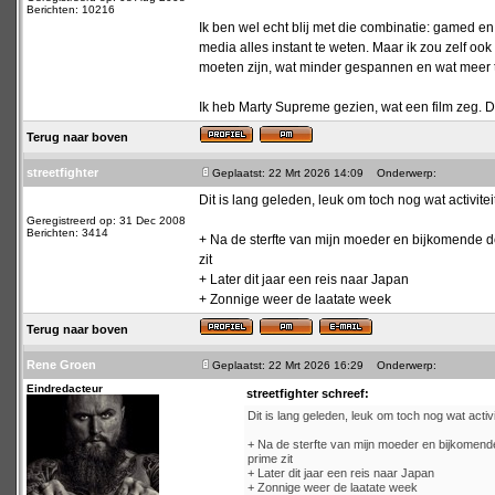
Berichten: 10216
Ik ben wel echt blij met die combinatie: gamed e
media alles instant te weten. Maar ik zou zelf o
moeten zijn, wat minder gespannen en wat meer t
Ik heb Marty Supreme gezien, wat een film zeg. D
Terug naar boven
streetfighter
Geplaatst: 22 Mrt 2026 14:09
Onderwerp:
Dit is lang geleden, leuk om toch nog wat activiteit
Geregistreerd op: 31 Dec 2008
Berichten: 3414
+ Na de sterfte van mijn moeder en bijkomende dep
zit
+ Later dit jaar een reis naar Japan
+ Zonnige weer de laatate week
Terug naar boven
Rene Groen
Geplaatst: 22 Mrt 2026 16:29
Onderwerp:
Eindredacteur
streetfighter schreef:
Dit is lang geleden, leuk om toch nog wat activit
+ Na de sterfte van mijn moeder en bijkomende 
prime zit
+ Later dit jaar een reis naar Japan
+ Zonnige weer de laatate week