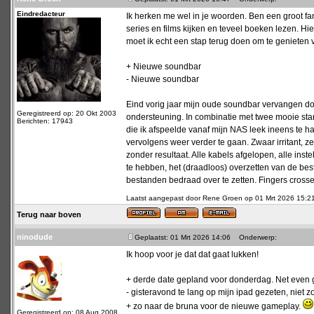
Eindredacteur
Ik herken me wel in je woorden. Ben een groot fa
series en films kijken en teveel boeken lezen. Hier
moet ik echt een stap terug doen om te genieten 
+ Nieuwe soundbar
- Nieuwe soundbar
Eind vorig jaar mijn oude soundbar vervangen 
Geregistreerd op: 20 Okt 2003
ondersteuning. In combinatie met twee mooie sta
Berichten: 17943
die ik afspeelde vanaf mijn NAS leek ineens te 
vervolgens weer verder te gaan. Zwaar irritant,
zonder resultaat. Alle kabels afgelopen, alle inst
te hebben, het (draadloos) overzetten van de best
bestanden bedraad over te zetten. Fingers crosse
Laatst aangepast door Rene Groen op 01 Mrt 2026 15:21; 
Terug naar boven
ninodude
Geplaatst: 01 Mrt 2026 14:06
Onderwerp:
Ik hoop voor je dat dat gaat lukken!
+ derde date gepland voor donderdag. Net even 
- gisteravond te lang op mijn ipad gezeten, niet 
+ zo naar de bruna voor de nieuwe gameplay.
Geregistreerd op: 08 Aug 2008