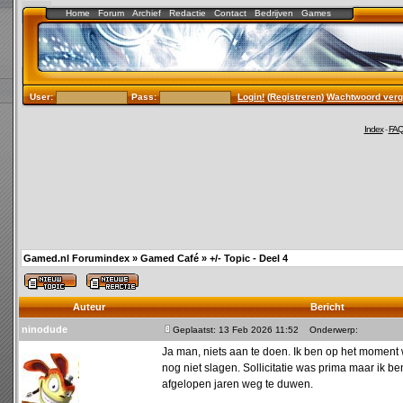
Home
Forum
Archief
Redactie
Contact
Bedrijven
Games
User:
Pass:
Login!
(
Registreren
)
Wachtwoord verg
Index
-
FA
Gamed.nl Forumindex
»
Gamed Café
»
+/- Topic - Deel 4
Auteur
Bericht
ninodude
Geplaatst: 13 Feb 2026 11:52
Onderwerp:
Ja man, niets aan te doen. Ik ben op het moment 
nog niet slagen. Sollicitatie was prima maar ik be
afgelopen jaren weg te duwen.