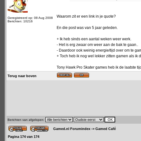
Waarom zit er een link in je quote?
Geregistreerd op: 08 Aug 2008
Berichten: 10216
En die post was van 5 jaar geleden.
+ Ik heb sinds een aantal weken weer werk.
- Het is erg zwaar om weer aan de bak te gaan..
- Daardoor ook weinig energie/tijd over om te ga
+ Toch heb ik nog wel lekker zitten gamen als ik 
Tony Hawk Pro Skater games heb ik de laatste tij
Terug naar boven
Berichten van afgelopen:
Gamed.nl Forumindex
->
Gamed Café
Pagina
174
van
174