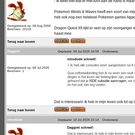
- Ik weet niet wat er met AAA aan de hand is maar
Pokemon Winds & Waves heeft een soort van mijn i
heb ook nog een heleboel Pokemon games liggen di
Geregistreerd op: 08 Aug 2008
Dragon Quest XII lijkt er veel op zijn voorganger
Berichten: 10216
haast mee.
Terug naar boven
Daggret
Geplaatst: 09 Jul 2026 16:59
Onderwerp:
ninodude schreef:
+ Ik heb alle consoles weer aangesloten na 
Geregistreerd op: 08 Jul 2026
Berichten: 1
Qua zelfontwikkeling ben ik nu weer een stuk
dingen in het leven die belangrijker zijn, zoie
gehoord dat je
ISDE subsidie aanvragen
, we z
en het ook niet erg vinden.
Dat is interessant. Ik heb in mijn leven ook tot op 
Terug naar boven
ninodude
Geplaatst: 10 Jul 2026 23:14
Onderwerp:
Daggret schreef:
Dat is interessant. Ik heb in mijn leven ook tot 