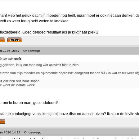
n! Heb het geluk dat mijn moeder nog leeft, maar moet er ook niet aan denken dat
ezelf zo weer terug hebt weten te knokken.
ijkgespeeld. Goed genoeg resultaat als je kijkt naar plek 2.
rt 2026 18:47
Onderwerp:
ghter schreef:
ng geleden, leuk om toch nog wat activiteit hier te zien
sterfte van mijn moeder en bijkomende depressie aangedikt tot een 93 kilo wat er nu weer afge
dit jaar een reis naar Japan
e weer de laatate week
ar om te horen man, gecondoleerd!
naar je contactgegevens, kom je bij onze discord aanschuiven? Ik stuur de invite v
Jun 2026 14:19
Onderwerp: