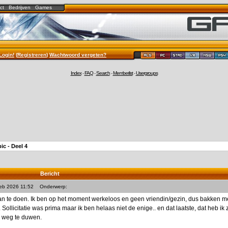
ct
Bedrijven
Games
Login!
(
Registreren
)
Wachtwoord vergeten?
Index
-
FAQ
-
Search
-
Memberlist
-
Usergroups
pic - Deel 4
Bericht
Feb 2026 11:52
Onderwerp:
an te doen. Ik ben op het moment werkeloos en geen vriendin/gezin, dus bakken me
 Sollicitatie was prima maar ik ben helaas niet de enige.. en dat laatste, dat heb 
n weg te duwen.