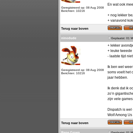
En wat ook mees
Geregistreerd op: 08 Aug 2008
Berichten: 10216
+ nog lekker be
+ vanavond kok
Terug naar boven
ninodude
Geplaatst: 01 M
+ lekker avondj
+ leuke tweede 
- laatste tijd n
Ik ben wel weer
Geregistreerd op: 08 Aug 2008
soms voelt het o
Berichten: 10216
jaar hebben.
Ik denk dat ik 
zo’n gigantisch
zijn vele games 
Dispatch is wel
Wolf Among Us 
Terug naar boven
Rene Groen
Geplaatst: 01 M