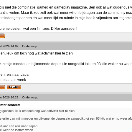
 blij met die combinatie: gamed en gameplay magazine. Ben ook al wat ouder dus voo
tant te weten. Maar ik zou zelf ook wat meer willen bijdragen aan de community maa
t minder gespannen en wat meer tijd en ruimte in mijn hoofd vrijmaken om te game
preme gezien, wat een film zeg. Dikke aanrader!
rt 2026 14:09
Onderwerp:
den, leuk om toch nog wat activiteit hier te zien
 van mijn moeder en bijkomende depressie aangedikt tot een 93 kilo wat er nu weer a
 een reis naar Japan
 de laatate week
rt 2026 16:29
Onderwerp:
ghter schreef:
ng geleden, leuk om toch nog wat activiteit hier te zien
sterfte van mijn moeder en bijkomende depressie aangedikt tot een 93 kilo wat er nu weer afge
dit jaar een reis naar Japan
e weer de laatate week