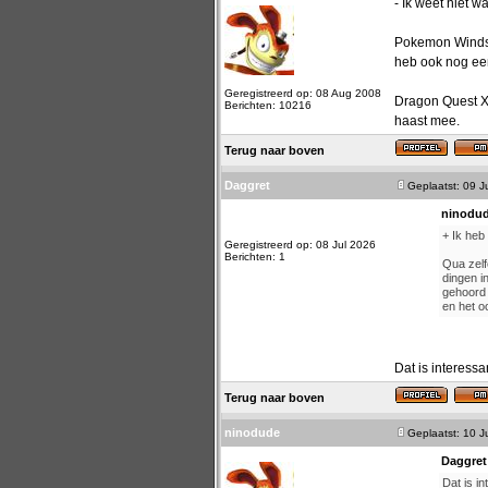
- Ik weet niet 
Pokemon Winds &
heb ook nog een
Geregistreerd op: 08 Aug 2008
Dragon Quest XII
Berichten: 10216
haast mee.
Terug naar boven
Daggret
Geplaatst: 09 J
ninodud
+ Ik heb
Geregistreerd op: 08 Jul 2026
Berichten: 1
Qua zelf
dingen i
gehoord 
en het o
Dat is interessa
Terug naar boven
ninodude
Geplaatst: 10 J
Daggret
Dat is in