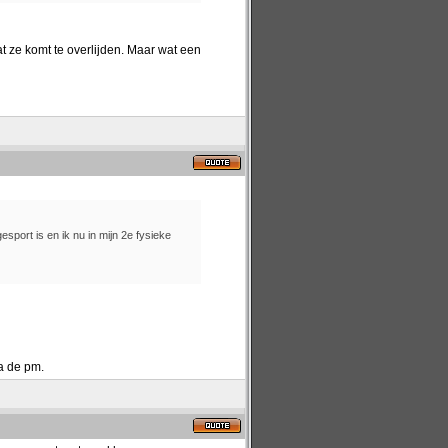
 ze komt te overlijden. Maar wat een
sport is en ik nu in mijn 2e fysieke
ia de pm.