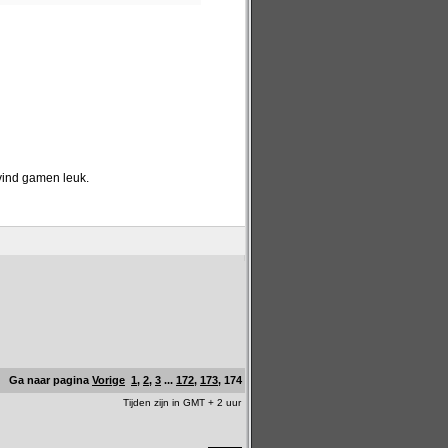
 vind gamen leuk.
Ga naar pagina
Vorige
1
,
2
,
3
...
172
,
173
,
174
Tijden zijn in GMT + 2 uur