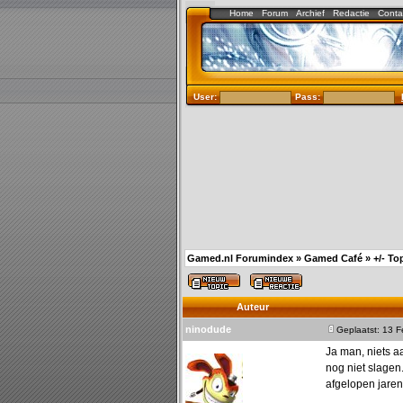
Home
Forum
Archief
Redactie
Conta
User:
Pass:
Gamed.nl Forumindex
»
Gamed Café
»
+/- To
Auteur
ninodude
Geplaatst: 13 
Ja man, niets a
nog niet slagen.
afgelopen jare