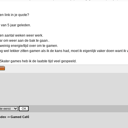
n link in je quote?
 van 5 jaar geleden.
een aantal weken weer werk.
aar om weer aan de bak te gaan..
weinig energie/tijd over om te gamen.
og wel lekker zitten gamen als ik de kans had, moet ik eigenlijk vaker doen want ik
kater games heb ik de laatste tijd veel gespeeld.
ndex
->
Gamed Café