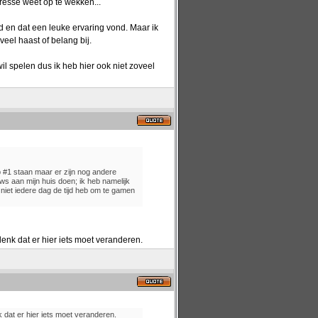
eresse weet op te wekken...
d en dat een leuke ervaring vond. Maar ik
eel haast of belang bij.
il spelen dus ik heb hier ook niet zoveel
 #1 staan maar er zijn nog andere
uws aan mijn huis doen; ik heb namelijk
 niet iedere dag de tijd heb om te gamen
k denk dat er hier iets moet veranderen.
enk dat er hier iets moet veranderen.