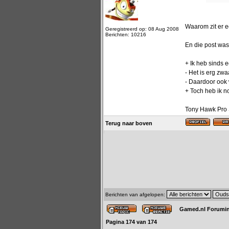
Waarom zit er ee
Geregistreerd op: 08 Aug 2008
Berichten: 10216
En die post was
+ Ik heb sinds 
- Het is erg zw
- Daardoor ook 
+ Toch heb ik n
Tony Hawk Pro S
Terug naar boven
Berichten van afgelopen:
Gamed.nl Forumi
Pagina
174
van
174