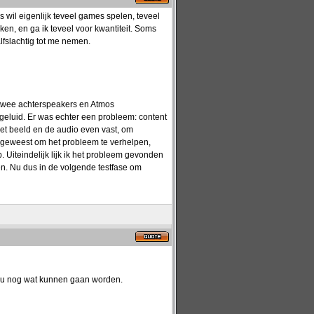
 wil eigenlijk teveel games spelen, teveel
kken, en ga ik teveel voor kwantiteit. Soms
lfslachtig tot me nemen.
twee achterspeakers en Atmos
geluid. Er was echter een probleem: content
et beeld en de audio even vast, om
n geweest om het probleem te verhelpen,
. Uiteindelijk lijk ik het probleem gevonden
pen. Nu dus in de volgende testfase om
zou nog wat kunnen gaan worden.