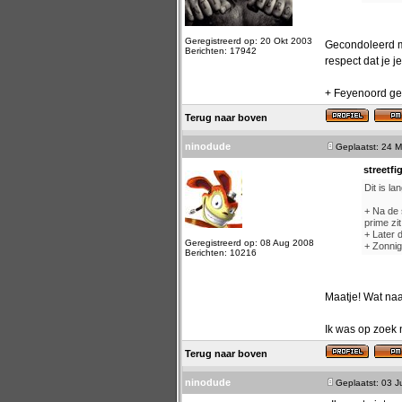
Geregistreerd op: 20 Okt 2003
Gecondoleerd ma
Berichten: 17942
respect dat je j
+ Feyenoord gel
Terug naar boven
ninodude
Geplaatst: 24 M
streetfi
Dit is la
+ Na de 
prime zit
+ Later 
Geregistreerd op: 08 Aug 2008
+ Zonnig
Berichten: 10216
Maatje! Wat na
Ik was op zoek 
Terug naar boven
ninodude
Geplaatst: 03 