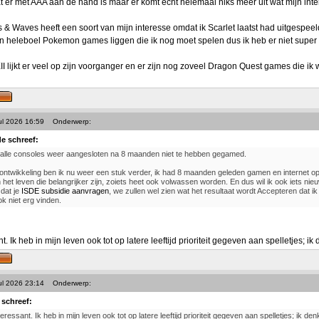
wat er met AAA aan de hand is maar er komt echt helemaal niks meer uit wat mijn int
 Waves heeft een soort van mijn interesse omdat ik Scarlet laatst had uitgespeel
 heleboel Pokemon games liggen die ik nog moet spelen dus ik heb er niet super v
 lijkt er veel op zijn voorganger en er zijn nog zoveel Dragon Quest games die ik w
ul 2026 16:59
Onderwerp:
e schreef:
 alle consoles weer aangesloten na 8 maanden niet te hebben gegamed.
ontwikkeling ben ik nu weer een stuk verder, ik had 8 maanden geleden gamen en internet op
n het leven die belangrijker zijn, zoiets heet ook volwassen worden. En dus wil ik ook iets nie
dat je
ISDE subsidie aanvragen
, we zullen wel zien wat het resultaat wordt Accepteren dat ik
ok niet erg vinden.
nt. Ik heb in mijn leven ook tot op latere leeftijd prioriteit gegeven aan spelletjes; i
ul 2026 23:14
Onderwerp:
 schreef:
teressant. Ik heb in mijn leven ook tot op latere leeftijd prioriteit gegeven aan spelletjes; ik d