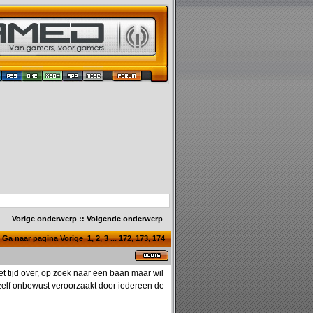
Vorige onderwerp
::
Volgende onderwerp
Ga naar pagina
Vorige
1
,
2
,
3
...
172
,
173
,
174
t tijd over, op zoek naar een baan maar wil
ik zelf onbewust veroorzaakt door iedereen de