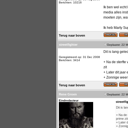
Berichten: 10216
Ik ben wel echt
media alles ins
moeten zijn, wa
Ik heb Marty Su
Terug naar boven
streetfighter
Geplaatst: 22 M
Dit is lang gele
Geregistreerd op: 31 Dec 2008
Berichten: 3414
+ Na de sterfte
zit
+ Later dit jaar
+ Zonnige weer
Terug naar boven
Rene Groen
Geplaatst: 22 M
Eindredacteur
streetfi
Dit is la
+ Na de 
prime zit
+ Later 
+ Zonnig