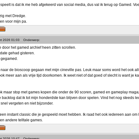
peelt is dat ik me heb afgekeerd van social media, dus val ik terug op Gamed. Voelt
zig met Dredge.
en voor mijn pa.
rt 2026 01:03
Onderwerp:
e door het gamed archief heen zitten scrollen.
date gehad gisteren.
iet gegamed.
 naar de bioscoop gegaan met mijn cineville pas. Leuk maar soms word het ook all
ok meer aan als vrije tijd doorkomen. Ik weet niet of dat goed of slecht is want je 
ook maar stop met games kopen die onder de 90 scoren, gamed en gameplay magazine
e backlog dat ik tot mijn honderdste kan blijven door spelen. Vind het nog steeds l
snel vergeten en niet bijzonder.
 een instant classic die je gespeeld moet hebben. Ik raad het ook iedereen aan om 
en andere telltale games.
rt 2026 10:47
Onderwerp: