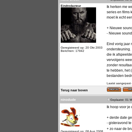
Eindredacteur
Ik herken me we
series en films 
moet ik echt ee
+ Nieuwe soun
- Nieuwe sound
Eind vorig jaa
Geregistreerd op: 20 Okt 2003
ondersteuning. 
Berichten: 17942
die ik afspeeld
vervolgens weer
zonder resultaat
te hebben, het 
bestanden bedra
Laatst aangepast 
Terug naar boven
ninodude
Geplaatst: 01 M
Ik hoop voor je 
+ derde date ge
- gisteravond t
+ zo naar de b
Geregistreerd op: 08 Aug 2008