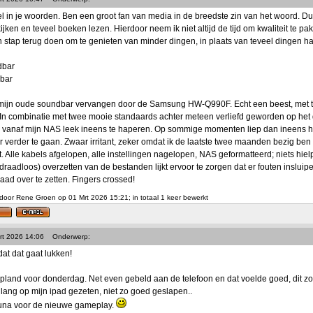
l in je woorden. Ben een groot fan van media in de breedste zin van het woord. Dus
kijken en teveel boeken lezen. Hierdoor neem ik niet altijd de tijd om kwaliteit te pa
n stap terug doen om te genieten van minder dingen, in plaats van teveel dingen ha
dbar
bar
r mijn oude soundbar vervangen door de Samsung HW-Q990F. Echt een beest, met 
In combinatie met twee mooie standaards achter meteen verliefd geworden op het 
e vanaf mijn NAS leek ineens te haperen. Op sommige momenten liep dan ineens h
 verder te gaan. Zwaar irritant, zeker omdat ik de laatste twee maanden bezig be
. Alle kabels afgelopen, alle instellingen nagelopen, NAS geformatteerd; niets hielp
(draadloos) overzetten van de bestanden lijkt ervoor te zorgen dat er fouten inslui
ad over te zetten. Fingers crossed!
door Rene Groen op 01 Mrt 2026 15:21; in totaal 1 keer bewerkt
rt 2026 14:06
Onderwerp:
dat dat gaat lukken!
pland voor donderdag. Net even gebeld aan de telefoon en dat voelde goed, dit 
e lang op mijn ipad gezeten, niet zo goed geslapen..
runa voor de nieuwe gameplay.