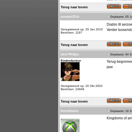
Terug naar boven
scorpio23-b
Geplaatst: 05 J
Diablo III seiz
Geregistreerd op: 26 Jan 2010
Verder tussend
Berichten: 1197
Terug naar boven
Joni Philips
Geplaatst: 04 
Eindredacteur
Terug begonnen 
jaar.
Geregistreerd op: 20 Okt 2003
Berichten: 24948
Terug naar boven
Kenobixios
Geplaatst: 16 
Kingdoms of ama