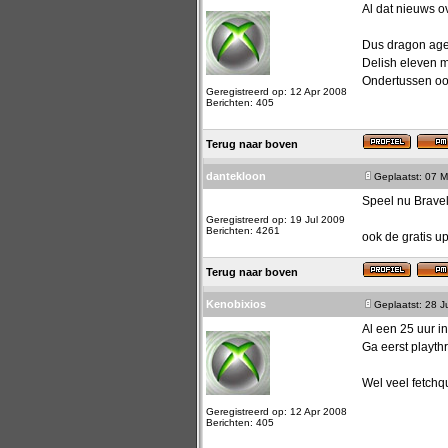
Al dat nieuws o
Dus dragon age 
Delish eleven 
Ondertussen oo
Geregistreerd op: 12 Apr 2008
Berichten: 405
Terug naar boven
dantekloon
Geplaatst: 07 M
Speel nu Bravel
Geregistreerd op: 19 Jul 2009
Berichten: 4261
ook de gratis 
Terug naar boven
Kenobixios
Geplaatst: 28 
Al een 25 uur in
Ga eerst playth
Wel veel fetchqu
Geregistreerd op: 12 Apr 2008
Berichten: 405