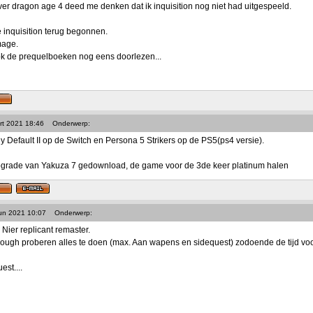
ver dragon age 4 deed me denken dat ik inquisition nog niet had uitgespeeld.
inquisition terug begonnen.
mage.
k de prequelboeken nog eens doorlezen...
rt 2021 18:46
Onderwerp:
y Default II op de Switch en Persona 5 Strikers op de PS5(ps4 versie).
upgrade van Yakuza 7 gedownload, de game voor de 3de keer platinum halen
Jun 2021 10:07
Onderwerp:
 Nier replicant remaster.
rough proberen alles te doen (max. Aan wapens en sidequest) zodoende de tijd voor 
est....