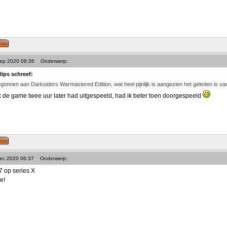
Sep 2020 08:36
Onderwerp:
lips schreef:
gonnen aan Darksiders Warmastered Edition, wat heel pijnlijk is aangezien het geleden is van 3
 de game twee uur later had uitgespeeld, had ik beter toen doorgespeeld
Dec 2020 06:37
Onderwerp:
 op series X
e!