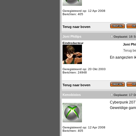
Geregistreerd op: 12 Apr 2008
Berichten: 405
Terug naar boven
Joni Philips
Geplaatst: 16 
Eindredacteur
Joni Phi
Terug be
En aangezien ik
Geregistreerd op: 20 Okt 2003
Berichten: 24948
Terug naar boven
Kenobixios
Geplaatst: 17 
Cyberpunk 2077
Geweldige gam
Geregistreerd op: 12 Apr 2008
Berichten: 405