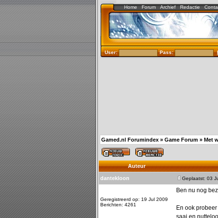
Home
Forum
Archief
Redactie
Conta
User:
Pass:
Gamed.nl Forumindex
»
Game Forum
»
Met w
Auteur
dantekloon
Geplaatst: 03 J
Ben nu nog bezi
Geregistreerd op: 19 Jul 2009
Berichten: 4261
En ook probeer 
saai en nutteloo