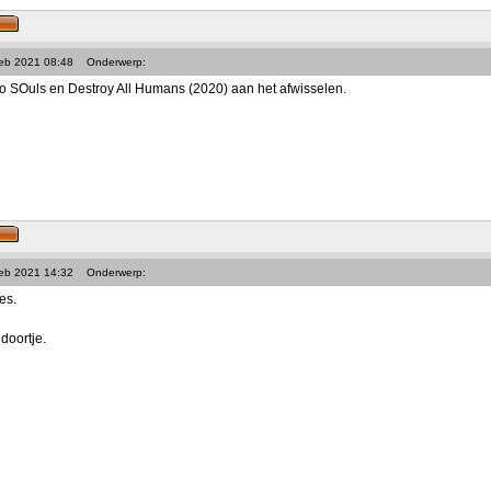
Feb 2021 08:48
Onderwerp:
 SOuls en Destroy All Humans (2020) aan het afwisselen.
Feb 2021 14:32
Onderwerp:
es.
doortje.