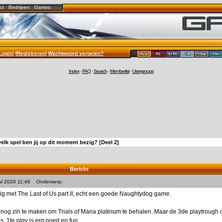
ct
Bedrijven
Games
Login!
(
Registreren
)
Wachtwoord vergeten?
Index
-
FAQ
-
Search
-
Memberlist
-
Usergroups
elk spel ben jij op dit moment bezig? [Deel 2]
Bericht
ul 2020 11:46
Onderwerp:
g met The Last of Us part II, echt een goede Naughtydog game.
nog zin te maken om Trials of Mana platinum te behalen. Maar de 3de playtrough 
s. 1te plqy is erg goed en fun.