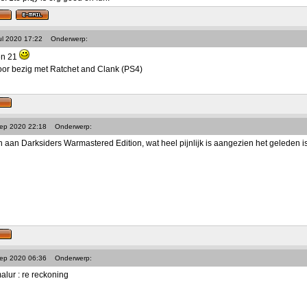
ul 2020 17:22
Onderwerp:
oen 21
oor bezig met Ratchet and Clank (PS4)
Sep 2020 22:18
Onderwerp:
aan Darksiders Warmastered Edition, wat heel pijnlijk is aangezien het geleden is v
Sep 2020 06:36
Onderwerp:
lur : re reckoning