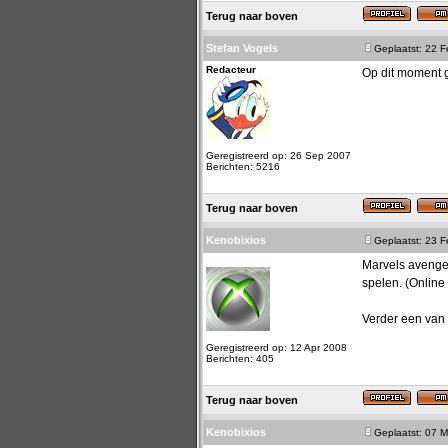
Terug naar boven
Stefan Vogels
Geplaatst: 22 
Redacteur
Op dit moment
Geregistreerd op: 26 Sep 2007
Berichten: 5216
Terug naar boven
Kenobixios
Geplaatst: 23 
Marvels avenger
spelen. (Online
Verder een van 
Geregistreerd op: 12 Apr 2008
Berichten: 405
Terug naar boven
Kenobixios
Geplaatst: 07 M