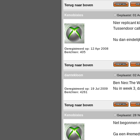
Terug naar boven
Kenobixios
Geplaatst: 01 
Nier replicant k
Tussendoor call
Nu dan eindelij
Geregistreerd op: 12 Apr 2008
Berichten: 405
Terug naar boven
dantekloon
Geplaatst: 02 
Ben Neo:The Wor
Nu in week 3, d
Geregistreerd op: 19 Jul 2009
Berichten: 4261
Terug naar boven
Kenobixios
Geplaatst: 28 
Net begonnen m
Ga een #remed