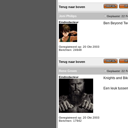
Terug naar boven
Joni Philips
Geplaatst: 22 
Eindredacteur
Ben Beyond Two
Geregistreerd op: 20 Okt 2003
Berichten: 24948
Terug naar boven
Rene Groen
Geplaatst: 22 
Eindredacteur
Knights and Bik
Een leuk tussen
Geregistreerd op: 20 Okt 2003
Berichten: 17942