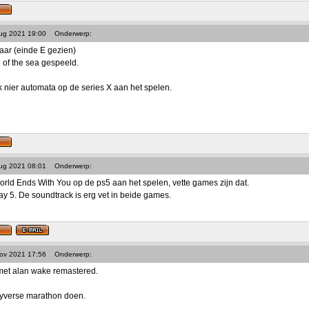
Aug 2021 19:00
Onderwerp:
laar (einde E gezien)
 of the sea gespeeld.
k nier automata op de series X aan het spelen.
Aug 2021 08:01
Onderwerp:
ld Ends With You op de ps5 aan het spelen, vette games zijn dat.
ay 5. De soundtrack is erg vet in beide games.
Nov 2021 17:56
Onderwerp:
et alan wake remastered.
yverse marathon doen.