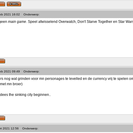
Feb 2021 16:02
Onderwerp:
 geen
main game
. Speel afwisselend Overwatch, Don't Starve Together en Star Wars: 
Feb 2021 09:49
Onderwerp:
s nog wat grinden voor mn personages te levelled en de currency vrij te spelen om 
 met mn broer)
dees the sinking city beginnen..
rt 2021 12:56
Onderwerp: