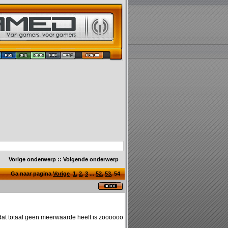
Vorige onderwerp
::
Volgende onderwerp
Ga naar pagina
Vorige
1
,
2
,
3
...
52
,
53
,
54
dat totaal geen meerwaarde heeft is zoooooo