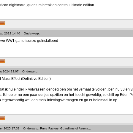
ican nightmare, quantum break en control ultimate edition
Sep 2022 14:40
Onderwerp:
uwe WW1 game isonzo geïnstalleerd
rt 2024 23:07
Onderwerp:
 Mass Effect (Definitive Edition)
 dat ik nu eindelijk volwassen genoeg ben om het verhaal te volgen, ben nu 33 en v
 Ik heb er nu een paar uurtjes opzitten en het is echt geweldig, zo chill op Eden Pri
eb tegenwoordig wel een sterk inlevingsvermogen en ga er helemaal in op.
Jun 2025 17:33
Onderwerp: Rune Factory: Guardians of Azuma...