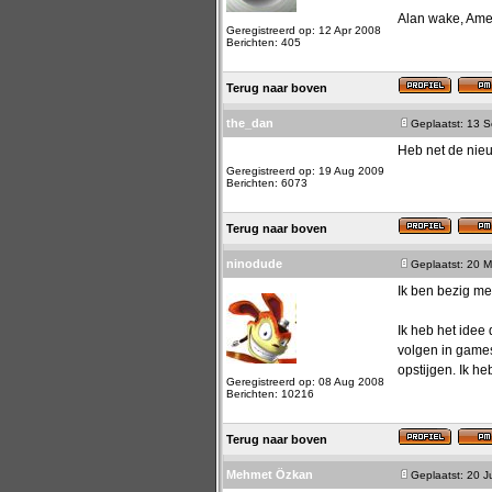
Alan wake, Amer
Geregistreerd op: 12 Apr 2008
Berichten: 405
Terug naar boven
the_dan
Geplaatst: 13 
Heb net de nie
Geregistreerd op: 19 Aug 2009
Berichten: 6073
Terug naar boven
ninodude
Geplaatst: 20 M
Ik ben bezig met
Ik heb het idee
volgen in games.
opstijgen. Ik h
Geregistreerd op: 08 Aug 2008
Berichten: 10216
Terug naar boven
Mehmet Özkan
Geplaatst: 20 