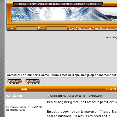
Home
Forum
Archief
Redactie
Contact
Bedrijven
Games
User:
Pass:
Login!
(
Registreren
)
Wachtwoord verg
Index
-
FA
Gamed.nl Forumindex
»
Game Forum
»
Met welk spel ben jij op dit moment bezi
Auteur
Bericht
dantekloon
Geplaatst: 03 Jul 2020 11:46
Onderwerp:
Ben nu nog bezig met The Last of Us part II, ec
Geregistreerd op: 19 Jul 2009
Berichten: 4261
En ook probeer nog zin te maken om Trials of Ma
saai en nutteloos. 1te plqy is erg goed en fun.