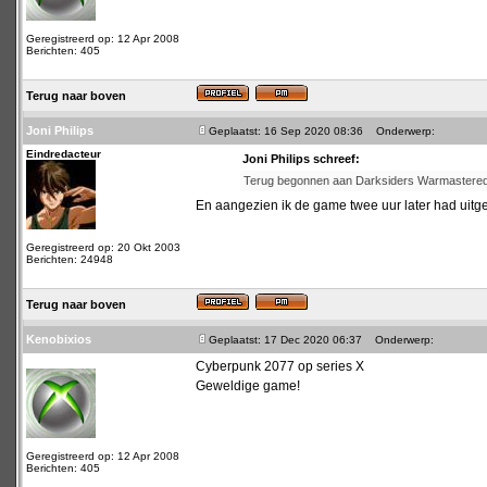
Geregistreerd op: 12 Apr 2008
Berichten: 405
Terug naar boven
Joni Philips
Geplaatst: 16 Sep 2020 08:36
Onderwerp:
Eindredacteur
Joni Philips schreef:
Terug begonnen aan Darksiders Warmastered Editi
En aangezien ik de game twee uur later had uitg
Geregistreerd op: 20 Okt 2003
Berichten: 24948
Terug naar boven
Kenobixios
Geplaatst: 17 Dec 2020 06:37
Onderwerp:
Cyberpunk 2077 op series X
Geweldige game!
Geregistreerd op: 12 Apr 2008
Berichten: 405