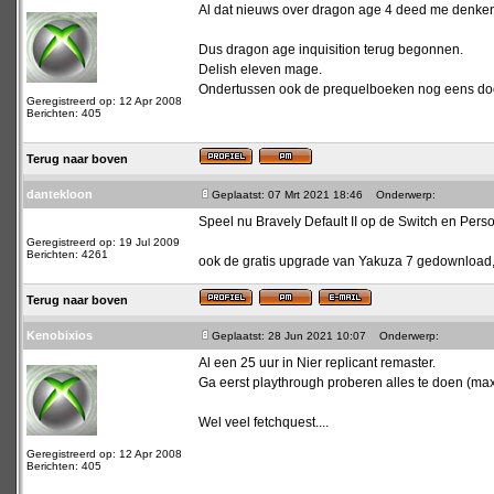
Al dat nieuws over dragon age 4 deed me denken d
Dus dragon age inquisition terug begonnen.
Delish eleven mage.
Ondertussen ook de prequelboeken nog eens doo
Geregistreerd op: 12 Apr 2008
Berichten: 405
Terug naar boven
dantekloon
Geplaatst: 07 Mrt 2021 18:46
Onderwerp:
Speel nu Bravely Default II op de Switch en Perso
Geregistreerd op: 19 Jul 2009
Berichten: 4261
ook de gratis upgrade van Yakuza 7 gedownload,
Terug naar boven
Kenobixios
Geplaatst: 28 Jun 2021 10:07
Onderwerp:
Al een 25 uur in Nier replicant remaster.
Ga eerst playthrough proberen alles te doen (max
Wel veel fetchquest....
Geregistreerd op: 12 Apr 2008
Berichten: 405