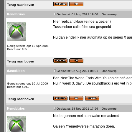
Terug naar boven
Kenobixios
Geplaatst: 01 Aug 2021 19:00
Onderwerp:
Nier replicant klaar (einde E gezien)
Tussendoor call of the sea gespeeld.
Nu dan eindelijk nier automata op de series X aa
Geregistreerd op: 12 Apr 2008
Berichten: 405
Terug naar boven
dantekloon
Geplaatst: 02 Aug 2021 08:01
Onderwerp:
Ben Neo:The World Ends With You op de ps5 aan h
Nu in week 3, day 5. De soundtrack is erg vet in
Geregistreerd op: 19 Jul 2009
Berichten: 4261
Terug naar boven
Kenobixios
Geplaatst: 28 Nov 2021 17:56
Onderwerp:
Net begonnen met alan wake remastered.
Ga een #remedyverse marathon doen.