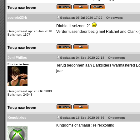
Terug naar boven
scorpio23-b
Geplaatst: 05 Jul 2020 17:22
Onderwerp:
Diablo III seizoen 21
Geregistreerd op: 26 Jan 2010
Verder tussendoor bezig met Ratchet and Clank 
Berichten: 1197
Terug naar boven
Joni Philips
Geplaatst: 04 Sep 2020 22:18
Onderwerp:
Eindredacteur
Terug begonnen aan Darksiders Warmastered Edition
jaar.
Geregistreerd op: 20 Okt 2003
Berichten: 24948
Terug naar boven
Kenobixios
Geplaatst: 16 Sep 2020 06:36
Onderwerp:
Kingdoms of amalur : re reckoning