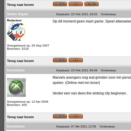
Terug naar boven
Stefan Vogels
Geplaatst: 22 Feb 2021 16:02
Onderwerp:
Redacteur
Op dit moment geen
main game
. Speel afwissele
Geregistreerd op: 26 Sep 2007
Berichten: 5216
Terug naar boven
Kenobixios
Geplaatst: 23 Feb 2021 09:49
Onderwerp:
Marvels avengers nog wat grinden voor mn persona
spelen. (Online met mn broer)
Verder een van dees the sinking city beginnen..
Geregistreerd op: 12 Apr 2008
Berichten: 405
Terug naar boven
Kenobixios
Geplaatst: 07 Mrt 2021 12:56
Onderwerp: