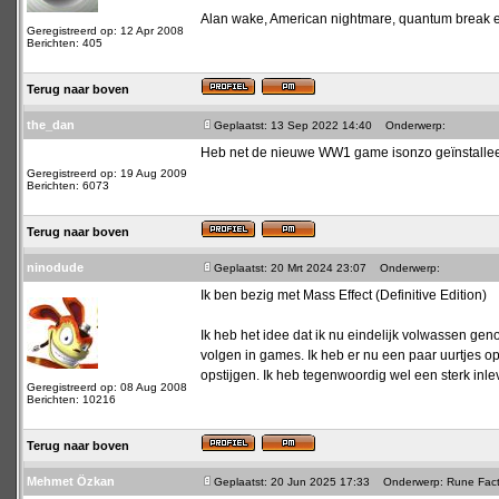
Alan wake, American nightmare, quantum break en
Geregistreerd op: 12 Apr 2008
Berichten: 405
Terug naar boven
the_dan
Geplaatst: 13 Sep 2022 14:40
Onderwerp:
Heb net de nieuwe WW1 game isonzo geïnstalle
Geregistreerd op: 19 Aug 2009
Berichten: 6073
Terug naar boven
ninodude
Geplaatst: 20 Mrt 2024 23:07
Onderwerp:
Ik ben bezig met Mass Effect (Definitive Edition)
Ik heb het idee dat ik nu eindelijk volwassen gen
volgen in games. Ik heb er nu een paar uurtjes opz
opstijgen. Ik heb tegenwoordig wel een sterk inl
Geregistreerd op: 08 Aug 2008
Berichten: 10216
Terug naar boven
Mehmet Özkan
Geplaatst: 20 Jun 2025 17:33
Onderwerp: Rune Facto