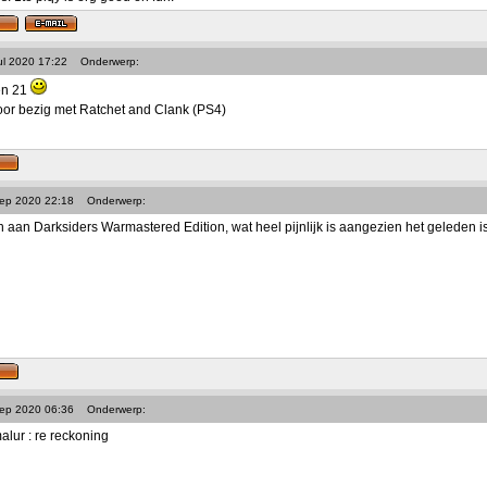
ul 2020 17:22
Onderwerp:
oen 21
oor bezig met Ratchet and Clank (PS4)
Sep 2020 22:18
Onderwerp:
aan Darksiders Warmastered Edition, wat heel pijnlijk is aangezien het geleden is v
Sep 2020 06:36
Onderwerp:
lur : re reckoning