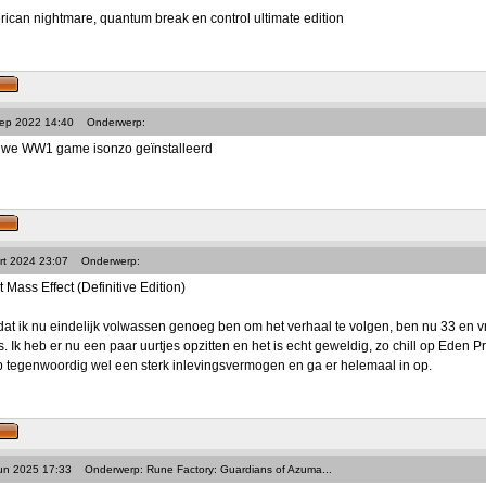
ican nightmare, quantum break en control ultimate edition
Sep 2022 14:40
Onderwerp:
uwe WW1 game isonzo geïnstalleerd
rt 2024 23:07
Onderwerp:
 Mass Effect (Definitive Edition)
 dat ik nu eindelijk volwassen genoeg ben om het verhaal te volgen, ben nu 33 en v
 Ik heb er nu een paar uurtjes opzitten en het is echt geweldig, zo chill op Eden Pri
eb tegenwoordig wel een sterk inlevingsvermogen en ga er helemaal in op.
Jun 2025 17:33
Onderwerp: Rune Factory: Guardians of Azuma...