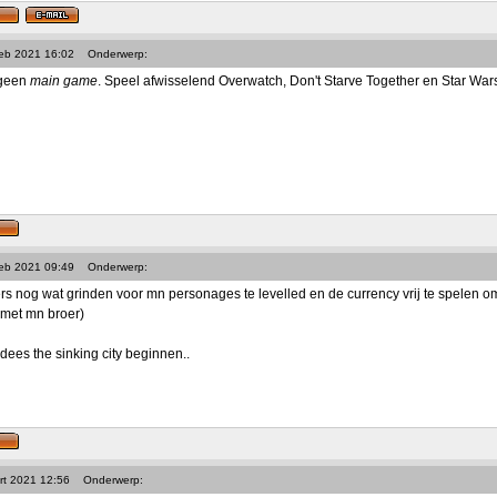
Feb 2021 16:02
Onderwerp:
 geen
main game
. Speel afwisselend Overwatch, Don't Starve Together en Star Wars: 
Feb 2021 09:49
Onderwerp:
s nog wat grinden voor mn personages te levelled en de currency vrij te spelen om 
 met mn broer)
dees the sinking city beginnen..
rt 2021 12:56
Onderwerp: