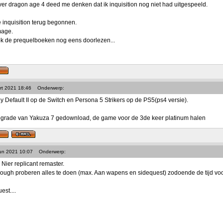
ver dragon age 4 deed me denken dat ik inquisition nog niet had uitgespeeld.
inquisition terug begonnen.
mage.
k de prequelboeken nog eens doorlezen...
rt 2021 18:46
Onderwerp:
y Default II op de Switch en Persona 5 Strikers op de PS5(ps4 versie).
upgrade van Yakuza 7 gedownload, de game voor de 3de keer platinum halen
Jun 2021 10:07
Onderwerp:
 Nier replicant remaster.
rough proberen alles te doen (max. Aan wapens en sidequest) zodoende de tijd voor 
est....