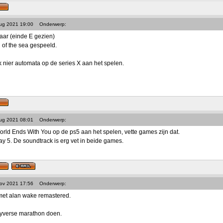
Aug 2021 19:00
Onderwerp:
laar (einde E gezien)
 of the sea gespeeld.
k nier automata op de series X aan het spelen.
Aug 2021 08:01
Onderwerp:
ld Ends With You op de ps5 aan het spelen, vette games zijn dat.
ay 5. De soundtrack is erg vet in beide games.
Nov 2021 17:56
Onderwerp:
et alan wake remastered.
yverse marathon doen.