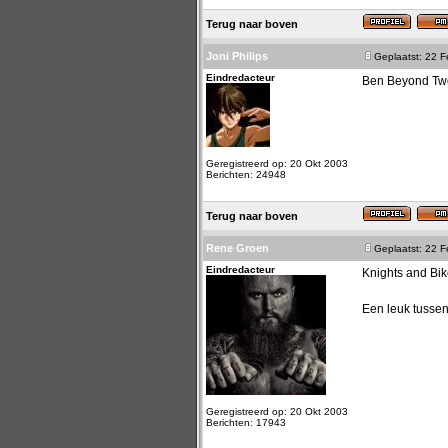
Terug naar boven
Joni Philips
Geplaatst: 22 
Eindredacteur
Ben Beyond Two
Geregistreerd op: 20 Okt 2003
Berichten: 24948
Terug naar boven
Rene Groen
Geplaatst: 22 
Eindredacteur
Knights and Bik
Een leuk tussen
Geregistreerd op: 20 Okt 2003
Berichten: 17943