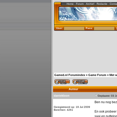
Home
Forum
Archief
Redactie
Conta
User:
Pass:
Gamed.nl Forumindex
»
Game Forum
»
Met w
Auteur
dantekloon
Geplaatst: 03 J
Ben nu nog bezi
Geregistreerd op: 19 Jul 2009
Berichten: 4261
En ook probeer 
saai en nutteloo