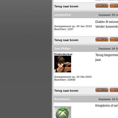
Terug naar boven
scorpio23-b
Geplaatst: 05 J
Diablo III seiz
Geregistreerd op: 26 Jan 2010
Verder tussend
Berichten: 1197
Terug naar boven
Joni Philips
Geplaatst: 04 
Eindredacteur
Terug begonnen 
jaar.
Geregistreerd op: 20 Okt 2003
Berichten: 24948
Terug naar boven
Kenobixios
Geplaatst: 16 
Kingdoms of ama