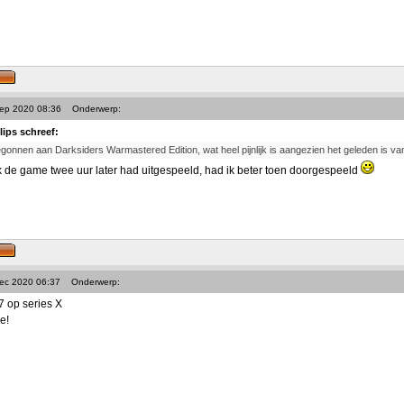
Sep 2020 08:36
Onderwerp:
lips schreef:
gonnen aan Darksiders Warmastered Edition, wat heel pijnlijk is aangezien het geleden is van 3
 de game twee uur later had uitgespeeld, had ik beter toen doorgespeeld
Dec 2020 06:37
Onderwerp:
 op series X
e!