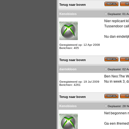
Terug naar boven
Kenobixios
Geplaatst: 01 
Nier replicant k
Tussendoor call
Nu dan eindelij
Geregistreerd op: 12 Apr 2008
Berichten: 405
Terug naar boven
dantekloon
Geplaatst: 02 
Ben Neo:The Wor
Nu in week 3, d
Geregistreerd op: 19 Jul 2009
Berichten: 4261
Terug naar boven
Kenobixios
Geplaatst: 28 
Net begonnen m
Ga een #remed