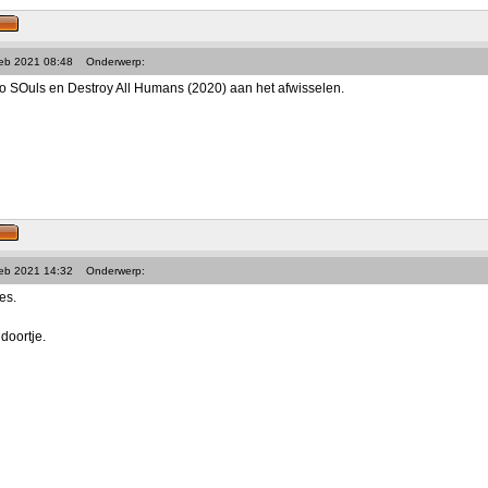
Feb 2021 08:48
Onderwerp:
 SOuls en Destroy All Humans (2020) aan het afwisselen.
Feb 2021 14:32
Onderwerp:
es.
doortje.