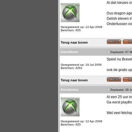
Al dat nieuws o
Dus dragon age 
Delish eleven 
Ondertussen oo
Geregistreerd op: 12 Apr 2008
Berichten: 405
Terug naar boven
dantekloon
Geplaatst: 07 M
Speel nu Bravel
Geregistreerd op: 19 Jul 2009
Berichten: 4261
ook de gratis 
Terug naar boven
Kenobixios
Geplaatst: 28 
Al een 25 uur in
Ga eerst playth
Wel veel fetchqu
Geregistreerd op: 12 Apr 2008
Berichten: 405