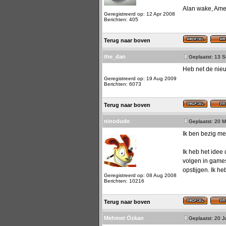
Alan wake, Amer
Geregistreerd op: 12 Apr 2008
Berichten: 405
Terug naar boven
the_dan
Geplaatst: 13 
Heb net de nie
Geregistreerd op: 19 Aug 2009
Berichten: 6073
Terug naar boven
ninodude
Geplaatst: 20 M
Ik ben bezig met
Ik heb het idee
volgen in games.
opstijgen. Ik h
Geregistreerd op: 08 Aug 2008
Berichten: 10216
Terug naar boven
Mehmet Özkan
Geplaatst: 20 