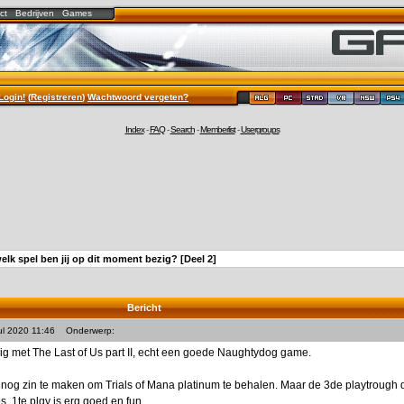
ct
Bedrijven
Games
Login!
(
Registreren
)
Wachtwoord vergeten?
Index
-
FAQ
-
Search
-
Memberlist
-
Usergroups
elk spel ben jij op dit moment bezig? [Deel 2]
Bericht
ul 2020 11:46
Onderwerp:
g met The Last of Us part II, echt een goede Naughtydog game.
nog zin te maken om Trials of Mana platinum te behalen. Maar de 3de playtrough 
s. 1te plqy is erg goed en fun.