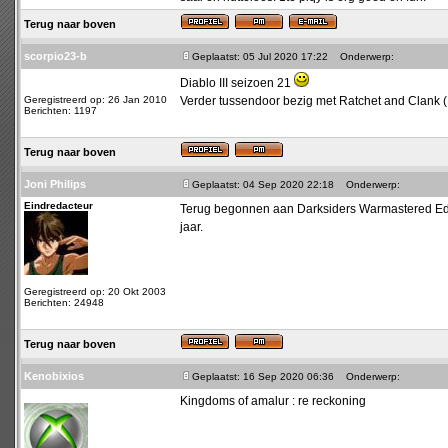
Terug naar boven
scorpio23-b
Geplaatst: 05 Jul 2020 17:22
Onderwerp:
Diablo III seizoen 21
Geregistreerd op: 26 Jan 2010
Verder tussendoor bezig met Ratchet and Clank 
Berichten: 1197
Terug naar boven
Joni Philips
Geplaatst: 04 Sep 2020 22:18
Onderwerp:
Eindredacteur
Terug begonnen aan Darksiders Warmastered Edition
jaar.
Geregistreerd op: 20 Okt 2003
Berichten: 24948
Terug naar boven
Kenobixios
Geplaatst: 16 Sep 2020 06:36
Onderwerp:
Kingdoms of amalur : re reckoning