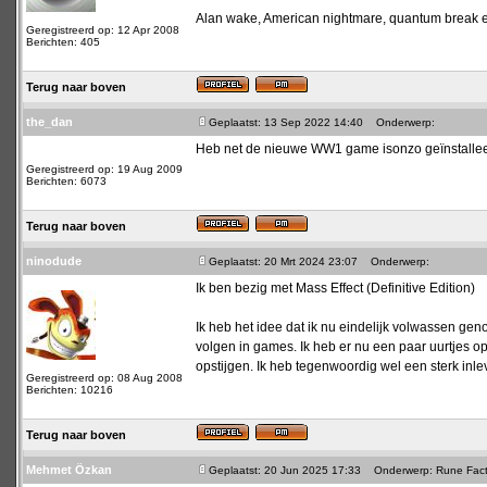
Alan wake, American nightmare, quantum break en
Geregistreerd op: 12 Apr 2008
Berichten: 405
Terug naar boven
the_dan
Geplaatst: 13 Sep 2022 14:40
Onderwerp:
Heb net de nieuwe WW1 game isonzo geïnstalle
Geregistreerd op: 19 Aug 2009
Berichten: 6073
Terug naar boven
ninodude
Geplaatst: 20 Mrt 2024 23:07
Onderwerp:
Ik ben bezig met Mass Effect (Definitive Edition)
Ik heb het idee dat ik nu eindelijk volwassen gen
volgen in games. Ik heb er nu een paar uurtjes opz
opstijgen. Ik heb tegenwoordig wel een sterk inl
Geregistreerd op: 08 Aug 2008
Berichten: 10216
Terug naar boven
Mehmet Özkan
Geplaatst: 20 Jun 2025 17:33
Onderwerp: Rune Facto