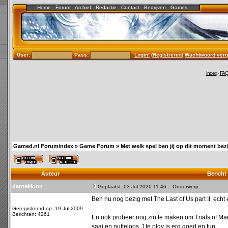
Home
Forum
Archief
Redactie
Contact
Bedrijven
Games
User:
Pass:
Login!
(
Registreren
)
Wachtwoord verg
Index
-
FA
Gamed.nl Forumindex
»
Game Forum
»
Met welk spel ben jij op dit moment bezi
Auteur
Bericht
dantekloon
Geplaatst: 03 Jul 2020 11:46
Onderwerp:
Ben nu nog bezig met The Last of Us part II, ec
Geregistreerd op: 19 Jul 2009
Berichten: 4261
En ook probeer nog zin te maken om Trials of Ma
saai en nutteloos. 1te plqy is erg goed en fun.