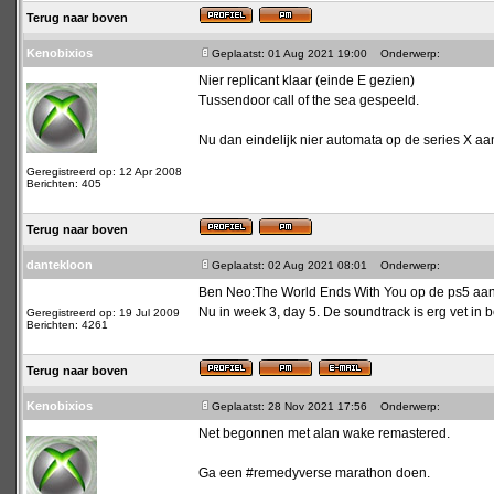
Terug naar boven
Kenobixios
Geplaatst: 01 Aug 2021 19:00
Onderwerp:
Nier replicant klaar (einde E gezien)
Tussendoor call of the sea gespeeld.
Nu dan eindelijk nier automata op de series X aa
Geregistreerd op: 12 Apr 2008
Berichten: 405
Terug naar boven
dantekloon
Geplaatst: 02 Aug 2021 08:01
Onderwerp:
Ben Neo:The World Ends With You op de ps5 aan h
Nu in week 3, day 5. De soundtrack is erg vet in
Geregistreerd op: 19 Jul 2009
Berichten: 4261
Terug naar boven
Kenobixios
Geplaatst: 28 Nov 2021 17:56
Onderwerp:
Net begonnen met alan wake remastered.
Ga een #remedyverse marathon doen.