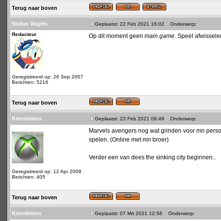
Terug naar boven
Stefan Vogels
Geplaatst: 22 Feb 2021 16:02
Onderwerp:
Redacteur
Op dit moment geen
main game
. Speel afwissele
Geregistreerd op: 26 Sep 2007
Berichten: 5216
Terug naar boven
Kenobixios
Geplaatst: 23 Feb 2021 09:49
Onderwerp:
Marvels avengers nog wat grinden voor mn persona
spelen. (Online met mn broer)
Verder een van dees the sinking city beginnen..
Geregistreerd op: 12 Apr 2008
Berichten: 405
Terug naar boven
Kenobixios
Geplaatst: 07 Mrt 2021 12:56
Onderwerp: