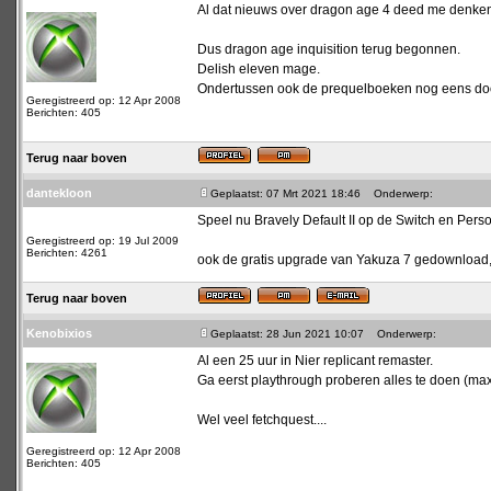
Al dat nieuws over dragon age 4 deed me denken d
Dus dragon age inquisition terug begonnen.
Delish eleven mage.
Ondertussen ook de prequelboeken nog eens doo
Geregistreerd op: 12 Apr 2008
Berichten: 405
Terug naar boven
dantekloon
Geplaatst: 07 Mrt 2021 18:46
Onderwerp:
Speel nu Bravely Default II op de Switch en Perso
Geregistreerd op: 19 Jul 2009
Berichten: 4261
ook de gratis upgrade van Yakuza 7 gedownload,
Terug naar boven
Kenobixios
Geplaatst: 28 Jun 2021 10:07
Onderwerp:
Al een 25 uur in Nier replicant remaster.
Ga eerst playthrough proberen alles te doen (max
Wel veel fetchquest....
Geregistreerd op: 12 Apr 2008
Berichten: 405