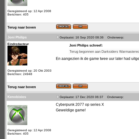
Geregistreerd op: 12 Apr 2008
Berichten: 405
Terug naar boven
Joni Philips
Geplaatst: 16 Sep 2020 08:36
Onderwerp:
Eindredacteur
Joni Philips schreef:
Terug begonnen aan Darksiders Warmastered Editi
En aangezien ik de game twee uur later had uitg
Geregistreerd op: 20 Okt 2003
Berichten: 24948
Terug naar boven
Kenobixios
Geplaatst: 17 Dec 2020 06:37
Onderwerp:
Cyberpunk 2077 op series X
Geweldige game!
Geregistreerd op: 12 Apr 2008
Berichten: 405