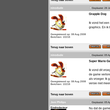
Terug naar boven
ninodude
Geplaatst: 26 
Grapple Dog
Ik vond het ee
graphics. En ik
Geregistreerd op: 08 Aug 2008
Berichten: 10216
Terug naar boven
ninodude
Geplaatst: 05 A
Super Mario Ga
Ik vond dit vro
de game verlore
als vroeger. Ik
Geregistreerd op: 08 Aug 2008
versie niet mee
Berichten: 10216
Terug naar boven
Joni Philips
Geplaatst: 05 A
Eindredacteur
Nu dat de game 