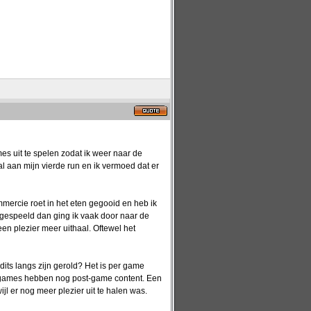
s uit te spelen zodat ik weer naar de
l aan mijn vierde run en ik vermoed dat er
mmercie roet in het eten gegooid en heb ik
itgespeeld dan ging ik vaak door naar de
en plezier meer uithaal. Oftewel het
its langs zijn gerold? Het is per game
e games hebben nog post-game content. Een
l er nog meer plezier uit te halen was.