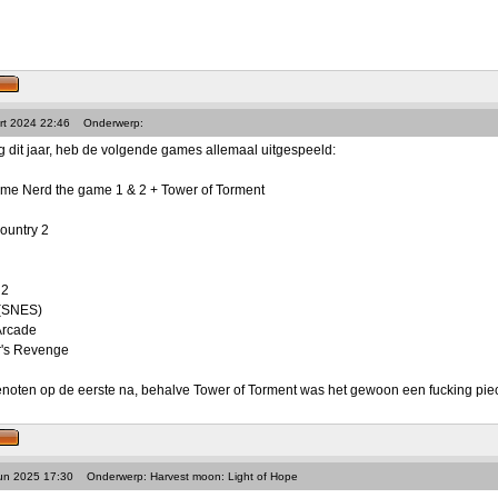
rt 2024 22:46
Onderwerp:
g dit jaar, heb de volgende games allemaal uitgespeeld:
me Nerd the game 1 & 2 + Tower of Torment
ountry 2
 2
 (SNES)
Arcade
's Revenge
noten op de eerste na, behalve Tower of Torment was het gewoon een fucking piece
Jun 2025 17:30
Onderwerp: Harvest moon: Light of Hope