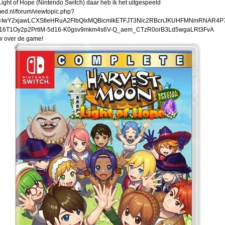
ight of Hope (Nintendo Switch) daar heb ik het uitgespeeld
ed.nl/forum/viewtopic.php?
id=IwY2xjawLCXStleHRuA2FlbQIxMQBicmlkETFJT3Nlc2RBcnJKUHFMNmRNAR4P
416T1Oy2p2PrtiM-5d16-K0gsv9mkm4s6V-Q_aem_CTzR0orB3Ld5wgaLRt3FvA
ew over de game!