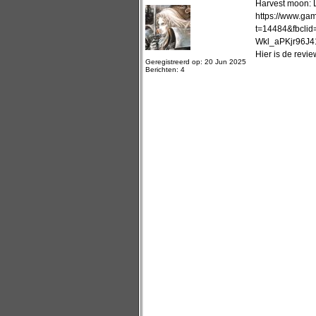
Harvest moon: L
https://www.gam
t=14484&fbcl
Wkl_aPKjr96J
Hier is de revi
Geregistreerd op: 20 Jun 2025
Berichten: 4