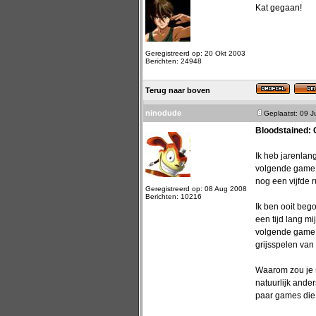
Kat gegaan!
Geregistreerd op: 20 Okt 2003
Berichten: 24948
Terug naar boven
ninodude
Geplaatst: 09 
Bloodstained: 
Ik heb jarenlan
volgende game k
nog een vijfde 
Geregistreerd op: 08 Aug 2008
Berichten: 10216
Ik ben ooit beg
een tijd lang m
volgende game, 
grijsspelen van
Waarom zou je s
natuurlijk and
paar games die 