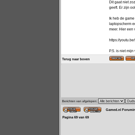
Dit gaat niet z
geeft. Er zijn 
Ik heb de game 
laptopscherm en
meer. Hier een 
https://youtu.
P.S. is niet mijn
Terug naar boven
Berichten van afgelopen:
Gamed.nl Forumi
Pagina
69
van
69