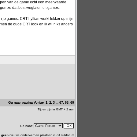
rlopen van de game echt een meerwaarde
ogen ze dat best weglaten uit games.
 je games. CRT-hyllian werkt lekker op mijn
rmen de oude CRT look en ik wil niks anders
Ga naar pagina
Vorige
1
,
2
,
3
...
67
,
68
,
69
Tijden zijn in GMT + 2 uur
Ga naar:
 geen
nieuwe onderwerpen plaatsen in dit subforum