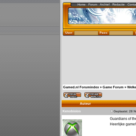
Home
Forum
Archief
Redactie
Conta
User:
Pass:
Gamed.nl Forumindex
»
Game Forum
»
Welke
Auteur
Kenobixios
Geplaatst: 28 
Guardians of th
Heerlijke game!