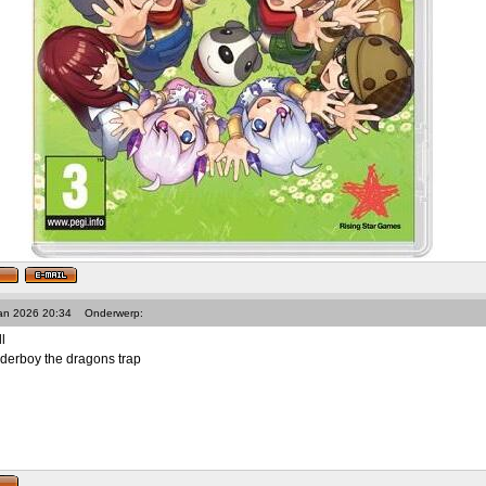
Jan 2026 20:34
Onderwerp:
l
derboy the dragons trap