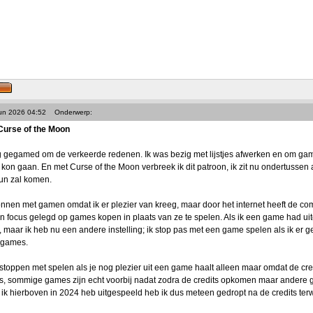
Jun 2026 04:52
Onderwerp:
Curse of the Moon
g gegamed om de verkeerde redenen. Ik was bezig met lijstjes afwerken en om game
on gaan. En met Curse of the Moon verbreek ik dit patroon, ik zit nu ondertussen a
run zal komen.
onnen met gamen omdat ik er plezier van kreeg, maar door het internet heeft de co
ijn focus gelegd op games kopen in plaats van ze te spelen. Als ik een game had u
maar ik heb nu een andere instelling; ik stop pas met een game spelen als ik er ge
 games.
toppen met spelen als je nog plezier uit een game haalt alleen maar omdat de cred
ers, sommige games zijn echt voorbij nadat zodra de credits opkomen maar ander
ik hierboven in 2024 heb uitgespeeld heb ik dus meteen gedropt na de credits terwij