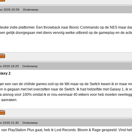
Jan 2026 20:56
Onderwerp:
n leuke indie platformer. Een throwback naar Bionic Commando op de NES maar
 ben gelijk doorgegaan met diens vervolg welke uitbreid op de gameplay en de acti
pr 2026 16:25
Onderwerp:
laxy 2
eger een van de chillste games ooit op de Wii maar op de Switch kwam ik er maar moe
n is gegaan met het overzetten naar de Switch. Ik had hetzelfde met Galaxy 1, ik v
 ga alsnog voor 100% omdat ik er nou eenmaal 40 ekkers voor heb moeten neerlegge
r aanraken.
pr 2026 21:30
Onderwerp:
van PlayStation Plus gaat, heb ik Lost Records: Bloom & Rage gespeeld. Vind het ei