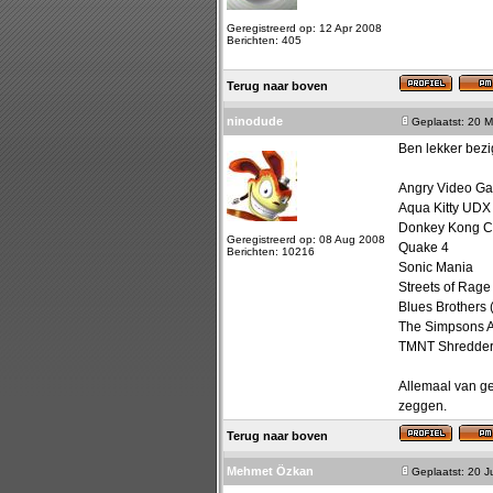
Geregistreerd op: 12 Apr 2008
Berichten: 405
Terug naar boven
ninodude
Geplaatst: 20 M
Ben lekker bezi
Angry Video Ga
Aqua Kitty UDX
Donkey Kong C
Geregistreerd op: 08 Aug 2008
Quake 4
Berichten: 10216
Sonic Mania
Streets of Rage
Blues Brothers
The Simpsons 
TMNT Shredder
Allemaal van ge
zeggen.
Terug naar boven
Mehmet Özkan
Geplaatst: 20 