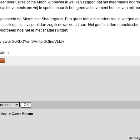
ozeer over Curse of the Moon. Alhoewel ik wel kan zeggen dat het meermaals doo
ook achievements om vrij te spelen maar ik ben geen achievement hunter, van mij m
gespeeld op Steam met Shaderglass. Een gratis tool om shaders toe te voegen aan
 als ik op mijn tv speel dan zeg ik newpixie-crt aan. Het geeft moderne beeldsche
voorbeeld hoe het er met shaders uitziet:
be/yrywUrGvRLQ?si=SAmlalGQfnuVLfZy
 video.
ndex
->
Game Forum
Je
mag