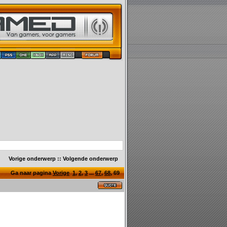
Vorige onderwerp
::
Volgende onderwerp
Ga naar pagina
Vorige
1
,
2
,
3
...
67
,
68
,
69