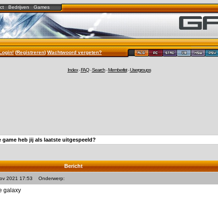
ct
Bedrijven
Games
Login!
(
Registreren
)
Wachtwoord vergeten?
Index
-
FAQ
-
Search
-
Memberlist
-
Usergroups
 game heb jij als laatste uitgespeeld?
Bericht
Nov 2021 17:53
Onderwerp:
e galaxy