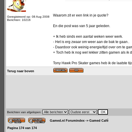
Waarom zit er een link in je quote?
Geregistreerd op: 08 Aug 2008
Berichten: 10216
En die post was van 5 jaar geleden.
+ Ik heb sinds een aantal weken weer werk.
- Het is erg zwaar om weer aan de bak te gaan..
- Daardoor ook weinig energie/tijd over om te ga
+ Toch heb ik nog wel lekker zitten gamen als ik 
Tony Hawk Pro Skater games heb ik de laatste tij
Terug naar boven
Berichten van afgelopen:
Gamed.nl Forumindex
->
Gamed Café
Pagina
174
van
174