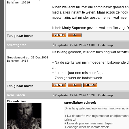
Berichten: 10216
Ik ben wel echt blij met die combinatie: gamed e
media alles instant te weten. Maar ik zou zelf o
moeten zijn, wat minder gespannen en wat meer t
Ik heb Marty Supreme gezien, wat een film zeg. D
Terug naar boven
streetfighter
Geplaatst: 22 Mrt 2026 14:09
Onderwerp:
Dit is lang geleden, leuk om toch nog wat activiteit
Geregistreerd op: 31 Dec 2008
Berichten: 3414
+ Na de sterfte van mijn moeder en bijkomende dep
zit
+ Later dit jaar een reis naar Japan
+ Zonnige weer de laatate week
Terug naar boven
Rene Groen
Geplaatst: 22 Mrt 2026 16:29
Onderwerp:
Eindredacteur
streetfighter schreef:
Dit is lang geleden, leuk om toch nog wat activit
+ Na de sterfte van mijn moeder en bijkomende 
prime zit
+ Later dit jaar een reis naar Japan
+ Zonnige weer de laatate week