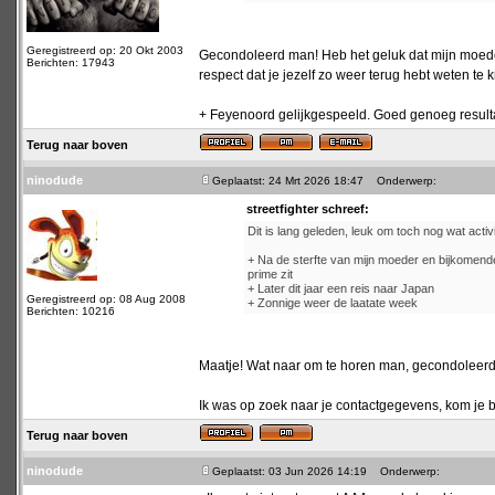
Geregistreerd op: 20 Okt 2003
Gecondoleerd man! Heb het geluk dat mijn moeder
Berichten: 17943
respect dat je jezelf zo weer terug hebt weten te 
+ Feyenoord gelijkgespeeld. Goed genoeg resultaat
Terug naar boven
ninodude
Geplaatst: 24 Mrt 2026 18:47
Onderwerp:
streetfighter schreef:
Dit is lang geleden, leuk om toch nog wat activit
+ Na de sterfte van mijn moeder en bijkomende 
prime zit
+ Later dit jaar een reis naar Japan
Geregistreerd op: 08 Aug 2008
+ Zonnige weer de laatate week
Berichten: 10216
Maatje! Wat naar om te horen man, gecondoleerd
Ik was op zoek naar je contactgegevens, kom je bi
Terug naar boven
ninodude
Geplaatst: 03 Jun 2026 14:19
Onderwerp: