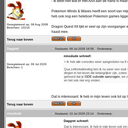
- Ik weet niet wat er met AAA aan de hand is maar
Pokemon Winds & Waves heeft een soort van mijn i
heb ook nog een heleboel Pokemon games liggen di
Geregistreerd op: 08 Aug 2008
Dragon Quest XII lijkt er veel op zijn voorganger
Berichten: 10216
haast mee.
Terug naar boven
Daggret
Geplaatst: 09 Jul 2026 16:59
Onderwerp:
ninodude schreef:
+ Ik heb alle consoles weer aangesloten na 
Geregistreerd op: 08 Jul 2026
Berichten: 1
Qua zelfontwikkeling ben ik nu weer een stuk
dingen in het leven die belangrijker zijn, zoie
gehoord dat je
ISDE subsidie aanvragen
, we z
en het ook niet erg vinden.
Dat is interessant. Ik heb in mijn leven ook tot op 
Terug naar boven
ninodude
Geplaatst: 10 Jul 2026 23:14
Onderwerp:
Daggret schreef:
Dat is interessant. Ik heb in mijn leven ook tot 