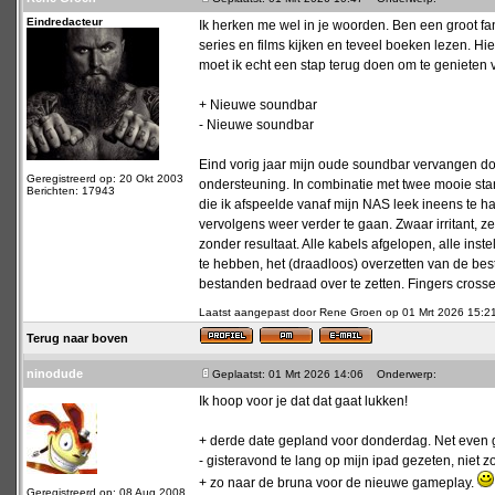
Eindredacteur
Ik herken me wel in je woorden. Ben een groot fa
series en films kijken en teveel boeken lezen. Hier
moet ik echt een stap terug doen om te genieten 
+ Nieuwe soundbar
- Nieuwe soundbar
Eind vorig jaar mijn oude soundbar vervangen 
Geregistreerd op: 20 Okt 2003
ondersteuning. In combinatie met twee mooie sta
Berichten: 17943
die ik afspeelde vanaf mijn NAS leek ineens te 
vervolgens weer verder te gaan. Zwaar irritant,
zonder resultaat. Alle kabels afgelopen, alle inst
te hebben, het (draadloos) overzetten van de best
bestanden bedraad over te zetten. Fingers crosse
Laatst aangepast door Rene Groen op 01 Mrt 2026 15:21; 
Terug naar boven
ninodude
Geplaatst: 01 Mrt 2026 14:06
Onderwerp:
Ik hoop voor je dat dat gaat lukken!
+ derde date gepland voor donderdag. Net even 
- gisteravond te lang op mijn ipad gezeten, niet 
+ zo naar de bruna voor de nieuwe gameplay.
Geregistreerd op: 08 Aug 2008