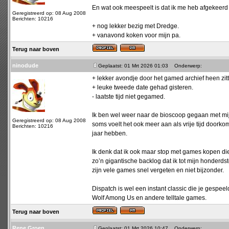
En wat ook meespeelt is dat ik me heb afgekeerd v
Geregistreerd op: 08 Aug 2008
Berichten: 10216
+ nog lekker bezig met Dredge.
+ vanavond koken voor mijn pa.
Terug naar boven
ninodude
Geplaatst: 01 Mrt 2026 01:03
Onderwerp:
+ lekker avondje door het gamed archief heen zitt
+ leuke tweede date gehad gisteren.
- laatste tijd niet gegamed.
Ik ben wel weer naar de bioscoop gegaan met mij
Geregistreerd op: 08 Aug 2008
soms voelt het ook meer aan als vrije tijd doorkom
Berichten: 10216
jaar hebben.
Ik denk dat ik ook maar stop met games kopen di
zo’n gigantische backlog dat ik tot mijn honderds
zijn vele games snel vergeten en niet bijzonder.
Dispatch is wel een instant classic die je gespe
Wolf Among Us en andere telltale games.
Terug naar boven
Rene Groen
Geplaatst: 01 Mrt 2026 10:47
Onderwerp: