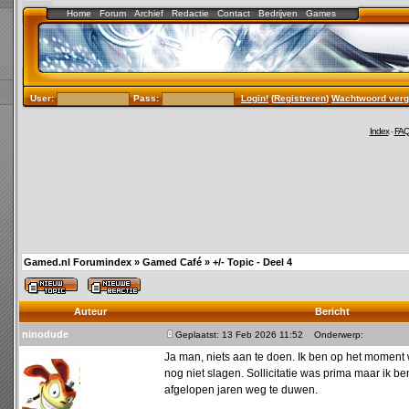
Home
Forum
Archief
Redactie
Contact
Bedrijven
Games
User:
Pass:
Login!
(
Registreren
)
Wachtwoord verg
Index
-
FA
Gamed.nl Forumindex
»
Gamed Café
»
+/- Topic - Deel 4
Auteur
Bericht
ninodude
Geplaatst: 13 Feb 2026 11:52
Onderwerp:
Ja man, niets aan te doen. Ik ben op het moment 
nog niet slagen. Sollicitatie was prima maar ik be
afgelopen jaren weg te duwen.