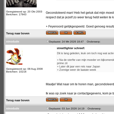
Geregistreerd op: 20 Okt 2003
Gecondoleerd man! Heb het geluk dat mijn moeder
Berichten: 17943
respect dat je jezelf zo weer terug hebt weten te 
+ Feyenoord gelijkgespeeld. Goed genoeg resultaat
Terug naar boven
ninodude
Geplaatst: 24 Mrt 2026 18:47
Onderwerp:
streetfighter schreef:
Dit is lang geleden, leuk om toch nog wat activit
+ Na de sterfte van mijn moeder en bijkomende 
prime zit
+ Later dit jaar een reis naar Japan
Geregistreerd op: 08 Aug 2008
+ Zonnige weer de laatate week
Berichten: 10216
Maatje! Wat naar om te horen man, gecondoleerd
Ik was op zoek naar je contactgegevens, kom je bi
Terug naar boven
ninodude
Geplaatst: 03 Jun 2026 14:19
Onderwerp: