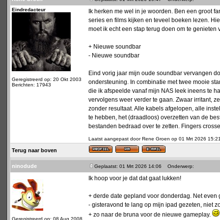
Eindredacteur
Ik herken me wel in je woorden. Ben een groot fa
series en films kijken en teveel boeken lezen. Hier
moet ik echt een stap terug doen om te genieten 
+ Nieuwe soundbar
- Nieuwe soundbar
Eind vorig jaar mijn oude soundbar vervangen 
Geregistreerd op: 20 Okt 2003
ondersteuning. In combinatie met twee mooie sta
Berichten: 17943
die ik afspeelde vanaf mijn NAS leek ineens te 
vervolgens weer verder te gaan. Zwaar irritant,
zonder resultaat. Alle kabels afgelopen, alle inst
te hebben, het (draadloos) overzetten van de best
bestanden bedraad over te zetten. Fingers crosse
Laatst aangepast door Rene Groen op 01 Mrt 2026 15:21; 
Terug naar boven
ninodude
Geplaatst: 01 Mrt 2026 14:06
Onderwerp:
Ik hoop voor je dat dat gaat lukken!
+ derde date gepland voor donderdag. Net even 
- gisteravond te lang op mijn ipad gezeten, niet 
+ zo naar de bruna voor de nieuwe gameplay.
Geregistreerd op: 08 Aug 2008