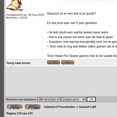
Waarom zit er een link in je quote?
Geregistreerd op: 08 Aug 2008
Berichten: 10216
En die post was van 5 jaar geleden.
+ Ik heb sinds een aantal weken weer werk.
- Het is erg zwaar om weer aan de bak te gaan..
- Daardoor ook weinig energie/tijd over om te ga
+ Toch heb ik nog wel lekker zitten gamen als ik 
Tony Hawk Pro Skater games heb ik de laatste tij
Terug naar boven
Berichten van afgelopen:
Gamed.nl Forumindex
->
Gamed Café
Pagina
174
van
174