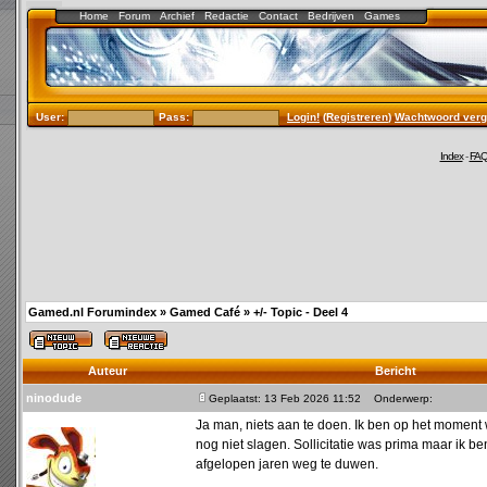
Home
Forum
Archief
Redactie
Contact
Bedrijven
Games
User:
Pass:
Login!
(
Registreren
)
Wachtwoord verg
Index
-
FA
Gamed.nl Forumindex
»
Gamed Café
»
+/- Topic - Deel 4
Auteur
Bericht
ninodude
Geplaatst: 13 Feb 2026 11:52
Onderwerp:
Ja man, niets aan te doen. Ik ben op het moment 
nog niet slagen. Sollicitatie was prima maar ik be
afgelopen jaren weg te duwen.