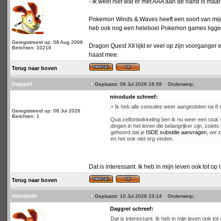
- Ik weet niet wat er met AAA aan de hand is maar
Pokemon Winds & Waves heeft een soort van mijn i
heb ook nog een heleboel Pokemon games liggen di
Geregistreerd op: 08 Aug 2008
Dragon Quest XII lijkt er veel op zijn voorganger
Berichten: 10216
haast mee.
Terug naar boven
Daggret
Geplaatst: 09 Jul 2026 16:59
Onderwerp:
ninodude schreef:
+ Ik heb alle consoles weer aangesloten na 
Geregistreerd op: 08 Jul 2026
Berichten: 1
Qua zelfontwikkeling ben ik nu weer een stuk
dingen in het leven die belangrijker zijn, zoie
gehoord dat je
ISDE subsidie aanvragen
, we z
en het ook niet erg vinden.
Dat is interessant. Ik heb in mijn leven ook tot op 
Terug naar boven
ninodude
Geplaatst: 10 Jul 2026 23:14
Onderwerp:
Daggret schreef:
Dat is interessant. Ik heb in mijn leven ook tot 