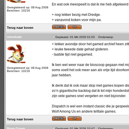
En wat ook meespeelt is dat ik me heb afgekeerd v
Geregistreerd op: 08 Aug 2008
Berichten: 10216
+ nog lekker bezig met Dredge.
+ vanavond koken voor mijn pa.
Terug naar boven
ninodude
Geplaatst: 01 Mrt 2026 01:03
Onderwerp:
+ lekker avondje door het gamed archief heen zitt
+ leuke tweede date gehad gisteren.
- laatste tijd niet gegamed.
Ik ben wel weer naar de bioscoop gegaan met mij
Geregistreerd op: 08 Aug 2008
soms voelt het ook meer aan als vrije tijd doorkom
Berichten: 10216
jaar hebben.
Ik denk dat ik ook maar stop met games kopen di
zo’n gigantische backlog dat ik tot mijn honderds
zijn vele games snel vergeten en niet bijzonder.
Dispatch is wel een instant classic die je gespe
Wolf Among Us en andere telltale games.
Terug naar boven
Rene Groen
Geplaatst: 01 Mrt 2026 10:47
Onderwerp: