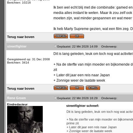
Berichten: 10216
Ik ben wel echt blij met die combinatie: gamed e
media alles instant te weten. Maar ik zou zelf o
moeten zijn, wat minder gespannen en wat meer t
Ik heb Marty Supreme gezien, wat een film zeg. D
Terug naar boven
streetfighter
Geplaatst: 22 Mrt 2026 14:09
Onderwerp:
Dit is lang geleden, leuk om toch nog wat activiteit
Geregistreerd op: 31 Dec 2008
Berichten: 3414
+ Na de sterfte van mijn moeder en bijkomende dep
zit
+ Later dit jaar een reis naar Japan
+ Zonnige weer de laatate week
Terug naar boven
Rene Groen
Geplaatst: 22 Mrt 2026 16:29
Onderwerp:
Eindredacteur
streetfighter schreef:
Dit is lang geleden, leuk om toch nog wat activit
+ Na de sterfte van mijn moeder en bijkomende 
prime zit
+ Later dit jaar een reis naar Japan
+ Zonnige weer de laatate week