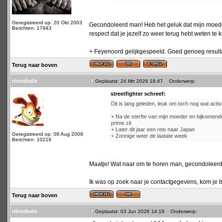
Geregistreerd op: 20 Okt 2003
Gecondoleerd man! Heb het geluk dat mijn moeder
Berichten: 17943
respect dat je jezelf zo weer terug hebt weten te 
+ Feyenoord gelijkgespeeld. Goed genoeg resultaat
Terug naar boven
ninodude
Geplaatst: 24 Mrt 2026 18:47
Onderwerp:
streetfighter schreef:
Dit is lang geleden, leuk om toch nog wat activit
+ Na de sterfte van mijn moeder en bijkomende 
prime zit
+ Later dit jaar een reis naar Japan
Geregistreerd op: 08 Aug 2008
+ Zonnige weer de laatate week
Berichten: 10216
Maatje! Wat naar om te horen man, gecondoleerd
Ik was op zoek naar je contactgegevens, kom je bi
Terug naar boven
ninodude
Geplaatst: 03 Jun 2026 14:19
Onderwerp: