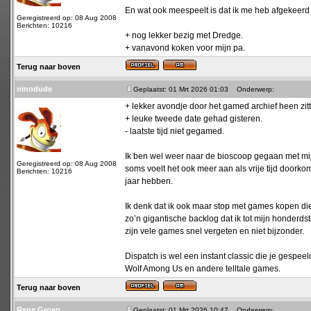
En wat ook meespeelt is dat ik me heb afgekeerd v
Geregistreerd op: 08 Aug 2008
Berichten: 10216
+ nog lekker bezig met Dredge.
+ vanavond koken voor mijn pa.
Terug naar boven
ninodude
Geplaatst: 01 Mrt 2026 01:03
Onderwerp:
+ lekker avondje door het gamed archief heen zitt
+ leuke tweede date gehad gisteren.
- laatste tijd niet gegamed.
Ik ben wel weer naar de bioscoop gegaan met mij
Geregistreerd op: 08 Aug 2008
soms voelt het ook meer aan als vrije tijd doorkom
Berichten: 10216
jaar hebben.
Ik denk dat ik ook maar stop met games kopen di
zo’n gigantische backlog dat ik tot mijn honderds
zijn vele games snel vergeten en niet bijzonder.
Dispatch is wel een instant classic die je gespe
Wolf Among Us en andere telltale games.
Terug naar boven
Rene Groen
Geplaatst: 01 Mrt 2026 10:47
Onderwerp: