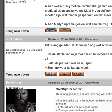
Berichten: 10216
Ik ben wel echt blij met die combinatie: gamed e
media alles instant te weten. Maar ik zou zelf o
moeten zijn, wat minder gespannen en wat meer t
Ik heb Marty Supreme gezien, wat een film zeg. D
Terug naar boven
streetfighter
Geplaatst: 22 Mrt 2026 14:09
Onderwerp:
Dit is lang geleden, leuk om toch nog wat activiteit
Geregistreerd op: 31 Dec 2008
Berichten: 3414
+ Na de sterfte van mijn moeder en bijkomende dep
zit
+ Later dit jaar een reis naar Japan
+ Zonnige weer de laatate week
Terug naar boven
Rene Groen
Geplaatst: 22 Mrt 2026 16:29
Onderwerp:
Eindredacteur
streetfighter schreef:
Dit is lang geleden, leuk om toch nog wat activit
+ Na de sterfte van mijn moeder en bijkomende 
prime zit
+ Later dit jaar een reis naar Japan
+ Zonnige weer de laatate week