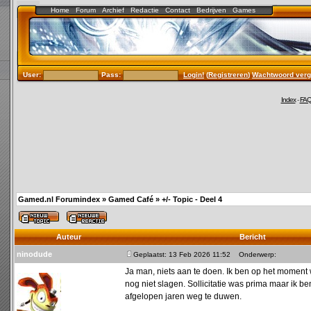
Home
Forum
Archief
Redactie
Contact
Bedrijven
Games
User:
Pass:
Login!
(
Registreren
)
Wachtwoord verg
Index
-
FA
Gamed.nl Forumindex
»
Gamed Café
»
+/- Topic - Deel 4
Auteur
Bericht
ninodude
Geplaatst: 13 Feb 2026 11:52
Onderwerp:
Ja man, niets aan te doen. Ik ben op het moment 
nog niet slagen. Sollicitatie was prima maar ik be
afgelopen jaren weg te duwen.