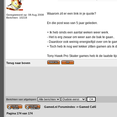
Waarom zit er een link in je quote?
Geregistreerd op: 08 Aug 2008
Berichten: 10216
En die post was van 5 jaar geleden.
+ Ik heb sinds een aantal weken weer werk.
- Het is erg zwaar om weer aan de bak te gaan..
- Daardoor ook weinig energie/tijd over om te ga
+ Toch heb ik nog wel lekker zitten gamen als ik 
Tony Hawk Pro Skater games heb ik de laatste tij
Terug naar boven
Berichten van afgelopen:
Gamed.nl Forumindex
->
Gamed Café
Pagina
174
van
174