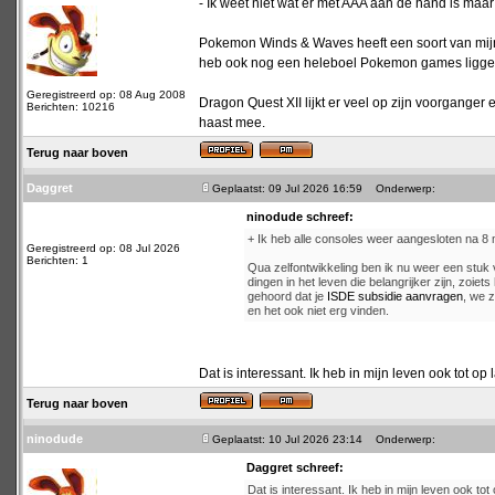
- Ik weet niet wat er met AAA aan de hand is maar
Pokemon Winds & Waves heeft een soort van mijn i
heb ook nog een heleboel Pokemon games liggen di
Geregistreerd op: 08 Aug 2008
Dragon Quest XII lijkt er veel op zijn voorganger
Berichten: 10216
haast mee.
Terug naar boven
Daggret
Geplaatst: 09 Jul 2026 16:59
Onderwerp:
ninodude schreef:
+ Ik heb alle consoles weer aangesloten na 
Geregistreerd op: 08 Jul 2026
Berichten: 1
Qua zelfontwikkeling ben ik nu weer een stuk
dingen in het leven die belangrijker zijn, zoie
gehoord dat je
ISDE subsidie aanvragen
, we z
en het ook niet erg vinden.
Dat is interessant. Ik heb in mijn leven ook tot op 
Terug naar boven
ninodude
Geplaatst: 10 Jul 2026 23:14
Onderwerp:
Daggret schreef:
Dat is interessant. Ik heb in mijn leven ook tot 