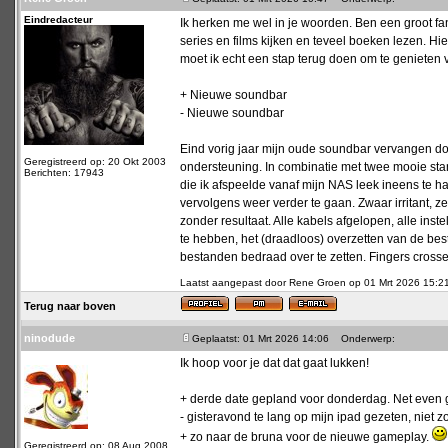
Eindredacteur
Ik herken me wel in je woorden. Ben een groot fa
series en films kijken en teveel boeken lezen. Hier
moet ik echt een stap terug doen om te genieten 
+ Nieuwe soundbar
- Nieuwe soundbar
Eind vorig jaar mijn oude soundbar vervangen 
Geregistreerd op: 20 Okt 2003
ondersteuning. In combinatie met twee mooie sta
Berichten: 17943
die ik afspeelde vanaf mijn NAS leek ineens te 
vervolgens weer verder te gaan. Zwaar irritant,
zonder resultaat. Alle kabels afgelopen, alle inst
te hebben, het (draadloos) overzetten van de best
bestanden bedraad over te zetten. Fingers crosse
Laatst aangepast door Rene Groen op 01 Mrt 2026 15:21; 
Terug naar boven
ninodude
Geplaatst: 01 Mrt 2026 14:06
Onderwerp:
Ik hoop voor je dat dat gaat lukken!
+ derde date gepland voor donderdag. Net even 
- gisteravond te lang op mijn ipad gezeten, niet 
+ zo naar de bruna voor de nieuwe gameplay.
Geregistreerd op: 08 Aug 2008