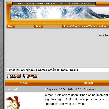
Home
Forum
Archief
Redactie
Contact
Bedrijven
Games
User:
Pass:
Login!
(
Registreren
)
Wachtwoord verg
Index
-
FA
Gamed.nl Forumindex
»
Gamed Café
»
+/- Topic - Deel 4
Auteur
Bericht
ninodude
Geplaatst: 13 Feb 2026 11:52
Onderwerp:
Ja man, niets aan te doen. Ik ben op het moment 
nog niet slagen. Sollicitatie was prima maar ik be
afgelopen jaren weg te duwen.