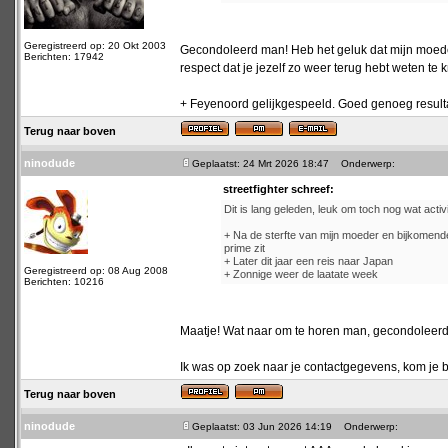
Geregistreerd op: 20 Okt 2003
Gecondoleerd man! Heb het geluk dat mijn moeder
Berichten: 17942
respect dat je jezelf zo weer terug hebt weten te 
+ Feyenoord gelijkgespeeld. Goed genoeg resultaat
Terug naar boven
ninodude
Geplaatst: 24 Mrt 2026 18:47
Onderwerp:
streetfighter schreef:
Dit is lang geleden, leuk om toch nog wat activit
+ Na de sterfte van mijn moeder en bijkomende 
prime zit
+ Later dit jaar een reis naar Japan
Geregistreerd op: 08 Aug 2008
+ Zonnige weer de laatate week
Berichten: 10216
Maatje! Wat naar om te horen man, gecondoleerd
Ik was op zoek naar je contactgegevens, kom je bi
Terug naar boven
ninodude
Geplaatst: 03 Jun 2026 14:19
Onderwerp: