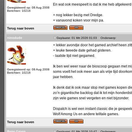
En wat ook meespeelt is dat ik me heb afgekeerd v
Geregistreerd op: 08 Aug 2008
Berichten: 10216
+ nog lekker bezig met Dredge.
+ vanavond koken voor mijn pa.
Terug naar boven
ninodude
Geplaatst: 01 Mrt 2026 01:03
Onderwerp:
+ lekker avondje door het gamed archief heen zitt
+ leuke tweede date gehad gisteren.
- laatste tijd niet gegamed.
Ik ben wel weer naar de bioscoop gegaan met mij
Geregistreerd op: 08 Aug 2008
soms voelt het ook meer aan als vrije tijd doorkom
Berichten: 10216
jaar hebben.
Ik denk dat ik ook maar stop met games kopen di
zo’n gigantische backlog dat ik tot mijn honderds
zijn vele games snel vergeten en niet bijzonder.
Dispatch is wel een instant classic die je gespe
Wolf Among Us en andere telltale games.
Terug naar boven
Rene Groen
Geplaatst: 01 Mrt 2026 10:47
Onderwerp: