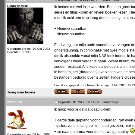
Eindredacteur
Ik herken me wel in je woorden. Ben een groot fa
series en films kijken en teveel boeken lezen. Hier
moet ik echt een stap terug doen om te genieten 
+ Nieuwe soundbar
- Nieuwe soundbar
Eind vorig jaar mijn oude soundbar vervangen 
Geregistreerd op: 20 Okt 2003
ondersteuning. In combinatie met twee mooie sta
Berichten: 17942
die ik afspeelde vanaf mijn NAS leek ineens te 
vervolgens weer verder te gaan. Zwaar irritant,
zonder resultaat. Alle kabels afgelopen, alle inst
te hebben, het (draadloos) overzetten van de best
bestanden bedraad over te zetten. Fingers crosse
Laatst aangepast door Rene Groen op 01 Mrt 2026 15:21; 
Terug naar boven
ninodude
Geplaatst: 01 Mrt 2026 14:06
Onderwerp:
Ik hoop voor je dat dat gaat lukken!
+ derde date gepland voor donderdag. Net even 
- gisteravond te lang op mijn ipad gezeten, niet 
+ zo naar de bruna voor de nieuwe gameplay.
Geregistreerd op: 08 Aug 2008