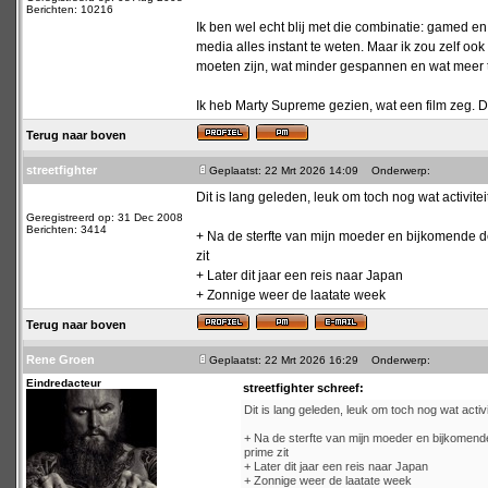
Berichten: 10216
Ik ben wel echt blij met die combinatie: gamed e
media alles instant te weten. Maar ik zou zelf o
moeten zijn, wat minder gespannen en wat meer t
Ik heb Marty Supreme gezien, wat een film zeg. D
Terug naar boven
streetfighter
Geplaatst: 22 Mrt 2026 14:09
Onderwerp:
Dit is lang geleden, leuk om toch nog wat activiteit
Geregistreerd op: 31 Dec 2008
Berichten: 3414
+ Na de sterfte van mijn moeder en bijkomende dep
zit
+ Later dit jaar een reis naar Japan
+ Zonnige weer de laatate week
Terug naar boven
Rene Groen
Geplaatst: 22 Mrt 2026 16:29
Onderwerp:
Eindredacteur
streetfighter schreef:
Dit is lang geleden, leuk om toch nog wat activit
+ Na de sterfte van mijn moeder en bijkomende 
prime zit
+ Later dit jaar een reis naar Japan
+ Zonnige weer de laatate week