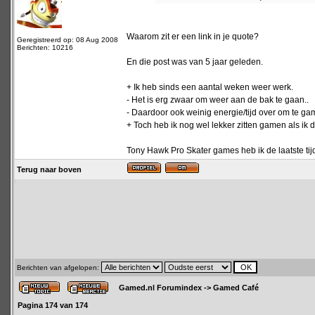
Waarom zit er een link in je quote?
Geregistreerd op: 08 Aug 2008
Berichten: 10216
En die post was van 5 jaar geleden.
+ Ik heb sinds een aantal weken weer werk.
- Het is erg zwaar om weer aan de bak te gaan..
- Daardoor ook weinig energie/tijd over om te ga
+ Toch heb ik nog wel lekker zitten gamen als ik 
Tony Hawk Pro Skater games heb ik de laatste tij
Terug naar boven
Berichten van afgelopen:
Gamed.nl Forumindex
->
Gamed Café
Pagina
174
van
174