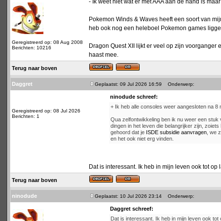
- Ik weet niet wat er met AAA aan de hand is maar
Pokemon Winds & Waves heeft een soort van mijn i
heb ook nog een heleboel Pokemon games liggen di
Geregistreerd op: 08 Aug 2008
Dragon Quest XII lijkt er veel op zijn voorganger
Berichten: 10216
haast mee.
Terug naar boven
Daggret
Geplaatst: 09 Jul 2026 16:59
Onderwerp:
ninodude schreef:
+ Ik heb alle consoles weer aangesloten na 
Geregistreerd op: 08 Jul 2026
Berichten: 1
Qua zelfontwikkeling ben ik nu weer een stuk
dingen in het leven die belangrijker zijn, zoie
gehoord dat je
ISDE subsidie aanvragen
, we z
en het ook niet erg vinden.
Dat is interessant. Ik heb in mijn leven ook tot op 
Terug naar boven
ninodude
Geplaatst: 10 Jul 2026 23:14
Onderwerp:
Daggret schreef:
Dat is interessant. Ik heb in mijn leven ook tot 