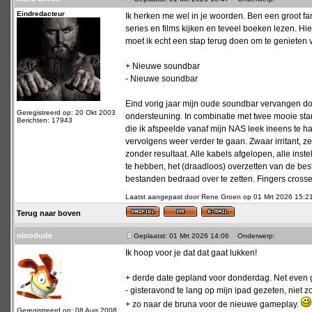
Eindredacteur
Ik herken me wel in je woorden. Ben een groot fa
series en films kijken en teveel boeken lezen. Hier
moet ik echt een stap terug doen om te genieten 
+ Nieuwe soundbar
- Nieuwe soundbar
Eind vorig jaar mijn oude soundbar vervangen 
Geregistreerd op: 20 Okt 2003
ondersteuning. In combinatie met twee mooie sta
Berichten: 17943
die ik afspeelde vanaf mijn NAS leek ineens te 
vervolgens weer verder te gaan. Zwaar irritant,
zonder resultaat. Alle kabels afgelopen, alle inst
te hebben, het (draadloos) overzetten van de best
bestanden bedraad over te zetten. Fingers crosse
Laatst aangepast door Rene Groen op 01 Mrt 2026 15:21; 
Terug naar boven
ninodude
Geplaatst: 01 Mrt 2026 14:06
Onderwerp:
Ik hoop voor je dat dat gaat lukken!
+ derde date gepland voor donderdag. Net even 
- gisteravond te lang op mijn ipad gezeten, niet 
+ zo naar de bruna voor de nieuwe gameplay.
Geregistreerd op: 08 Aug 2008