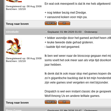
En wat ook meespeelt is dat ik me heb afgekeerd v
Geregistreerd op: 08 Aug 2008
Berichten: 10216
+ nog lekker bezig met Dredge.
+ vanavond koken voor mijn pa.
Terug naar boven
ninodude
Geplaatst: 01 Mrt 2026 01:03
Onderwerp:
+ lekker avondje door het gamed archief heen zitt
+ leuke tweede date gehad gisteren.
- laatste tijd niet gegamed.
Ik ben wel weer naar de bioscoop gegaan met mij
Geregistreerd op: 08 Aug 2008
soms voelt het ook meer aan als vrije tijd doorkom
Berichten: 10216
jaar hebben.
Ik denk dat ik ook maar stop met games kopen di
zo’n gigantische backlog dat ik tot mijn honderds
zijn vele games snel vergeten en niet bijzonder.
Dispatch is wel een instant classic die je gespe
Wolf Among Us en andere telltale games.
Terug naar boven
Rene Groen
Geplaatst: 01 Mrt 2026 10:47
Onderwerp: