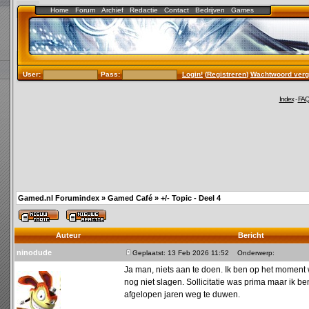
Home
Forum
Archief
Redactie
Contact
Bedrijven
Games
User:
Pass:
Login!
(
Registreren
)
Wachtwoord verg
Index
-
FA
Gamed.nl Forumindex
»
Gamed Café
»
+/- Topic - Deel 4
Auteur
Bericht
ninodude
Geplaatst: 13 Feb 2026 11:52
Onderwerp:
Ja man, niets aan te doen. Ik ben op het moment 
nog niet slagen. Sollicitatie was prima maar ik be
afgelopen jaren weg te duwen.