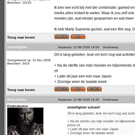
Berichten: 10216
Ik ben wel echt blij met die combinatie: gamed e
media alles instant te weten. Maar ik zou zelf o
moeten zijn, wat minder gespannen en wat meer t
Ik heb Marty Supreme gezien, wat een film zeg. D
Terug naar boven
streetfighter
Geplaatst: 22 Mrt 2026 14:09
Onderwerp:
Dit is lang geleden, leuk om toch nog wat activiteit
Geregistreerd op: 31 Dec 2008
Berichten: 3414
+ Na de sterfte van mijn moeder en bijkomende dep
zit
+ Later dit jaar een reis naar Japan
+ Zonnige weer de laatate week
Terug naar boven
Rene Groen
Geplaatst: 22 Mrt 2026 16:29
Onderwerp:
Eindredacteur
streetfighter schreef:
Dit is lang geleden, leuk om toch nog wat activit
+ Na de sterfte van mijn moeder en bijkomende 
prime zit
+ Later dit jaar een reis naar Japan
+ Zonnige weer de laatate week