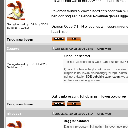
- Ik weet niet wat er met AAA aan de hand is maar
Pokemon Winds & Waves heeft een soort van mijn i
heb ook nog een heleboel Pokemon games liggen di
Geregistreerd op: 08 Aug 2008
Dragon Quest XII lijkt er veel op zijn voorganger
Berichten: 10216
haast mee.
Terug naar boven
Daggret
Geplaatst: 09 Jul 2026 16:59
Onderwerp:
ninodude schreef:
+ Ik heb alle consoles weer aangesloten na 
Geregistreerd op: 08 Jul 2026
Berichten: 1
Qua zelfontwikkeling ben ik nu weer een stuk
dingen in het leven die belangrijker zijn, zoie
gehoord dat je
ISDE subsidie aanvragen
, we z
en het ook niet erg vinden.
Dat is interessant. Ik heb in mijn leven ook tot op 
Terug naar boven
ninodude
Geplaatst: 10 Jul 2026 23:14
Onderwerp:
Daggret schreef:
Dat is interessant. Ik heb in mijn leven ook tot 