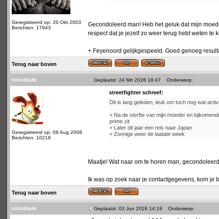
Geregistreerd op: 20 Okt 2003
Gecondoleerd man! Heb het geluk dat mijn moeder
Berichten: 17943
respect dat je jezelf zo weer terug hebt weten te 
+ Feyenoord gelijkgespeeld. Goed genoeg resultaat
Terug naar boven
ninodude
Geplaatst: 24 Mrt 2026 18:47
Onderwerp:
streetfighter schreef:
Dit is lang geleden, leuk om toch nog wat activit
+ Na de sterfte van mijn moeder en bijkomende 
prime zit
+ Later dit jaar een reis naar Japan
Geregistreerd op: 08 Aug 2008
+ Zonnige weer de laatate week
Berichten: 10216
Maatje! Wat naar om te horen man, gecondoleerd
Ik was op zoek naar je contactgegevens, kom je bi
Terug naar boven
ninodude
Geplaatst: 03 Jun 2026 14:19
Onderwerp: