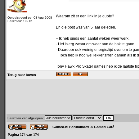
Waarom zit er een link in je quote?
Geregistreerd op: 08 Aug 2008
Berichten: 10216
En die post was van 5 jaar geleden.
+ Ik heb sinds een aantal weken weer werk.
- Het is erg zwaar om weer aan de bak te gaan..
- Daardoor ook weinig energie/tijd over om te ga
+ Toch heb ik nog wel lekker zitten gamen als ik 
Tony Hawk Pro Skater games heb ik de laatste tij
Terug naar boven
Berichten van afgelopen:
Gamed.nl Forumindex
->
Gamed Café
Pagina
174
van
174