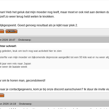
n! Heb het geluk dat mijn moeder nog leeft, maar moet er ook niet aan denken dat
ezelf zo weer terug hebt weten te knokken.
ijkgespeeld. Goed genoeg resultaat als je kijkt naar plek 2.
rt 2026 18:47
Onderwerp:
ghter schreef:
ng geleden, leuk om toch nog wat activiteit hier te zien
sterfte van mijn moeder en bijkomende depressie aangedikt tot een 93 kilo wat er nu weer afge
dit jaar een reis naar Japan
e weer de laatate week
ar om te horen man, gecondoleerd!
naar je contactgegevens, kom je bij onze discord aanschuiven? Ik stuur de invite v
Jun 2026 14:19
Onderwerp: