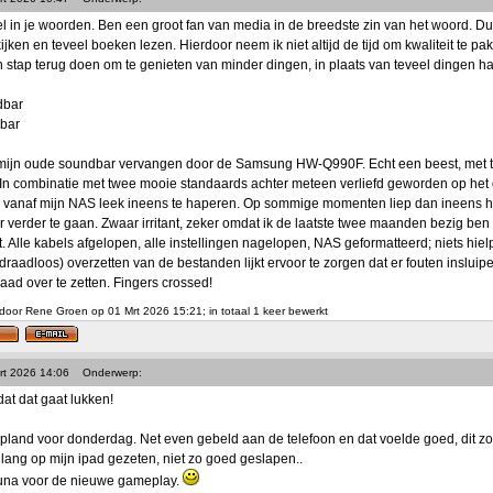
l in je woorden. Ben een groot fan van media in de breedste zin van het woord. Dus
kijken en teveel boeken lezen. Hierdoor neem ik niet altijd de tijd om kwaliteit te pa
n stap terug doen om te genieten van minder dingen, in plaats van teveel dingen ha
dbar
bar
r mijn oude soundbar vervangen door de Samsung HW-Q990F. Echt een beest, met 
In combinatie met twee mooie standaards achter meteen verliefd geworden op het 
e vanaf mijn NAS leek ineens te haperen. Op sommige momenten liep dan ineens h
 verder te gaan. Zwaar irritant, zeker omdat ik de laatste twee maanden bezig be
. Alle kabels afgelopen, alle instellingen nagelopen, NAS geformatteerd; niets hielp
(draadloos) overzetten van de bestanden lijkt ervoor te zorgen dat er fouten inslui
ad over te zetten. Fingers crossed!
door Rene Groen op 01 Mrt 2026 15:21; in totaal 1 keer bewerkt
rt 2026 14:06
Onderwerp:
dat dat gaat lukken!
pland voor donderdag. Net even gebeld aan de telefoon en dat voelde goed, dit 
e lang op mijn ipad gezeten, niet zo goed geslapen..
runa voor de nieuwe gameplay.