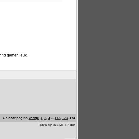
 vind gamen leuk.
Ga naar pagina
Vorige
1
,
2
,
3
...
172
,
173
,
174
Tijden zijn in GMT + 2 uur