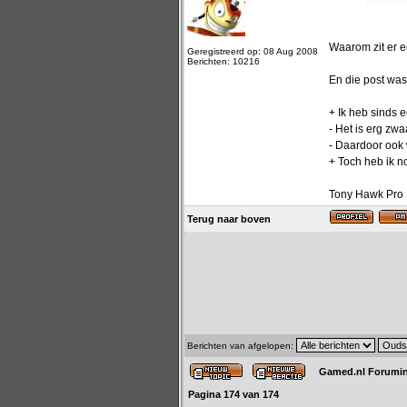
Waarom zit er ee
Geregistreerd op: 08 Aug 2008
Berichten: 10216
En die post was
+ Ik heb sinds 
- Het is erg zw
- Daardoor ook 
+ Toch heb ik n
Tony Hawk Pro S
Terug naar boven
Berichten van afgelopen:
Gamed.nl Forumi
Pagina
174
van
174