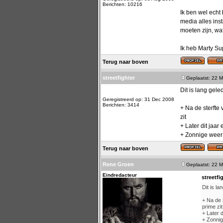
Berichten: 10216
Ik ben wel echt
media alles ins
moeten zijn, wa
Ik heb Marty Su
Terug naar boven
streetfighter
Geplaatst: 22 M
Dit is lang gele
Geregistreerd op: 31 Dec 2008
Berichten: 3414
+ Na de sterfte
zit
+ Later dit jaar
+ Zonnige weer
Terug naar boven
Rene Groen
Geplaatst: 22 M
Eindredacteur
streetfi
Dit is la
+ Na de 
prime zit
+ Later 
+ Zonnig