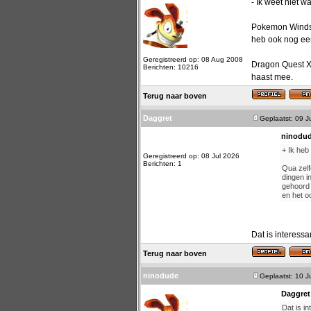
- Ik weet niet 
Pokemon Winds &
heb ook nog een
Geregistreerd op: 08 Aug 2008
Dragon Quest XII
Berichten: 10216
haast mee.
Terug naar boven
Daggret
Geplaatst: 09 J
ninodud
+ Ik heb
Geregistreerd op: 08 Jul 2026
Berichten: 1
Qua zelf
dingen i
gehoord 
en het o
Dat is interessa
Terug naar boven
ninodude
Geplaatst: 10 J
Daggret
Dat is in