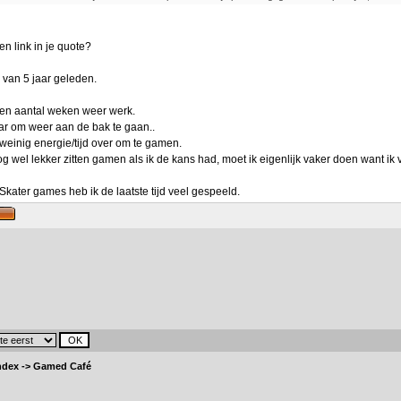
n link in je quote?
 van 5 jaar geleden.
een aantal weken weer werk.
aar om weer aan de bak te gaan..
weinig energie/tijd over om te gamen.
og wel lekker zitten gamen als ik de kans had, moet ik eigenlijk vaker doen want ik
kater games heb ik de laatste tijd veel gespeeld.
ndex
->
Gamed Café