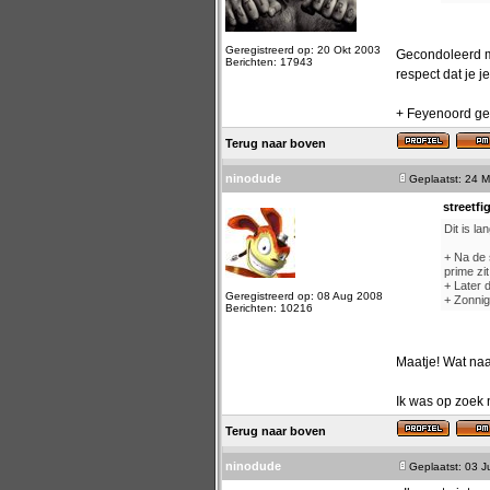
Geregistreerd op: 20 Okt 2003
Gecondoleerd ma
Berichten: 17943
respect dat je j
+ Feyenoord gel
Terug naar boven
ninodude
Geplaatst: 24 M
streetfi
Dit is la
+ Na de 
prime zit
+ Later 
Geregistreerd op: 08 Aug 2008
+ Zonnig
Berichten: 10216
Maatje! Wat na
Ik was op zoek 
Terug naar boven
ninodude
Geplaatst: 03 