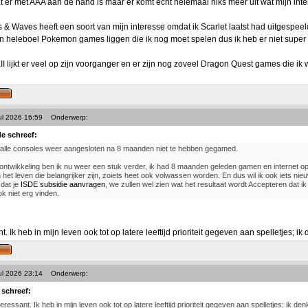
wat er met AAA aan de hand is maar er komt echt helemaal niks meer uit wat mijn int
 Waves heeft een soort van mijn interesse omdat ik Scarlet laatst had uitgespeel
 heleboel Pokemon games liggen die ik nog moet spelen dus ik heb er niet super v
 lijkt er veel op zijn voorganger en er zijn nog zoveel Dragon Quest games die ik w
ul 2026 16:59
Onderwerp:
e schreef:
 alle consoles weer aangesloten na 8 maanden niet te hebben gegamed.
ontwikkeling ben ik nu weer een stuk verder, ik had 8 maanden geleden gamen en internet op
n het leven die belangrijker zijn, zoiets heet ook volwassen worden. En dus wil ik ook iets nie
dat je
ISDE subsidie aanvragen
, we zullen wel zien wat het resultaat wordt Accepteren dat ik
ok niet erg vinden.
nt. Ik heb in mijn leven ook tot op latere leeftijd prioriteit gegeven aan spelletjes; i
ul 2026 23:14
Onderwerp:
 schreef:
teressant. Ik heb in mijn leven ook tot op latere leeftijd prioriteit gegeven aan spelletjes; ik d