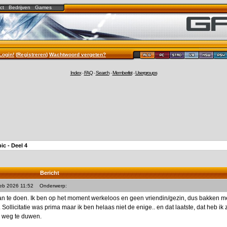
ct
Bedrijven
Games
Login!
(
Registreren
)
Wachtwoord vergeten?
Index
-
FAQ
-
Search
-
Memberlist
-
Usergroups
pic - Deel 4
Bericht
Feb 2026 11:52
Onderwerp:
an te doen. Ik ben op het moment werkeloos en geen vriendin/gezin, dus bakken me
 Sollicitatie was prima maar ik ben helaas niet de enige.. en dat laatste, dat heb 
n weg te duwen.