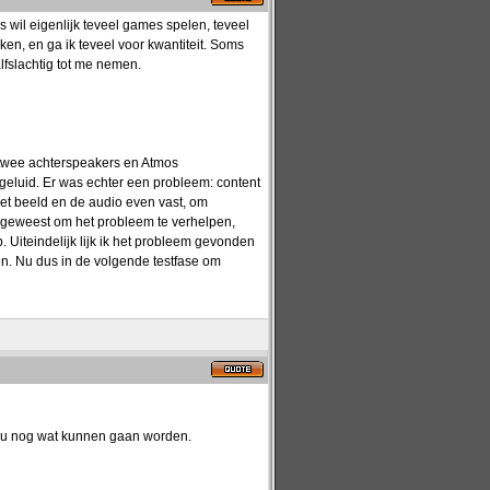
 wil eigenlijk teveel games spelen, teveel
kken, en ga ik teveel voor kwantiteit. Soms
lfslachtig tot me nemen.
twee achterspeakers en Atmos
geluid. Er was echter een probleem: content
et beeld en de audio even vast, om
n geweest om het probleem te verhelpen,
. Uiteindelijk lijk ik het probleem gevonden
pen. Nu dus in de volgende testfase om
zou nog wat kunnen gaan worden.