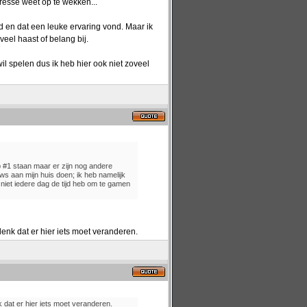
eresse weet op te wekken...
d en dat een leuke ervaring vond. Maar ik
eel haast of belang bij.
il spelen dus ik heb hier ook niet zoveel
 #1 staan maar er zijn nog andere
uws aan mijn huis doen; ik heb namelijk
 niet iedere dag de tijd heb om te gamen
k denk dat er hier iets moet veranderen.
enk dat er hier iets moet veranderen.