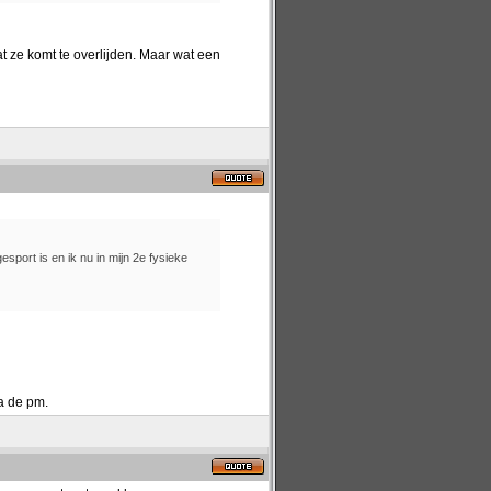
 ze komt te overlijden. Maar wat een
sport is en ik nu in mijn 2e fysieke
ia de pm.