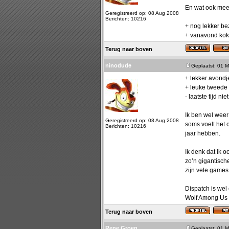
En wat ook mees
Geregistreerd op: 08 Aug 2008
Berichten: 10216
+ nog lekker be
+ vanavond kok
Terug naar boven
ninodude
Geplaatst: 01 M
+ lekker avondj
+ leuke tweede 
- laatste tijd n
Ik ben wel weer
Geregistreerd op: 08 Aug 2008
soms voelt het o
Berichten: 10216
jaar hebben.
Ik denk dat ik 
zo’n gigantisch
zijn vele games 
Dispatch is wel
Wolf Among Us 
Terug naar boven
Rene Groen
Geplaatst: 01 M