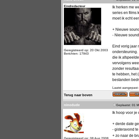
Eindredacteur
Ik herken me we
series en films 
moet ik echt ee
+ Nieuwe soun
- Nieuwe sound
Eind vorig jaa
Geregistreerd op: 20 Okt 2003
ondersteuning. 
Berichten: 17943
die ik afspeeld
vervolgens weer
zonder resultaat
te hebben, het 
bestanden bedra
Laatst aangepast 
Terug naar boven
ninodude
Geplaatst: 01 M
Ik hoop voor je 
+ derde date ge
- gisteravond t
+ zo naar de b
Geregistreerd op: 08 Aug 2008