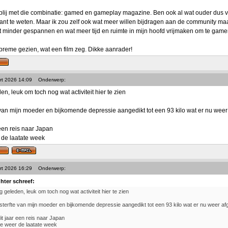
 blij met die combinatie: gamed en gameplay magazine. Ben ook al wat ouder dus voo
tant te weten. Maar ik zou zelf ook wat meer willen bijdragen aan de community maa
t minder gespannen en wat meer tijd en ruimte in mijn hoofd vrijmaken om te game
preme gezien, wat een film zeg. Dikke aanrader!
rt 2026 14:09
Onderwerp:
den, leuk om toch nog wat activiteit hier te zien
 van mijn moeder en bijkomende depressie aangedikt tot een 93 kilo wat er nu weer a
 een reis naar Japan
 de laatate week
rt 2026 16:29
Onderwerp:
ghter schreef:
ng geleden, leuk om toch nog wat activiteit hier te zien
sterfte van mijn moeder en bijkomende depressie aangedikt tot een 93 kilo wat er nu weer afge
dit jaar een reis naar Japan
e weer de laatate week