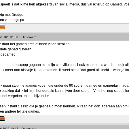
peelt is dat ik me heb afgekeerd van social media, dus val ik terug op Gamed. Voelt
zig met Dredge.
en voor mijn pa.
rt 2026 01:03
Onderwerp:
e door het gamed archief heen zitten scrollen.
date gehad gisteren.
iet gegamed.
 naar de bioscoop gegaan met mijn cineville pas. Leuk maar soms word het ook all
ok meer aan als vrije tijd doorkomen. Ik weet niet of dat goed of slecht is want je 
ook maar stop met games kopen die onder de 90 scoren, gamed en gameplay magazine
e backlog dat ik tot mijn honderdste kan blijven door spelen. Vind het nog steeds l
snel vergeten en niet bijzonder.
 een instant classic die je gespeeld moet hebben. Ik raad het ook iedereen aan om 
en andere telltale games.
rt 2026 10:47
Onderwerp: