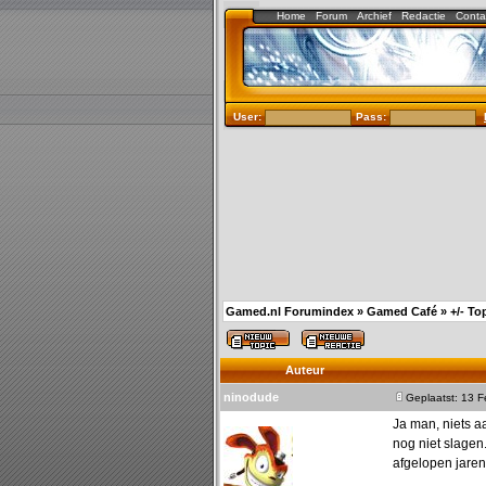
Home
Forum
Archief
Redactie
Conta
User:
Pass:
Gamed.nl Forumindex
»
Gamed Café
»
+/- To
Auteur
ninodude
Geplaatst: 13 
Ja man, niets a
nog niet slagen.
afgelopen jare