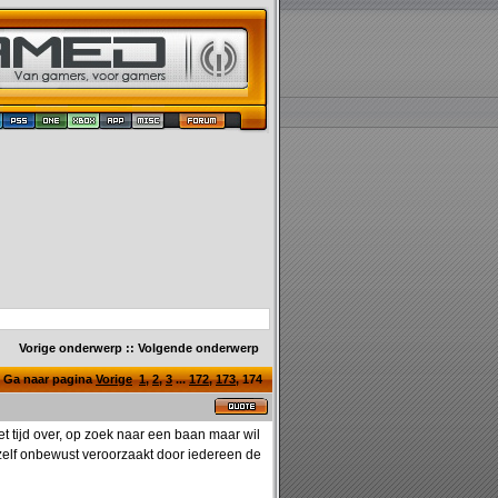
Vorige onderwerp
::
Volgende onderwerp
Ga naar pagina
Vorige
1
,
2
,
3
...
172
,
173
,
174
t tijd over, op zoek naar een baan maar wil
ik zelf onbewust veroorzaakt door iedereen de