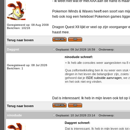
- Ik weet niet wat er met AAA aan de hand is maar
Pokemon Winds & Waves heeft een soort van mijn i
heb ook nog een heleboel Pokemon games liggen di
Geregistreerd op: 08 Aug 2008
Dragon Quest XII lijkt er veel op zijn voorganger
Berichten: 10216
haast mee.
Terug naar boven
Daggret
Geplaatst: 09 Jul 2026 16:59
Onderwerp:
ninodude schreef:
+ Ik heb alle consoles weer aangesloten na 
Geregistreerd op: 08 Jul 2026
Berichten: 1
Qua zelfontwikkeling ben ik nu weer een stuk
dingen in het leven die belangrijker zijn, zoie
gehoord dat je
ISDE subsidie aanvragen
, we z
en het ook niet erg vinden.
Dat is interessant. Ik heb in mijn leven ook tot op 
Terug naar boven
ninodude
Geplaatst: 10 Jul 2026 23:14
Onderwerp:
Daggret schreef:
Dat is interessant. Ik heb in mijn leven ook tot 