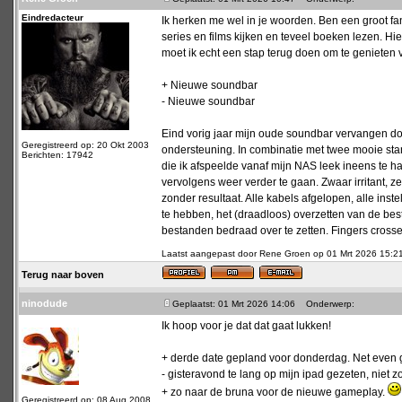
Eindredacteur
Ik herken me wel in je woorden. Ben een groot fa
series en films kijken en teveel boeken lezen. Hier
moet ik echt een stap terug doen om te genieten 
+ Nieuwe soundbar
- Nieuwe soundbar
Eind vorig jaar mijn oude soundbar vervangen 
Geregistreerd op: 20 Okt 2003
ondersteuning. In combinatie met twee mooie sta
Berichten: 17942
die ik afspeelde vanaf mijn NAS leek ineens te 
vervolgens weer verder te gaan. Zwaar irritant,
zonder resultaat. Alle kabels afgelopen, alle inst
te hebben, het (draadloos) overzetten van de best
bestanden bedraad over te zetten. Fingers crosse
Laatst aangepast door Rene Groen op 01 Mrt 2026 15:21; 
Terug naar boven
ninodude
Geplaatst: 01 Mrt 2026 14:06
Onderwerp:
Ik hoop voor je dat dat gaat lukken!
+ derde date gepland voor donderdag. Net even 
- gisteravond te lang op mijn ipad gezeten, niet 
+ zo naar de bruna voor de nieuwe gameplay.
Geregistreerd op: 08 Aug 2008