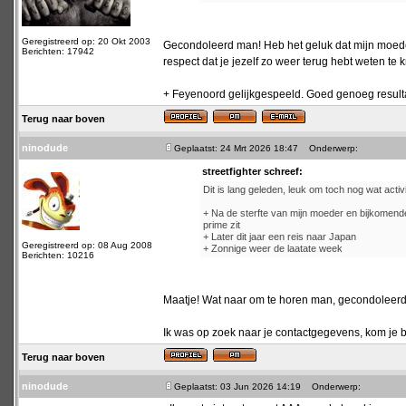
Geregistreerd op: 20 Okt 2003
Gecondoleerd man! Heb het geluk dat mijn moeder
Berichten: 17942
respect dat je jezelf zo weer terug hebt weten te 
+ Feyenoord gelijkgespeeld. Goed genoeg resultaat
Terug naar boven
ninodude
Geplaatst: 24 Mrt 2026 18:47
Onderwerp:
streetfighter schreef:
Dit is lang geleden, leuk om toch nog wat activit
+ Na de sterfte van mijn moeder en bijkomende 
prime zit
+ Later dit jaar een reis naar Japan
Geregistreerd op: 08 Aug 2008
+ Zonnige weer de laatate week
Berichten: 10216
Maatje! Wat naar om te horen man, gecondoleerd
Ik was op zoek naar je contactgegevens, kom je bi
Terug naar boven
ninodude
Geplaatst: 03 Jun 2026 14:19
Onderwerp: