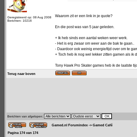
Waarom zit er een link in je quote?
Geregistreerd op: 08 Aug 2008
Berichten: 10216
En die post was van 5 jaar geleden.
+ Ik heb sinds een aantal weken weer werk.
- Het is erg zwaar om weer aan de bak te gaan..
- Daardoor ook weinig energie/tijd over om te ga
+ Toch heb ik nog wel lekker zitten gamen als ik 
Tony Hawk Pro Skater games heb ik de laatste tij
Terug naar boven
Berichten van afgelopen:
Gamed.nl Forumindex
->
Gamed Café
Pagina
174
van
174