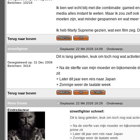
Berichten: 10216
Ik ben wel echt blij met die combinatie: gamed e
media alles instant te weten. Maar ik zou zelf o
moeten zijn, wat minder gespannen en wat meer t
Ik heb Marty Supreme gezien, wat een film zeg. D
Terug naar boven
streetfighter
Geplaatst: 22 Mrt 2026 14:09
Onderwerp:
Dit is lang geleden, leuk om toch nog wat activiteit
Geregistreerd op: 31 Dec 2008
Berichten: 3414
+ Na de sterfte van mijn moeder en bijkomende dep
zit
+ Later dit jaar een reis naar Japan
+ Zonnige weer de laatate week
Terug naar boven
Rene Groen
Geplaatst: 22 Mrt 2026 16:29
Onderwerp:
Eindredacteur
streetfighter schreef:
Dit is lang geleden, leuk om toch nog wat activit
+ Na de sterfte van mijn moeder en bijkomende 
prime zit
+ Later dit jaar een reis naar Japan
+ Zonnige weer de laatate week