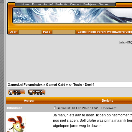
Home
Forum
Archief
Redactie
Contact
Bedrijven
Games
User:
Pass:
Login!
(
Registreren
)
Wachtwoord verg
Index
-
FA
Gamed.nl Forumindex
»
Gamed Café
»
+/- Topic - Deel 4
Auteur
Bericht
ninodude
Geplaatst: 13 Feb 2026 11:52
Onderwerp:
Ja man, niets aan te doen. Ik ben op het moment 
nog niet slagen. Sollicitatie was prima maar ik be
afgelopen jaren weg te duwen.