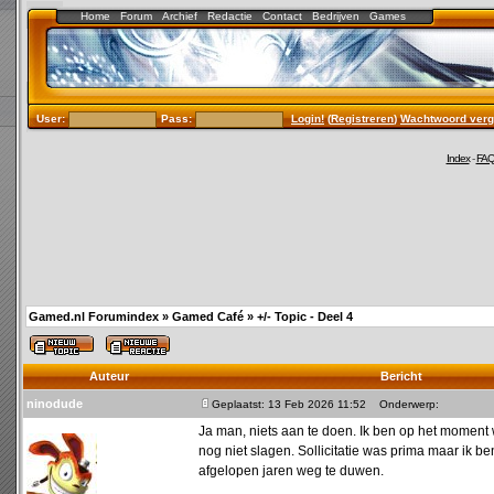
Home
Forum
Archief
Redactie
Contact
Bedrijven
Games
User:
Pass:
Login!
(
Registreren
)
Wachtwoord verg
Index
-
FA
Gamed.nl Forumindex
»
Gamed Café
»
+/- Topic - Deel 4
Auteur
Bericht
ninodude
Geplaatst: 13 Feb 2026 11:52
Onderwerp:
Ja man, niets aan te doen. Ik ben op het moment 
nog niet slagen. Sollicitatie was prima maar ik be
afgelopen jaren weg te duwen.