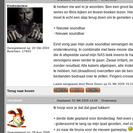
Eindredacteur
Ik herken me wel in je woorden. Ben een groot fa
series en films kijken en teveel boeken lezen. Hier
moet ik echt een stap terug doen om te genieten 
+ Nieuwe soundbar
- Nieuwe soundbar
Eind vorig jaar mijn oude soundbar vervangen 
Geregistreerd op: 20 Okt 2003
ondersteuning. In combinatie met twee mooie sta
Berichten: 17943
die ik afspeelde vanaf mijn NAS leek ineens te 
vervolgens weer verder te gaan. Zwaar irritant,
zonder resultaat. Alle kabels afgelopen, alle inst
te hebben, het (draadloos) overzetten van de best
bestanden bedraad over te zetten. Fingers crosse
Laatst aangepast door Rene Groen op 01 Mrt 2026 15:21; 
Terug naar boven
ninodude
Geplaatst: 01 Mrt 2026 14:06
Onderwerp:
Ik hoop voor je dat dat gaat lukken!
+ derde date gepland voor donderdag. Net even 
- gisteravond te lang op mijn ipad gezeten, niet 
+ zo naar de bruna voor de nieuwe gameplay.
Geregistreerd op: 08 Aug 2008