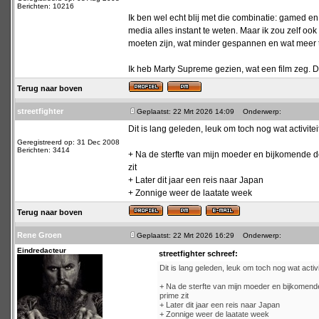
Berichten: 10216
Ik ben wel echt blij met die combinatie: gamed e
media alles instant te weten. Maar ik zou zelf o
moeten zijn, wat minder gespannen en wat meer t
Ik heb Marty Supreme gezien, wat een film zeg. D
Terug naar boven
streetfighter
Geplaatst: 22 Mrt 2026 14:09
Onderwerp:
Dit is lang geleden, leuk om toch nog wat activiteit
Geregistreerd op: 31 Dec 2008
Berichten: 3414
+ Na de sterfte van mijn moeder en bijkomende dep
zit
+ Later dit jaar een reis naar Japan
+ Zonnige weer de laatate week
Terug naar boven
Rene Groen
Geplaatst: 22 Mrt 2026 16:29
Onderwerp:
Eindredacteur
streetfighter schreef:
Dit is lang geleden, leuk om toch nog wat activit
+ Na de sterfte van mijn moeder en bijkomende 
prime zit
+ Later dit jaar een reis naar Japan
+ Zonnige weer de laatate week