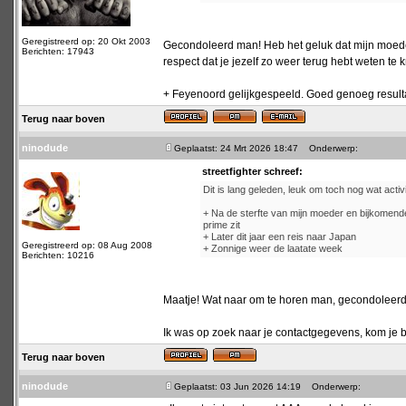
Geregistreerd op: 20 Okt 2003
Gecondoleerd man! Heb het geluk dat mijn moeder
Berichten: 17943
respect dat je jezelf zo weer terug hebt weten te 
+ Feyenoord gelijkgespeeld. Goed genoeg resultaat
Terug naar boven
ninodude
Geplaatst: 24 Mrt 2026 18:47
Onderwerp:
streetfighter schreef:
Dit is lang geleden, leuk om toch nog wat activit
+ Na de sterfte van mijn moeder en bijkomende 
prime zit
+ Later dit jaar een reis naar Japan
Geregistreerd op: 08 Aug 2008
+ Zonnige weer de laatate week
Berichten: 10216
Maatje! Wat naar om te horen man, gecondoleerd
Ik was op zoek naar je contactgegevens, kom je bi
Terug naar boven
ninodude
Geplaatst: 03 Jun 2026 14:19
Onderwerp: