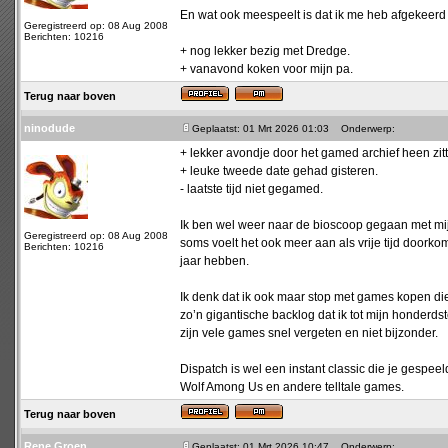
En wat ook meespeelt is dat ik me heb afgekeerd v
Geregistreerd op: 08 Aug 2008
Berichten: 10216
+ nog lekker bezig met Dredge.
+ vanavond koken voor mijn pa.
Terug naar boven
ninodude
Geplaatst: 01 Mrt 2026 01:03
Onderwerp:
+ lekker avondje door het gamed archief heen zitt
+ leuke tweede date gehad gisteren.
- laatste tijd niet gegamed.
Ik ben wel weer naar de bioscoop gegaan met mij
Geregistreerd op: 08 Aug 2008
soms voelt het ook meer aan als vrije tijd doorkom
Berichten: 10216
jaar hebben.
Ik denk dat ik ook maar stop met games kopen di
zo’n gigantische backlog dat ik tot mijn honderds
zijn vele games snel vergeten en niet bijzonder.
Dispatch is wel een instant classic die je gespe
Wolf Among Us en andere telltale games.
Terug naar boven
Rene Groen
Geplaatst: 01 Mrt 2026 10:47
Onderwerp: