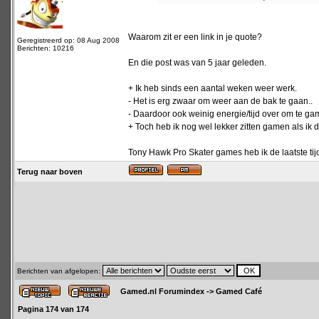
Waarom zit er een link in je quote?
Geregistreerd op: 08 Aug 2008
Berichten: 10216
En die post was van 5 jaar geleden.
+ Ik heb sinds een aantal weken weer werk.
- Het is erg zwaar om weer aan de bak te gaan..
- Daardoor ook weinig energie/tijd over om te ga
+ Toch heb ik nog wel lekker zitten gamen als ik 
Tony Hawk Pro Skater games heb ik de laatste tij
Terug naar boven
Berichten van afgelopen:
Gamed.nl Forumindex
->
Gamed Café
Pagina
174
van
174