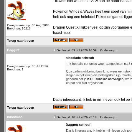
- Ik weet niet wat er met AAA aan de hand is maar
Pokemon Winds & Waves heeft een soort van mijn i
heb ook nog een heleboel Pokemon games liggen di
Geregistreerd op: 08 Aug 2008
Dragon Quest XII lijkt er veel op zijn voorganger
Berichten: 10216
haast mee.
Terug naar boven
Daggret
Geplaatst: 09 Jul 2026 16:59
Onderwerp:
ninodude schreef:
+ Ik heb alle consoles weer aangesloten na 
Geregistreerd op: 08 Jul 2026
Berichten: 1
Qua zelfontwikkeling ben ik nu weer een stuk
dingen in het leven die belangrijker zijn, zoie
gehoord dat je
ISDE subsidie aanvragen
, we z
en het ook niet erg vinden.
Dat is interessant. Ik heb in mijn leven ook tot op 
Terug naar boven
ninodude
Geplaatst: 10 Jul 2026 23:14
Onderwerp:
Daggret schreef:
Dat is interessant. Ik heb in mijn leven ook tot 