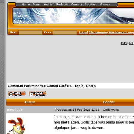
Home
Forum
Archief
Redactie
Contact
Bedrijven
Games
User:
Pass:
Login!
(
Registreren
)
Wachtwoord verg
Index
-
FA
Gamed.nl Forumindex
»
Gamed Café
»
+/- Topic - Deel 4
Auteur
Bericht
ninodude
Geplaatst: 13 Feb 2026 11:52
Onderwerp:
Ja man, niets aan te doen. Ik ben op het moment 
nog niet slagen. Sollicitatie was prima maar ik be
afgelopen jaren weg te duwen.