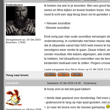
Eindredacteur
Ik herken me wel in je woorden. Ben een groot fa
series en films kijken en teveel boeken lezen. Hier
moet ik echt een stap terug doen om te genieten 
+ Nieuwe soundbar
- Nieuwe soundbar
Eind vorig jaar mijn oude soundbar vervangen 
Geregistreerd op: 20 Okt 2003
ondersteuning. In combinatie met twee mooie sta
Berichten: 17943
die ik afspeelde vanaf mijn NAS leek ineens te 
vervolgens weer verder te gaan. Zwaar irritant,
zonder resultaat. Alle kabels afgelopen, alle inst
te hebben, het (draadloos) overzetten van de best
bestanden bedraad over te zetten. Fingers crosse
Laatst aangepast door Rene Groen op 01 Mrt 2026 15:21; 
Terug naar boven
ninodude
Geplaatst: 01 Mrt 2026 14:06
Onderwerp:
Ik hoop voor je dat dat gaat lukken!
+ derde date gepland voor donderdag. Net even 
- gisteravond te lang op mijn ipad gezeten, niet 
+ zo naar de bruna voor de nieuwe gameplay.
Geregistreerd op: 08 Aug 2008