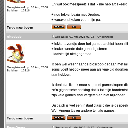
En wat ook meespeelt is dat ik me heb afgekeerd v
Geregistreerd op: 08 Aug 2008
Berichten: 10216
+ nog lekker bezig met Dredge.
+ vanavond koken voor mijn pa.
Terug naar boven
ninodude
Geplaatst: 01 Mrt 2026 01:03
Onderwerp:
+ lekker avondje door het gamed archief heen zitt
+ leuke tweede date gehad gisteren.
- laatste tijd niet gegamed.
Ik ben wel weer naar de bioscoop gegaan met mij
Geregistreerd op: 08 Aug 2008
soms voelt het ook meer aan als vrije tijd doorkom
Berichten: 10216
jaar hebben.
Ik denk dat ik ook maar stop met games kopen di
zo’n gigantische backlog dat ik tot mijn honderds
zijn vele games snel vergeten en niet bijzonder.
Dispatch is wel een instant classic die je gespe
Wolf Among Us en andere telltale games.
Terug naar boven
Rene Groen
Geplaatst: 01 Mrt 2026 10:47
Onderwerp: