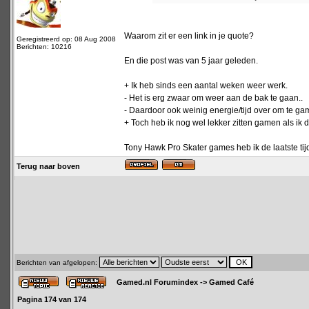
Waarom zit er een link in je quote?
Geregistreerd op: 08 Aug 2008
Berichten: 10216
En die post was van 5 jaar geleden.
+ Ik heb sinds een aantal weken weer werk.
- Het is erg zwaar om weer aan de bak te gaan..
- Daardoor ook weinig energie/tijd over om te ga
+ Toch heb ik nog wel lekker zitten gamen als ik 
Tony Hawk Pro Skater games heb ik de laatste tij
Terug naar boven
Berichten van afgelopen:
Gamed.nl Forumindex
->
Gamed Café
Pagina
174
van
174