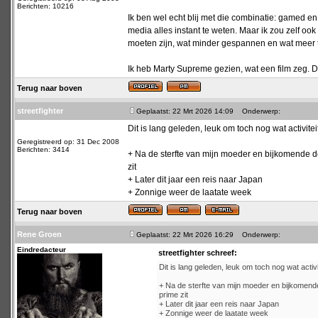
Berichten: 10216
Ik ben wel echt blij met die combinatie: gamed e
media alles instant te weten. Maar ik zou zelf o
moeten zijn, wat minder gespannen en wat meer t
Ik heb Marty Supreme gezien, wat een film zeg. D
Terug naar boven
streetfighter
Geplaatst: 22 Mrt 2026 14:09
Onderwerp:
Dit is lang geleden, leuk om toch nog wat activiteit
Geregistreerd op: 31 Dec 2008
Berichten: 3414
+ Na de sterfte van mijn moeder en bijkomende dep
zit
+ Later dit jaar een reis naar Japan
+ Zonnige weer de laatate week
Terug naar boven
Rene Groen
Geplaatst: 22 Mrt 2026 16:29
Onderwerp:
Eindredacteur
streetfighter schreef:
Dit is lang geleden, leuk om toch nog wat activit
+ Na de sterfte van mijn moeder en bijkomende 
prime zit
+ Later dit jaar een reis naar Japan
+ Zonnige weer de laatate week