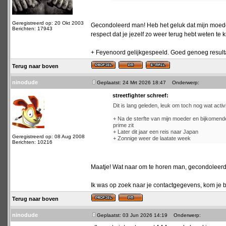
Geregistreerd op: 20 Okt 2003
Gecondoleerd man! Heb het geluk dat mijn moeder
Berichten: 17943
respect dat je jezelf zo weer terug hebt weten te 
+ Feyenoord gelijkgespeeld. Goed genoeg resultaat
Terug naar boven
ninodude
Geplaatst: 24 Mrt 2026 18:47
Onderwerp:
streetfighter schreef:
Dit is lang geleden, leuk om toch nog wat activit
+ Na de sterfte van mijn moeder en bijkomende 
prime zit
+ Later dit jaar een reis naar Japan
Geregistreerd op: 08 Aug 2008
+ Zonnige weer de laatate week
Berichten: 10216
Maatje! Wat naar om te horen man, gecondoleerd
Ik was op zoek naar je contactgegevens, kom je bi
Terug naar boven
ninodude
Geplaatst: 03 Jun 2026 14:19
Onderwerp: