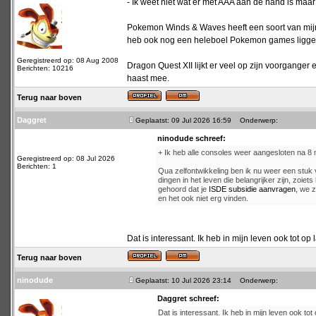
- Ik weet niet wat er met AAA aan de hand is maar
Pokemon Winds & Waves heeft een soort van mijn i
heb ook nog een heleboel Pokemon games liggen di
Geregistreerd op: 08 Aug 2008
Dragon Quest XII lijkt er veel op zijn voorganger
Berichten: 10216
haast mee.
Terug naar boven
Daggret
Geplaatst: 09 Jul 2026 16:59
Onderwerp:
ninodude schreef:
+ Ik heb alle consoles weer aangesloten na 
Geregistreerd op: 08 Jul 2026
Berichten: 1
Qua zelfontwikkeling ben ik nu weer een stuk
dingen in het leven die belangrijker zijn, zoie
gehoord dat je
ISDE subsidie aanvragen
, we z
en het ook niet erg vinden.
Dat is interessant. Ik heb in mijn leven ook tot op 
Terug naar boven
ninodude
Geplaatst: 10 Jul 2026 23:14
Onderwerp:
Daggret schreef:
Dat is interessant. Ik heb in mijn leven ook tot 