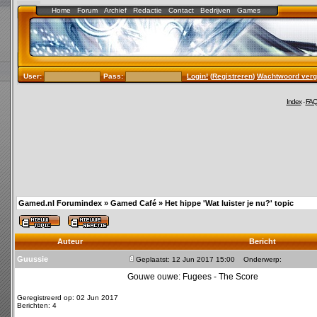
Home
Forum
Archief
Redactie
Contact
Bedrijven
Games
User:
Pass:
Login!
(
Registreren
)
Wachtwoord verg
Index
-
FA
Gamed.nl Forumindex
»
Gamed Café
»
Het hippe 'Wat luister je nu?' topic
Auteur
Bericht
Guussie
Geplaatst: 12 Jun 2017 15:00
Onderwerp:
Gouwe ouwe: Fugees - The Score
Geregistreerd op: 02 Jun 2017
Berichten: 4