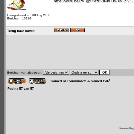
https://youtu.be/6w_gp0tIez0?si=hFDs7eVFpl95
Geregistreerd op: 08 Aug 2008
Berichten: 10216
Terug naar boven
Berichten van afgelopen:
Gamed.nl Forumindex
->
Gamed Café
Pagina
57
van
57
Powered by