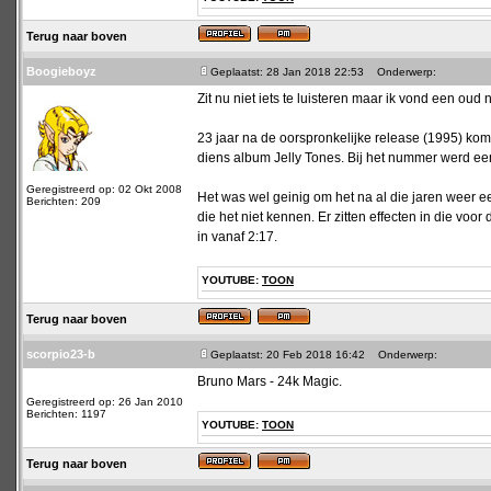
Terug naar boven
Boogieboyz
Geplaatst: 28 Jan 2018 22:53
Onderwerp:
Zit nu niet iets te luisteren maar ik vond een ou
23 jaar na de oorspronkelijke release (1995) kom
diens album Jelly Tones. Bij het nummer werd een
Geregistreerd op: 02 Okt 2008
Het was wel geinig om het na al die jaren weer ee
Berichten: 209
die het niet kennen. Er zitten effecten in die voo
in vanaf 2:17.
YOUTUBE:
TOON
Terug naar boven
scorpio23-b
Geplaatst: 20 Feb 2018 16:42
Onderwerp:
Bruno Mars - 24k Magic.
Geregistreerd op: 26 Jan 2010
Berichten: 1197
YOUTUBE:
TOON
Terug naar boven