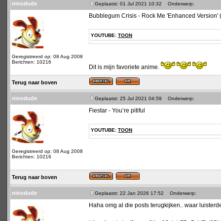
ninodude
Geplaatst: 01 Jul 2021 10:32
Onderwerp:
Bubblegum Crisis - Rock Me 'Enhanced Version' 
YOUTUBE:
TOON
Geregistreerd op: 08 Aug 2008
Berichten: 10216
Dit is mijn favoriete anime.
Terug naar boven
ninodude
Geplaatst: 25 Jul 2021 04:59
Onderwerp:
Fiestar - You’re pitiful
YOUTUBE:
TOON
Geregistreerd op: 08 Aug 2008
Berichten: 10216
Terug naar boven
ninodude
Geplaatst: 22 Jan 2026 17:52
Onderwerp:
Haha omg al die posts terugkijken.. waar luisterd