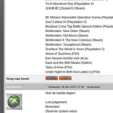
Ys IX Monstrum Nox (Playstation 4)
古剑奇谭三(Gujian3) (Steam)
MI: Mission Impossible Operation Surma (Playstat
Soul Calibur IV (Playstation 3)
Blazblue Cross Tag Battle Special Edition (Playst
Wolfenstein: New Order (Steam)
Wolfenstein: Old Blood (Steam)
Wolfenstein II: The New Colossus (Steam)
Wolfenstein: Youngblood (Steam)
Scarface The World is Yours (Playstation 2)
Ghost of Tsushima (PS4)
Een nieuwe
monitor
voor de pc.
Kaze and the Wild Masks (Switch)
Tales of Arise (PS4)
Under Night In-Birth Exe:Late[cl-r] (PS4)
Terug naar boven
Kenobixios
Geplaatst: 28 Nov 2021 17:59
Onderwerp:
Veel de laatste dagen:
Lost judgement.
Biomutant
Observer system redux