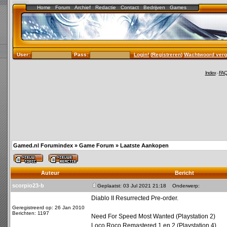
Home
Forum
Archief
Redactie
Contact
Bedrijven
Games
User:
Pass:
Login!
(
Registreren
)
Wachtwoord verg
Index
-
FA
Gamed.nl Forumindex
»
Game Forum
»
Laatste Aankopen
Auteur
Bericht
scorpio23-b
Geplaatst: 03 Jul 2021 21:18
Onderwerp:
Diablo II Resurrected Pre-order.
Geregistreerd op: 26 Jan 2010
Berichten: 1197
Need For Speed Most Wanted (Playstation 2)
Loco Roco Remastered 1 en 2 (Playstation 4)