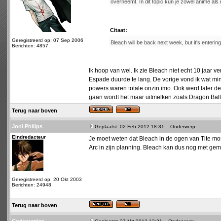
overneemt. In dit topic kun je zowel anime a
Citaat:
Geregistreerd op: 07 Sep 2006
Bleach will be back next week, but it's entering
Berichten: 4857
Ik hoop van wel. Ik zie Bleach niet echt 10 jaar
Espade duurde te lang. De vorige vond ik wat m
powers waren totale onzin imo. Ook werd later de
gaan wordt het maar uitmelken zoals Dragon Ball
Terug naar boven
Joni Philips
Geplaatst: 02 Feb 2012 18:31
Onderwerp:
Eindredacteur
Je moet weten dat Bleach in de ogen van Tite mome
Arc in zijn planning. Bleach kan dus nog met gem
Geregistreerd op: 20 Okt 2003
Berichten: 24948
Terug naar boven