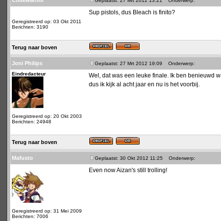
Codewarrior
Geplaatst: 27 Mrt 2012 13:21
Onderwerp:
Sup pistols, dus Bleach is finito?
Geregistreerd op: 03 Okt 2011
Berichten: 3190
Terug naar boven
Joni Philips
Geplaatst: 27 Mrt 2012 19:09
Onderwerp:
Eindredacteur
Wel, dat was een leuke finale. Ik ben benieuwd wa
dus ik kijk al acht jaar en nu is het voorbij.
Geregistreerd op: 20 Okt 2003
Berichten: 24948
Terug naar boven
Mafusto
Geplaatst: 30 Okt 2012 11:25
Onderwerp:
Even now Aizan's still trolling!
Geregistreerd op: 31 Mei 2009
Berichten: 7006