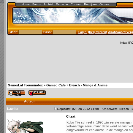
Home
Forum
Archief
Redactie
Contact
Bedrijven
Games
User:
Pass:
Login!
(
Registreren
)
Wachtwoord verg
Index
-
FA
Gamed.nl Forumindex
»
Gamed Café
»
Bleach - Manga & Anime
Auteur
Lawliet
Geplaatst: 02 Feb 2012 14:58
Onderwerp: Bleach - 
Citaat:
Kubo Tite schreef in 1996 zijn eerste manga, m
volwaardige serie, maar deze werd na vier vo
omgevormd tot een anime. In de manga en ani