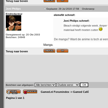
Terug naar boven
Joni Philips
Geplaatst: 29 Jul 2016 17:58
Onderwerp:
Eindredacteur
elemeNt schreef:
Joni Philips schreef:
Bleach eindigt volgende week. Amper vi
materiaal heeft moeten cutten
Geregistreerd op: 20 Okt 2003
Berichten: 24948
De manga? Want de anime is toch al een 
Manga.
Terug naar boven
Berichten van afgelopen:
Gamed.nl Forumindex
->
Gamed Café
Pagina
1
van
1