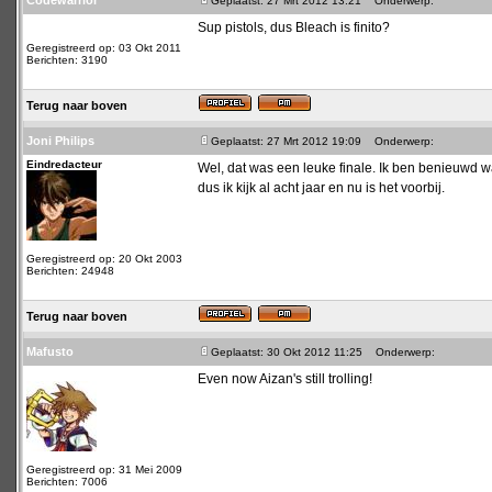
Codewarrior
Geplaatst: 27 Mrt 2012 13:21
Onderwerp:
Sup pistols, dus Bleach is finito?
Geregistreerd op: 03 Okt 2011
Berichten: 3190
Terug naar boven
Joni Philips
Geplaatst: 27 Mrt 2012 19:09
Onderwerp:
Eindredacteur
Wel, dat was een leuke finale. Ik ben benieuwd wa
dus ik kijk al acht jaar en nu is het voorbij.
Geregistreerd op: 20 Okt 2003
Berichten: 24948
Terug naar boven
Mafusto
Geplaatst: 30 Okt 2012 11:25
Onderwerp:
Even now Aizan's still trolling!
Geregistreerd op: 31 Mei 2009
Berichten: 7006