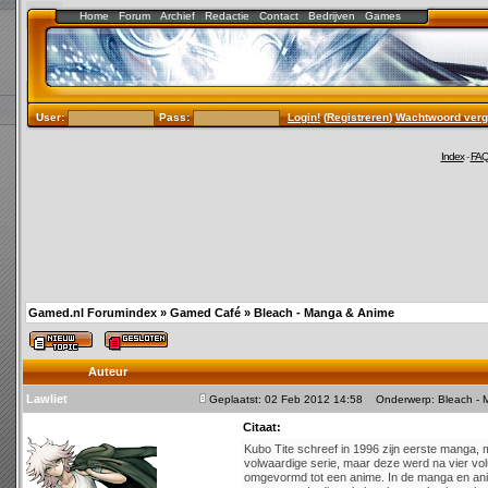
Home
Forum
Archief
Redactie
Contact
Bedrijven
Games
User:
Pass:
Login!
(
Registreren
)
Wachtwoord verg
Index
-
FA
Gamed.nl Forumindex
»
Gamed Café
»
Bleach - Manga & Anime
Auteur
Lawliet
Geplaatst: 02 Feb 2012 14:58
Onderwerp: Bleach - 
Citaat:
Kubo Tite schreef in 1996 zijn eerste manga, m
volwaardige serie, maar deze werd na vier vo
omgevormd tot een anime. In de manga en ani