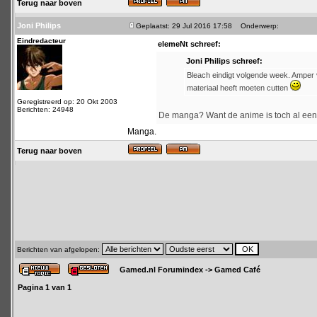
Terug naar boven
Joni Philips
Geplaatst: 29 Jul 2016 17:58
Onderwerp:
Eindredacteur
elemeNt schreef:
Joni Philips schreef:
Bleach eindigt volgende week. Amper vi
materiaal heeft moeten cutten
Geregistreerd op: 20 Okt 2003
Berichten: 24948
De manga? Want de anime is toch al een 
Manga.
Terug naar boven
Berichten van afgelopen:
Gamed.nl Forumindex
->
Gamed Café
Pagina
1
van
1