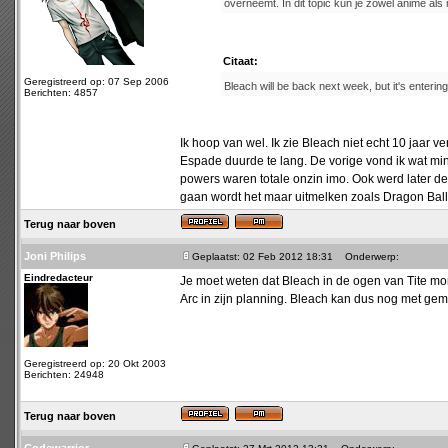
overneemt. In dit topic kun je zowel anime a
Citaat:
Geregistreerd op: 07 Sep 2006
Bleach will be back next week, but it's entering
Berichten: 4857
Ik hoop van wel. Ik zie Bleach niet echt 10 jaar
Espade duurde te lang. De vorige vond ik wat m
powers waren totale onzin imo. Ook werd later de
gaan wordt het maar uitmelken zoals Dragon Ball
Terug naar boven
Joni Philips
Geplaatst: 02 Feb 2012 18:31
Onderwerp:
Eindredacteur
Je moet weten dat Bleach in de ogen van Tite mome
Arc in zijn planning. Bleach kan dus nog met gem
Geregistreerd op: 20 Okt 2003
Berichten: 24948
Terug naar boven