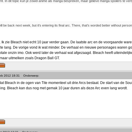
t. In dit topic kun je zowel anime als manga bespreken, maar gelieve manga spoilers te ver
ll be back next week, but it's entering its final arc. There, that's worded better without perso
. Ik zie Bleach niet echt 10 jaar verder gaan. De laatste arc en de voorgaande wa
e lang. De vorige vond ik wat minder. De verhaal en nieuwe personages waren go
tale onzin imo. Ook werd later de verhaal wat afgezaagd. Bleach heeft uiteindelij
maar uitmelken zoals Dragon Ball GT.
Feb 2012 18:31
Onderwerp:
at Bleach in de ogen van Tite momenteel uit drie Arcs bestaat. De start van de Soul
nning. Bleach kan dus nog met gemak 10 jaar duren als deze Arc even lang wordt.