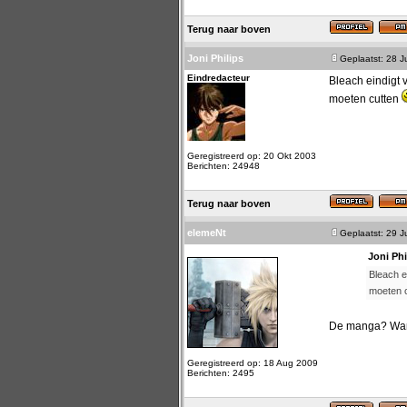
Terug naar boven
Joni Philips
Geplaatst: 28 J
Eindredacteur
Bleach eindigt v
moeten cutten
Geregistreerd op: 20 Okt 2003
Berichten: 24948
Terug naar boven
elemeNt
Geplaatst: 29 J
Joni Phi
Bleach e
moeten 
De manga? Want 
Geregistreerd op: 18 Aug 2009
Berichten: 2495