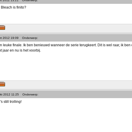
rt 2012 13:21
Onderwerp:
 Bleach is finito?
rt 2012 19:09
Onderwerp:
n leuke finale. Ik ben benieuwd wanneer de serie terugkeert. Dit is wel raar, ik b
ht jaar en nu is het voorbij.
kt 2012 11:25
Onderwerp:
still trolling!