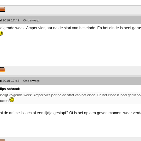
ul 2016 17:42
Onderwerp:
olgende week. Amper vier jaar na de start van het einde. En het einde is heel gerus
ul 2016 17:43
Onderwerp:
lips schreef:
indigt volgende week. Amper vier jaar na de start van het einde. En het einde is heel gerushed,
cutten
de anime is toch al een tijdje gestopt? Of is het op een geven moment weer ver