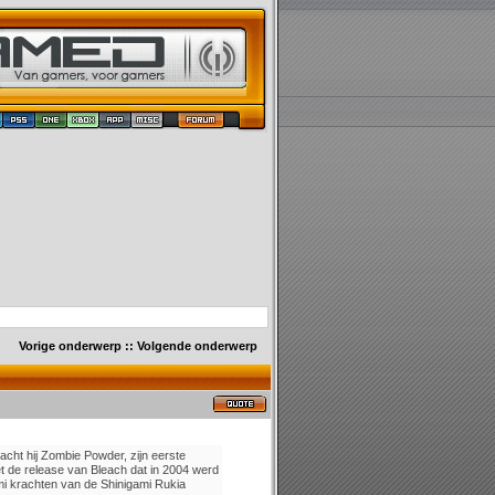
Vorige onderwerp
::
Volgende onderwerp
racht hij Zombie Powder, zijn eerste
t de release van Bleach dat in 2004 werd
i krachten van de Shinigami Rukia