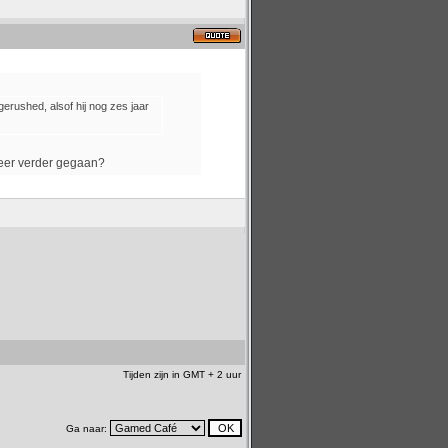
gerushed, alsof hij nog zes jaar
weer verder gegaan?
Tijden zijn in GMT + 2 uur
Ga naar: