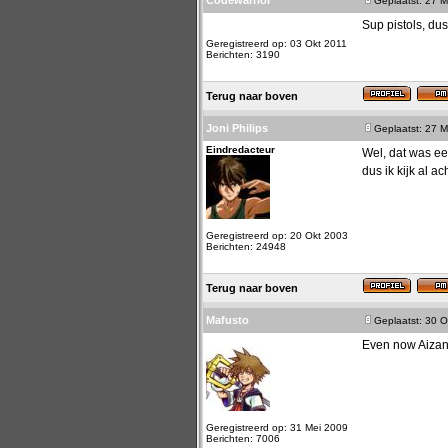
Codewarrior
Geplaatst: 27 M
Sup pistols, dus
Geregistreerd op: 03 Okt 2011
Berichten: 3190
Terug naar boven
Joni Philips
Geplaatst: 27 M
Eindredacteur
Wel, dat was ee
dus ik kijk al ac
Geregistreerd op: 20 Okt 2003
Berichten: 24948
Terug naar boven
Mafusto
Geplaatst: 30 O
Even now Aizan's 
Geregistreerd op: 31 Mei 2009
Berichten: 7006