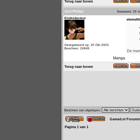
Terug naar boven
Joni Philips
Geplaatst: 29 J
Eindredacteur
elemeNt
Geregistreerd op: 20 Okt 2003
Berichten: 24948
De mang
Manga.
Terug naar boven
Berichten van afgelopen:
Gamed.nl Forumi
Pagina
1
van
1