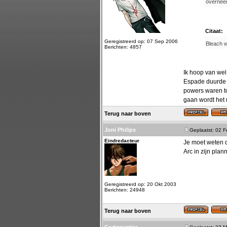
overneem
Citaat:
Geregistreerd op: 07 Sep 2006
Bleach wi
Berichten: 4857
Ik hoop van wel
Espade duurde t
powers waren to
gaan wordt het 
Terug naar boven
Joni Philips
Geplaatst: 02 
Eindredacteur
Je moet weten d
Arc in zijn pla
Geregistreerd op: 20 Okt 2003
Berichten: 24948
Terug naar boven