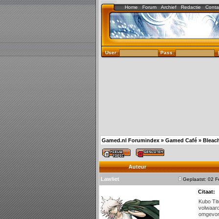
Home
Forum
Archief
Redactie
Conta
User:
Pass:
Gamed.nl Forumindex
»
Gamed Café
»
Bleac
Auteur
Lawliet
Geplaatst: 02 
Citaat:
Kubo Tit
volwaard
omgevorm