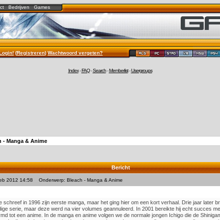
ct
Bedrijven
Games
Login!
(
Registreren
)
Wachtwoord vergeten?
Index
-
FAQ
-
Search
-
Memberlist
-
Usergroups
h - Manga & Anime
Bericht
Feb 2012 14:58
Onderwerp: Bleach - Manga & Anime
e schreef in 1996 zijn eerste manga, maar het ging hier om een kort verhaal. Drie jaar later b
ige serie, maar deze werd na vier volumes geannuleerd. In 2001 bereikte hij echt succes me
d tot een anime. In de manga en anime volgen we de normale jongen Ichigo die de Shinigam