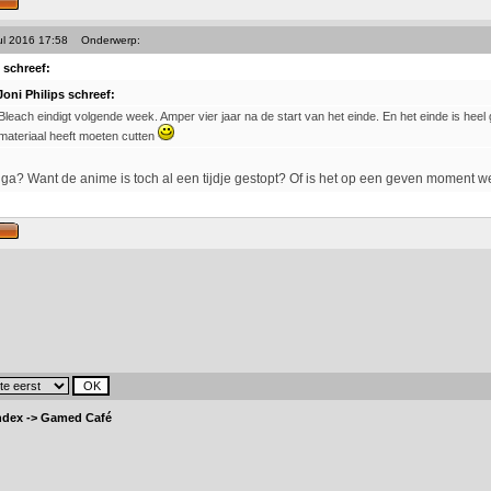
ul 2016 17:58
Onderwerp:
 schreef:
Joni Philips schreef:
Bleach eindigt volgende week. Amper vier jaar na de start van het einde. En het einde is heel 
materiaal heeft moeten cutten
a? Want de anime is toch al een tijdje gestopt? Of is het op een geven moment 
ndex
->
Gamed Café