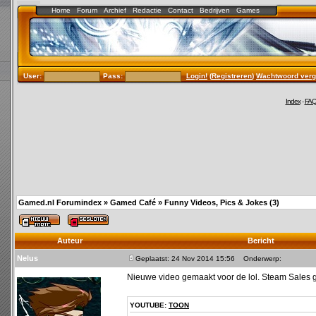
Home
Forum
Archief
Redactie
Contact
Bedrijven
Games
User:
Pass:
Login!
(
Registreren
)
Wachtwoord verg
Index
-
FA
Gamed.nl Forumindex
»
Gamed Café
»
Funny Videos, Pics & Jokes (3)
Auteur
Bericht
Nelus
Geplaatst: 24 Nov 2014 15:56
Onderwerp:
Nieuwe video gemaakt voor de lol. Steam Sales
YOUTUBE:
TOON