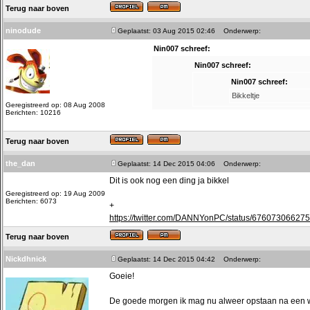
Terug naar boven
ninodude
Geplaatst: 03 Aug 2015 02:46
Onderwerp:
Nin007 schreef:
Nin007 schreef:
Nin007 schreef:
Bikkeltje
Geregistreerd op: 08 Aug 2008
Berichten: 10216
Terug naar boven
the_dan
Geplaatst: 14 Dec 2015 04:06
Onderwerp:
Dit is ook nog een ding ja bikkel
Geregistreerd op: 19 Aug 2009
Berichten: 6073
+
https://twitter.com/DANNYonPC/status/67607306627
Terug naar boven
Nickdhnick
Geplaatst: 14 Dec 2015 04:42
Onderwerp:
Goeie!
De goede morgen ik mag nu alweer opstaan na een we