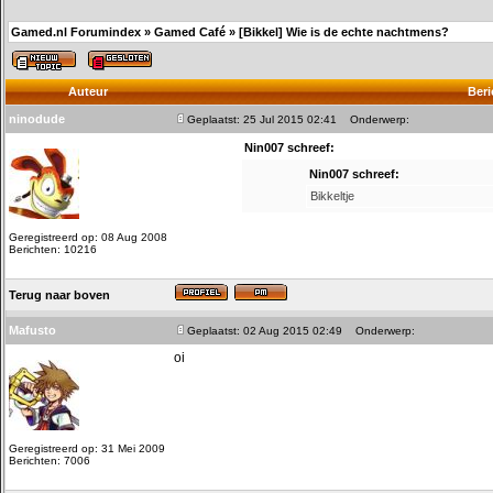
Gamed.nl Forumindex
»
Gamed Café
»
[Bikkel] Wie is de echte nachtmens?
Auteur
Beri
ninodude
Geplaatst: 25 Jul 2015 02:41
Onderwerp:
Nin007 schreef:
Nin007 schreef:
Bikkeltje
Geregistreerd op: 08 Aug 2008
Berichten: 10216
Terug naar boven
Mafusto
Geplaatst: 02 Aug 2015 02:49
Onderwerp:
oi
Geregistreerd op: 31 Mei 2009
Berichten: 7006