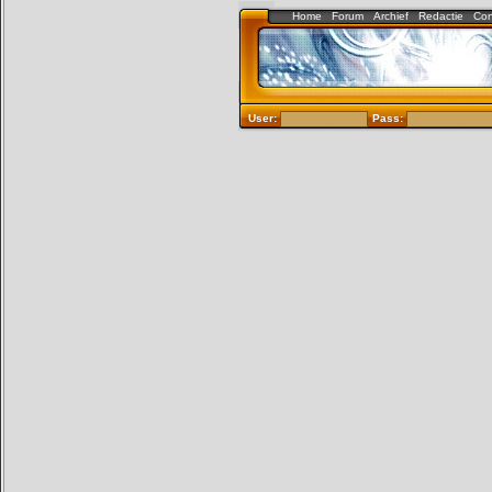
Home
Forum
Archief
Redactie
Con
User:
Pass: